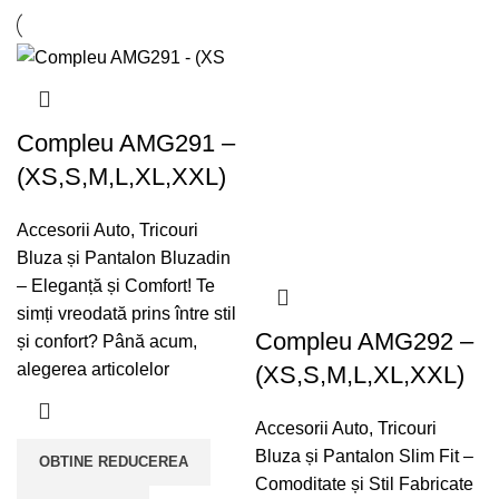
Compleu AMG291 –
(XS,S,M,L,XL,XXL)
Accesorii Auto
,
Tricouri
Bluza și Pantalon Bluzadin
– Eleganță și Comfort! Te
simți vreodată prins între stil
Compleu AMG292 –
și confort? Până acum,
alegerea articolelor
(XS,S,M,L,XL,XXL)
Accesorii Auto
,
Tricouri
Bluza și Pantalon Slim Fit –
OBTINE REDUCEREA
Comoditate și Stil Fabricate