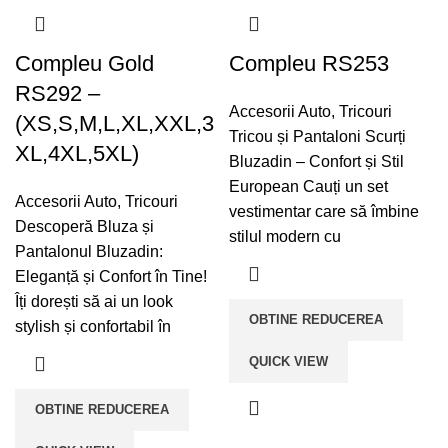
Compleu Gold
Compleu RS253
RS292 –
Accesorii Auto
,
Tricouri
(XS,S,M,L,XL,XXL,3
Tricou și Pantaloni Scurți
XL,4XL,5XL)
Bluzadin – Confort și Stil
European Cauți un set
Accesorii Auto
,
Tricouri
vestimentar care să îmbine
Descoperă Bluza și
stilul modern cu
Pantalonul Bluzadin:
Eleganță și Confort în Tine!
Îți dorești să ai un look
OBTINE REDUCEREA
stylish și confortabil în
QUICK VIEW
OBTINE REDUCEREA