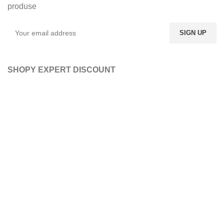
produse
SHOPY EXPERT DISCOUNT
ABONATI-VA LA NEWSLETTER-UL NOSTRU
DORITI SA FITI LA
CURENT CU ULTIMELE
OFERTE, LA O GAMA
LARGA DE PRODUSE?
ABONATI-VA LA