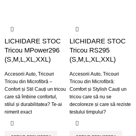
LICHIDARE STOC
LICHIDARE STOC
Tricou MPower296
Tricou RS295
(S,M,L,XL,XXL)
(S,M,L,XL,XXL)
Accesorii Auto
,
Tricouri
Accesorii Auto
,
Tricouri
Tricou din Microfibră –
Tricou din Microfibră:
Confort și Stil Cauți un tricou
Comfort și Stylish Cauți un
care să îmbine confortul,
tricou care să nu se
stilul și durabilitatea? Te-ai
decoloreze și care să reziste
nimerit exact
testului timpului?