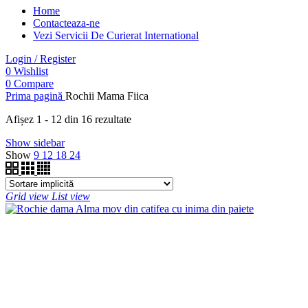
Home
Contacteaza-ne
Vezi Servicii De Curierat International
Login / Register
0
Wishlist
0
Compare
Prima pagină
Rochii Mama Fiica
Afișez 1 - 12 din 16 rezultate
Show sidebar
Show
9
12
18
24
Grid view
List view