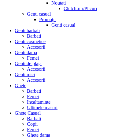
Noutati
Clutch-uri/Plicuri
Genti casual
Promoții
Genti casual
Genti barbati
Barbati
Genti cosmetice
Accesorii
Genti dama
Femei
Genti de plaja
Accesorii
Genti mici
Accesorii
Ghete
Barbati
Femei
Incaltaminte
Ultimele masuri
Ghete Casual
Barbati
Copii
Femei
Ghete dama