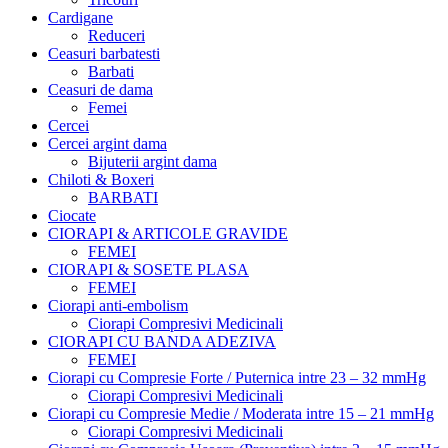
Cardigane
Reduceri
Ceasuri barbatesti
Barbati
Ceasuri de dama
Femei
Cercei
Cercei argint dama
Bijuterii argint dama
Chiloti & Boxeri
BARBATI
Ciocate
CIORAPI & ARTICOLE GRAVIDE
FEMEI
CIORAPI & SOSETE PLASA
FEMEI
Ciorapi anti-embolism
Ciorapi Compresivi Medicinali
CIORAPI CU BANDA ADEZIVA
FEMEI
Ciorapi cu Compresie Forte / Puternica intre 23 – 32 mmHg
Ciorapi Compresivi Medicinali
Ciorapi cu Compresie Medie / Moderata intre 15 – 21 mmHg
Ciorapi Compresivi Medicinali