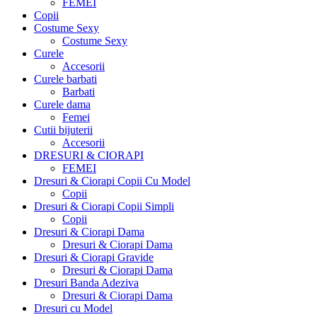
FEMEI
Copii
Costume Sexy
Costume Sexy
Curele
Accesorii
Curele barbati
Barbati
Curele dama
Femei
Cutii bijuterii
Accesorii
DRESURI & CIORAPI
FEMEI
Dresuri & Ciorapi Copii Cu Model
Copii
Dresuri & Ciorapi Copii Simpli
Copii
Dresuri & Ciorapi Dama
Dresuri & Ciorapi Dama
Dresuri & Ciorapi Gravide
Dresuri & Ciorapi Dama
Dresuri Banda Adeziva
Dresuri & Ciorapi Dama
Dresuri cu Model