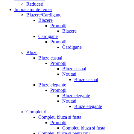
Reduceri
Imbracaminte femei
Blazere/Cardigane
Blazere
Promoții
Blazere
Cardigane
Promoții
Cardigane
Bluze
Bluze casual
Promoții
Bluze casual
Noutati
Bluze casual
Bluze elegante
Promoții
Bluze elegante
Noutati
Bluze elegante
Compleuri
Compleu bluza si fusta
Promoții
Compleu bluza si fusta
Compleu bluza si pantaloni