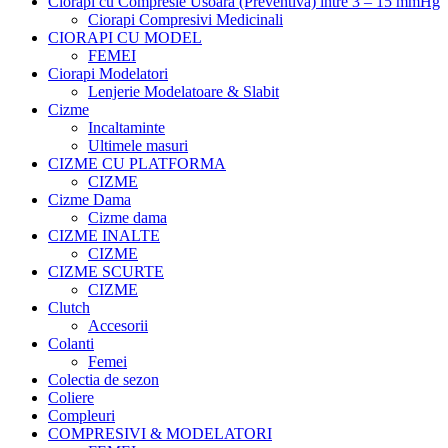
Ciorapi cu Compresie Usoara (Preventiva) intre 3 – 15 mmHg
Ciorapi Compresivi Medicinali
CIORAPI CU MODEL
FEMEI
Ciorapi Modelatori
Lenjerie Modelatoare & Slabit
Cizme
Incaltaminte
Ultimele masuri
CIZME CU PLATFORMA
CIZME
Cizme Dama
Cizme dama
CIZME INALTE
CIZME
CIZME SCURTE
CIZME
Clutch
Accesorii
Colanti
Femei
Colectia de sezon
Coliere
Compleuri
COMPRESIVI & MODELATORI