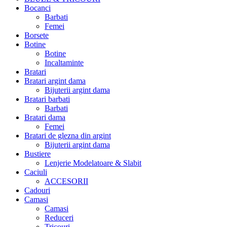
Bocanci
Barbati
Femei
Borsete
Botine
Botine
Incaltaminte
Bratari
Bratari argint dama
Bijuterii argint dama
Bratari barbati
Barbati
Bratari dama
Femei
Bratari de glezna din argint
Bijuterii argint dama
Bustiere
Lenjerie Modelatoare & Slabit
Caciuli
ACCESORII
Cadouri
Camasi
Camasi
Reduceri
Tricouri