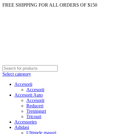
FREE SHIPPING FOR ALL ORDERS OF $150
Select category
Accesorii
Accesorii
Accesorii Auto
Accesorii
Reduceri
Treninguri
Tricouri
Accessories
Adidasi
Ultimele masuri