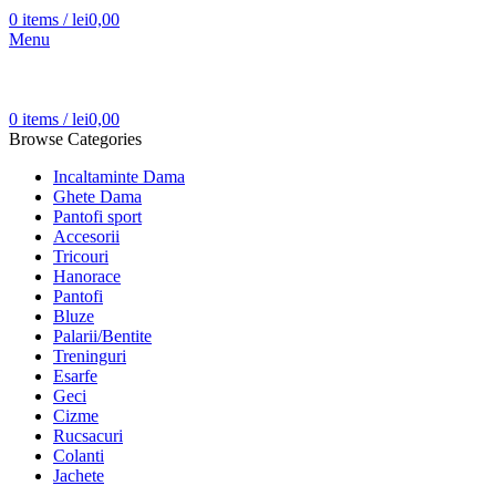
0
items
/
lei
0,00
Menu
0
items
/
lei
0,00
Browse Categories
Incaltaminte Dama
Ghete Dama
Pantofi sport
Accesorii
Tricouri
Hanorace
Pantofi
Bluze
Palarii/Bentite
Treninguri
Esarfe
Geci
Cizme
Rucsacuri
Colanti
Jachete