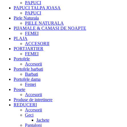
PAPUCI
PAPUCI TALPA JOASA
PAPUCI
Piele Naturala
PIELE NATURALA
PIJAMALE & CAMASI DE NOAPTE
FEMEI
PLAJA
ACCESORII
PORTJARTIER
FEMEI
Portofele
Accesorii
Portofele barbati
Barbati
Portofele dama
Femei
Posete
Accesorii
Produse de intretinere
REDUCERI
Accesorii
Geci
Jachete
Pantaloni