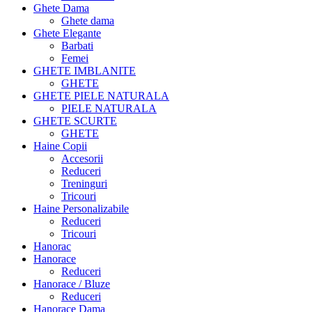
Ghete Dama
Ghete dama
Ghete Elegante
Barbati
Femei
GHETE IMBLANITE
GHETE
GHETE PIELE NATURALA
PIELE NATURALA
GHETE SCURTE
GHETE
Haine Copii
Accesorii
Reduceri
Treninguri
Tricouri
Haine Personalizabile
Reduceri
Tricouri
Hanorac
Hanorace
Reduceri
Hanorace / Bluze
Reduceri
Hanorace Dama