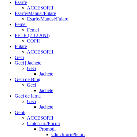
Esarfe
ACCESORII
Esarfe/Manusi/Fulare
Esarfe/Manusi/Fulare
Femei
Femei
FETE (2-12 ANI)
COPII
Fulare
ACCESORII
Geci
Geci | Jachete
Geci
Jachete
Geci de Blug
Geci
Jachete
Geci de Iarna
Geci
Jachete
Genti
ACCESORII
Clutch-uri/Plicuri
Promoții
Clutch-uri/Plicuri