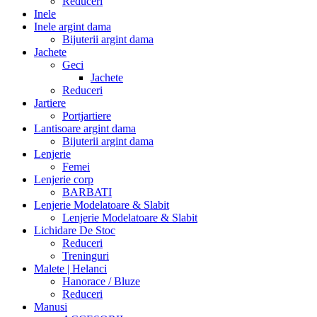
Reduceri
Inele
Inele argint dama
Bijuterii argint dama
Jachete
Geci
Jachete
Reduceri
Jartiere
Portjartiere
Lantisoare argint dama
Bijuterii argint dama
Lenjerie
Femei
Lenjerie corp
BARBATI
Lenjerie Modelatoare & Slabit
Lenjerie Modelatoare & Slabit
Lichidare De Stoc
Reduceri
Treninguri
Malete | Helanci
Hanorace / Bluze
Reduceri
Manusi