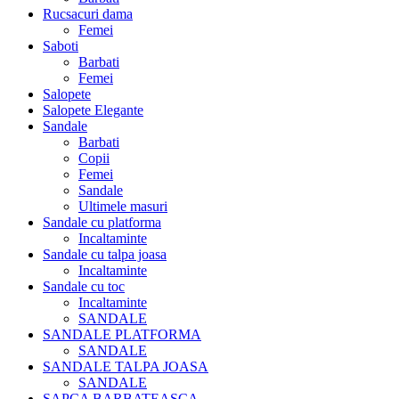
Rucsacuri dama
Femei
Saboti
Barbati
Femei
Salopete
Salopete Elegante
Sandale
Barbati
Copii
Femei
Sandale
Ultimele masuri
Sandale cu platforma
Incaltaminte
Sandale cu talpa joasa
Incaltaminte
Sandale cu toc
Incaltaminte
SANDALE
SANDALE PLATFORMA
SANDALE
SANDALE TALPA JOASA
SANDALE
SAPCA BARBATEASCA