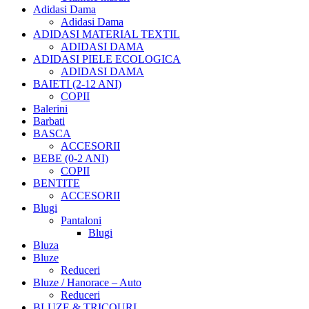
Adidasi Dama
Adidasi Dama
ADIDASI MATERIAL TEXTIL
ADIDASI DAMA
ADIDASI PIELE ECOLOGICA
ADIDASI DAMA
BAIETI (2-12 ANI)
COPII
Balerini
Barbati
BASCA
ACCESORII
BEBE (0-2 ANI)
COPII
BENTITE
ACCESORII
Blugi
Pantaloni
Blugi
Bluza
Bluze
Reduceri
Bluze / Hanorace – Auto
Reduceri
BLUZE & TRICOURI