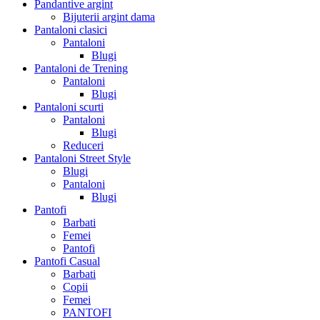
Pandantive argint
Bijuterii argint dama
Pantaloni clasici
Pantaloni
Blugi
Pantaloni de Trening
Pantaloni
Blugi
Pantaloni scurti
Pantaloni
Blugi
Reduceri
Pantaloni Street Style
Blugi
Pantaloni
Blugi
Pantofi
Barbati
Femei
Pantofi
Pantofi Casual
Barbati
Copii
Femei
PANTOFI