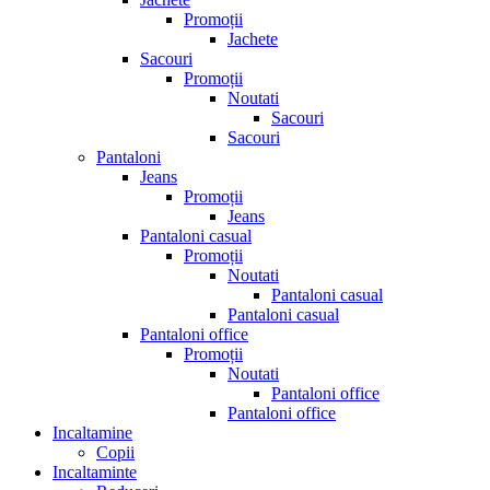
Promoții
Jachete
Sacouri
Promoții
Noutati
Sacouri
Sacouri
Pantaloni
Jeans
Promoții
Jeans
Pantaloni casual
Promoții
Noutati
Pantaloni casual
Pantaloni casual
Pantaloni office
Promoții
Noutati
Pantaloni office
Pantaloni office
Incaltamine
Copii
Incaltaminte