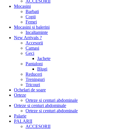
ACCESORII
Mocasini
Barbati
Copii
Femei
Mocasini si balerini
Incaltaminte
New Arrivals ?
Accesorii
Camasi
Geci
Jachete
Pantaloni
Blugi
Reduceri
Treninguri
Tricouri
Ochelari de soare
Orteze
Orteze si centuri abdominale
Orteze si centuri abdominale
Orteze si centuri abdominale
Palarie
PALARII
ACCESORII