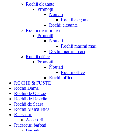
Rochii elegante
Promoții
Noutati
Rochii elegante
Rochii elegante
Rochii marimi mari
Promoții
Noutati
Rochii marimi mari
Rochii marimi mari
Rochii office
Promoții
Noutati
Rochii office
Rochii office
ROCHII & FUSTE
Rochii Dama
Rochii de Ocazie
Rochii de Revelion
Rochii de Seara
Rochii Mama Fiica
Rucsacuri
Accesorii
Rucsacuri barbati
Barbati