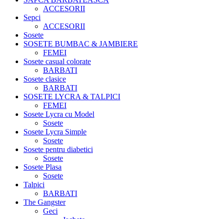
ACCESORII
Sepci
ACCESORII
Sosete
SOSETE BUMBAC & JAMBIERE
FEMEI
Sosete casual colorate
BARBATI
Sosete clasice
BARBATI
SOSETE LYCRA & TALPICI
FEMEI
Sosete Lycra cu Model
Sosete
Sosete Lycra Simple
Sosete
Sosete pentru diabetici
Sosete
Sosete Plasa
Sosete
Talpici
BARBATI
The Gangster
Geci