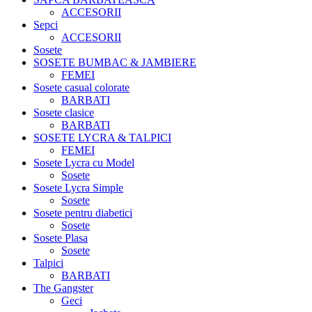
ACCESORII
Sepci
ACCESORII
Sosete
SOSETE BUMBAC & JAMBIERE
FEMEI
Sosete casual colorate
BARBATI
Sosete clasice
BARBATI
SOSETE LYCRA & TALPICI
FEMEI
Sosete Lycra cu Model
Sosete
Sosete Lycra Simple
Sosete
Sosete pentru diabetici
Sosete
Sosete Plasa
Sosete
Talpici
BARBATI
The Gangster
Geci