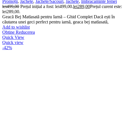
Promoții
,
Jachete
,
Jachete/Sacouri
,
Jachete
,
Imbracaminte femei
lei
499,00
Prețul inițial a fost: lei499,00.
lei
289,00
Prețul curent este:
lei289,00.
Geacă Bej Matlasată pentru Iarnă – Ghid Complet Dacă ești în
căutarea unei geci perfect pentru iarnă, geaca bej matlasată,
Add to wishlist
Obtine Reducerea
Quick View
Quick view
-42%