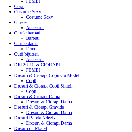
FEMEI
Copii
Costume Sexy
Costume Sexy
Curele
Accesorii
Curele barbati
Barbati
Curele dama
Femei
Cutii bijuterii
Accesorii
DRESURI & CIORAPI
FEMEI
Dresuri & Ciorapi Copii Cu Model
Copii
Dresuri & Ciorapi Copii Simpli
Copii
Dresuri & Ciorapi Dama
Dresuri & Ciorapi Dama
Dresuri & Ciorapi Gravide
Dresuri & Ciorapi Dama
Dresuri Banda Adeziva
Dresuri & Ciorapi Dama
Dresuri cu Model