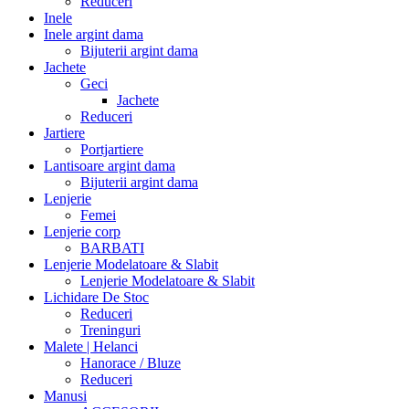
Reduceri
Inele
Inele argint dama
Bijuterii argint dama
Jachete
Geci
Jachete
Reduceri
Jartiere
Portjartiere
Lantisoare argint dama
Bijuterii argint dama
Lenjerie
Femei
Lenjerie corp
BARBATI
Lenjerie Modelatoare & Slabit
Lenjerie Modelatoare & Slabit
Lichidare De Stoc
Reduceri
Treninguri
Malete | Helanci
Hanorace / Bluze
Reduceri
Manusi