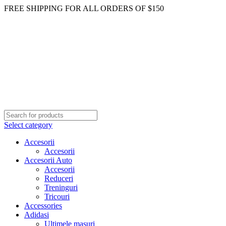
FREE SHIPPING FOR ALL ORDERS OF $150
Select category
Accesorii
Accesorii
Accesorii Auto
Accesorii
Reduceri
Treninguri
Tricouri
Accessories
Adidasi
Ultimele masuri