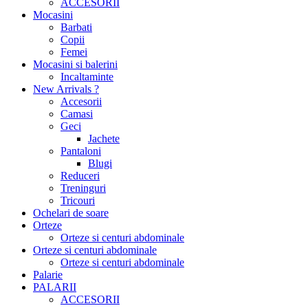
ACCESORII
Mocasini
Barbati
Copii
Femei
Mocasini si balerini
Incaltaminte
New Arrivals ?
Accesorii
Camasi
Geci
Jachete
Pantaloni
Blugi
Reduceri
Treninguri
Tricouri
Ochelari de soare
Orteze
Orteze si centuri abdominale
Orteze si centuri abdominale
Orteze si centuri abdominale
Palarie
PALARII
ACCESORII