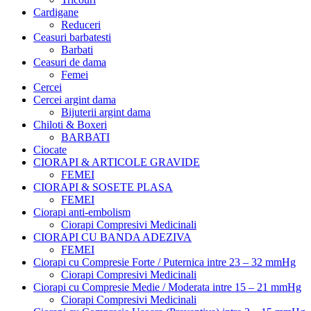
Cardigane
Reduceri
Ceasuri barbatesti
Barbati
Ceasuri de dama
Femei
Cercei
Cercei argint dama
Bijuterii argint dama
Chiloti & Boxeri
BARBATI
Ciocate
CIORAPI & ARTICOLE GRAVIDE
FEMEI
CIORAPI & SOSETE PLASA
FEMEI
Ciorapi anti-embolism
Ciorapi Compresivi Medicinali
CIORAPI CU BANDA ADEZIVA
FEMEI
Ciorapi cu Compresie Forte / Puternica intre 23 – 32 mmHg
Ciorapi Compresivi Medicinali
Ciorapi cu Compresie Medie / Moderata intre 15 – 21 mmHg
Ciorapi Compresivi Medicinali