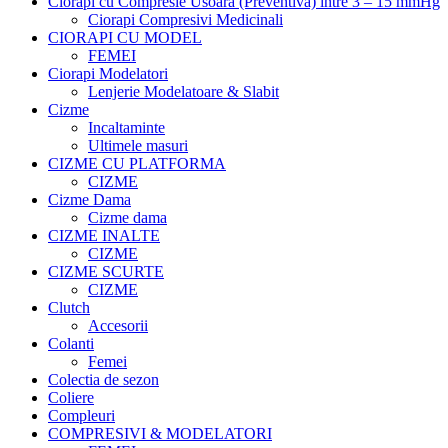
Ciorapi cu Compresie Usoara (Preventiva) intre 3 – 15 mmHg
Ciorapi Compresivi Medicinali
CIORAPI CU MODEL
FEMEI
Ciorapi Modelatori
Lenjerie Modelatoare & Slabit
Cizme
Incaltaminte
Ultimele masuri
CIZME CU PLATFORMA
CIZME
Cizme Dama
Cizme dama
CIZME INALTE
CIZME
CIZME SCURTE
CIZME
Clutch
Accesorii
Colanti
Femei
Colectia de sezon
Coliere
Compleuri
COMPRESIVI & MODELATORI