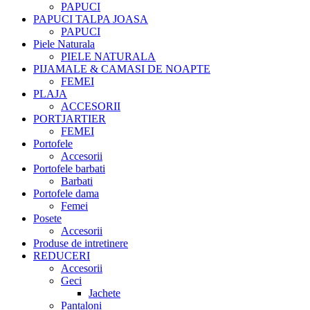
PAPUCI
PAPUCI TALPA JOASA
PAPUCI
Piele Naturala
PIELE NATURALA
PIJAMALE & CAMASI DE NOAPTE
FEMEI
PLAJA
ACCESORII
PORTJARTIER
FEMEI
Portofele
Accesorii
Portofele barbati
Barbati
Portofele dama
Femei
Posete
Accesorii
Produse de intretinere
REDUCERI
Accesorii
Geci
Jachete
Pantaloni