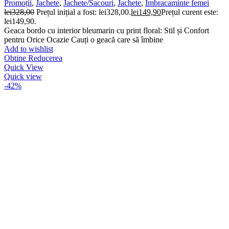
Promoții
,
Jachete
,
Jachete/Sacouri
,
Jachete
,
Imbracaminte femei
lei
328,00
Prețul inițial a fost: lei328,00.
lei
149,90
Prețul curent este:
lei149,90.
Geaca bordo cu interior bleumarin cu print floral: Stil și Confort
pentru Orice Ocazie Cauți o geacă care să îmbine
Add to wishlist
Obtine Reducerea
Quick View
Quick view
-42%