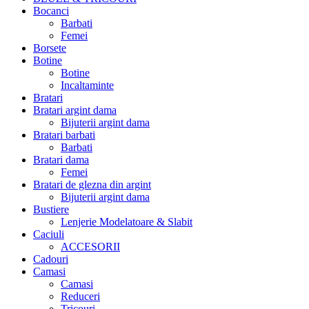
Bocanci
Barbati
Femei
Borsete
Botine
Botine
Incaltaminte
Bratari
Bratari argint dama
Bijuterii argint dama
Bratari barbati
Barbati
Bratari dama
Femei
Bratari de glezna din argint
Bijuterii argint dama
Bustiere
Lenjerie Modelatoare & Slabit
Caciuli
ACCESORII
Cadouri
Camasi
Camasi
Reduceri
Tricouri