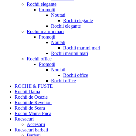
Rochii elegante
Promoții
Noutati
Rochii elegante
Rochii elegante
Rochii marimi mari
Promoții
Noutati
Rochii marimi mari
Rochii marimi mari
Rochii office
Promoții
Noutati
Rochii office
Rochii office
ROCHII & FUSTE
Rochii Dama
Rochii de Ocazie
Rochii de Revelion
Rochii de Seara
Rochii Mama Fiica
Rucsacuri
Accesorii
Rucsacuri barbati
Barbati