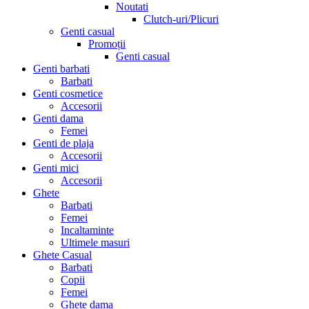
Noutati
Clutch-uri/Plicuri
Genti casual
Promoții
Genti casual
Genti barbati
Barbati
Genti cosmetice
Accesorii
Genti dama
Femei
Genti de plaja
Accesorii
Genti mici
Accesorii
Ghete
Barbati
Femei
Incaltaminte
Ultimele masuri
Ghete Casual
Barbati
Copii
Femei
Ghete dama