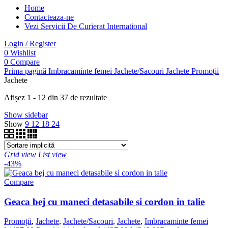
Home
Contacteaza-ne
Vezi Servicii De Curierat International
Login / Register
0
Wishlist
0
Compare
Prima pagină
Imbracaminte femei
Jachete/Sacouri
Jachete
Promoții
Jachete
Afișez 1 - 12 din 37 de rezultate
Show sidebar
Show
9
12
18
24
Grid view
List view
-43%
Compare
Geaca bej cu maneci detasabile si cordon in talie
Promoții
,
Jachete
,
Jachete/Sacouri
,
Jachete
,
Imbracaminte femei