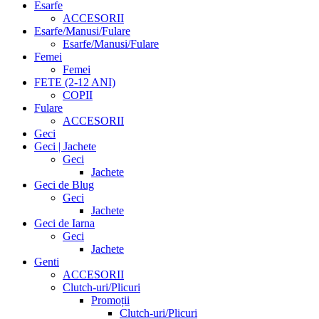
Esarfe
ACCESORII
Esarfe/Manusi/Fulare
Esarfe/Manusi/Fulare
Femei
Femei
FETE (2-12 ANI)
COPII
Fulare
ACCESORII
Geci
Geci | Jachete
Geci
Jachete
Geci de Blug
Geci
Jachete
Geci de Iarna
Geci
Jachete
Genti
ACCESORII
Clutch-uri/Plicuri
Promoții
Clutch-uri/Plicuri