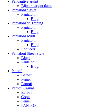
Pandantive argint
Bijuterii argint dama
Pantaloni clasici
Pantaloni
Blugi
Pantaloni de Trening
Pantaloni
Blugi
Pantaloni scurti
Pantaloni
Blugi
Reduceri
Pantaloni Street Style
Blugi
Pantaloni
Blugi
Pantofi
Barbati
Femei
Pantofi
Pantofi Casual
Barbati
Copii
Femei
PANTOFI