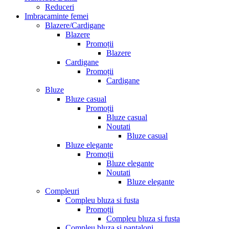
Reduceri
Imbracaminte femei
Blazere/Cardigane
Blazere
Promoții
Blazere
Cardigane
Promoții
Cardigane
Bluze
Bluze casual
Promoții
Bluze casual
Noutati
Bluze casual
Bluze elegante
Promoții
Bluze elegante
Noutati
Bluze elegante
Compleuri
Compleu bluza si fusta
Promoții
Compleu bluza si fusta
Compleu bluza si pantaloni