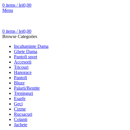
0
items
/
lei
0,00
Menu
0
items
/
lei
0,00
Browse Categories
Incaltaminte Dama
Ghete Dama
Pantofi sport
Accesorii
Tricouri
Hanorace
Pantofi
Bluze
Palarii/Bentite
Treninguri
Esarfe
Geci
Cizme
Rucsacuri
Colanti
Jachete