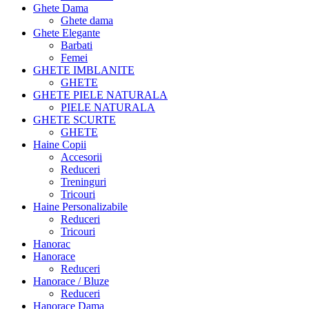
Ghete Dama
Ghete dama
Ghete Elegante
Barbati
Femei
GHETE IMBLANITE
GHETE
GHETE PIELE NATURALA
PIELE NATURALA
GHETE SCURTE
GHETE
Haine Copii
Accesorii
Reduceri
Treninguri
Tricouri
Haine Personalizabile
Reduceri
Tricouri
Hanorac
Hanorace
Reduceri
Hanorace / Bluze
Reduceri
Hanorace Dama