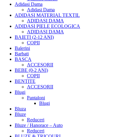
Adidasi Dama
Adidasi Dama
ADIDASI MATERIAL TEXTIL
ADIDASI DAMA
ADIDASI PIELE ECOLOGICA
ADIDASI DAMA
BAIETI (2-12 ANI)
COPII
Balerini
Barbati
BASCA
ACCESORII
BEBE (0-2 ANI)
COPII
BENTITE
ACCESORII
Blugi
Pantaloni
Blugi
Bluza
Bluze
Reduceri
Bluze / Hanorace – Auto
Reduceri
BLUZE & TRICOURI