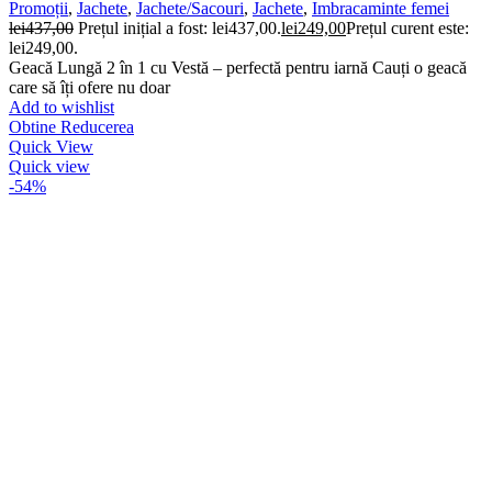
Promoții
,
Jachete
,
Jachete/Sacouri
,
Jachete
,
Imbracaminte femei
lei
437,00
Prețul inițial a fost: lei437,00.
lei
249,00
Prețul curent este:
lei249,00.
Geacă Lungă 2 în 1 cu Vestă – perfectă pentru iarnă Cauți o geacă
care să îți ofere nu doar
Add to wishlist
Obtine Reducerea
Quick View
Quick view
-54%