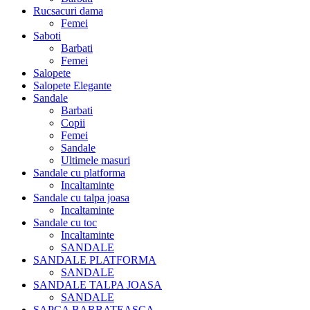
Rucsacuri dama
Femei
Saboti
Barbati
Femei
Salopete
Salopete Elegante
Sandale
Barbati
Copii
Femei
Sandale
Ultimele masuri
Sandale cu platforma
Incaltaminte
Sandale cu talpa joasa
Incaltaminte
Sandale cu toc
Incaltaminte
SANDALE
SANDALE PLATFORMA
SANDALE
SANDALE TALPA JOASA
SANDALE
SAPCA BARBATEASCA