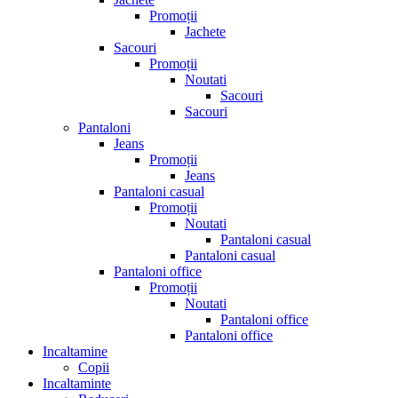
Promoții
Jachete
Sacouri
Promoții
Noutati
Sacouri
Sacouri
Pantaloni
Jeans
Promoții
Jeans
Pantaloni casual
Promoții
Noutati
Pantaloni casual
Pantaloni casual
Pantaloni office
Promoții
Noutati
Pantaloni office
Pantaloni office
Incaltamine
Copii
Incaltaminte