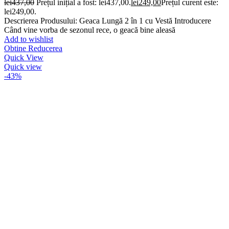
lei
437,00
Prețul inițial a fost: lei437,00.
lei
249,00
Prețul curent este:
lei249,00.
Descrierea Produsului: Geaca Lungă 2 în 1 cu Vestă Introducere
Când vine vorba de sezonul rece, o geacă bine aleasă
Add to wishlist
Obtine Reducerea
Quick View
Quick view
-43%