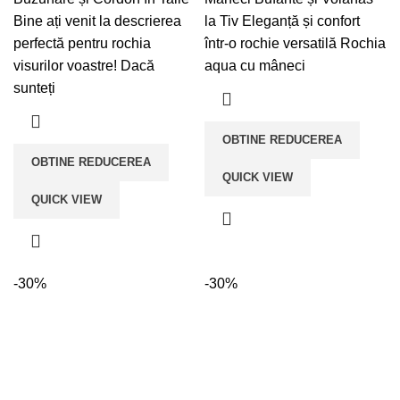
fost:
lei149,90.
fost:
lei199,00.
Bine ați venit la descrierea
la Tiv Eleganță și confort
lei255,00.
lei255,00.
perfectă pentru rochia
într-o rochie versatilă Rochia
visurilor voastre! Dacă
aqua cu mâneci
sunteți
OBTINE REDUCEREA
OBTINE REDUCEREA
QUICK VIEW
QUICK VIEW
-30%
-30%