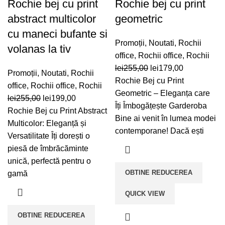
Rochie bej cu print
Rochie bej cu print
abstract multicolor
geometric
cu maneci bufante si
Promoții
,
Noutati
,
Rochii
volanas la tiv
office
,
Rochii office
,
Rochii
Prețul
Prețul
lei
255,00
lei
179,00
Promoții
,
Noutati
,
Rochii
inițial
curent
Rochie Bej cu Print
office
,
Rochii office
,
Rochii
a
este:
Geometric – Eleganța care
Prețul
Prețul
lei
255,00
lei
199,00
fost:
lei179,00.
Îți Îmbogățește Garderoba
inițial
curent
Rochie Bej cu Print Abstract
lei255,00.
Bine ai venit în lumea modei
a
este:
Multicolor: Eleganță și
contemporane! Dacă ești
fost:
lei199,00.
Versatilitate Îți dorești o
lei255,00.
piesă de îmbrăcăminte
unică, perfectă pentru o
OBTINE REDUCEREA
gamă
QUICK VIEW
OBTINE REDUCEREA