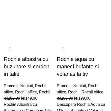
Rochie albastra cu
Rochie aqua cu
buzunare si cordon
maneci bufante si
in talie
volanas la tiv
Promoții
,
Noutati
,
Rochii
Promoții
,
Noutati
,
Rochii
office
,
Rochii office
,
Rochii
office
,
Rochii
,
Rochii office
Prețul
Prețul
Prețul
Prețul
lei
255,00
lei
149,90
lei
255,00
lei
199,00
inițial
curent
inițial
curent
Rochie Albastră cu
Descoperă Rochia Aqua cu
a
este:
a
este:
Buzunare și Cordon în Talie
Mâneci Bufante și Volanas