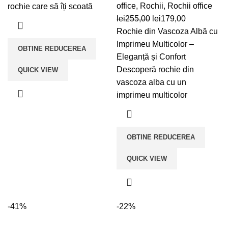
lei299,00.
office
,
Rochii
,
Rochii office
rochie care să îți scoată
Prețul
Prețul
lei
255,00
lei
179,00
inițial
curent
Rochie din Vascoza Albă cu
a
este:
Imprimeu Multicolor –
OBTINE REDUCEREA
fost:
lei179,00.
Eleganță și Confort
lei255,00.
Descoperă rochie din
QUICK VIEW
vascoza alba cu un
imprimeu multicolor
OBTINE REDUCEREA
QUICK VIEW
-41%
-22%