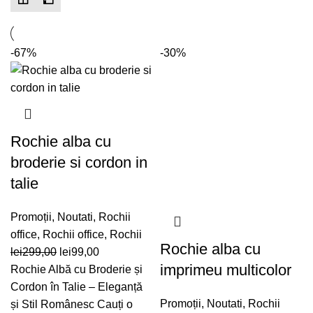
-67%
-30%
Rochie alba cu
broderie si cordon in
talie
Promoții
,
Noutati
,
Rochii
office
,
Rochii office
,
Rochii
Rochie alba cu
Prețul
Prețul
lei
299,00
lei
99,00
imprimeu multicolor
inițial
curent
Rochie Albă cu Broderie și
a
este:
Cordon în Talie – Eleganță
fost:
lei99,00.
Promoții
,
Noutati
,
Rochii
și Stil Românesc Cauți o