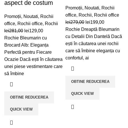
aspect de costum
Promoții
,
Noutati
,
Rochii
office
,
Rochii
,
Rochii office
Promoții
,
Noutati
,
Rochii
Prețul
Prețul
lei
279,00
lei
199,00
office
,
Rochii office
,
Rochii
inițial
curent
Rochie Dreaptă Bleumarin
Prețul
Prețul
lei
281,00
lei
129,00
a
este:
cu Detalii Din Dantelă Dacă
inițial
curent
Rochie Bleumarin cu
fost:
lei199,00.
ești în căutarea unei rochii
a
este:
Brocard Alb: Eleganța
lei279,00.
care să îmbine eleganța cu
fost:
lei129,00.
Perfectă pentru Fiecare
confortul, ai
lei281,00.
Ocazie Dacă ești în căutarea
unei piese vestimentare care
să îmbine
OBTINE REDUCEREA
QUICK VIEW
OBTINE REDUCEREA
QUICK VIEW