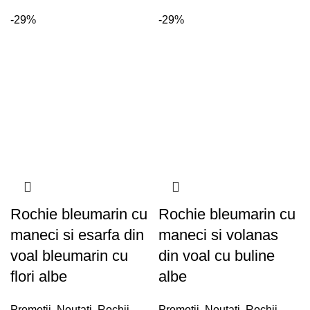
-29%
-29%
Rochie bleumarin cu
Rochie bleumarin cu
maneci si esarfa din
maneci si volanas
voal bleumarin cu
din voal cu buline
flori albe
albe
Promoții
,
Noutati
,
Rochii
Promoții
,
Noutati
,
Rochii