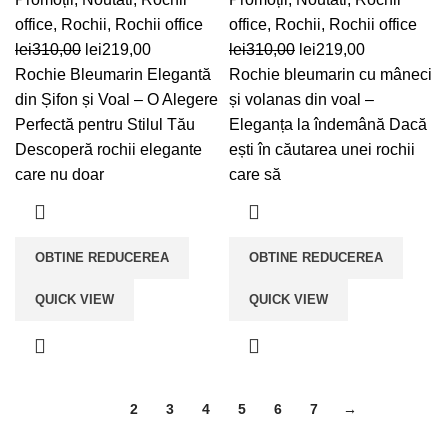
office
,
Rochii
,
Rochii office
office
,
Rochii
,
Rochii office
Prețul
Prețul
Prețul
Prețul
lei
310,00
lei
219,00
lei
310,00
lei
219,00
inițial
curent
inițial
curent
Rochie Bleumarin Elegantă
Rochie bleumarin cu mâneci
a
este:
a
este:
din Șifon și Voal – O Alegere
și volanas din voal –
fost:
lei219,00.
fost:
lei219,00.
Perfectă pentru Stilul Tău
Eleganța la îndemână Dacă
lei310,00.
lei310,00.
Descoperă rochii elegante
ești în căutarea unei rochii
care nu doar
care să
OBTINE REDUCEREA
OBTINE REDUCEREA
QUICK VIEW
QUICK VIEW
1
2
3
4
5
6
7
→