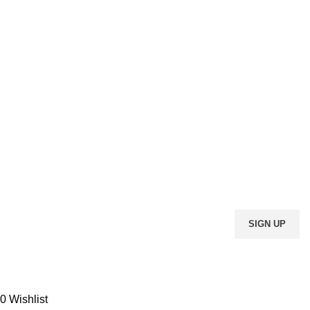
ABONATI-VA LA NEWSLETTER-UL NOSTRU
DORITI SA FITI LA
CURENT CU ULTIMELE
OFERTE, LA O GAMA
LARGA DE PRODUSE?
ABONATI-VA LA
NEWSLETTER-UL
NOSTRU (INTRODUCETI-
VA ADRESA DE EMAIL)
Vor fi utilizate în conformitate cu Politica noastră de
confidențialitate
0
Wishlist