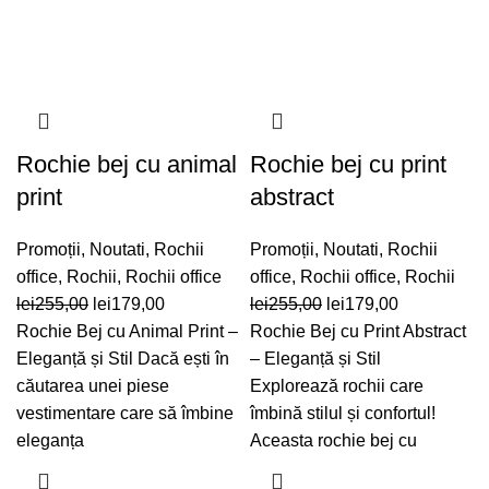
Rochie bej cu animal
Rochie bej cu print
print
abstract
Promoții
,
Noutati
,
Rochii
Promoții
,
Noutati
,
Rochii
office
,
Rochii
,
Rochii office
office
,
Rochii office
,
Rochii
Prețul
Prețul
Prețul
Prețul
lei
255,00
lei
179,00
lei
255,00
lei
179,00
inițial
curent
inițial
curent
Rochie Bej cu Animal Print –
Rochie Bej cu Print Abstract
a
este:
a
este:
Eleganță și Stil Dacă ești în
– Eleganță și Stil
fost:
lei179,00.
fost:
lei179,00.
căutarea unei piese
Explorează rochii care
lei255,00.
lei255,00.
vestimentare care să îmbine
îmbină stilul și confortul!
eleganța
Aceasta rochie bej cu