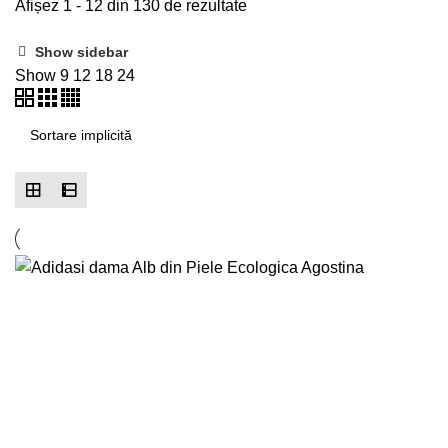
Afișez 1 - 12 din 130 de rezultate
Show sidebar
Show
9
12
18
24
-29%