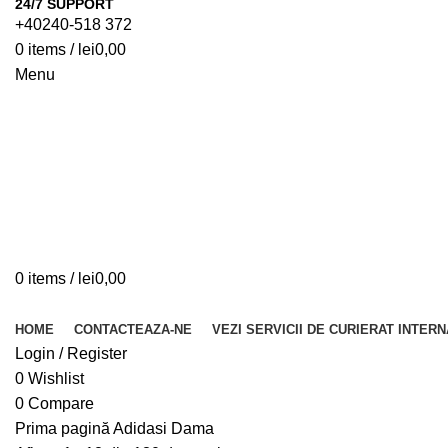
24/7 SUPPORT
+40240-518 372
0
items
/
lei
0,00
Menu
0
items
/
lei
0,00
Browse Categories
HOME
CONTACTEAZA-NE
VEZI SERVICII DE CURIERAT INTER
Login / Register
0
Wishlist
0
Compare
Prima pagină
Adidasi Dama