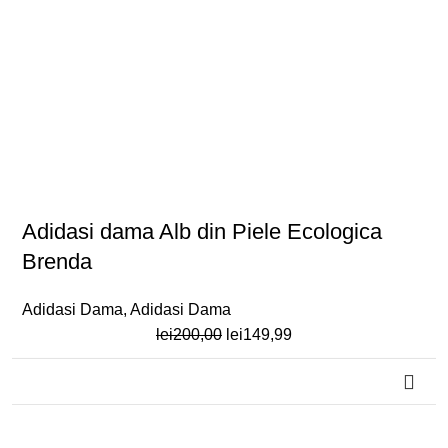
Adidasi dama Alb din Piele Ecologica
Brenda
Adidasi Dama
,
Adidasi Dama
Prețul
Prețul
lei
200,00
lei
149,99
inițial
curent
a
este:
fost:
lei149,99.
-25%
lei200,00.