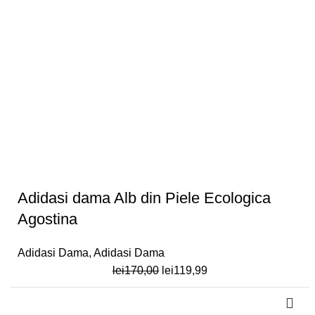
Adidasi dama Alb din Piele Ecologica
Agostina
Adidasi Dama
,
Adidasi Dama
Prețul
Prețul
lei
170,00
lei
119,99
inițial
curent
a
este: