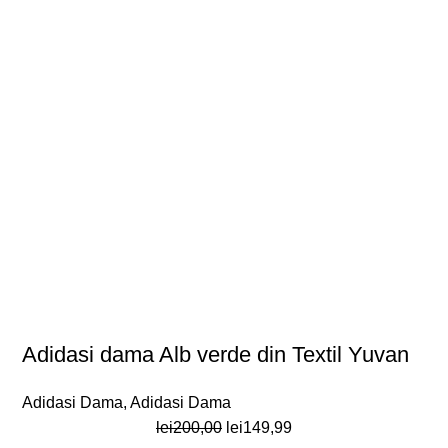
Adidasi dama Alb verde din Textil Yuvan
Adidasi Dama
,
Adidasi Dama
Prețul
Prețul
lei
200,00
lei
149,99