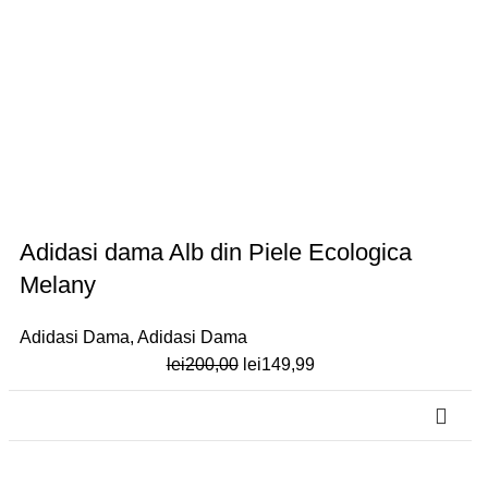
Adidasi dama Alb din Piele Ecologica
Melany
Adidasi Dama
,
Adidasi Dama
Prețul
Prețul
lei
200,00
lei
149,99
inițial
curent
a
este:
fost:
lei149,99.
-25%
lei200,00.