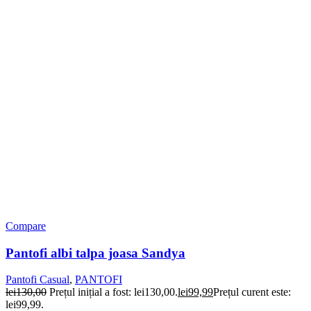
Compare
Pantofi albi talpa joasa Sandya
Pantofi Casual
,
PANTOFI
lei
130,00
Prețul inițial a fost: lei130,00.
lei
99,99
Prețul curent este:
lei99,99.