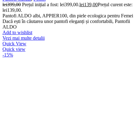
lei
399,00
Prețul inițial a fost: lei399,00.
lei
139,00
Prețul curent este:
lei139,00.
Pantofi ALDO albi, APPIER100, din piele ecologica pentru Femei
Dacă ești în căutarea unor pantofi eleganți și confortabili, Pantofii
ALDO
Add to wishlist
Vezi mai multe detalii
Quick View
Quick view
-15%