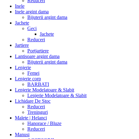
Reduceri
Inele
Inele argint dama
Bijuterii argint dama
Jachete
Geci
Jachete
Reduceri
Jartiere
Portjartiere
Lantisoare argint dama
Bijuterii argint dama
Lenjerie
Femei
Lenjerie corp
BARBATI
Lenjerie Modelatoare & Slabit
Lenjerie Modelatoare & Slabit
Lichidare De Stoc
Reduceri
Treninguri
Malete | Helanci
Hanorace / Bluze
Reduceri
Manusi