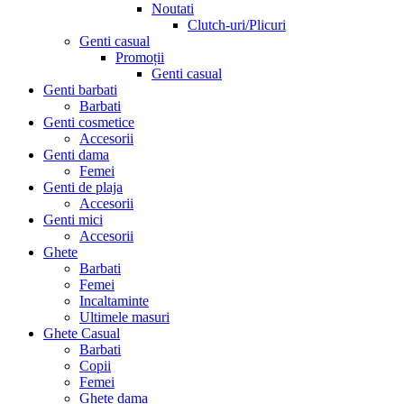
Noutati
Clutch-uri/Plicuri
Genti casual
Promoții
Genti casual
Genti barbati
Barbati
Genti cosmetice
Accesorii
Genti dama
Femei
Genti de plaja
Accesorii
Genti mici
Accesorii
Ghete
Barbati
Femei
Incaltaminte
Ultimele masuri
Ghete Casual
Barbati
Copii
Femei
Ghete dama