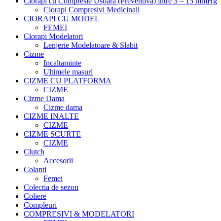
Ciorapi cu Compresie Usoara (Preventiva) intre 3 – 15 mmHg
Ciorapi Compresivi Medicinali
CIORAPI CU MODEL
FEMEI
Ciorapi Modelatori
Lenjerie Modelatoare & Slabit
Cizme
Incaltaminte
Ultimele masuri
CIZME CU PLATFORMA
CIZME
Cizme Dama
Cizme dama
CIZME INALTE
CIZME
CIZME SCURTE
CIZME
Clutch
Accesorii
Colanti
Femei
Colectia de sezon
Coliere
Compleuri
COMPRESIVI & MODELATORI