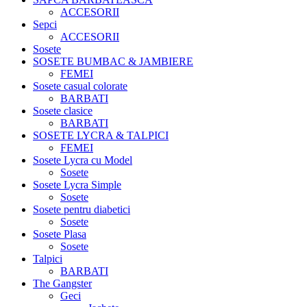
ACCESORII
Sepci
ACCESORII
Sosete
SOSETE BUMBAC & JAMBIERE
FEMEI
Sosete casual colorate
BARBATI
Sosete clasice
BARBATI
SOSETE LYCRA & TALPICI
FEMEI
Sosete Lycra cu Model
Sosete
Sosete Lycra Simple
Sosete
Sosete pentru diabetici
Sosete
Sosete Plasa
Sosete
Talpici
BARBATI
The Gangster
Geci