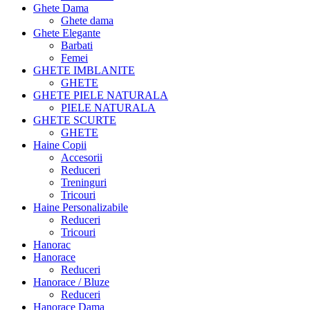
Ghete Dama
Ghete dama
Ghete Elegante
Barbati
Femei
GHETE IMBLANITE
GHETE
GHETE PIELE NATURALA
PIELE NATURALA
GHETE SCURTE
GHETE
Haine Copii
Accesorii
Reduceri
Treninguri
Tricouri
Haine Personalizabile
Reduceri
Tricouri
Hanorac
Hanorace
Reduceri
Hanorace / Bluze
Reduceri
Hanorace Dama