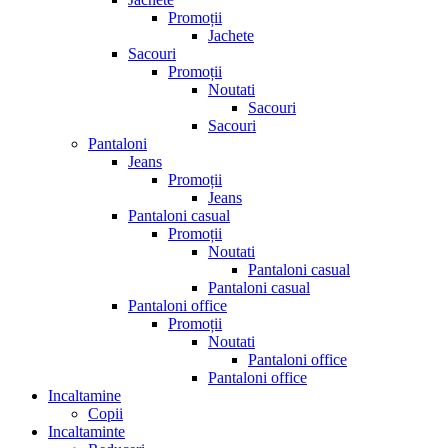
Promoții
Jachete
Sacouri
Promoții
Noutati
Sacouri
Sacouri
Pantaloni
Jeans
Promoții
Jeans
Pantaloni casual
Promoții
Noutati
Pantaloni casual
Pantaloni casual
Pantaloni office
Promoții
Noutati
Pantaloni office
Pantaloni office
Incaltamine
Copii
Incaltaminte