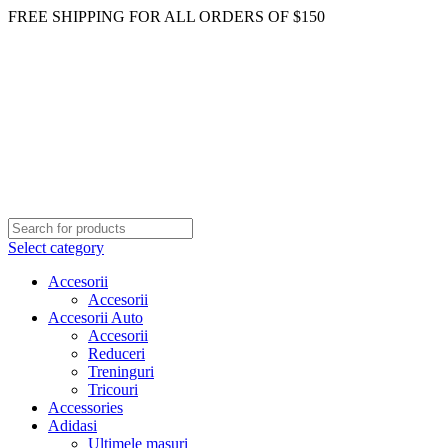
FREE SHIPPING FOR ALL ORDERS OF $150
Select category
Accesorii
Accesorii
Accesorii Auto
Accesorii
Reduceri
Treninguri
Tricouri
Accessories
Adidasi
Ultimele masuri