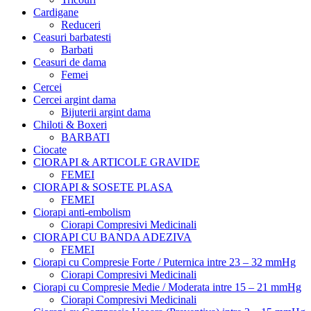
Cardigane
Reduceri
Ceasuri barbatesti
Barbati
Ceasuri de dama
Femei
Cercei
Cercei argint dama
Bijuterii argint dama
Chiloti & Boxeri
BARBATI
Ciocate
CIORAPI & ARTICOLE GRAVIDE
FEMEI
CIORAPI & SOSETE PLASA
FEMEI
Ciorapi anti-embolism
Ciorapi Compresivi Medicinali
CIORAPI CU BANDA ADEZIVA
FEMEI
Ciorapi cu Compresie Forte / Puternica intre 23 – 32 mmHg
Ciorapi Compresivi Medicinali
Ciorapi cu Compresie Medie / Moderata intre 15 – 21 mmHg
Ciorapi Compresivi Medicinali