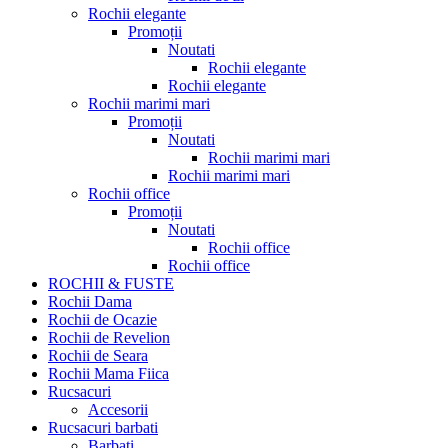
Rochii elegante
Promoții
Noutati
Rochii elegante
Rochii elegante
Rochii marimi mari
Promoții
Noutati
Rochii marimi mari
Rochii marimi mari
Rochii office
Promoții
Noutati
Rochii office
Rochii office
ROCHII & FUSTE
Rochii Dama
Rochii de Ocazie
Rochii de Revelion
Rochii de Seara
Rochii Mama Fiica
Rucsacuri
Accesorii
Rucsacuri barbati
Barbati