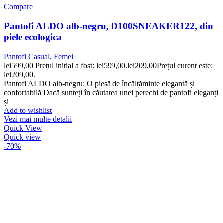
Compare
Pantofi ALDO alb-negru, D100SNEAKER122, din
piele ecologica
Pantofi Casual
,
Femei
lei
599,00
Prețul inițial a fost: lei599,00.
lei
209,00
Prețul curent este:
lei209,00.
Pantofi ALDO alb-negru: O piesă de încălțăminte elegantă și
confortabilă Dacă sunteți în căutarea unei perechi de pantofi eleganți
și
Add to wishlist
Vezi mai multe detalii
Quick View
Quick view
-70%