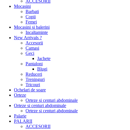
ACCESORII
Mocasini
Barbati
Copii
Femei
Mocasini si balerini
Incaltaminte
New Arrivals ?
Accesorii
Camasi
Geci
Jachete
Pantaloni
Blugi
Reduceri
Treninguri
Tricouri
Ochelari de soare
Orteze
Orteze si centuri abdominale
Orteze si centuri abdominale
Orteze si centuri abdominale
Palarie
PALARII
ACCESORII