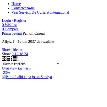
Home
Contacteaza-ne
Vezi Servicii De Curierat International
Login / Register
0
Wishlist
0
Compare
Prima pagină
Pantofi Casual
Afișez 1 - 12 din 2037 de rezultate
Show sidebar
Show
9
12
18
24
Grid view
List view
-23%