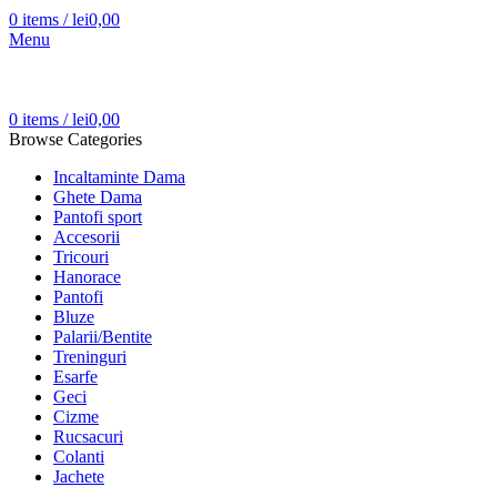
0
items
/
lei
0,00
Menu
0
items
/
lei
0,00
Browse Categories
Incaltaminte Dama
Ghete Dama
Pantofi sport
Accesorii
Tricouri
Hanorace
Pantofi
Bluze
Palarii/Bentite
Treninguri
Esarfe
Geci
Cizme
Rucsacuri
Colanti
Jachete