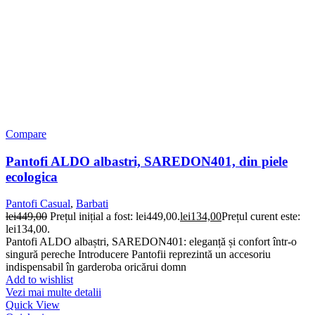
Compare
Pantofi ALDO albastri, SAREDON401, din piele
ecologica
Pantofi Casual
,
Barbati
lei
449,00
Prețul inițial a fost: lei449,00.
lei
134,00
Prețul curent este:
lei134,00.
Pantofi ALDO albaștri, SAREDON401: eleganță și confort într-o
singură pereche Introducere Pantofii reprezintă un accesoriu
indispensabil în garderoba oricărui domn
Add to wishlist
Vezi mai multe detalii
Quick View