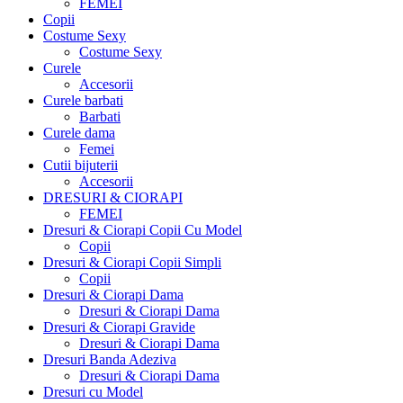
FEMEI
Copii
Costume Sexy
Costume Sexy
Curele
Accesorii
Curele barbati
Barbati
Curele dama
Femei
Cutii bijuterii
Accesorii
DRESURI & CIORAPI
FEMEI
Dresuri & Ciorapi Copii Cu Model
Copii
Dresuri & Ciorapi Copii Simpli
Copii
Dresuri & Ciorapi Dama
Dresuri & Ciorapi Dama
Dresuri & Ciorapi Gravide
Dresuri & Ciorapi Dama
Dresuri Banda Adeziva
Dresuri & Ciorapi Dama
Dresuri cu Model