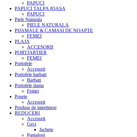
PAPUCI
PAPUCI TALPA JOASA
PAPUCI
Piele Naturala
PIELE NATURALA
PIJAMALE & CAMASI DE NOAPTE
FEMEI
PLAJA
ACCESORII
PORTJARTIER
FEMEI
Portofele
Accesorii
Portofele barbati
Barbati
Portofele dama
Femei
Posete
Accesorii
Produse de intretinere
REDUCERI
Accesorii
Geci
Jachete
Pantaloni