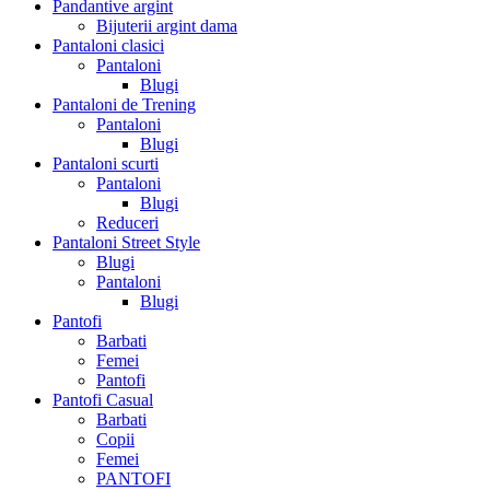
Pandantive argint
Bijuterii argint dama
Pantaloni clasici
Pantaloni
Blugi
Pantaloni de Trening
Pantaloni
Blugi
Pantaloni scurti
Pantaloni
Blugi
Reduceri
Pantaloni Street Style
Blugi
Pantaloni
Blugi
Pantofi
Barbati
Femei
Pantofi
Pantofi Casual
Barbati
Copii
Femei
PANTOFI