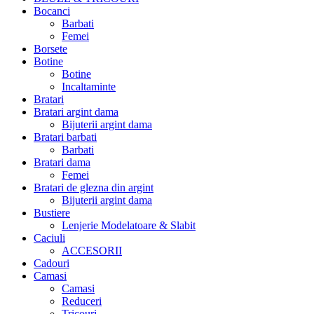
Bocanci
Barbati
Femei
Borsete
Botine
Botine
Incaltaminte
Bratari
Bratari argint dama
Bijuterii argint dama
Bratari barbati
Barbati
Bratari dama
Femei
Bratari de glezna din argint
Bijuterii argint dama
Bustiere
Lenjerie Modelatoare & Slabit
Caciuli
ACCESORII
Cadouri
Camasi
Camasi
Reduceri
Tricouri