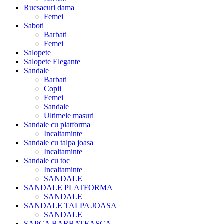
Rucsacuri dama
Femei
Saboti
Barbati
Femei
Salopete
Salopete Elegante
Sandale
Barbati
Copii
Femei
Sandale
Ultimele masuri
Sandale cu platforma
Incaltaminte
Sandale cu talpa joasa
Incaltaminte
Sandale cu toc
Incaltaminte
SANDALE
SANDALE PLATFORMA
SANDALE
SANDALE TALPA JOASA
SANDALE
SAPCA BARBATEASCA