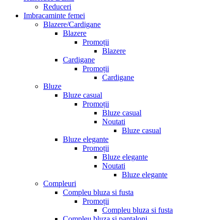
Reduceri
Imbracaminte femei
Blazere/Cardigane
Blazere
Promoții
Blazere
Cardigane
Promoții
Cardigane
Bluze
Bluze casual
Promoții
Bluze casual
Noutati
Bluze casual
Bluze elegante
Promoții
Bluze elegante
Noutati
Bluze elegante
Compleuri
Compleu bluza si fusta
Promoții
Compleu bluza si fusta
Compleu bluza si pantaloni