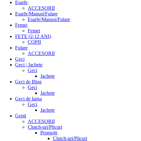
Esarfe
ACCESORII
Esarfe/Manusi/Fulare
Esarfe/Manusi/Fulare
Femei
Femei
FETE (2-12 ANI)
COPII
Fulare
ACCESORII
Geci
Geci | Jachete
Geci
Jachete
Geci de Blug
Geci
Jachete
Geci de Iarna
Geci
Jachete
Genti
ACCESORII
Clutch-uri/Plicuri
Promoții
Clutch-uri/Plicuri