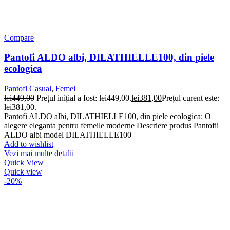
Compare
Pantofi ALDO albi, DILATHIELLE100, din piele
ecologica
Pantofi Casual
,
Femei
lei
449,00
Prețul inițial a fost: lei449,00.
lei
381,00
Prețul curent este:
lei381,00.
Pantofi ALDO albi, DILATHIELLE100, din piele ecologica: O
alegere eleganta pentru femeile moderne Descriere produs Pantofii
ALDO albi model DILATHIELLE100
Add to wishlist
Vezi mai multe detalii
Quick View
Quick view
-20%