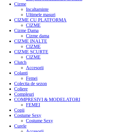
Cizme
Incaltaminte
Ultimele masuri
CIZME CU PLATFORMA
CIZME
Cizme Dama
Cizme dama
CIZME INALTE
CIZME
CIZME SCURTE
CIZME
Clutch
Accesorii
Colanti
Femei
Colectia de sezon
Coliere
Compleuri
COMPRESIVI & MODELATORI
FEMEI
Copii
Costume Sexy
Costume Sexy
Curele
Accesorii