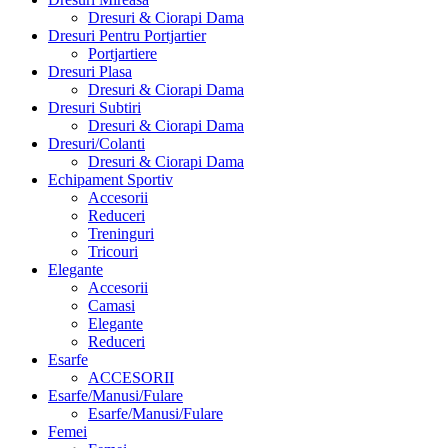
Dresuri & Ciorapi Dama
Dresuri Pentru Portjartier
Portjartiere
Dresuri Plasa
Dresuri & Ciorapi Dama
Dresuri Subtiri
Dresuri & Ciorapi Dama
Dresuri/Colanti
Dresuri & Ciorapi Dama
Echipament Sportiv
Accesorii
Reduceri
Treninguri
Tricouri
Elegante
Accesorii
Camasi
Elegante
Reduceri
Esarfe
ACCESORII
Esarfe/Manusi/Fulare
Esarfe/Manusi/Fulare
Femei