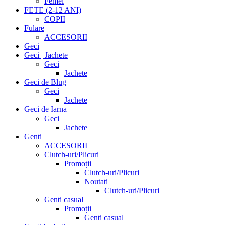
Femei
FETE (2-12 ANI)
COPII
Fulare
ACCESORII
Geci
Geci | Jachete
Geci
Jachete
Geci de Blug
Geci
Jachete
Geci de Iarna
Geci
Jachete
Genti
ACCESORII
Clutch-uri/Plicuri
Promoții
Clutch-uri/Plicuri
Noutati
Clutch-uri/Plicuri
Genti casual
Promoții
Genti casual