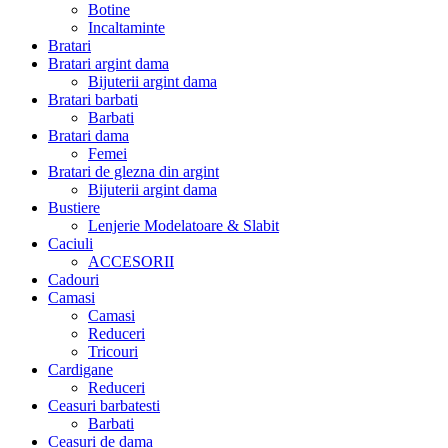
Botine
Incaltaminte
Bratari
Bratari argint dama
Bijuterii argint dama
Bratari barbati
Barbati
Bratari dama
Femei
Bratari de glezna din argint
Bijuterii argint dama
Bustiere
Lenjerie Modelatoare & Slabit
Caciuli
ACCESORII
Cadouri
Camasi
Camasi
Reduceri
Tricouri
Cardigane
Reduceri
Ceasuri barbatesti
Barbati
Ceasuri de dama