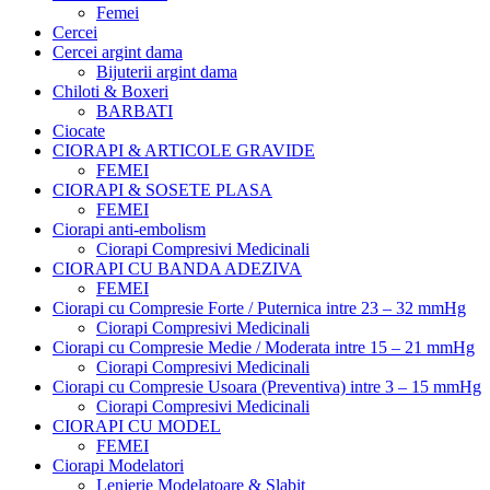
Femei
Cercei
Cercei argint dama
Bijuterii argint dama
Chiloti & Boxeri
BARBATI
Ciocate
CIORAPI & ARTICOLE GRAVIDE
FEMEI
CIORAPI & SOSETE PLASA
FEMEI
Ciorapi anti-embolism
Ciorapi Compresivi Medicinali
CIORAPI CU BANDA ADEZIVA
FEMEI
Ciorapi cu Compresie Forte / Puternica intre 23 – 32 mmHg
Ciorapi Compresivi Medicinali
Ciorapi cu Compresie Medie / Moderata intre 15 – 21 mmHg
Ciorapi Compresivi Medicinali
Ciorapi cu Compresie Usoara (Preventiva) intre 3 – 15 mmHg
Ciorapi Compresivi Medicinali
CIORAPI CU MODEL
FEMEI
Ciorapi Modelatori
Lenjerie Modelatoare & Slabit