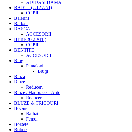
ADIDASI DAMA
BAIETI (2-12 ANI)
COPII
Balerini
Barbati
BASCA
ACCESORII
BEBE (0-2 ANI)
COPII
BENTITE
ACCESORII
Blugi
Pantaloni
Blugi
Bluza
Bluze
Reduceri
Bluze / Hanorace – Auto
Reduceri
BLUZE & TRICOURI
Bocanci
Barbati
Femei
Borsete
Botine