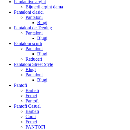
Pandantive argint
Bijuterii argint dama
Pantaloni clasici
Pantaloni
Blugi
Pantaloni de Trening
Pantaloni
Blugi
Pantaloni scurti
Pantaloni
Blugi
Reduceri
Pantaloni Street Style
Blugi
Pantaloni
Blugi
Pantofi
Barbati
Femei
Pantofi
Pantofi Casual
Barbati
Copii
Femei
PANTOFI