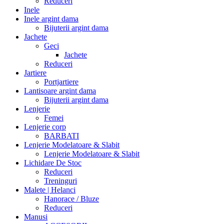
Reduceri
Inele
Inele argint dama
Bijuterii argint dama
Jachete
Geci
Jachete
Reduceri
Jartiere
Portjartiere
Lantisoare argint dama
Bijuterii argint dama
Lenjerie
Femei
Lenjerie corp
BARBATI
Lenjerie Modelatoare & Slabit
Lenjerie Modelatoare & Slabit
Lichidare De Stoc
Reduceri
Treninguri
Malete | Helanci
Hanorace / Bluze
Reduceri
Manusi