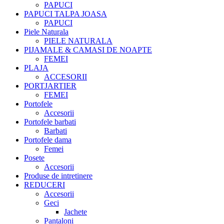
PAPUCI
PAPUCI TALPA JOASA
PAPUCI
Piele Naturala
PIELE NATURALA
PIJAMALE & CAMASI DE NOAPTE
FEMEI
PLAJA
ACCESORII
PORTJARTIER
FEMEI
Portofele
Accesorii
Portofele barbati
Barbati
Portofele dama
Femei
Posete
Accesorii
Produse de intretinere
REDUCERI
Accesorii
Geci
Jachete
Pantaloni