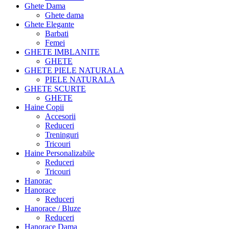
Ghete Dama
Ghete dama
Ghete Elegante
Barbati
Femei
GHETE IMBLANITE
GHETE
GHETE PIELE NATURALA
PIELE NATURALA
GHETE SCURTE
GHETE
Haine Copii
Accesorii
Reduceri
Treninguri
Tricouri
Haine Personalizabile
Reduceri
Tricouri
Hanorac
Hanorace
Reduceri
Hanorace / Bluze
Reduceri
Hanorace Dama