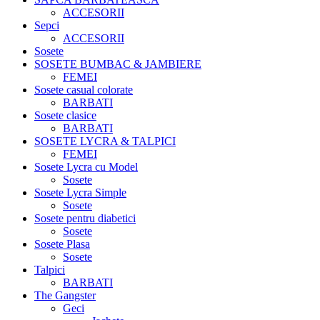
ACCESORII
Sepci
ACCESORII
Sosete
SOSETE BUMBAC & JAMBIERE
FEMEI
Sosete casual colorate
BARBATI
Sosete clasice
BARBATI
SOSETE LYCRA & TALPICI
FEMEI
Sosete Lycra cu Model
Sosete
Sosete Lycra Simple
Sosete
Sosete pentru diabetici
Sosete
Sosete Plasa
Sosete
Talpici
BARBATI
The Gangster
Geci