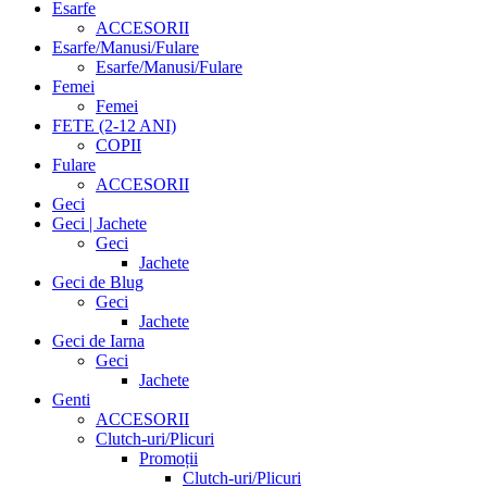
Esarfe
ACCESORII
Esarfe/Manusi/Fulare
Esarfe/Manusi/Fulare
Femei
Femei
FETE (2-12 ANI)
COPII
Fulare
ACCESORII
Geci
Geci | Jachete
Geci
Jachete
Geci de Blug
Geci
Jachete
Geci de Iarna
Geci
Jachete
Genti
ACCESORII
Clutch-uri/Plicuri
Promoții
Clutch-uri/Plicuri