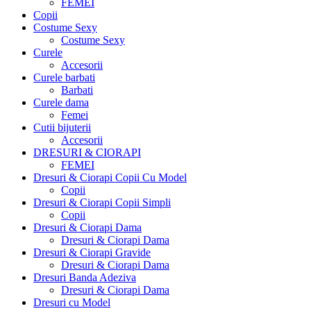
FEMEI
Copii
Costume Sexy
Costume Sexy
Curele
Accesorii
Curele barbati
Barbati
Curele dama
Femei
Cutii bijuterii
Accesorii
DRESURI & CIORAPI
FEMEI
Dresuri & Ciorapi Copii Cu Model
Copii
Dresuri & Ciorapi Copii Simpli
Copii
Dresuri & Ciorapi Dama
Dresuri & Ciorapi Dama
Dresuri & Ciorapi Gravide
Dresuri & Ciorapi Dama
Dresuri Banda Adeziva
Dresuri & Ciorapi Dama
Dresuri cu Model