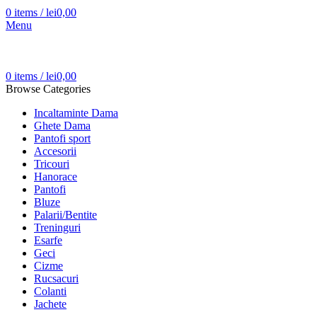
0
items
/
lei
0,00
Menu
0
items
/
lei
0,00
Browse Categories
Incaltaminte Dama
Ghete Dama
Pantofi sport
Accesorii
Tricouri
Hanorace
Pantofi
Bluze
Palarii/Bentite
Treninguri
Esarfe
Geci
Cizme
Rucsacuri
Colanti
Jachete