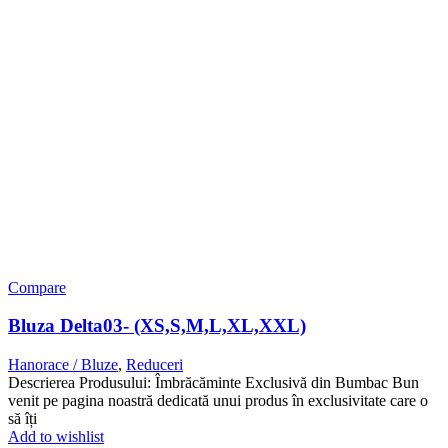
Compare
Bluza Delta03- (XS,S,M,L,XL,XXL)
Hanorace / Bluze
,
Reduceri
Descrierea Produsului: Îmbrăcăminte Exclusivă din Bumbac Bun
venit pe pagina noastră dedicată unui produs în exclusivitate care o
să îți
Add to wishlist