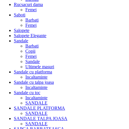
Rucsacuri dama
Femei
Saboti
Barbati
Femei
Salopete
Salopete Elegante
Sandale
Barbati
Copii
Femei
Sandale
Ultimele masuri
Sandale cu platforma
Incaltaminte
Sandale cu talpa joasa
Incaltaminte
Sandale cu toc
Incaltaminte
SANDALE
SANDALE PLATFORMA
SANDALE
SANDALE TALPA JOASA
SANDALE
SAPCA BARBATEASCA