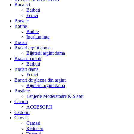
Bocanci
Barbati
Femei
Borsete
Botine
Botine
Incaltaminte
Bratari
Bratari argint dama
Bijuterii argint dama
Bratari barbati
Barbati
Bratari dama
Femei
Bratari de glezna din argint
Bijuterii argint dama
Bustiere
Lenjerie Modelatoare & Slabit
Caciuli
ACCESORII
Cadouri
Camasi
Camasi
Reduceri
Tricouri