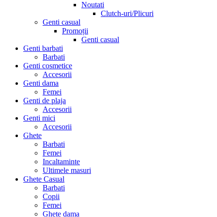
Noutati
Clutch-uri/Plicuri
Genti casual
Promoții
Genti casual
Genti barbati
Barbati
Genti cosmetice
Accesorii
Genti dama
Femei
Genti de plaja
Accesorii
Genti mici
Accesorii
Ghete
Barbati
Femei
Incaltaminte
Ultimele masuri
Ghete Casual
Barbati
Copii
Femei
Ghete dama