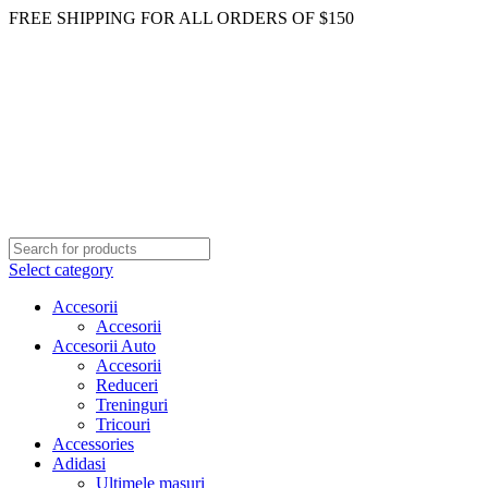
FREE SHIPPING FOR ALL ORDERS OF $150
Select category
Accesorii
Accesorii
Accesorii Auto
Accesorii
Reduceri
Treninguri
Tricouri
Accessories
Adidasi
Ultimele masuri