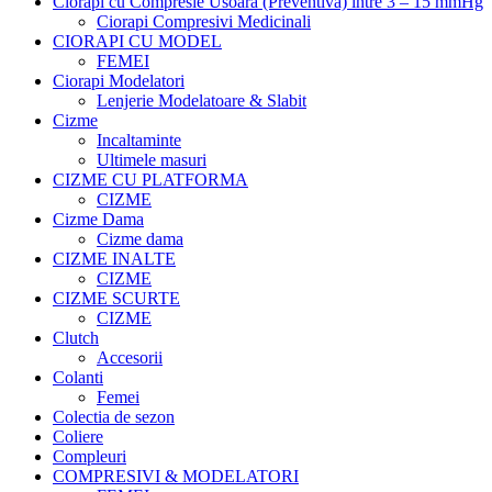
Ciorapi cu Compresie Usoara (Preventiva) intre 3 – 15 mmHg
Ciorapi Compresivi Medicinali
CIORAPI CU MODEL
FEMEI
Ciorapi Modelatori
Lenjerie Modelatoare & Slabit
Cizme
Incaltaminte
Ultimele masuri
CIZME CU PLATFORMA
CIZME
Cizme Dama
Cizme dama
CIZME INALTE
CIZME
CIZME SCURTE
CIZME
Clutch
Accesorii
Colanti
Femei
Colectia de sezon
Coliere
Compleuri
COMPRESIVI & MODELATORI