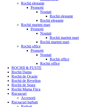
Rochii elegante
Promoții
Noutati
Rochii elegante
Rochii elegante
Rochii marimi mari
Promoții
Noutati
Rochii marimi mari
Rochii marimi mari
Rochii office
Promoții
Noutati
Rochii office
Rochii office
ROCHII & FUSTE
Rochii Dama
Rochii de Ocazie
Rochii de Revelion
Rochii de Seara
Rochii Mama Fiica
Rucsacuri
Accesorii
Rucsacuri barbati
Barbati