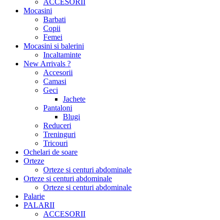
ACCESORII
Mocasini
Barbati
Copii
Femei
Mocasini si balerini
Incaltaminte
New Arrivals ?
Accesorii
Camasi
Geci
Jachete
Pantaloni
Blugi
Reduceri
Treninguri
Tricouri
Ochelari de soare
Orteze
Orteze si centuri abdominale
Orteze si centuri abdominale
Orteze si centuri abdominale
Palarie
PALARII
ACCESORII