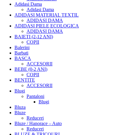
Adidasi Dama
Adidasi Dama
ADIDASI MATERIAL TEXTIL
ADIDASI DAMA
ADIDASI PIELE ECOLOGICA
ADIDASI DAMA
BAIETI (2-12 ANI)
COPII
Balerini
Barbati
BASCA
ACCESORII
BEBE (0-2 ANI)
COPII
BENTITE
ACCESORII
Blugi
Pantaloni
Blugi
Bluza
Bluze
Reduceri
Bluze / Hanorace – Auto
Reduceri
BLUZE & TRICOURI