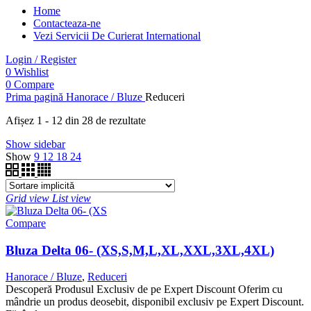
Home
Contacteaza-ne
Vezi Servicii De Curierat International
Login / Register
0
Wishlist
0
Compare
Prima pagină
Hanorace / Bluze
Reduceri
Afișez 1 - 12 din 28 de rezultate
Show sidebar
Show
9
12
18
24
Grid view
List view
Compare
Bluza Delta 06- (XS,S,M,L,XL,XXL,3XL,4XL)
Hanorace / Bluze
,
Reduceri
Descoperă Produsul Exclusiv de pe Expert Discount Oferim cu
mândrie un produs deosebit, disponibil exclusiv pe Expert Discount.