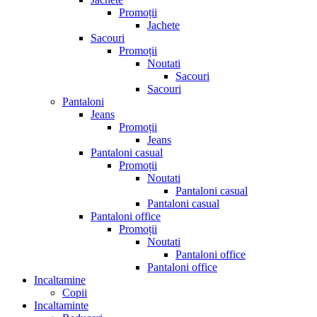
Promoții
Jachete
Sacouri
Promoții
Noutati
Sacouri
Sacouri
Pantaloni
Jeans
Promoții
Jeans
Pantaloni casual
Promoții
Noutati
Pantaloni casual
Pantaloni casual
Pantaloni office
Promoții
Noutati
Pantaloni office
Pantaloni office
Incaltamine
Copii
Incaltaminte