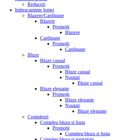
Reduceri
Imbracaminte femei
Blazere/Cardigane
Blazere
Promoții
Blazere
Cardigane
Promoții
Cardigane
Bluze
Bluze casual
Promoții
Bluze casual
Noutati
Bluze casual
Bluze elegante
Promoții
Bluze elegante
Noutati
Bluze elegante
Compleuri
Compleu bluza si fusta
Promoții
Compleu bluza si fusta
Compleu bluza si pantaloni