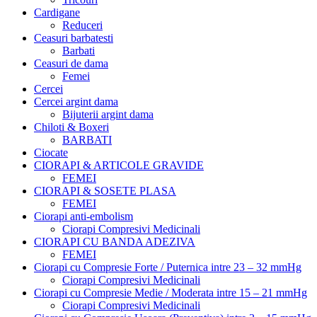
Cardigane
Reduceri
Ceasuri barbatesti
Barbati
Ceasuri de dama
Femei
Cercei
Cercei argint dama
Bijuterii argint dama
Chiloti & Boxeri
BARBATI
Ciocate
CIORAPI & ARTICOLE GRAVIDE
FEMEI
CIORAPI & SOSETE PLASA
FEMEI
Ciorapi anti-embolism
Ciorapi Compresivi Medicinali
CIORAPI CU BANDA ADEZIVA
FEMEI
Ciorapi cu Compresie Forte / Puternica intre 23 – 32 mmHg
Ciorapi Compresivi Medicinali
Ciorapi cu Compresie Medie / Moderata intre 15 – 21 mmHg
Ciorapi Compresivi Medicinali