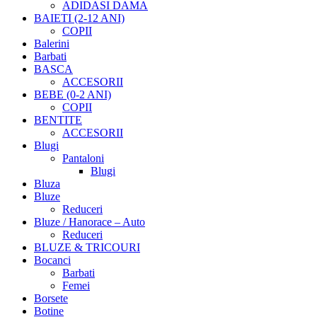
ADIDASI DAMA
BAIETI (2-12 ANI)
COPII
Balerini
Barbati
BASCA
ACCESORII
BEBE (0-2 ANI)
COPII
BENTITE
ACCESORII
Blugi
Pantaloni
Blugi
Bluza
Bluze
Reduceri
Bluze / Hanorace – Auto
Reduceri
BLUZE & TRICOURI
Bocanci
Barbati
Femei
Borsete
Botine