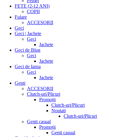
Femei
FETE (2-12 ANI)
COPII
Fulare
ACCESORII
Geci
Geci | Jachete
Geci
Jachete
Geci de Blug
Geci
Jachete
Geci de Iarna
Geci
Jachete
Genti
ACCESORII
Clutch-uri/Plicuri
Promoții
Clutch-uri/Plicuri
Noutati
Clutch-uri/Plicuri
Genti casual
Promoții
Genti casual