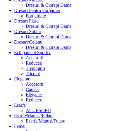
Dresuri & Ciorapi Dama
Dresuri Pentru Portjartier
Portjartiere
Dresuri Plasa
Dresuri & Ciorapi Dama
Dresuri Subtiri
Dresuri & Ciorapi Dama
Dresuri/Colanti
Dresuri & Ciorapi Dama
Echipament Sportiv
Accesorii
Reduceri
Treninguri
Tricouri
Elegante
Accesorii
Camasi
Elegante
Reduceri
Esarfe
ACCESORII
Esarfe/Manusi/Fulare
Esarfe/Manusi/Fulare
Femei