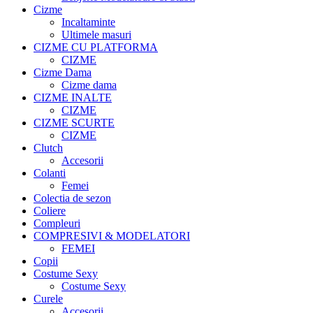
Cizme
Incaltaminte
Ultimele masuri
CIZME CU PLATFORMA
CIZME
Cizme Dama
Cizme dama
CIZME INALTE
CIZME
CIZME SCURTE
CIZME
Clutch
Accesorii
Colanti
Femei
Colectia de sezon
Coliere
Compleuri
COMPRESIVI & MODELATORI
FEMEI
Copii
Costume Sexy
Costume Sexy
Curele
Accesorii