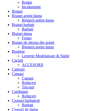
Botine
Incaltaminte
Bratari
Bratari argint dama
Bijuterii argint dama
Bratari barbati
Barbati
Bratari dama
Femei
Bratari de glezna din argint
Bijuterii argint dama
Bustiere
Lenjerie Modelatoare & Slabit
Caciuli
ACCESORII
Cadouri
Camasi
Camasi
Reduceri
Tricouri
Cardigane
Reduceri
Ceasuri barbatesti
Barbati
Ceasuri de dama