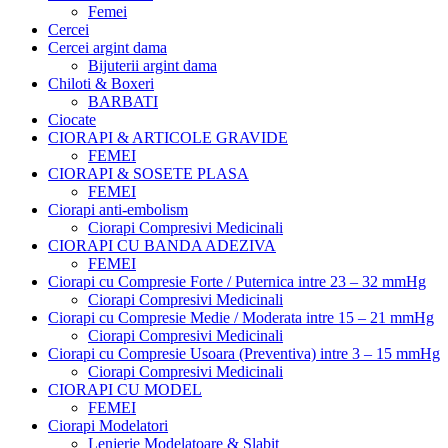
Femei
Cercei
Cercei argint dama
Bijuterii argint dama
Chiloti & Boxeri
BARBATI
Ciocate
CIORAPI & ARTICOLE GRAVIDE
FEMEI
CIORAPI & SOSETE PLASA
FEMEI
Ciorapi anti-embolism
Ciorapi Compresivi Medicinali
CIORAPI CU BANDA ADEZIVA
FEMEI
Ciorapi cu Compresie Forte / Puternica intre 23 – 32 mmHg
Ciorapi Compresivi Medicinali
Ciorapi cu Compresie Medie / Moderata intre 15 – 21 mmHg
Ciorapi Compresivi Medicinali
Ciorapi cu Compresie Usoara (Preventiva) intre 3 – 15 mmHg
Ciorapi Compresivi Medicinali
CIORAPI CU MODEL
FEMEI
Ciorapi Modelatori
Lenjerie Modelatoare & Slabit