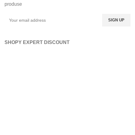
produse
SHOPY EXPERT DISCOUNT
ABONATI-VA LA NEWSLETTER-UL NOSTRU
DORITI SA FITI LA
CURENT CU ULTIMELE
OFERTE, LA O GAMA
LARGA DE PRODUSE?
ABONATI-VA LA