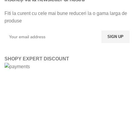
Fiti la curent cu cele mai bune reduceri la o gama larga de
produse
SHOPY EXPERT DISCOUNT
ABONATI-VA LA NEWSLETTER-UL NOSTRU
DORITI SA FITI LA
CURENT CU ULTIMELE
OFERTE, LA O GAMA
LARGA DE PRODUSE?
ABONATI-VA LA
NEWSLETTER-UL