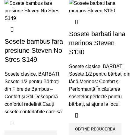
Sosete barbati lana
Sosete bambus fara
merinos Steven
presiune Steven No
S130
Stres S149
Sosete clasice
,
BARBATI
Sosete clasice
,
BARBATI
Sosete 1/2 pentru bărbați din
Sosete 1/2 pentru Bărbați
lână Merinos: Confort și
din Fibre de Bambus –
Performanță În căutarea
Confort și Stil Descoperă
sosetelor perfecte pentru
confortul redefinit Cauți
bărbați, ai ajuns la locul
sosete confortabile care să
OBTINE REDUCEREA