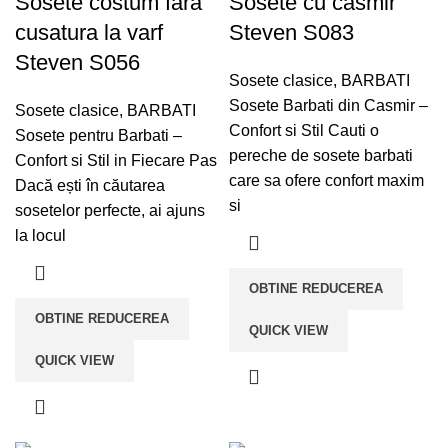
Sosete costum fara
Sosete cu casmir
cusatura la varf
Steven S083
Steven S056
Sosete clasice
,
BARBATI
Sosete Barbati din Casmir –
Sosete clasice
,
BARBATI
Confort si Stil Cauti o
Sosete pentru Barbati –
pereche de sosete barbati
Confort si Stil in Fiecare Pas
care sa ofere confort maxim
Dacă ești în căutarea
si
sosetelor perfecte, ai ajuns
la locul
OBTINE REDUCEREA
OBTINE REDUCEREA
QUICK VIEW
QUICK VIEW