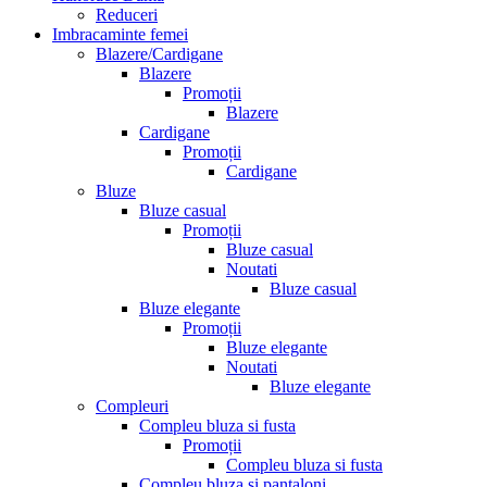
Reduceri
Imbracaminte femei
Blazere/Cardigane
Blazere
Promoții
Blazere
Cardigane
Promoții
Cardigane
Bluze
Bluze casual
Promoții
Bluze casual
Noutati
Bluze casual
Bluze elegante
Promoții
Bluze elegante
Noutati
Bluze elegante
Compleuri
Compleu bluza si fusta
Promoții
Compleu bluza si fusta
Compleu bluza si pantaloni