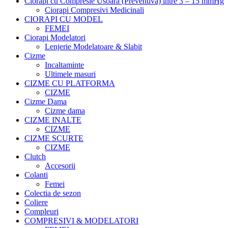
Ciorapi cu Compresie Usoara (Preventiva) intre 3 – 15 mmHg
Ciorapi Compresivi Medicinali
CIORAPI CU MODEL
FEMEI
Ciorapi Modelatori
Lenjerie Modelatoare & Slabit
Cizme
Incaltaminte
Ultimele masuri
CIZME CU PLATFORMA
CIZME
Cizme Dama
Cizme dama
CIZME INALTE
CIZME
CIZME SCURTE
CIZME
Clutch
Accesorii
Colanti
Femei
Colectia de sezon
Coliere
Compleuri
COMPRESIVI & MODELATORI