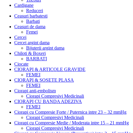
Cardigane
Reduceri
Ceasuri barbatesti
Barbati
Ceasuri de dama
Femei
Cercei
Cercei argint dama
Bijuterii argint dama
Chiloti & Boxeri
BARBATI
Ciocate
CIORAPI & ARTICOLE GRAVIDE
FEMEI
CIORAPI & SOSETE PLASA
FEMEI
Ciorapi anti-embolism
Ciorapi Compresivi Medicinali
CIORAPI CU BANDA ADEZIVA
FEMEI
Ciorapi cu Compresie Forte / Puternica intre 23 – 32 mmHg
Ciorapi Compresivi Medicinali
Ciorapi cu Compresie Medie / Moderata intre 15 – 21 mmHg
Ciorapi Compresivi Medicinali