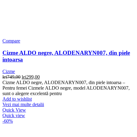
Compare
Cizme ALDO negre, ALODENARYN007, din piele
intoarsa
Cizme
Prețul
Prețul
lei
749,00
lei
299,00
inițial
curent
Cizme ALDO negre, ALODENARYN007, din piele intoarsa –
a
este:
Pentru femei Cizmele ALDO negre, model ALODENARYN007,
fost:
lei299,00.
sunt o alegere excelentă pentru
lei749,00.
Add to wishlist
Vezi mai multe detalii
Quick View
Quick view
-60%