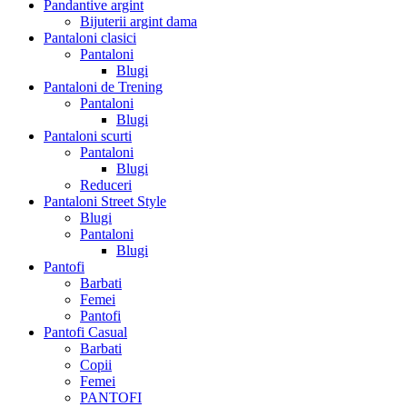
Pandantive argint
Bijuterii argint dama
Pantaloni clasici
Pantaloni
Blugi
Pantaloni de Trening
Pantaloni
Blugi
Pantaloni scurti
Pantaloni
Blugi
Reduceri
Pantaloni Street Style
Blugi
Pantaloni
Blugi
Pantofi
Barbati
Femei
Pantofi
Pantofi Casual
Barbati
Copii
Femei
PANTOFI