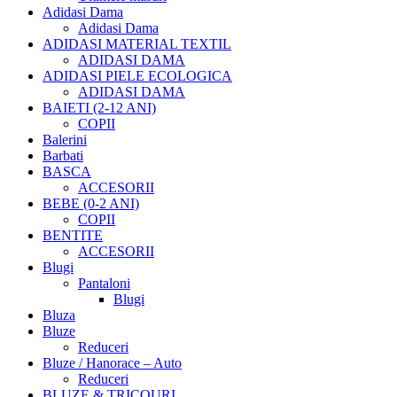
Adidasi Dama
Adidasi Dama
ADIDASI MATERIAL TEXTIL
ADIDASI DAMA
ADIDASI PIELE ECOLOGICA
ADIDASI DAMA
BAIETI (2-12 ANI)
COPII
Balerini
Barbati
BASCA
ACCESORII
BEBE (0-2 ANI)
COPII
BENTITE
ACCESORII
Blugi
Pantaloni
Blugi
Bluza
Bluze
Reduceri
Bluze / Hanorace – Auto
Reduceri
BLUZE & TRICOURI