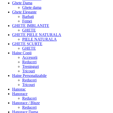
Ghete Dama
Ghete dama
Ghete Elegante
Barbati
Femei
GHETE IMBLANITE
GHETE
GHETE PIELE NATURALA
PIELE NATURALA
GHETE SCURTE
GHETE
Haine Copii
Accesorii
Reduceri
Treninguri
Tricouri
Haine Personalizabile
Reduceri
Tricouri
Hanorac
Hanorace
Reduceri
Hanorace / Bluze
Reduceri
Hanorace Dama