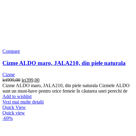
Compare
Cizme ALDO maro, JALA210, din piele naturala
Cizme
Prețul
Prețul
lei
999,00
lei
399,00
inițial
curent
Cizme ALDO maro, JALA210, din piele naturala Cizmele ALDO
a
este:
sunt un must-have pentru orice femeie în căutarea unei perechi de
fost:
lei399,00.
Add to wishlist
lei999,00.
Vezi mai multe detalii
Quick View
Quick view
-69%