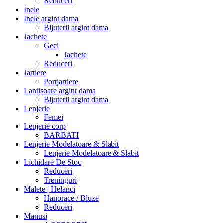
Reduceri
Inele
Inele argint dama
Bijuterii argint dama
Jachete
Geci
Jachete
Reduceri
Jartiere
Portjartiere
Lantisoare argint dama
Bijuterii argint dama
Lenjerie
Femei
Lenjerie corp
BARBATI
Lenjerie Modelatoare & Slabit
Lenjerie Modelatoare & Slabit
Lichidare De Stoc
Reduceri
Treninguri
Malete | Helanci
Hanorace / Bluze
Reduceri
Manusi