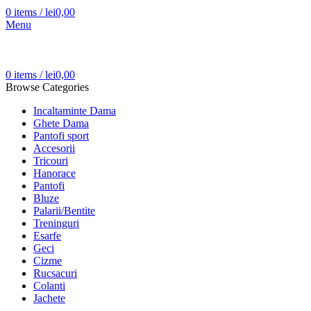
0
items
/
lei
0,00
Menu
0
items
/
lei
0,00
Browse Categories
Incaltaminte Dama
Ghete Dama
Pantofi sport
Accesorii
Tricouri
Hanorace
Pantofi
Bluze
Palarii/Bentite
Treninguri
Esarfe
Geci
Cizme
Rucsacuri
Colanti
Jachete