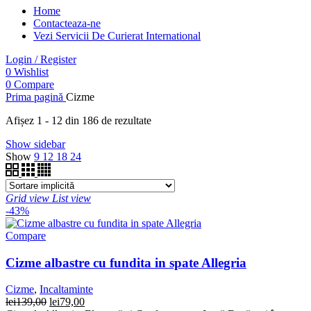
Home
Contacteaza-ne
Vezi Servicii De Curierat International
Login / Register
0
Wishlist
0
Compare
Prima pagină
Cizme
Afișez 1 - 12 din 186 de rezultate
Show sidebar
Show
9
12
18
24
Grid view
List view
-43%
Compare
Cizme albastre cu fundita in spate Allegria
Cizme
,
Incaltaminte
Prețul
Prețul
lei
139,00
lei
79,00