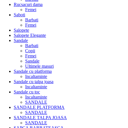
Rucsacuri dama
Femei
Saboti
Barbati
Femei
Salopete
Salopete Elegante
Sandale
Barbati
Copii
Femei
Sandale
Ultimele masuri
Sandale cu platforma
Incaltaminte
Sandale cu talpa joasa
Incaltaminte
Sandale cu toc
Incaltaminte
SANDALE
SANDALE PLATFORMA
SANDALE
SANDALE TALPA JOASA
SANDALE
SAPCA BARBATEASCA