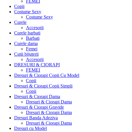
FEMEI
Copii
Costume Sexy
Costume Sexy
Curele
Accesorii
Curele barbati
Barbati
Curele dama
Femei
Cutii bijuterii
Accesorii
DRESURI & CIORAPI
FEMEI
Dresuri & Ciorapi Copii Cu Model
Copii
Dresuri & Ciorapi Copii Simpli
Copii
Dresuri & Ciorapi Dama
Dresuri & Ciorapi Dama
Dresuri & Ciorapi Gravide
Dresuri & Ciorapi Dama
Dresuri Banda Adeziva
Dresuri & Ciorapi Dama
Dresuri cu Model