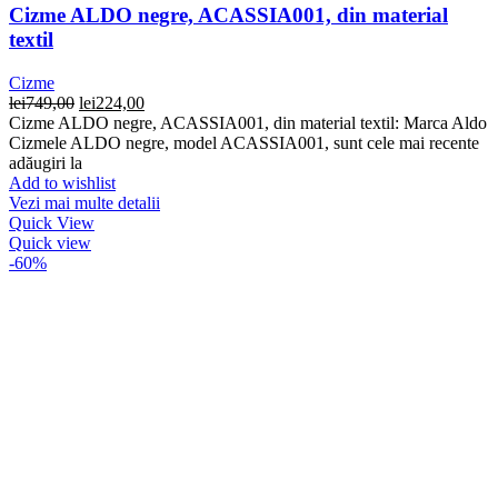
Cizme ALDO negre, ACASSIA001, din material
textil
Cizme
Prețul
Prețul
lei
749,00
lei
224,00
inițial
curent
Cizme ALDO negre, ACASSIA001, din material textil: Marca Aldo
a
este:
Cizmele ALDO negre, model ACASSIA001, sunt cele mai recente
fost:
lei224,00.
adăugiri la
lei749,00.
Add to wishlist
Vezi mai multe detalii
Quick View
Quick view
-60%