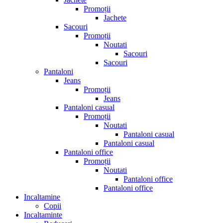
Promoții
Jachete
Sacouri
Promoții
Noutati
Sacouri
Sacouri
Pantaloni
Jeans
Promoții
Jeans
Pantaloni casual
Promoții
Noutati
Pantaloni casual
Pantaloni casual
Pantaloni office
Promoții
Noutati
Pantaloni office
Pantaloni office
Incaltamine
Copii
Incaltaminte