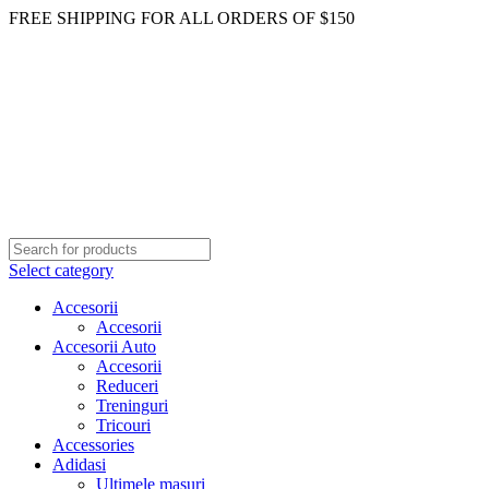
FREE SHIPPING FOR ALL ORDERS OF $150
Select category
Accesorii
Accesorii
Accesorii Auto
Accesorii
Reduceri
Treninguri
Tricouri
Accessories
Adidasi
Ultimele masuri