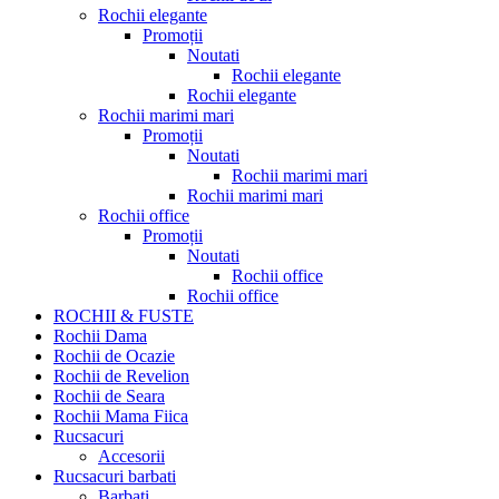
Rochii elegante
Promoții
Noutati
Rochii elegante
Rochii elegante
Rochii marimi mari
Promoții
Noutati
Rochii marimi mari
Rochii marimi mari
Rochii office
Promoții
Noutati
Rochii office
Rochii office
ROCHII & FUSTE
Rochii Dama
Rochii de Ocazie
Rochii de Revelion
Rochii de Seara
Rochii Mama Fiica
Rucsacuri
Accesorii
Rucsacuri barbati
Barbati