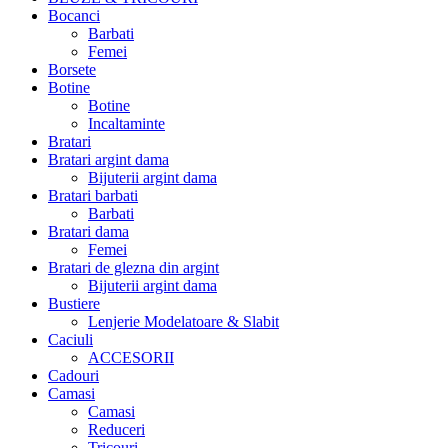
Bocanci
Barbati
Femei
Borsete
Botine
Botine
Incaltaminte
Bratari
Bratari argint dama
Bijuterii argint dama
Bratari barbati
Barbati
Bratari dama
Femei
Bratari de glezna din argint
Bijuterii argint dama
Bustiere
Lenjerie Modelatoare & Slabit
Caciuli
ACCESORII
Cadouri
Camasi
Camasi
Reduceri
Tricouri