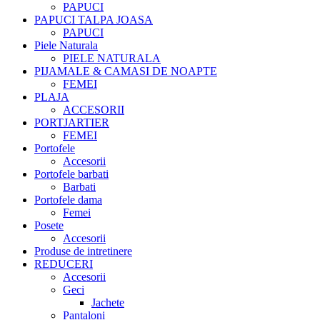
PAPUCI
PAPUCI TALPA JOASA
PAPUCI
Piele Naturala
PIELE NATURALA
PIJAMALE & CAMASI DE NOAPTE
FEMEI
PLAJA
ACCESORII
PORTJARTIER
FEMEI
Portofele
Accesorii
Portofele barbati
Barbati
Portofele dama
Femei
Posete
Accesorii
Produse de intretinere
REDUCERI
Accesorii
Geci
Jachete
Pantaloni