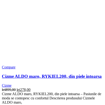
Compare
Cizme ALDO maro, RYKIEL200, din piele intoarsa
Cizme
Prețul
Prețul
lei
899,00
lei
278,00
inițial
curent
Cizme ALDO maro, RYKIEL200, din piele intoarsa – Pasiunile de
a
este:
moda se contopesc cu confortul Descrierea produsului Cizmele
fost:
lei278,00.
ALDO maro,