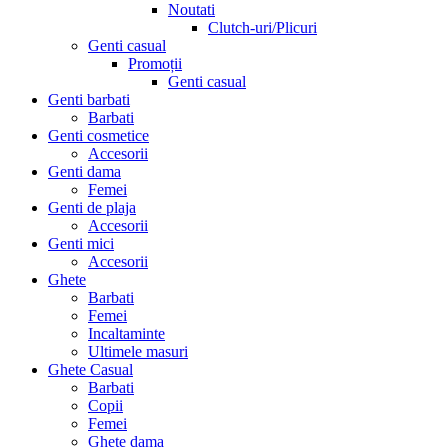
Noutati
Clutch-uri/Plicuri
Genti casual
Promoții
Genti casual
Genti barbati
Barbati
Genti cosmetice
Accesorii
Genti dama
Femei
Genti de plaja
Accesorii
Genti mici
Accesorii
Ghete
Barbati
Femei
Incaltaminte
Ultimele masuri
Ghete Casual
Barbati
Copii
Femei
Ghete dama