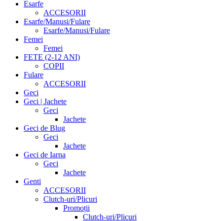
Esarfe
ACCESORII
Esarfe/Manusi/Fulare
Esarfe/Manusi/Fulare
Femei
Femei
FETE (2-12 ANI)
COPII
Fulare
ACCESORII
Geci
Geci | Jachete
Geci
Jachete
Geci de Blug
Geci
Jachete
Geci de Iarna
Geci
Jachete
Genti
ACCESORII
Clutch-uri/Plicuri
Promoții
Clutch-uri/Plicuri