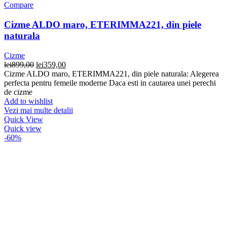
Compare
Cizme ALDO maro, ETERIMMA221, din piele
naturala
Cizme
Prețul
Prețul
lei
899,00
lei
359,00
inițial
curent
Cizme ALDO maro, ETERIMMA221, din piele naturala: Alegerea
a
este:
perfecta pentru femeile moderne Daca esti in cautarea unei perechi
fost:
lei359,00.
de cizme
lei899,00.
Add to wishlist
Vezi mai multe detalii
Quick View
Quick view
-60%