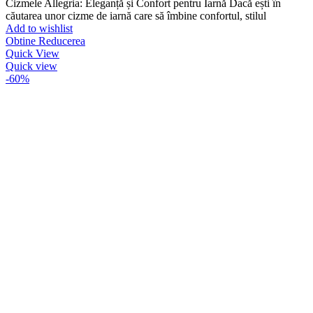
inițial
curent
Cizmele Allegria: Eleganță și Confort pentru Iarnă Dacă ești în
a
este:
căutarea unor cizme de iarnă care să îmbine confortul, stilul
fost:
lei79,00.
Add to wishlist
lei139,00.
Obtine Reducerea
Quick View
Quick view
-60%