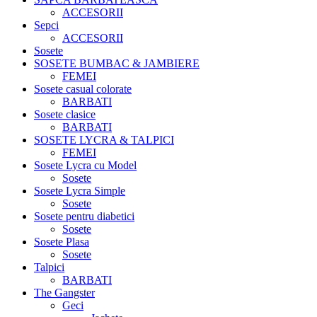
ACCESORII
Sepci
ACCESORII
Sosete
SOSETE BUMBAC & JAMBIERE
FEMEI
Sosete casual colorate
BARBATI
Sosete clasice
BARBATI
SOSETE LYCRA & TALPICI
FEMEI
Sosete Lycra cu Model
Sosete
Sosete Lycra Simple
Sosete
Sosete pentru diabetici
Sosete
Sosete Plasa
Sosete
Talpici
BARBATI
The Gangster
Geci