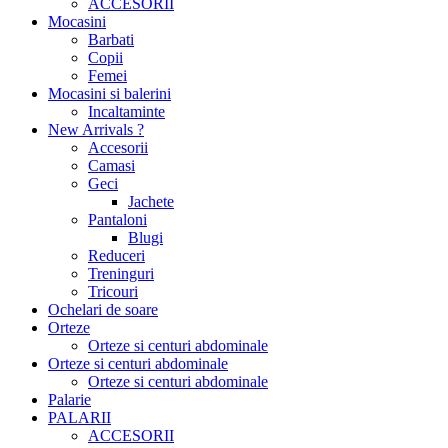
ACCESORII
Mocasini
Barbati
Copii
Femei
Mocasini si balerini
Incaltaminte
New Arrivals ?
Accesorii
Camasi
Geci
Jachete
Pantaloni
Blugi
Reduceri
Treninguri
Tricouri
Ochelari de soare
Orteze
Orteze si centuri abdominale
Orteze si centuri abdominale
Orteze si centuri abdominale
Palarie
PALARII
ACCESORII