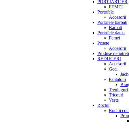
PORTJARTIER
FEMEI
Portofele
Accesorii
Portofele barbati
Barbati
Portofele dama
Femei
Posete
Accesorii
Produse de intret
REDUCERI
Accesorii
Geci
Jach
Pantaloni
Blug
Treninguri
Tricouri
Veste
Rochii
Rochii cock
Prom