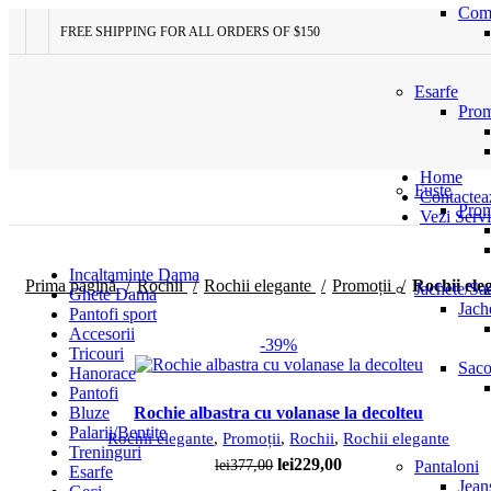
Comp
FREE SHIPPING FOR ALL ORDERS OF $150
Esarfe
Prom
Home
Fuste
Contactea
Browse Categories
Prom
Vezi Servi
Incaltaminte Dama
Prima pagină
Rochii
Rochii elegante
Promoții
Rochii ele
Jachete/Sa
Ghete Dama
Jach
Pantofi sport
Accesorii
-39%
Tricouri
Saco
Hanorace
Pantofi
Com
Bluze
Rochie albastra cu volanase la decolteu
Palarii/Bentite
Rochii elegante
,
Promoții
,
Rochii
,
Rochii elegante
Treninguri
Prețul
Prețul
lei
229,00
lei
377,00
Pantaloni
Esarfe
inițial
curent
Jean