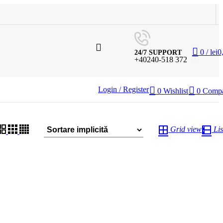
0
/
lei
0
24/7 SUPPORT
+40240-518 372
Login / Register
0
Wishlist
0
Comp
Grid view
Lis