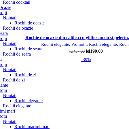
Rochii cocktail
Ocazie
oții
Noutati
Rochii de ocazie
Rochii de ocazie
seara
pare
Rochie de ocazie din catifea cu glitter auriu si pelerin
oții
Noutati
Rochii elegante
,
Promoții
,
Rochii elegante
,
Roch
Rochii de seara
Prețul
Prețul
lei
199,00
lei
437,00
Rochii de seara
inițial
curent
i
-39%
a
este:
oții
fost:
lei199,00.
Noutati
lei437,00.
Rochii de zi
Rochii de zi
gante
oții
Noutati
Rochii elegante
Rochii elegante
imi mari
oții
Noutati
Rochii marimi mari