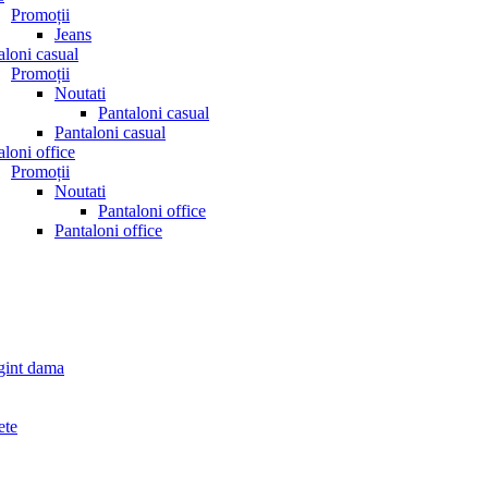
Promoții
Jeans
aloni casual
Promoții
Noutati
Pantaloni casual
Pantaloni casual
aloni office
Promoții
Noutati
Pantaloni office
Pantaloni office
rgint dama
ete