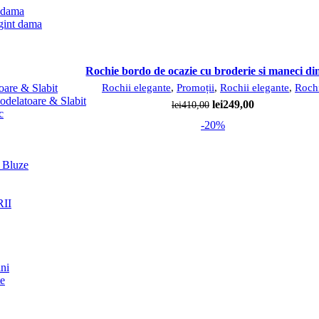
t dama
rgint dama
Rochie bordo de ocazie cu broderie si maneci din
Rochii elegante
,
Promoții
,
Rochii elegante
,
Roch
oare & Slabit
odelatoare & Slabit
Prețul
Prețul
lei
249,00
lei
410,00
c
inițial
curent
-20%
a
este:
fost:
lei249,00.
lei410,00.
 Bluze
II
ini
te