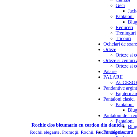
Geci
Jach
Pantaloni
Blug
Reduceri
Treninguri
Tricouri
Ochelari de soare
Orteze
Orteze si 
Orteze si centuri
Orteze si 
Palarie
PALARII
ACCESOR
Pandantive argint
Bijuterii a
Pantaloni clasici
Pantaloni
Blug
Pantaloni de Tre
Pantaloni
Com
Rochie clos bleumarin cu cordon din dantela
Blug
Pantaloni scurti
Rochii elegante
,
Promoții
,
Rochii
,
Rochii elegante