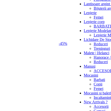
Lantisoare argin
Bijuterii a
Lenjerie
Femei
Lenjerie corp
BARBATI
Lenjerie Modelat
Lenjerie M
Lichidare De Sto
-45%
Reduceri
Treninguri
Malete | Helanci
Hanorace /
Reduceri
Manusi
ACCESOR
Mocasini
Barbati
Copii
Femei
Mocasini si baler
Incaltamin
New Arrivals ?
Accesorii
Camasi