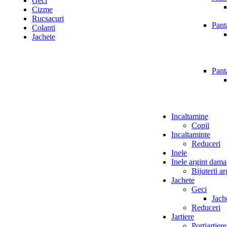
Geci
a
este:
Cizme
fost:
lei229,00.
Rucsacuri
Pant
Colanti
lei377,00.
Jachete
Pant
Incaltamine
Copii
Incaltaminte
Reduceri
Inele
Inele argint dama
Bijuterii a
Jachete
Geci
Jach
Reduceri
Jartiere
Portjartiere