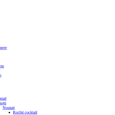
inere
ete
i
tail
oții
Noutati
Rochii cocktail