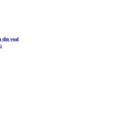
Compare
a din voal
ii