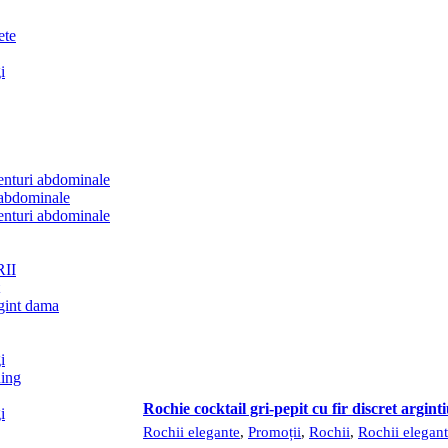
ete
i
centuri abdominale
 abdominale
centuri abdominale
II
rgint dama
i
ning
pare
Rochie cocktail gri-pepit cu fir discret argint
i
Rochii elegante
,
Promoții
,
Rochii
,
Rochii elegan