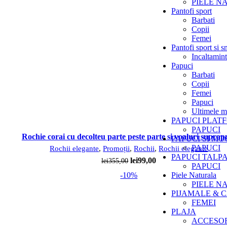
PIELE N
Pantofi sport
Barbati
Copii
Femei
Pantofi sport si s
Incaltamin
Papuci
Barbati
Copii
Femei
Papuci
Ultimele m
PAPUCI PLAT
PAPUCI
Com
Rochie corai cu decolteu parte peste parte si voaluri suprap
PAPUCI SI MO
PAPUCI
Rochii elegante
,
Promoții
,
Rochii
,
Rochii elegante
PAPUCI TALP
Prețul
Prețul
lei
99,00
lei
355,00
PAPUCI
inițial
curent
Piele Naturala
-10%
a
este:
PIELE N
fost:
lei99,00.
PIJAMALE & 
lei355,00.
FEMEI
PLAJA
ACCESOR