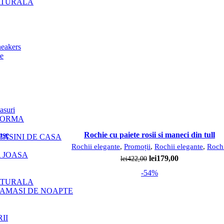
ATURALA
neakers
te
asuri
FORMA
pare
use
Rochie cu paiete rosii si maneci din tull
CASINI DE CASA
Rochii elegante
,
Promoții
,
Rochii elegante
,
Roch
A JOASA
Prețul
Prețul
lei
179,00
lei
422,00
inițial
curent
-54%
a
este:
ATURALA
fost:
lei179,00.
CAMASI DE NOAPTE
lei422,00.
II