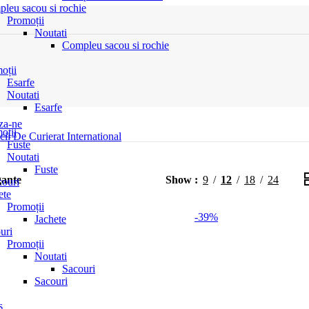
leu sacou si rochie
Promoții
Noutati
Compleu sacou si rochie
oții
Esarfe
Noutati
Esarfe
za-ne
oții
cii De Curierat International
Fuste
Noutati
Fuste
gante
Show
9
12
18
24
couri
ete
Promoții
-39%
Jachete
uri
Promoții
Noutati
pare
Sacouri
Sacouri
s