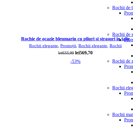
Rochii de 
Prom
Rochii de 
Com
Rochie de ocazie bleumarin cu pliuri si strasuri in talie
Prom
Rochii elegante
,
Promoții
,
Rochii elegante
,
Rochii
Prețul
Prețul
lei
569,70
lei
633,00
inițial
curent
Rochii de z
-53%
a
este:
Prom
fost:
lei569,70.
lei633,00.
Rochii ele
Prom
Rochii mar
Prom