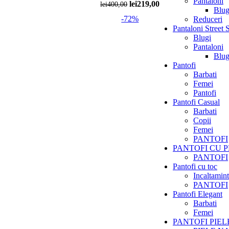
Pantaloni
Prețul
Prețul
lei
219,00
lei
400,00
Blug
inițial
curent
-72%
Reduceri
a
este:
Pantaloni Street 
fost:
lei219,00.
Blugi
lei400,00.
Pantaloni
Blug
Pantofi
Barbati
Femei
Pantofi
Pantofi Casual
Barbati
Copii
Femei
PANTOFI
PANTOFI CU 
PANTOFI
Pantofi cu toc
Incaltamin
PANTOFI
Pantofi Elegant
Barbati
Femei
PANTOFI PIE