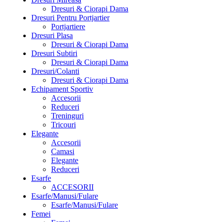
Dresuri & Ciorapi Dama
Dresuri Pentru Portjartier
Portjartiere
Dresuri Plasa
Dresuri & Ciorapi Dama
Dresuri Subtiri
Dresuri & Ciorapi Dama
Dresuri/Colanti
Dresuri & Ciorapi Dama
Echipament Sportiv
Accesorii
Reduceri
Treninguri
Tricouri
Elegante
Accesorii
Camasi
Elegante
Reduceri
Esarfe
ACCESORII
Esarfe/Manusi/Fulare
Esarfe/Manusi/Fulare
Femei