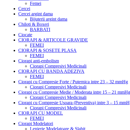
Femei
Cercei
Cercei argint dama
Bijuterii argint dama
Chiloti & Boxeri
BARBATI
Ciocate
CIORAPI & ARTICOLE GRAVIDE
FEMEI
CIORAPI & SOSETE PLASA
FEMEI
Ciorapi anti-embolism
Ciorapi Compresivi Medicinali
CIORAPI CU BANDA ADEZIVA
FEMEI
Ciorapi cu Compresie Forte / Puternica intre 23 – 32 mmHg
Ciorapi Compresivi Medicinali
Ciorapi cu Compresie Medie / Moderata intre 15 – 21 mmH
Ciorapi Compresivi Medicinali
Ciorapi cu Compresie Usoara (Preventiva) intre 3 – 15 mm
Ciorapi Compresivi Medicinali
CIORAPI CU MODEL
FEMEI
Ciorapi Modelatori
Lenjerie Modelatoare & Slabit