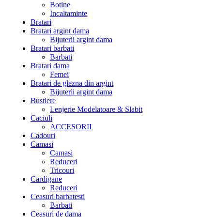
Botine
Incaltaminte
Bratari
Bratari argint dama
Bijuterii argint dama
Bratari barbati
Barbati
Bratari dama
Femei
Bratari de glezna din argint
Bijuterii argint dama
Bustiere
Lenjerie Modelatoare & Slabit
Caciuli
ACCESORII
Cadouri
Camasi
Camasi
Reduceri
Tricouri
Cardigane
Reduceri
Ceasuri barbatesti
Barbati
Ceasuri de dama