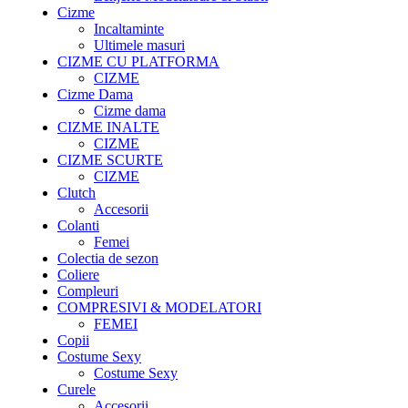
Cizme
Incaltaminte
Ultimele masuri
CIZME CU PLATFORMA
CIZME
Cizme Dama
Cizme dama
CIZME INALTE
CIZME
CIZME SCURTE
CIZME
Clutch
Accesorii
Colanti
Femei
Colectia de sezon
Coliere
Compleuri
COMPRESIVI & MODELATORI
FEMEI
Copii
Costume Sexy
Costume Sexy
Curele
Accesorii