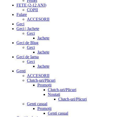
Femei
FETE (2-12 ANI)
COPII
Fulare
ACCESORII
Geci
Geci | Jachete
Geci
Jachete
Geci de Blug
Geci
Jachete
Geci de Iarna
Geci
Jachete
Genti
ACCESORII
Clutch-uri/Plicuri
Promoții
Clutch-uri/Plicuri
Noutati
Clutch-uri/Plicuri
Genti casual
Promoții
Genti casual