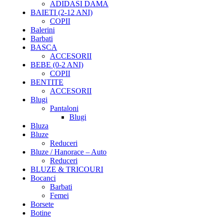
ADIDASI DAMA
BAIETI (2-12 ANI)
COPII
Balerini
Barbati
BASCA
ACCESORII
BEBE (0-2 ANI)
COPII
BENTITE
ACCESORII
Blugi
Pantaloni
Blugi
Bluza
Bluze
Reduceri
Bluze / Hanorace – Auto
Reduceri
BLUZE & TRICOURI
Bocanci
Barbati
Femei
Borsete
Botine