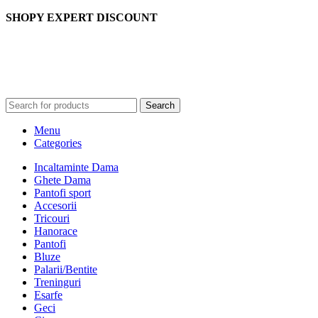
SHOPY EXPERT DISCOUNT
Search
Menu
Categories
Incaltaminte Dama
Ghete Dama
Pantofi sport
Accesorii
Tricouri
Hanorace
Pantofi
Bluze
Palarii/Bentite
Treninguri
Esarfe
Geci