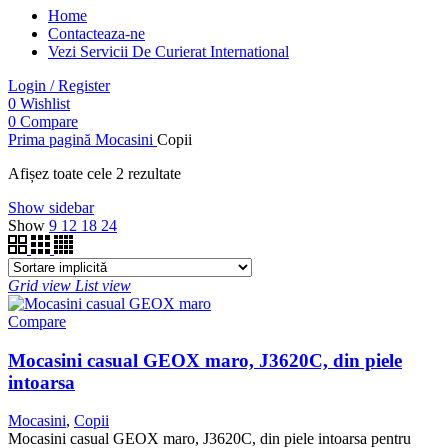
Home
Contacteaza-ne
Vezi Servicii De Curierat International
Login / Register
0
Wishlist
0
Compare
Prima pagină
Mocasini
Copii
Afișez toate cele 2 rezultate
Show sidebar
Show
9
12
18
24
Grid view
List view
Compare
Mocasini casual GEOX maro, J3620C, din piele
intoarsa
Mocasini
,
Copii
Mocasini casual GEOX maro, J3620C, din piele intoarsa pentru