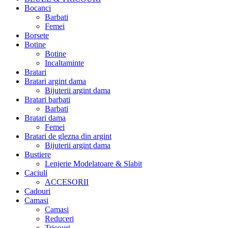
Bocanci
Barbati
Femei
Borsete
Botine
Botine
Incaltaminte
Bratari
Bratari argint dama
Bijuterii argint dama
Bratari barbati
Barbati
Bratari dama
Femei
Bratari de glezna din argint
Bijuterii argint dama
Bustiere
Lenjerie Modelatoare & Slabit
Caciuli
ACCESORII
Cadouri
Camasi
Camasi
Reduceri
Tricouri