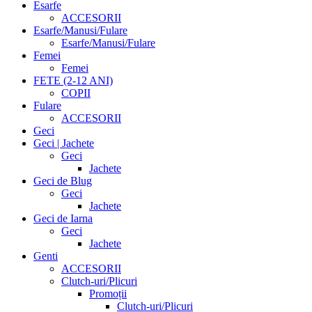
Esarfe
ACCESORII
Esarfe/Manusi/Fulare
Esarfe/Manusi/Fulare
Femei
Femei
FETE (2-12 ANI)
COPII
Fulare
ACCESORII
Geci
Geci | Jachete
Geci
Jachete
Geci de Blug
Geci
Jachete
Geci de Iarna
Geci
Jachete
Genti
ACCESORII
Clutch-uri/Plicuri
Promoții
Clutch-uri/Plicuri