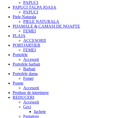
PAPUCI
PAPUCI TALPA JOASA
PAPUCI
Piele Naturala
PIELE NATURALA
PIJAMALE & CAMASI DE NOAPTE
FEMEI
PLAJA
ACCESORII
PORTJARTIER
FEMEI
Portofele
Accesorii
Portofele barbati
Barbati
Portofele dama
Femei
Posete
Accesorii
Produse de intretinere
REDUCERI
Accesorii
Geci
Jachete
Pantaloni