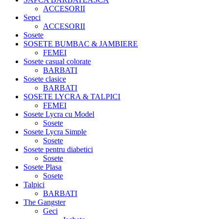
ACCESORII
Sepci
ACCESORII
Sosete
SOSETE BUMBAC & JAMBIERE
FEMEI
Sosete casual colorate
BARBATI
Sosete clasice
BARBATI
SOSETE LYCRA & TALPICI
FEMEI
Sosete Lycra cu Model
Sosete
Sosete Lycra Simple
Sosete
Sosete pentru diabetici
Sosete
Sosete Plasa
Sosete
Talpici
BARBATI
The Gangster
Geci