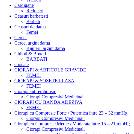
Cardigane
Reduceri
Ceasuri barbatesti
Barbati
Ceasuri de dama
Femei
Cercei
Cercei argint dama
Bijuterii argint dama
Chiloti & Boxeri
BARBATI
Ciocate
CIORAPI & ARTICOLE GRAVIDE
FEMEI
CIORAPI & SOSETE PLASA
FEMEI
Ciorapi anti-embolism
Ciorapi Compresivi Medicinali
CIORAPI CU BANDA ADEZIVA
FEMEI
Ciorapi cu Compresie Forte / Puternica intre 23 – 32 mmHg
Ciorapi Compresivi Medicinali
Ciorapi cu Compresie Medie / Moderata intre 15 – 21 mmHg
Ciorapi Compresivi Medicinali