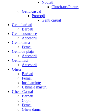
Noutati
Clutch-uri/Plicuri
Genti casual
Promoții
Genti casual
Genti barbati
Barbati
Genti cosmetice
Accesorii
Genti dama
Femei
Genti de plaja
Accesorii
Genti mici
Accesorii
Ghete
Barbati
Femei
Incaltaminte
Ultimele masuri
Ghete Casual
Barbati
Copii
Femei
Ghete dama