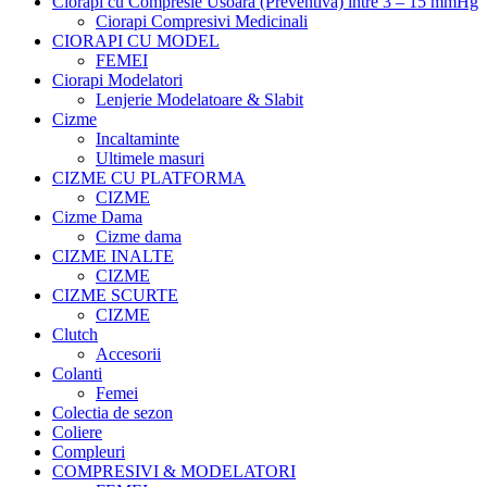
Ciorapi cu Compresie Usoara (Preventiva) intre 3 – 15 mmHg
Ciorapi Compresivi Medicinali
CIORAPI CU MODEL
FEMEI
Ciorapi Modelatori
Lenjerie Modelatoare & Slabit
Cizme
Incaltaminte
Ultimele masuri
CIZME CU PLATFORMA
CIZME
Cizme Dama
Cizme dama
CIZME INALTE
CIZME
CIZME SCURTE
CIZME
Clutch
Accesorii
Colanti
Femei
Colectia de sezon
Coliere
Compleuri
COMPRESIVI & MODELATORI