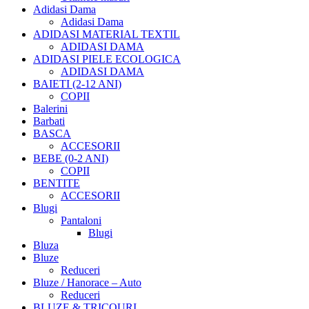
Adidasi Dama
Adidasi Dama
ADIDASI MATERIAL TEXTIL
ADIDASI DAMA
ADIDASI PIELE ECOLOGICA
ADIDASI DAMA
BAIETI (2-12 ANI)
COPII
Balerini
Barbati
BASCA
ACCESORII
BEBE (0-2 ANI)
COPII
BENTITE
ACCESORII
Blugi
Pantaloni
Blugi
Bluza
Bluze
Reduceri
Bluze / Hanorace – Auto
Reduceri
BLUZE & TRICOURI