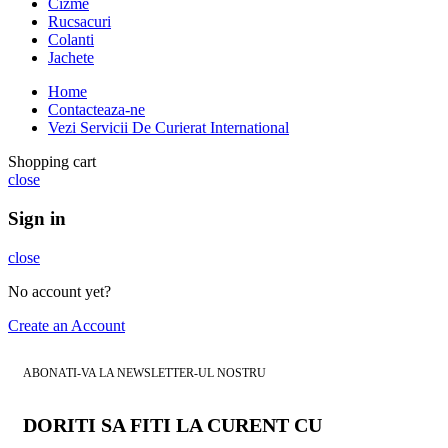
Cizme
Rucsacuri
Colanti
Jachete
Home
Contacteaza-ne
Vezi Servicii De Curierat International
Shopping cart
close
Sign in
close
No account yet?
Create an Account
ABONATI-VA LA NEWSLETTER-UL NOSTRU
DORITI SA FITI LA CURENT CU