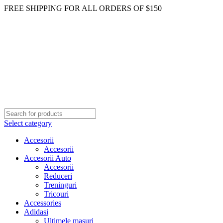
FREE SHIPPING FOR ALL ORDERS OF $150
Select category
Accesorii
Accesorii
Accesorii Auto
Accesorii
Reduceri
Treninguri
Tricouri
Accessories
Adidasi
Ultimele masuri