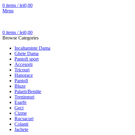
0
items
/
lei
0,00
Menu
0
items
/
lei
0,00
Browse Categories
Incaltaminte Dama
Ghete Dama
Pantofi sport
Accesorii
Tricouri
Hanorace
Pantofi
Bluze
Palarii/Bentite
Treninguri
Esarfe
Geci
Cizme
Rucsacuri
Colanti
Jachete