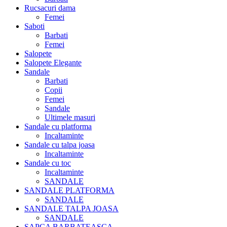
Rucsacuri dama
Femei
Saboti
Barbati
Femei
Salopete
Salopete Elegante
Sandale
Barbati
Copii
Femei
Sandale
Ultimele masuri
Sandale cu platforma
Incaltaminte
Sandale cu talpa joasa
Incaltaminte
Sandale cu toc
Incaltaminte
SANDALE
SANDALE PLATFORMA
SANDALE
SANDALE TALPA JOASA
SANDALE
SAPCA BARBATEASCA