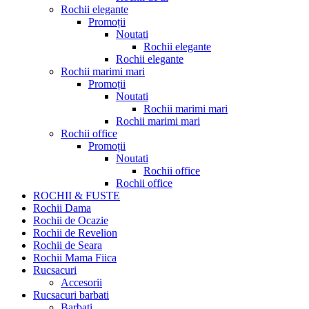
Rochii elegante
Promoții
Noutati
Rochii elegante
Rochii elegante
Rochii marimi mari
Promoții
Noutati
Rochii marimi mari
Rochii marimi mari
Rochii office
Promoții
Noutati
Rochii office
Rochii office
ROCHII & FUSTE
Rochii Dama
Rochii de Ocazie
Rochii de Revelion
Rochii de Seara
Rochii Mama Fiica
Rucsacuri
Accesorii
Rucsacuri barbati
Barbati