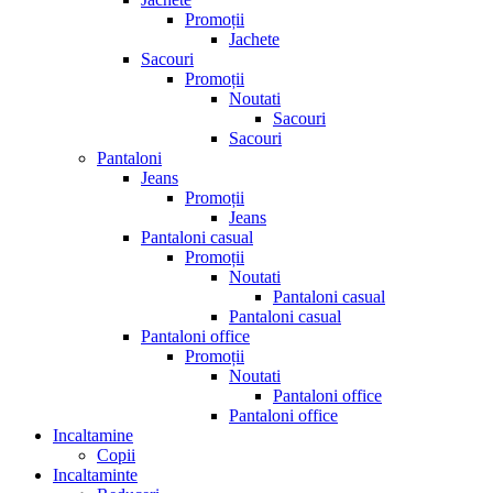
Promoții
Jachete
Sacouri
Promoții
Noutati
Sacouri
Sacouri
Pantaloni
Jeans
Promoții
Jeans
Pantaloni casual
Promoții
Noutati
Pantaloni casual
Pantaloni casual
Pantaloni office
Promoții
Noutati
Pantaloni office
Pantaloni office
Incaltamine
Copii
Incaltaminte