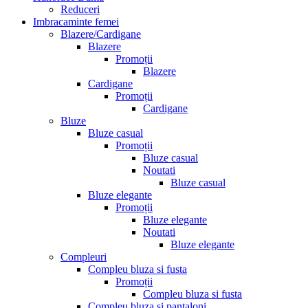
Reduceri
Imbracaminte femei
Blazere/Cardigane
Blazere
Promoții
Blazere
Cardigane
Promoții
Cardigane
Bluze
Bluze casual
Promoții
Bluze casual
Noutati
Bluze casual
Bluze elegante
Promoții
Bluze elegante
Noutati
Bluze elegante
Compleuri
Compleu bluza si fusta
Promoții
Compleu bluza si fusta
Compleu bluza si pantaloni