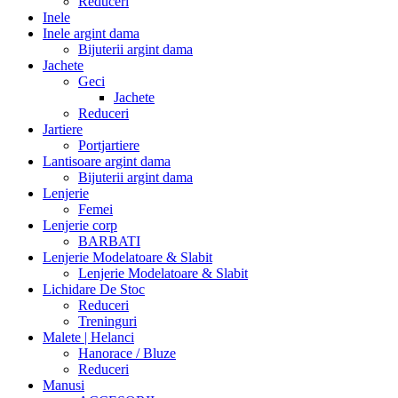
Reduceri
Inele
Inele argint dama
Bijuterii argint dama
Jachete
Geci
Jachete
Reduceri
Jartiere
Portjartiere
Lantisoare argint dama
Bijuterii argint dama
Lenjerie
Femei
Lenjerie corp
BARBATI
Lenjerie Modelatoare & Slabit
Lenjerie Modelatoare & Slabit
Lichidare De Stoc
Reduceri
Treninguri
Malete | Helanci
Hanorace / Bluze
Reduceri
Manusi