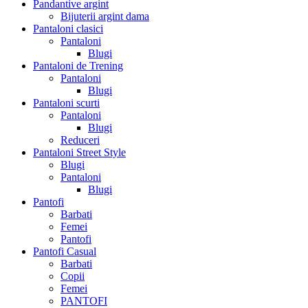
Pandantive argint
Bijuterii argint dama
Pantaloni clasici
Pantaloni
Blugi
Pantaloni de Trening
Pantaloni
Blugi
Pantaloni scurti
Pantaloni
Blugi
Reduceri
Pantaloni Street Style
Blugi
Pantaloni
Blugi
Pantofi
Barbati
Femei
Pantofi
Pantofi Casual
Barbati
Copii
Femei
PANTOFI