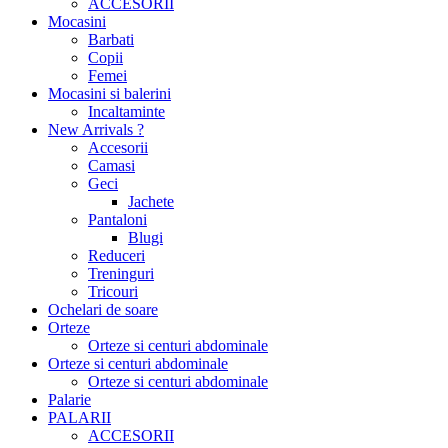
ACCESORII
Mocasini
Barbati
Copii
Femei
Mocasini si balerini
Incaltaminte
New Arrivals ?
Accesorii
Camasi
Geci
Jachete
Pantaloni
Blugi
Reduceri
Treninguri
Tricouri
Ochelari de soare
Orteze
Orteze si centuri abdominale
Orteze si centuri abdominale
Orteze si centuri abdominale
Palarie
PALARII
ACCESORII