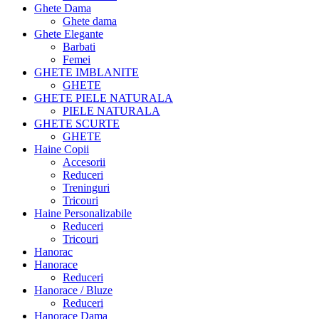
Ghete Dama
Ghete dama
Ghete Elegante
Barbati
Femei
GHETE IMBLANITE
GHETE
GHETE PIELE NATURALA
PIELE NATURALA
GHETE SCURTE
GHETE
Haine Copii
Accesorii
Reduceri
Treninguri
Tricouri
Haine Personalizabile
Reduceri
Tricouri
Hanorac
Hanorace
Reduceri
Hanorace / Bluze
Reduceri
Hanorace Dama