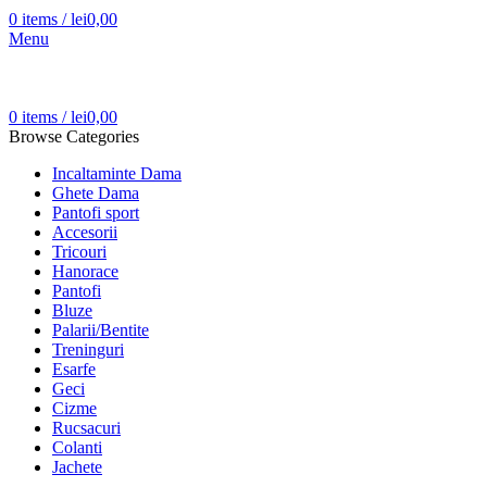
0
items
/
lei
0,00
Menu
0
items
/
lei
0,00
Browse Categories
Incaltaminte Dama
Ghete Dama
Pantofi sport
Accesorii
Tricouri
Hanorace
Pantofi
Bluze
Palarii/Bentite
Treninguri
Esarfe
Geci
Cizme
Rucsacuri
Colanti
Jachete