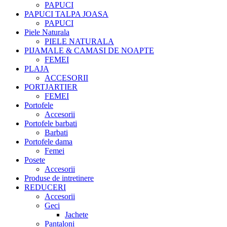
PAPUCI
PAPUCI TALPA JOASA
PAPUCI
Piele Naturala
PIELE NATURALA
PIJAMALE & CAMASI DE NOAPTE
FEMEI
PLAJA
ACCESORII
PORTJARTIER
FEMEI
Portofele
Accesorii
Portofele barbati
Barbati
Portofele dama
Femei
Posete
Accesorii
Produse de intretinere
REDUCERI
Accesorii
Geci
Jachete
Pantaloni