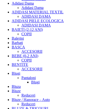
Adidasi Dama
Adidasi Dama
ADIDASI MATERIAL TEXTIL
ADIDASI DAMA
ADIDASI PIELE ECOLOGICA
ADIDASI DAMA
BAIETI (2-12 ANI)
COPII
Balerini
Barbati
BASCA
ACCESORII
BEBE (0-2 ANI)
COPII
BENTITE
ACCESORII
Blugi
Pantaloni
Blugi
Bluza
Bluze
Reduceri
Bluze / Hanorace – Auto
Reduceri
BLUZE & TRICOURI