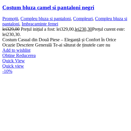
Costum bluza camel si pantaloni negri
Promoții
,
Compleu bluza si pantaloni
,
Compleuri
,
Compleu bluza si
pantaloni
,
Imbracaminte femei
lei
329,00
Prețul inițial a fost: lei329,00.
lei
230,30
Prețul curent este:
lei230,30.
Costum Casual din Două Piese – Eleganță și Confort în Orice
Ocazie Descriere Generală Te-ai săturat de ținutele care nu
Add to wishlist
Obtine Reducerea
Quick View
Quick view
-10%