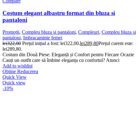
Compare
Costum elegant albastru format din bluza si
pantaloni
Promoții
,
Compleu bluza si pantaloni
,
Compleuri
,
Compleu bluza si
pantaloni
,
Imbracaminte femei
lei
322,00
Prețul inițial a fost: lei322,00.
lei
289,80
Prețul curent este:
lei289,80.
Costum din Două Piese: Eleganță și Confort pentru Fiecare Ocazie
Cauți un outfit care să îmbine eleganța cu confortul? Atunci
Add to wishlist
Obtine Reducerea
Quick View
Quick view
-10%