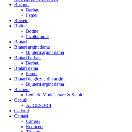
Bocanci
Barbati
Femei
Borsete
Botine
Botine
Incaltaminte
Bratari
Bratari argint dama
Bijuterii argint dama
Bratari barbati
Barbati
Bratari dama
Femei
Bratari de glezna din argint
Bijuterii argint dama
Bustiere
Lenjerie Modelatoare & Slabit
Caciuli
ACCESORII
Cadouri
Camasi
Camasi
Reduceri
Tricouri