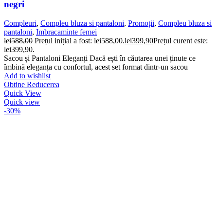
negri
Compleuri
,
Compleu bluza si pantaloni
,
Promoții
,
Compleu bluza si
pantaloni
,
Imbracaminte femei
lei
588,00
Prețul inițial a fost: lei588,00.
lei
399,90
Prețul curent este:
lei399,90.
Sacou și Pantaloni Eleganți Dacă ești în căutarea unei ținute ce
îmbină eleganța cu confortul, acest set format dintr-un sacou
Add to wishlist
Obtine Reducerea
Quick View
Quick view
-30%