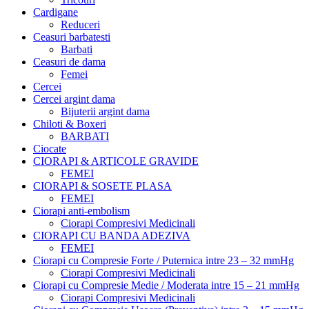
Cardigane
Reduceri
Ceasuri barbatesti
Barbati
Ceasuri de dama
Femei
Cercei
Cercei argint dama
Bijuterii argint dama
Chiloti & Boxeri
BARBATI
Ciocate
CIORAPI & ARTICOLE GRAVIDE
FEMEI
CIORAPI & SOSETE PLASA
FEMEI
Ciorapi anti-embolism
Ciorapi Compresivi Medicinali
CIORAPI CU BANDA ADEZIVA
FEMEI
Ciorapi cu Compresie Forte / Puternica intre 23 – 32 mmHg
Ciorapi Compresivi Medicinali
Ciorapi cu Compresie Medie / Moderata intre 15 – 21 mmHg
Ciorapi Compresivi Medicinali