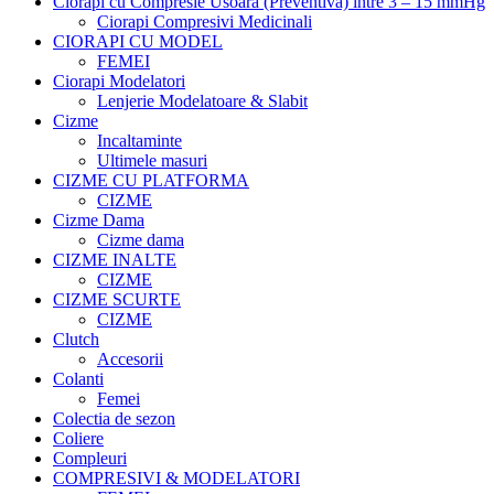
Ciorapi cu Compresie Usoara (Preventiva) intre 3 – 15 mmHg
Ciorapi Compresivi Medicinali
CIORAPI CU MODEL
FEMEI
Ciorapi Modelatori
Lenjerie Modelatoare & Slabit
Cizme
Incaltaminte
Ultimele masuri
CIZME CU PLATFORMA
CIZME
Cizme Dama
Cizme dama
CIZME INALTE
CIZME
CIZME SCURTE
CIZME
Clutch
Accesorii
Colanti
Femei
Colectia de sezon
Coliere
Compleuri
COMPRESIVI & MODELATORI