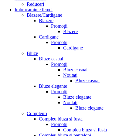
Reduceri
Imbracaminte femei
Blazere/Cardigane
Blazere
Promoții
Blazere
Cardigane
Promoții
Cardigane
Bluze
Bluze casual
Promoții
Bluze casual
Noutati
Bluze casual
Bluze elegante
Promoții
Bluze elegante
Noutati
Bluze elegante
Compleuri
Compleu bluza si fusta
Promoții
Compleu bluza si fusta
Compleu bluza si pantaloni