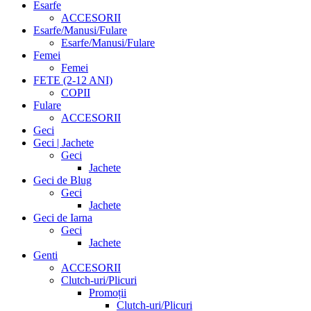
Esarfe
ACCESORII
Esarfe/Manusi/Fulare
Esarfe/Manusi/Fulare
Femei
Femei
FETE (2-12 ANI)
COPII
Fulare
ACCESORII
Geci
Geci | Jachete
Geci
Jachete
Geci de Blug
Geci
Jachete
Geci de Iarna
Geci
Jachete
Genti
ACCESORII
Clutch-uri/Plicuri
Promoții
Clutch-uri/Plicuri