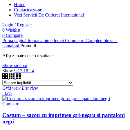
Home
Contacteaza-ne
Vezi Servicii De Curierat International
Login / Register
0
Wishlist
0
Compare
Prima pagină
Imbracaminte femei
Compleuri
Compleu bluza si
pantaloni
Promoții
Afișez toate cele 5 rezultate
Show sidebar
Show
9
12
18
24
Grid view
List view
-32%
Compare
Costum – sacou cu imprimeu gri-negru si pantaloni
negri