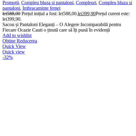
Promoții
,
Compleu bluza si pantaloni
,
Compleuri
,
Compleu bluza si
pantaloni
,
Imbracaminte femei
lei
588,00
Prețul inițial a fost: lei588,00.
lei
399,90
Prețul curent este:
lei399,90.
Sacou și Pantaloni Eleganți – O Alegere Incomparabilă pentru
Fiecare Ocazie Cauti o ținută care să îți pună în evidență
Add to wishlist
Obtine Reducerea
Quick View
Quick view
-32%