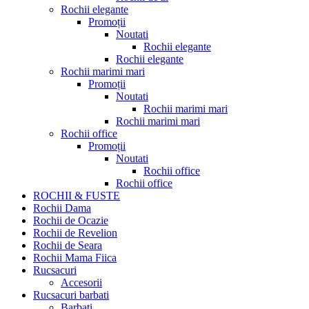
Rochii elegante
Promoții
Noutati
Rochii elegante
Rochii elegante
Rochii marimi mari
Promoții
Noutati
Rochii marimi mari
Rochii marimi mari
Rochii office
Promoții
Noutati
Rochii office
Rochii office
ROCHII & FUSTE
Rochii Dama
Rochii de Ocazie
Rochii de Revelion
Rochii de Seara
Rochii Mama Fiica
Rucsacuri
Accesorii
Rucsacuri barbati
Barbati