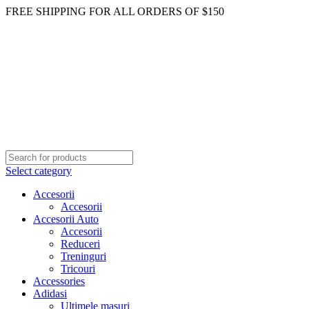
FREE SHIPPING FOR ALL ORDERS OF $150
Select category
Accesorii
Accesorii
Accesorii Auto
Accesorii
Reduceri
Treninguri
Tricouri
Accessories
Adidasi
Ultimele masuri