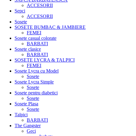
ACCESORII
Sepci
ACCESORII
Sosete
SOSETE BUMBAC & JAMBIERE
FEMEI
Sosete casual colorate
BARBATI
Sosete clasice
BARBATI
SOSETE LYCRA & TALPICI
FEMEI
Sosete Lycra cu Model
Sosete
Sosete Lycra Simple
Sosete
Sosete pentru diabetici
Sosete
Sosete Plasa
Sosete
Talpici
BARBATI
The Gangster
Geci