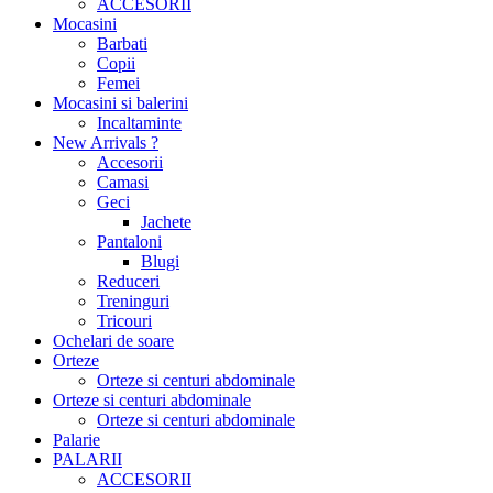
ACCESORII
Mocasini
Barbati
Copii
Femei
Mocasini si balerini
Incaltaminte
New Arrivals ?
Accesorii
Camasi
Geci
Jachete
Pantaloni
Blugi
Reduceri
Treninguri
Tricouri
Ochelari de soare
Orteze
Orteze si centuri abdominale
Orteze si centuri abdominale
Orteze si centuri abdominale
Palarie
PALARII
ACCESORII