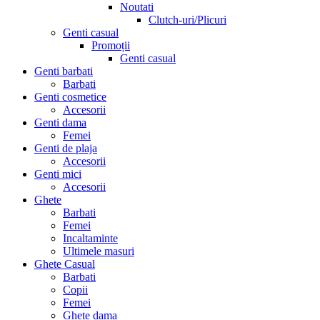
Noutati
Clutch-uri/Plicuri
Genti casual
Promoții
Genti casual
Genti barbati
Barbati
Genti cosmetice
Accesorii
Genti dama
Femei
Genti de plaja
Accesorii
Genti mici
Accesorii
Ghete
Barbati
Femei
Incaltaminte
Ultimele masuri
Ghete Casual
Barbati
Copii
Femei
Ghete dama