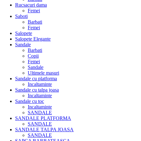
Rucsacuri dama
Femei
Saboti
Barbati
Femei
Salopete
Salopete Elegante
Sandale
Barbati
Copii
Femei
Sandale
Ultimele masuri
Sandale cu platforma
Incaltaminte
Sandale cu talpa joasa
Incaltaminte
Sandale cu toc
Incaltaminte
SANDALE
SANDALE PLATFORMA
SANDALE
SANDALE TALPA JOASA
SANDALE
SAPCA BARBATEASCA