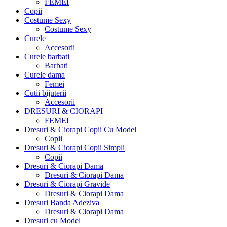
FEMEI
Copii
Costume Sexy
Costume Sexy
Curele
Accesorii
Curele barbati
Barbati
Curele dama
Femei
Cutii bijuterii
Accesorii
DRESURI & CIORAPI
FEMEI
Dresuri & Ciorapi Copii Cu Model
Copii
Dresuri & Ciorapi Copii Simpli
Copii
Dresuri & Ciorapi Dama
Dresuri & Ciorapi Dama
Dresuri & Ciorapi Gravide
Dresuri & Ciorapi Dama
Dresuri Banda Adeziva
Dresuri & Ciorapi Dama
Dresuri cu Model