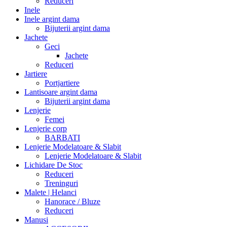
Reduceri
Inele
Inele argint dama
Bijuterii argint dama
Jachete
Geci
Jachete
Reduceri
Jartiere
Portjartiere
Lantisoare argint dama
Bijuterii argint dama
Lenjerie
Femei
Lenjerie corp
BARBATI
Lenjerie Modelatoare & Slabit
Lenjerie Modelatoare & Slabit
Lichidare De Stoc
Reduceri
Treninguri
Malete | Helanci
Hanorace / Bluze
Reduceri
Manusi