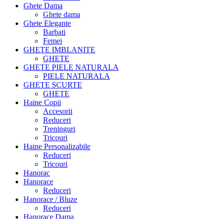
Ghete Dama
Ghete dama
Ghete Elegante
Barbati
Femei
GHETE IMBLANITE
GHETE
GHETE PIELE NATURALA
PIELE NATURALA
GHETE SCURTE
GHETE
Haine Copii
Accesorii
Reduceri
Treninguri
Tricouri
Haine Personalizabile
Reduceri
Tricouri
Hanorac
Hanorace
Reduceri
Hanorace / Bluze
Reduceri
Hanorace Dama