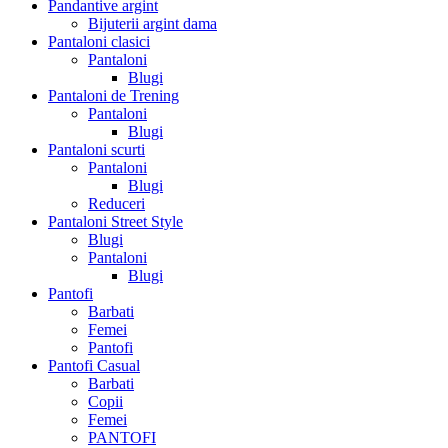
Pandantive argint
Bijuterii argint dama
Pantaloni clasici
Pantaloni
Blugi
Pantaloni de Trening
Pantaloni
Blugi
Pantaloni scurti
Pantaloni
Blugi
Reduceri
Pantaloni Street Style
Blugi
Pantaloni
Blugi
Pantofi
Barbati
Femei
Pantofi
Pantofi Casual
Barbati
Copii
Femei
PANTOFI