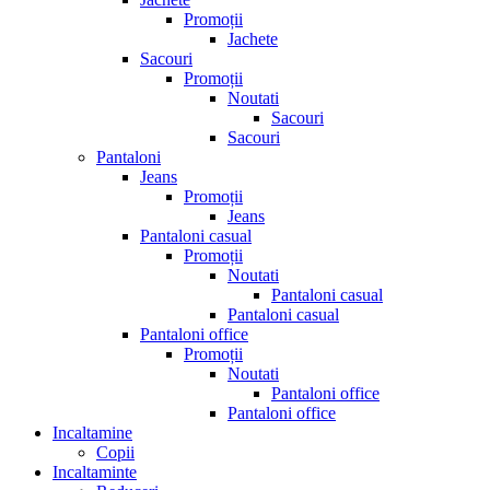
Promoții
Jachete
Sacouri
Promoții
Noutati
Sacouri
Sacouri
Pantaloni
Jeans
Promoții
Jeans
Pantaloni casual
Promoții
Noutati
Pantaloni casual
Pantaloni casual
Pantaloni office
Promoții
Noutati
Pantaloni office
Pantaloni office
Incaltamine
Copii
Incaltaminte