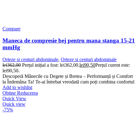
Compare
Maneca de compresie bej pentru mana stanga 15-21
mmHg
Orteze si centuri abdominale
,
Orteze si centuri abdominale
lei
362,00
Prețul inițial a fost: lei362,00.
lei
90,50
Prețul curent este:
lei90,50.
Descoperă Mânecile cu Degete și Bretea – Performanță și Comfort
la Îndemâna Ta! Te-ai întrebat vreodată cum poți combina confortul
Add to wishlist
Obtine Reducerea
Quick View
Quick view
-75%