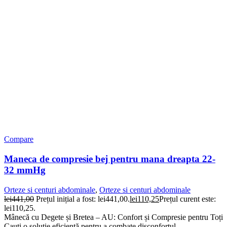
Compare
Maneca de compresie bej pentru mana dreapta 22-
32 mmHg
Orteze si centuri abdominale
,
Orteze si centuri abdominale
lei
441,00
Prețul inițial a fost: lei441,00.
lei
110,25
Prețul curent este:
lei110,25.
Mânecă cu Degete și Bretea – AU: Confort și Compresie pentru Toți
Cauți o soluție eficientă pentru a combate disconfortul