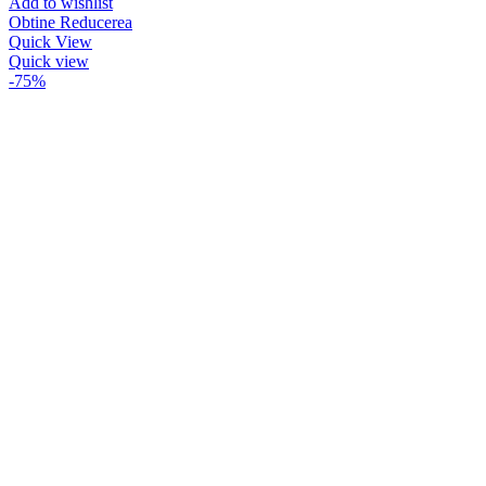
Add to wishlist
Obtine Reducerea
Quick View
Quick view
-75%