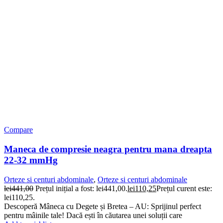
Compare
Maneca de compresie neagra pentru mana dreapta
22-32 mmHg
Orteze si centuri abdominale
,
Orteze si centuri abdominale
lei
441,00
Prețul inițial a fost: lei441,00.
lei
110,25
Prețul curent este:
lei110,25.
Descoperă Mâneca cu Degete și Bretea – AU: Sprijinul perfect
pentru mâinile tale! Dacă ești în căutarea unei soluții care