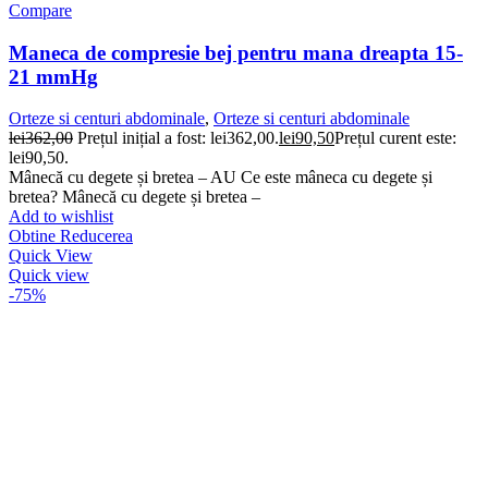
Compare
Maneca de compresie bej pentru mana dreapta 15-
21 mmHg
Orteze si centuri abdominale
,
Orteze si centuri abdominale
lei
362,00
Prețul inițial a fost: lei362,00.
lei
90,50
Prețul curent este:
lei90,50.
Mânecă cu degete și bretea – AU Ce este mâneca cu degete și
bretea? Mânecă cu degete și bretea –
Add to wishlist
Obtine Reducerea
Quick View
Quick view
-75%