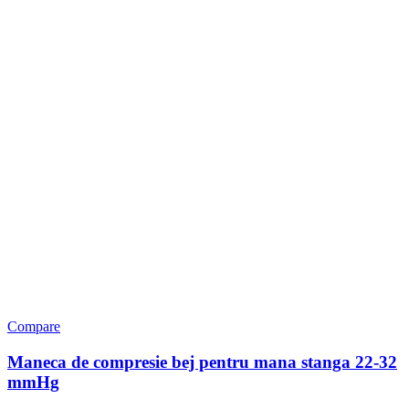
Compare
Maneca de compresie bej pentru mana stanga 22-32
mmHg