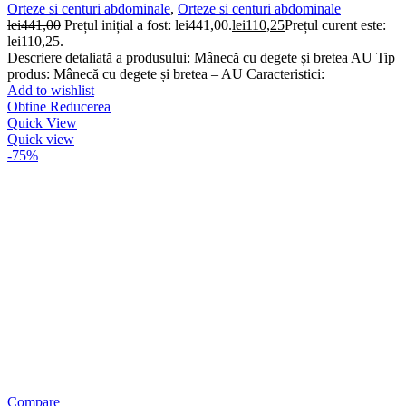
Orteze si centuri abdominale
,
Orteze si centuri abdominale
lei
441,00
Prețul inițial a fost: lei441,00.
lei
110,25
Prețul curent este:
lei110,25.
Descriere detaliată a produsului: Mânecă cu degete și bretea AU Tip
produs: Mânecă cu degete și bretea – AU Caracteristici:
Add to wishlist
Obtine Reducerea
Quick View
Quick view
-75%
Compare