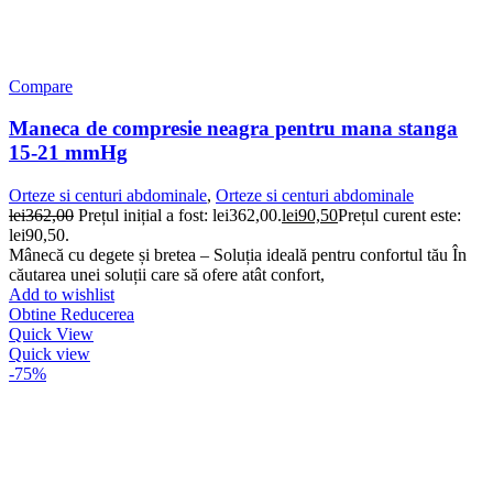
Compare
Maneca de compresie neagra pentru mana stanga
15-21 mmHg
Orteze si centuri abdominale
,
Orteze si centuri abdominale
lei
362,00
Prețul inițial a fost: lei362,00.
lei
90,50
Prețul curent este:
lei90,50.
Mânecă cu degete și bretea – Soluția ideală pentru confortul tău În
căutarea unei soluții care să ofere atât confort,
Add to wishlist
Obtine Reducerea
Quick View
Quick view
-75%