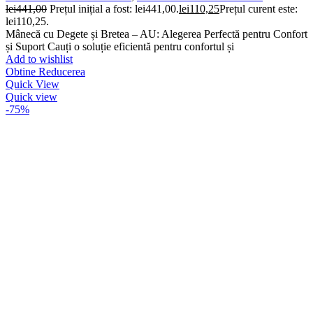
lei
441,00
Prețul inițial a fost: lei441,00.
lei
110,25
Prețul curent este:
lei110,25.
Mânecă cu Degete și Bretea – AU: Alegerea Perfectă pentru Confort
și Suport Cauți o soluție eficientă pentru confortul și
Add to wishlist
Obtine Reducerea
Quick View
Quick view
-75%