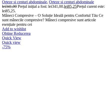
Orteze si centuri abdominale
,
Orteze si centuri abdominale
lei
341,00
Prețul inițial a fost: lei341,00.
lei
85,25
Prețul curent este:
lei85,25.
Mâneci Compresive – O Soluție Ideală pentru Confortul Tău Ce
sunt mânecile compresive? Mâneci compresive sunt articole
esențiale pentru cei
Add to wishlist
Obtine Reducerea
Quick View
Quick view
-75%