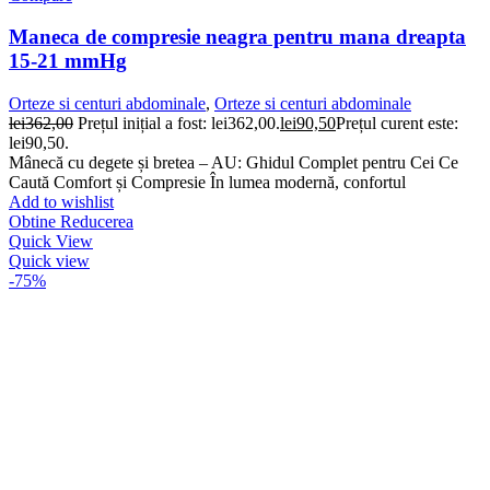
Maneca de compresie neagra pentru mana dreapta
15-21 mmHg
Orteze si centuri abdominale
,
Orteze si centuri abdominale
lei
362,00
Prețul inițial a fost: lei362,00.
lei
90,50
Prețul curent este:
lei90,50.
Mânecă cu degete și bretea – AU: Ghidul Complet pentru Cei Ce
Caută Comfort și Compresie În lumea modernă, confortul
Add to wishlist
Obtine Reducerea
Quick View
Quick view
-75%