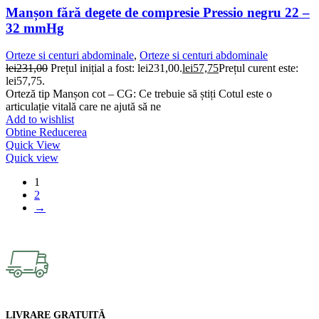
Manșon fără degete de compresie Pressio negru 22 –
32 mmHg
Orteze si centuri abdominale
,
Orteze si centuri abdominale
lei
231,00
Prețul inițial a fost: lei231,00.
lei
57,75
Prețul curent este:
lei57,75.
Orteză tip Manșon cot – CG: Ce trebuie să știți Cotul este o
articulație vitală care ne ajută să ne
Add to wishlist
Obtine Reducerea
Quick View
Quick view
1
2
→
LIVRARE GRATUITĂ