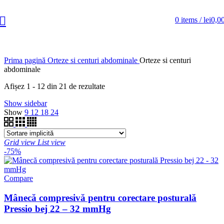
0
items
/
lei
0,0
Prima pagină
Orteze si centuri abdominale
Orteze si centuri
abdominale
Afișez 1 - 12 din 21 de rezultate
Show sidebar
Show
9
12
18
24
Grid view
List view
-75%
Compare
Mânecă compresivă pentru corectare posturală
Pressio bej 22 – 32 mmHg