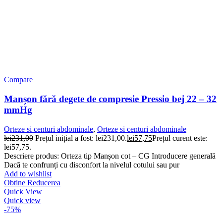
Compare
Manșon fără degete de compresie Pressio bej 22 – 32
mmHg
Orteze si centuri abdominale
,
Orteze si centuri abdominale
lei
231,00
Prețul inițial a fost: lei231,00.
lei
57,75
Prețul curent este:
lei57,75.
Descriere produs: Orteza tip Manșon cot – CG Introducere generală
Dacă te confrunți cu disconfort la nivelul cotului sau pur
Add to wishlist
Obtine Reducerea
Quick View
Quick view
-75%