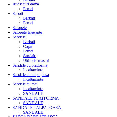
Rucsacuri dama
Femei
Saboti
Barbati
Femei
Salopete
Salopete Elegante
Sandale
Barbati
Copii
Femei
Sandale
Ultimele masuri
Sandale cu platforma
Incaltaminte
Sandale cu talpa joasa
Incaltaminte
Sandale cu toc
Incaltaminte
SANDALE
SANDALE PLATFORMA
SANDALE
SANDALE TALPA JOASA
SANDALE
SAPCA BARBATEASCA