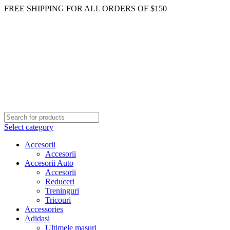
FREE SHIPPING FOR ALL ORDERS OF $150
Select category
Accesorii
Accesorii
Accesorii Auto
Accesorii
Reduceri
Treninguri
Tricouri
Accessories
Adidasi
Ultimele masuri