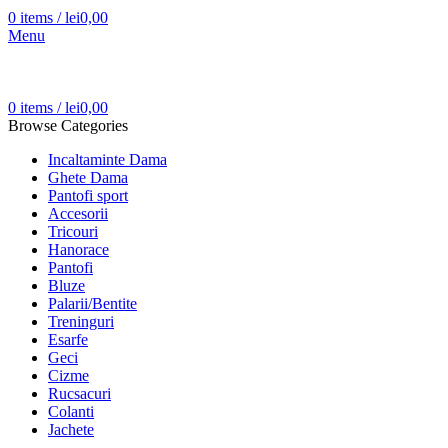
0
items
/
lei
0,00
Menu
0
items
/
lei
0,00
Browse Categories
Incaltaminte Dama
Ghete Dama
Pantofi sport
Accesorii
Tricouri
Hanorace
Pantofi
Bluze
Palarii/Bentite
Treninguri
Esarfe
Geci
Cizme
Rucsacuri
Colanti
Jachete