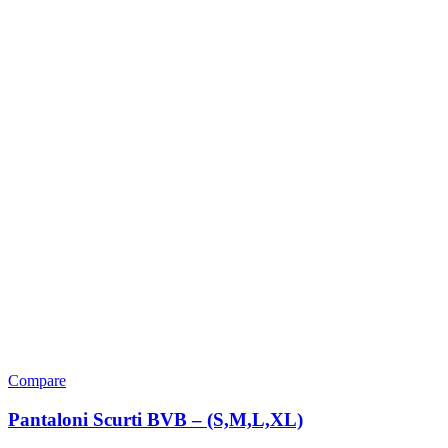
Compare
Pantaloni Scurti BVB – (S,M,L,XL)