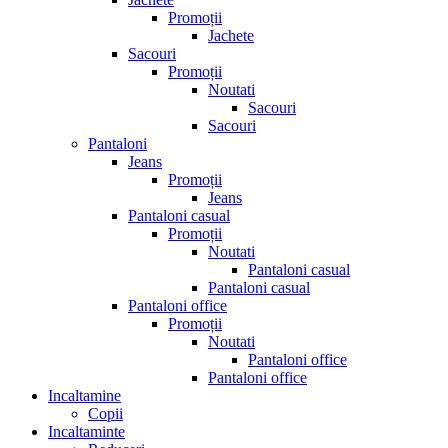
Promoții
Jachete
Sacouri
Promoții
Noutati
Sacouri
Sacouri
Pantaloni
Jeans
Promoții
Jeans
Pantaloni casual
Promoții
Noutati
Pantaloni casual
Pantaloni casual
Pantaloni office
Promoții
Noutati
Pantaloni office
Pantaloni office
Incaltamine
Copii
Incaltaminte