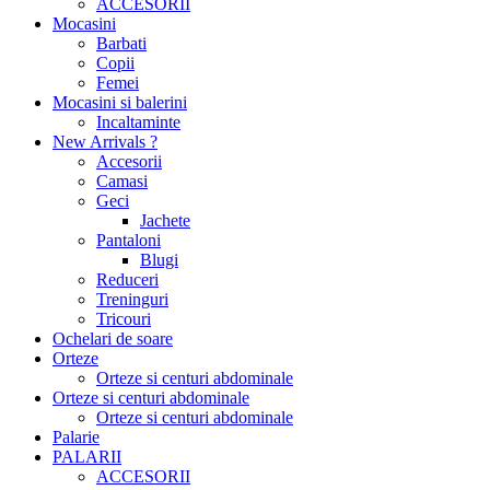
ACCESORII
Mocasini
Barbati
Copii
Femei
Mocasini si balerini
Incaltaminte
New Arrivals ?
Accesorii
Camasi
Geci
Jachete
Pantaloni
Blugi
Reduceri
Treninguri
Tricouri
Ochelari de soare
Orteze
Orteze si centuri abdominale
Orteze si centuri abdominale
Orteze si centuri abdominale
Palarie
PALARII
ACCESORII