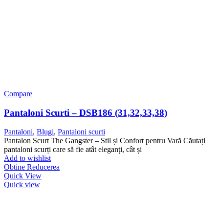
Compare
Pantaloni Scurti – DSB186 (31,32,33,38)
Pantaloni
,
Blugi
,
Pantaloni scurti
Pantalon Scurt The Gangster – Stil și Confort pentru Vară Căutați
pantaloni scurți care să fie atât eleganți, cât și
Add to wishlist
Obtine Reducerea
Quick View
Quick view