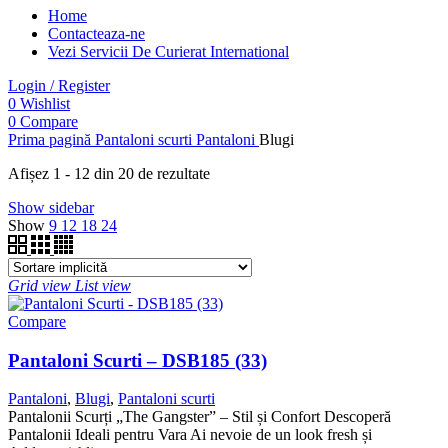
Home
Contacteaza-ne
Vezi Servicii De Curierat International
Login / Register
0
Wishlist
0
Compare
Prima pagină
Pantaloni scurti
Pantaloni
Blugi
Afișez 1 - 12 din 20 de rezultate
Show sidebar
Show
9
12
18
24
Grid view
List view
Compare
Pantaloni Scurti – DSB185 (33)
Pantaloni
,
Blugi
,
Pantaloni scurti
Pantalonii Scurți „The Gangster” – Stil și Confort Descoperă
Pantalonii Ideali pentru Vara Ai nevoie de un look fresh și