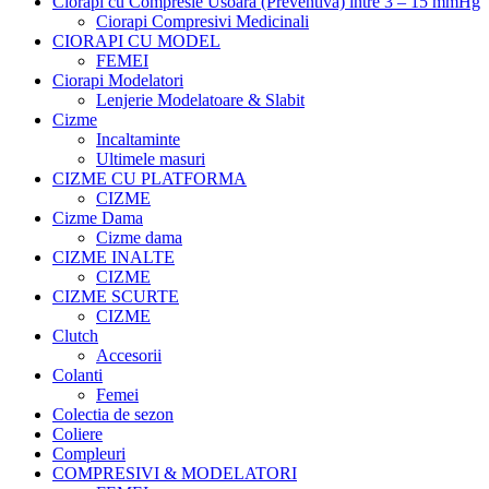
Ciorapi cu Compresie Usoara (Preventiva) intre 3 – 15 mmHg
Ciorapi Compresivi Medicinali
CIORAPI CU MODEL
FEMEI
Ciorapi Modelatori
Lenjerie Modelatoare & Slabit
Cizme
Incaltaminte
Ultimele masuri
CIZME CU PLATFORMA
CIZME
Cizme Dama
Cizme dama
CIZME INALTE
CIZME
CIZME SCURTE
CIZME
Clutch
Accesorii
Colanti
Femei
Colectia de sezon
Coliere
Compleuri
COMPRESIVI & MODELATORI