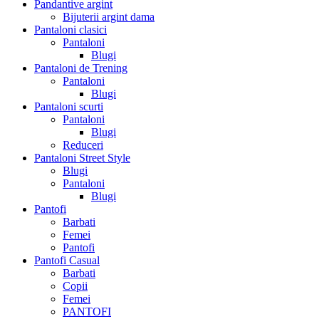
Pandantive argint
Bijuterii argint dama
Pantaloni clasici
Pantaloni
Blugi
Pantaloni de Trening
Pantaloni
Blugi
Pantaloni scurti
Pantaloni
Blugi
Reduceri
Pantaloni Street Style
Blugi
Pantaloni
Blugi
Pantofi
Barbati
Femei
Pantofi
Pantofi Casual
Barbati
Copii
Femei
PANTOFI