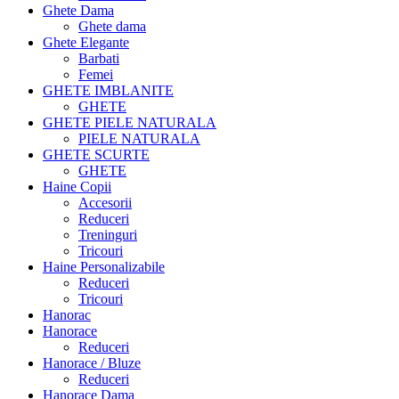
Ghete Dama
Ghete dama
Ghete Elegante
Barbati
Femei
GHETE IMBLANITE
GHETE
GHETE PIELE NATURALA
PIELE NATURALA
GHETE SCURTE
GHETE
Haine Copii
Accesorii
Reduceri
Treninguri
Tricouri
Haine Personalizabile
Reduceri
Tricouri
Hanorac
Hanorace
Reduceri
Hanorace / Bluze
Reduceri
Hanorace Dama