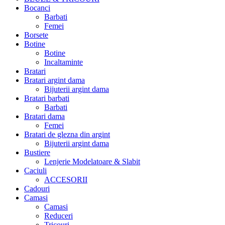
Bocanci
Barbati
Femei
Borsete
Botine
Botine
Incaltaminte
Bratari
Bratari argint dama
Bijuterii argint dama
Bratari barbati
Barbati
Bratari dama
Femei
Bratari de glezna din argint
Bijuterii argint dama
Bustiere
Lenjerie Modelatoare & Slabit
Caciuli
ACCESORII
Cadouri
Camasi
Camasi
Reduceri
Tricouri