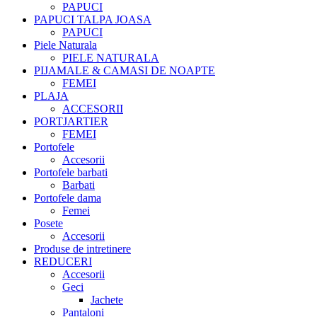
PAPUCI
PAPUCI TALPA JOASA
PAPUCI
Piele Naturala
PIELE NATURALA
PIJAMALE & CAMASI DE NOAPTE
FEMEI
PLAJA
ACCESORII
PORTJARTIER
FEMEI
Portofele
Accesorii
Portofele barbati
Barbati
Portofele dama
Femei
Posete
Accesorii
Produse de intretinere
REDUCERI
Accesorii
Geci
Jachete
Pantaloni