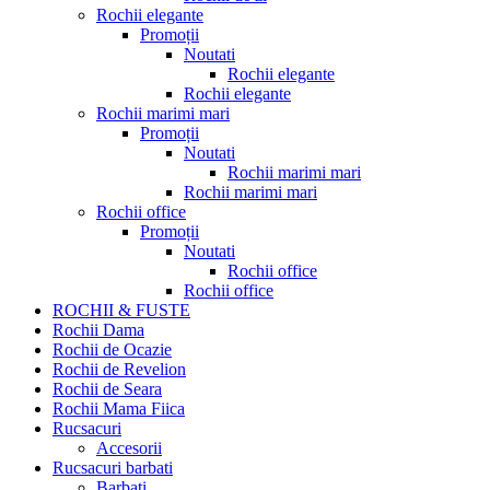
Rochii elegante
Promoții
Noutati
Rochii elegante
Rochii elegante
Rochii marimi mari
Promoții
Noutati
Rochii marimi mari
Rochii marimi mari
Rochii office
Promoții
Noutati
Rochii office
Rochii office
ROCHII & FUSTE
Rochii Dama
Rochii de Ocazie
Rochii de Revelion
Rochii de Seara
Rochii Mama Fiica
Rucsacuri
Accesorii
Rucsacuri barbati
Barbati