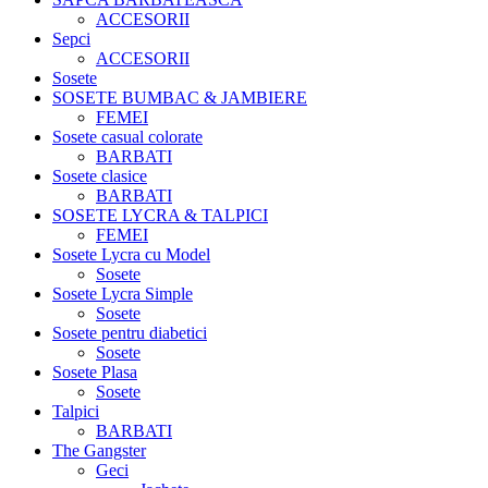
ACCESORII
Sepci
ACCESORII
Sosete
SOSETE BUMBAC & JAMBIERE
FEMEI
Sosete casual colorate
BARBATI
Sosete clasice
BARBATI
SOSETE LYCRA & TALPICI
FEMEI
Sosete Lycra cu Model
Sosete
Sosete Lycra Simple
Sosete
Sosete pentru diabetici
Sosete
Sosete Plasa
Sosete
Talpici
BARBATI
The Gangster
Geci