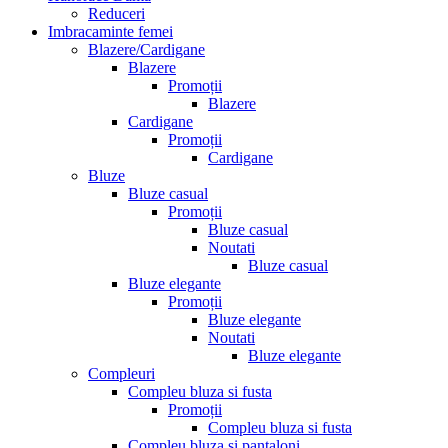
Reduceri
Imbracaminte femei
Blazere/Cardigane
Blazere
Promoții
Blazere
Cardigane
Promoții
Cardigane
Bluze
Bluze casual
Promoții
Bluze casual
Noutati
Bluze casual
Bluze elegante
Promoții
Bluze elegante
Noutati
Bluze elegante
Compleuri
Compleu bluza si fusta
Promoții
Compleu bluza si fusta
Compleu bluza si pantaloni