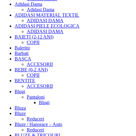
Adidasi Dama
Adidasi Dama
ADIDASI MATERIAL TEXTIL
ADIDASI DAMA
ADIDASI PIELE ECOLOGICA
ADIDASI DAMA
BAIETI (2-12 ANI)
COPII
Balerini
Barbati
BASCA
ACCESORII
BEBE (0-2 ANI)
COPII
BENTITE
ACCESORII
Blugi
Pantaloni
Blugi
Bluza
Bluze
Reduceri
Bluze / Hanorace – Auto
Reduceri
BLUZE & TRICOURI