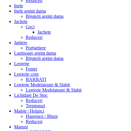
Reduceri
Inele
Inele argint dama
Bijuterii argint dama
Jachete
Geci
Jachete
Reduceri
Jartiere
Portjartiere
Lantisoare argint dama
Bijuterii argint dama
Lenjerie
Femei
Lenjerie corp
BARBATI
Lenjerie Modelatoare & Slabit
Lenjerie Modelatoare & Slabit
Lichidare De Stoc
Reduceri
Treninguri
Malete | Helanci
Hanorace / Bluze
Reduceri
Manusi