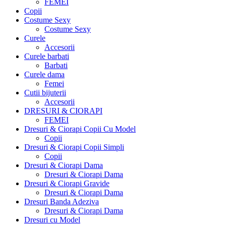
FEMEI
Copii
Costume Sexy
Costume Sexy
Curele
Accesorii
Curele barbati
Barbati
Curele dama
Femei
Cutii bijuterii
Accesorii
DRESURI & CIORAPI
FEMEI
Dresuri & Ciorapi Copii Cu Model
Copii
Dresuri & Ciorapi Copii Simpli
Copii
Dresuri & Ciorapi Dama
Dresuri & Ciorapi Dama
Dresuri & Ciorapi Gravide
Dresuri & Ciorapi Dama
Dresuri Banda Adeziva
Dresuri & Ciorapi Dama
Dresuri cu Model