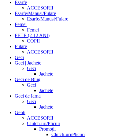
Esarfe
ACCESORII
Esarfe/Manusi/Fulare
Esarfe/Manusi/Fulare
Femei
Femei
FETE (2-12 ANI)
COPII
Fulare
ACCESORII
Geci
Geci | Jachete
Geci
Jachete
Geci de Blug
Geci
Jachete
Geci de Iarna
Geci
Jachete
Genti
ACCESORII
Clutch-uri/Plicuri
Promoții
Clutch-uri/Plicuri