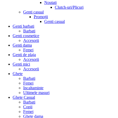
Noutati
Clutch-uri/Plicuri
Genti casual
Promoții
Genti casual
Genti barbati
Barbati
Genti cosmetice
Accesorii
Genti dama
Femei
Genti de plaja
Accesorii
Genti mici
Accesorii
Ghete
Barbati
Femei
Incaltaminte
Ultimele masuri
Ghete Casual
Barbati
Copii
Femei
Ghete dama