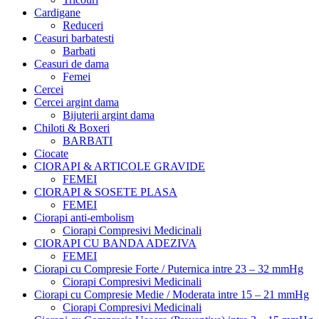
Cardigane
Reduceri
Ceasuri barbatesti
Barbati
Ceasuri de dama
Femei
Cercei
Cercei argint dama
Bijuterii argint dama
Chiloti & Boxeri
BARBATI
Ciocate
CIORAPI & ARTICOLE GRAVIDE
FEMEI
CIORAPI & SOSETE PLASA
FEMEI
Ciorapi anti-embolism
Ciorapi Compresivi Medicinali
CIORAPI CU BANDA ADEZIVA
FEMEI
Ciorapi cu Compresie Forte / Puternica intre 23 – 32 mmHg
Ciorapi Compresivi Medicinali
Ciorapi cu Compresie Medie / Moderata intre 15 – 21 mmHg
Ciorapi Compresivi Medicinali