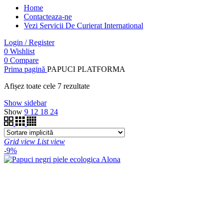
Home
Contacteaza-ne
Vezi Servicii De Curierat International
Login / Register
0
Wishlist
0
Compare
Prima pagină
PAPUCI PLATFORMA
Afișez toate cele 7 rezultate
Show sidebar
Show
9
12
18
24
Grid view
List view
-9%