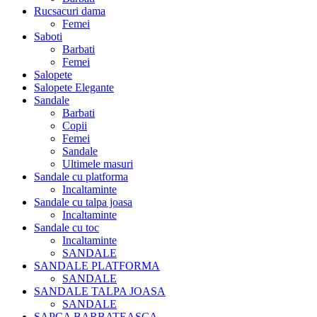
Rucsacuri dama
Femei
Saboti
Barbati
Femei
Salopete
Salopete Elegante
Sandale
Barbati
Copii
Femei
Sandale
Ultimele masuri
Sandale cu platforma
Incaltaminte
Sandale cu talpa joasa
Incaltaminte
Sandale cu toc
Incaltaminte
SANDALE
SANDALE PLATFORMA
SANDALE
SANDALE TALPA JOASA
SANDALE
SAPCA BARBATEASCA