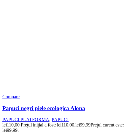
Compare
Papuci negri piele ecologica Alona
PAPUCI PLATFORMA
,
PAPUCI
lei
110,00
Prețul inițial a fost: lei110,00.
lei
99,99
Prețul curent este:
lei99,99.