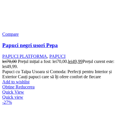
Compare
Papuci negri usori Pepa
PAPUCI PLATFORMA
,
PAPUCI
lei
70,00
Prețul inițial a fost: lei70,00.
lei
49,99
Prețul curent este:
lei49,99.
Papuci cu Talpa Usoara si Comoda: Perfecți pentru Interior și
Exterior Cauți papuci care să îți ofere confort de fiecare
Add to wishlist
Obtine Reducerea
Quick View
Quick view
-27%