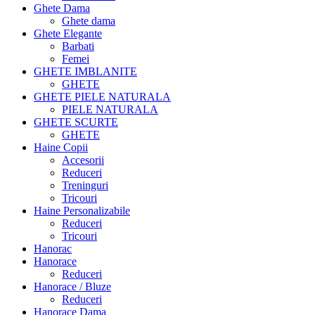
Ghete Dama
Ghete dama
Ghete Elegante
Barbati
Femei
GHETE IMBLANITE
GHETE
GHETE PIELE NATURALA
PIELE NATURALA
GHETE SCURTE
GHETE
Haine Copii
Accesorii
Reduceri
Treninguri
Tricouri
Haine Personalizabile
Reduceri
Tricouri
Hanorac
Hanorace
Reduceri
Hanorace / Bluze
Reduceri
Hanorace Dama