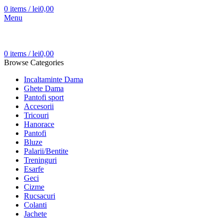
0
items
/
lei
0,00
Menu
0
items
/
lei
0,00
Browse Categories
Incaltaminte Dama
Ghete Dama
Pantofi sport
Accesorii
Tricouri
Hanorace
Pantofi
Bluze
Palarii/Bentite
Treninguri
Esarfe
Geci
Cizme
Rucsacuri
Colanti
Jachete