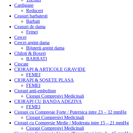
Cardigane
Reduceri
Ceasuri barbatesti
Barbati
Ceasuri de dama
Femei
Cercei
Cercei argint dama
Bijuterii argint dama
Chiloti & Boxeri
BARBATI
Ciocate
CIORAPI & ARTICOLE GRAVIDE
FEMEI
CIORAPI & SOSETE PLASA
FEMEI
Ciorapi anti-embolism
Ciorapi Compresivi Medicinali
CIORAPI CU BANDA ADEZIVA
FEMEI
Ciorapi cu Compresie Forte / Puternica intre 23 – 32 mmHg
Ciorapi Compresivi Medicinali
Ciorapi cu Compresie Medie / Moderata intre 15 – 21 mmHg
Ciorapi Compresivi Medicinali