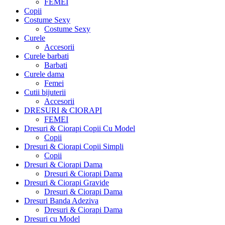
FEMEI
Copii
Costume Sexy
Costume Sexy
Curele
Accesorii
Curele barbati
Barbati
Curele dama
Femei
Cutii bijuterii
Accesorii
DRESURI & CIORAPI
FEMEI
Dresuri & Ciorapi Copii Cu Model
Copii
Dresuri & Ciorapi Copii Simpli
Copii
Dresuri & Ciorapi Dama
Dresuri & Ciorapi Dama
Dresuri & Ciorapi Gravide
Dresuri & Ciorapi Dama
Dresuri Banda Adeziva
Dresuri & Ciorapi Dama
Dresuri cu Model