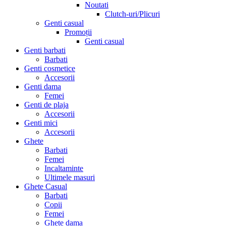
Noutati
Clutch-uri/Plicuri
Genti casual
Promoții
Genti casual
Genti barbati
Barbati
Genti cosmetice
Accesorii
Genti dama
Femei
Genti de plaja
Accesorii
Genti mici
Accesorii
Ghete
Barbati
Femei
Incaltaminte
Ultimele masuri
Ghete Casual
Barbati
Copii
Femei
Ghete dama