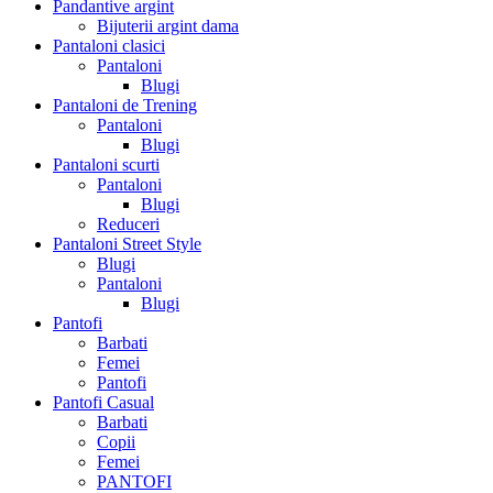
Pandantive argint
Bijuterii argint dama
Pantaloni clasici
Pantaloni
Blugi
Pantaloni de Trening
Pantaloni
Blugi
Pantaloni scurti
Pantaloni
Blugi
Reduceri
Pantaloni Street Style
Blugi
Pantaloni
Blugi
Pantofi
Barbati
Femei
Pantofi
Pantofi Casual
Barbati
Copii
Femei
PANTOFI