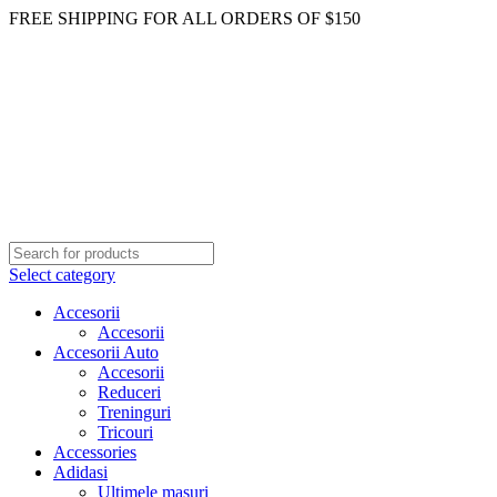
FREE SHIPPING FOR ALL ORDERS OF $150
Select category
Accesorii
Accesorii
Accesorii Auto
Accesorii
Reduceri
Treninguri
Tricouri
Accessories
Adidasi
Ultimele masuri