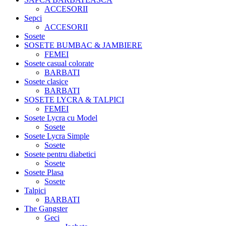
ACCESORII
Sepci
ACCESORII
Sosete
SOSETE BUMBAC & JAMBIERE
FEMEI
Sosete casual colorate
BARBATI
Sosete clasice
BARBATI
SOSETE LYCRA & TALPICI
FEMEI
Sosete Lycra cu Model
Sosete
Sosete Lycra Simple
Sosete
Sosete pentru diabetici
Sosete
Sosete Plasa
Sosete
Talpici
BARBATI
The Gangster
Geci