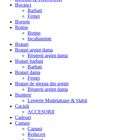
Bocanci
Barbati
Femei
Borsete
Botine
Botine
Incaltaminte
Bratari
Bratari argint dama
Bijuterii argint dama
Bratari barbati
Barbati
Bratari dama
Femei
Bratari de glezna din argint
Bijuterii argint dama
Bustiere
Lenjerie Modelatoare & Slabit
Caciuli
ACCESORII
Cadouri
Camasi
Camasi
Reduceri
Tricouri