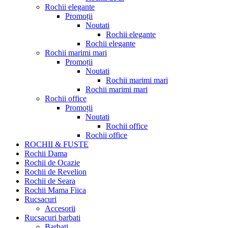
Rochii elegante
Promoții
Noutati
Rochii elegante
Rochii elegante
Rochii marimi mari
Promoții
Noutati
Rochii marimi mari
Rochii marimi mari
Rochii office
Promoții
Noutati
Rochii office
Rochii office
ROCHII & FUSTE
Rochii Dama
Rochii de Ocazie
Rochii de Revelion
Rochii de Seara
Rochii Mama Fiica
Rucsacuri
Accesorii
Rucsacuri barbati
Barbati