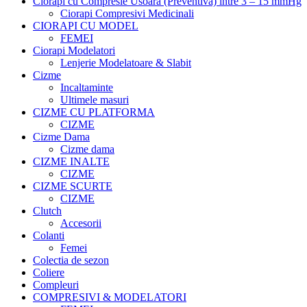
Ciorapi cu Compresie Usoara (Preventiva) intre 3 – 15 mmHg
Ciorapi Compresivi Medicinali
CIORAPI CU MODEL
FEMEI
Ciorapi Modelatori
Lenjerie Modelatoare & Slabit
Cizme
Incaltaminte
Ultimele masuri
CIZME CU PLATFORMA
CIZME
Cizme Dama
Cizme dama
CIZME INALTE
CIZME
CIZME SCURTE
CIZME
Clutch
Accesorii
Colanti
Femei
Colectia de sezon
Coliere
Compleuri
COMPRESIVI & MODELATORI