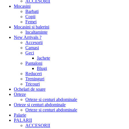
ACCESORII
Mocasini
Barbati
Copii
Femei
Mocasini si balerini
Incaltaminte
New Arrivals ?
Accesorii
Camasi
Geci
Jachete
Pantaloni
Blugi
Reduceri
Treninguri
Tricouri
Ochelari de soare
Orteze
Orteze si centuri abdominale
Orteze si centuri abdominale
Orteze si centuri abdominale
Palarie
PALARII
ACCESORII