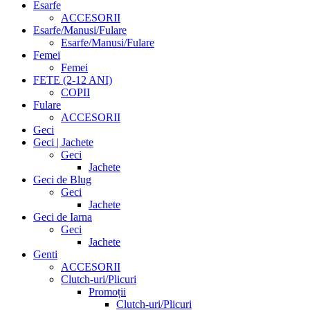
Esarfe
ACCESORII
Esarfe/Manusi/Fulare
Esarfe/Manusi/Fulare
Femei
Femei
FETE (2-12 ANI)
COPII
Fulare
ACCESORII
Geci
Geci | Jachete
Geci
Jachete
Geci de Blug
Geci
Jachete
Geci de Iarna
Geci
Jachete
Genti
ACCESORII
Clutch-uri/Plicuri
Promoții
Clutch-uri/Plicuri