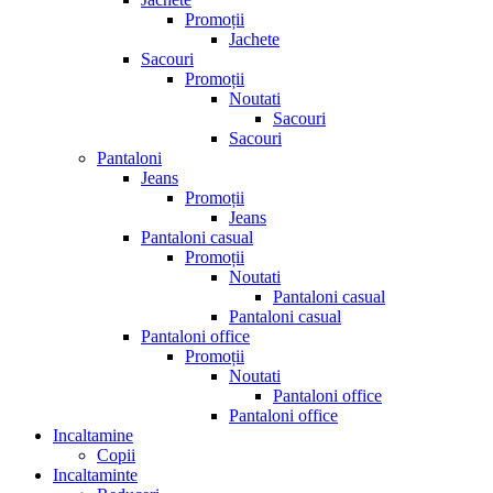
Promoții
Jachete
Sacouri
Promoții
Noutati
Sacouri
Sacouri
Pantaloni
Jeans
Promoții
Jeans
Pantaloni casual
Promoții
Noutati
Pantaloni casual
Pantaloni casual
Pantaloni office
Promoții
Noutati
Pantaloni office
Pantaloni office
Incaltamine
Copii
Incaltaminte