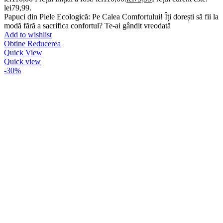
lei79,99.
Papuci din Piele Ecologică: Pe Calea Comfortului! Îți dorești să fii la
modă fără a sacrifica confortul? Te-ai gândit vreodată
Add to wishlist
Obtine Reducerea
Quick View
Quick view
-30%