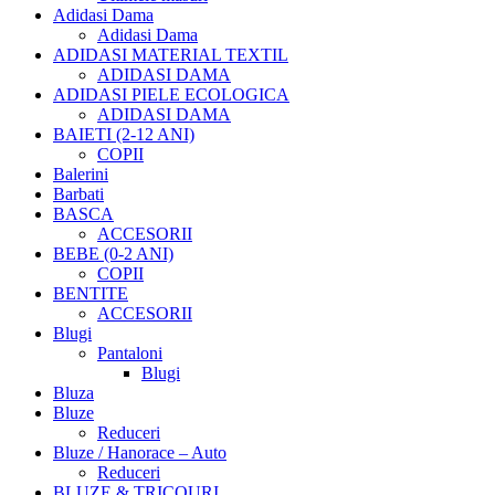
Adidasi Dama
Adidasi Dama
ADIDASI MATERIAL TEXTIL
ADIDASI DAMA
ADIDASI PIELE ECOLOGICA
ADIDASI DAMA
BAIETI (2-12 ANI)
COPII
Balerini
Barbati
BASCA
ACCESORII
BEBE (0-2 ANI)
COPII
BENTITE
ACCESORII
Blugi
Pantaloni
Blugi
Bluza
Bluze
Reduceri
Bluze / Hanorace – Auto
Reduceri
BLUZE & TRICOURI