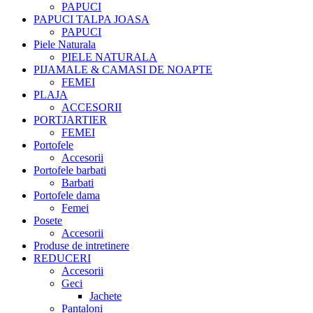
PAPUCI
PAPUCI TALPA JOASA
PAPUCI
Piele Naturala
PIELE NATURALA
PIJAMALE & CAMASI DE NOAPTE
FEMEI
PLAJA
ACCESORII
PORTJARTIER
FEMEI
Portofele
Accesorii
Portofele barbati
Barbati
Portofele dama
Femei
Posete
Accesorii
Produse de intretinere
REDUCERI
Accesorii
Geci
Jachete
Pantaloni