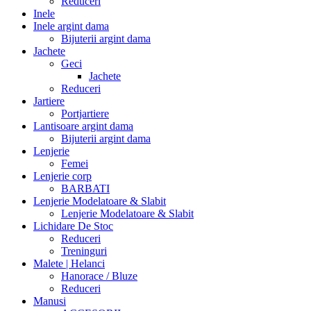
Reduceri
Inele
Inele argint dama
Bijuterii argint dama
Jachete
Geci
Jachete
Reduceri
Jartiere
Portjartiere
Lantisoare argint dama
Bijuterii argint dama
Lenjerie
Femei
Lenjerie corp
BARBATI
Lenjerie Modelatoare & Slabit
Lenjerie Modelatoare & Slabit
Lichidare De Stoc
Reduceri
Treninguri
Malete | Helanci
Hanorace / Bluze
Reduceri
Manusi