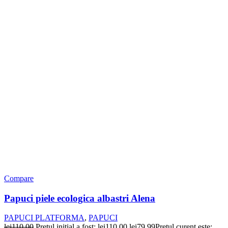
Compare
Papuci piele ecologica albastri Alena
PAPUCI PLATFORMA
,
PAPUCI
lei
110,00
Prețul inițial a fost: lei110,00.
lei
79,99
Prețul curent este: