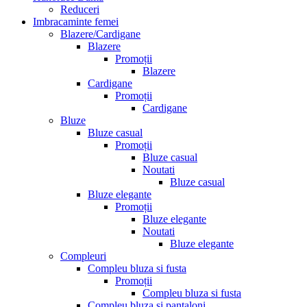
Reduceri
Imbracaminte femei
Blazere/Cardigane
Blazere
Promoții
Blazere
Cardigane
Promoții
Cardigane
Bluze
Bluze casual
Promoții
Bluze casual
Noutati
Bluze casual
Bluze elegante
Promoții
Bluze elegante
Noutati
Bluze elegante
Compleuri
Compleu bluza si fusta
Promoții
Compleu bluza si fusta
Compleu bluza si pantaloni