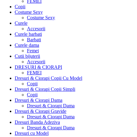
FEMEI
Copii
Costume Sexy
Costume Sexy
Curele
Accesorii
Curele barbati
Barbati
Curele dama
Femei
Cutii bijuterii
Accesorii
DRESURI & CIORAPI
FEMEI
Dresuri & Ciorapi Copii Cu Model
Copii
Dresuri & Ciorapi Copii Simpli
Copii
Dresuri & Ciorapi Dama
Dresuri & Ciorapi Dama
Dresuri & Ciorapi Gravide
Dresuri & Ciorapi Dama
Dresuri Banda Adeziva
Dresuri & Ciorapi Dama
Dresuri cu Model