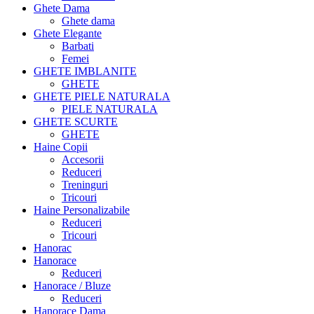
Ghete Dama
Ghete dama
Ghete Elegante
Barbati
Femei
GHETE IMBLANITE
GHETE
GHETE PIELE NATURALA
PIELE NATURALA
GHETE SCURTE
GHETE
Haine Copii
Accesorii
Reduceri
Treninguri
Tricouri
Haine Personalizabile
Reduceri
Tricouri
Hanorac
Hanorace
Reduceri
Hanorace / Bluze
Reduceri
Hanorace Dama