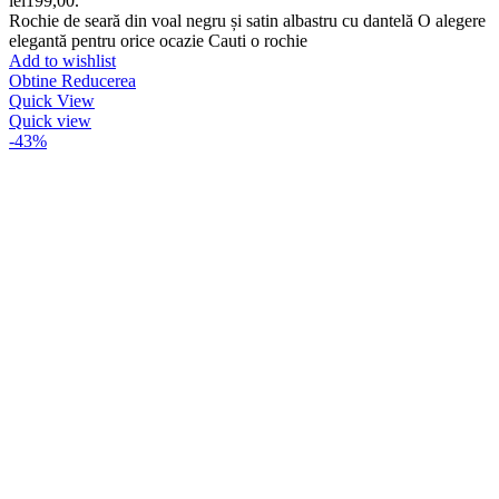
lei199,00.
Rochie de seară din voal negru și satin albastru cu dantelă O alegere
elegantă pentru orice ocazie Cauti o rochie
Add to wishlist
Obtine Reducerea
Quick View
Quick view
-43%