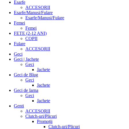
Esarfe
ACCESORII
Esarfe/Manusi/Fulare
Esarfe/Manusi/Fulare
Femei
Femei
FETE (2-12 ANI)
COPII
Fulare
ACCESORII
Geci
Geci | Jachete
Geci
Jachete
Geci de Blug
Geci
Jachete
Geci de Iarna
Geci
Jachete
Genti
ACCESORII
Clutch-uri/Plicuri
Promoții
Clutch-uri/Plicuri