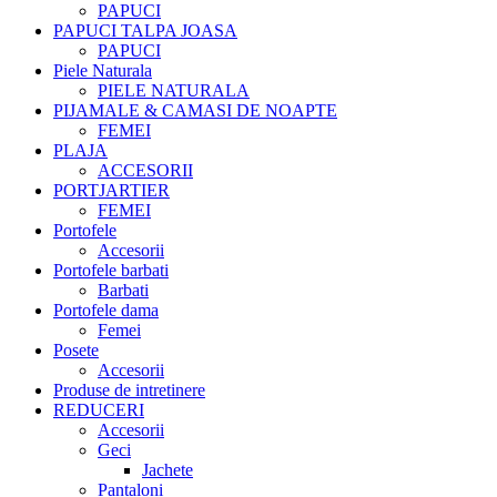
PAPUCI
PAPUCI TALPA JOASA
PAPUCI
Piele Naturala
PIELE NATURALA
PIJAMALE & CAMASI DE NOAPTE
FEMEI
PLAJA
ACCESORII
PORTJARTIER
FEMEI
Portofele
Accesorii
Portofele barbati
Barbati
Portofele dama
Femei
Posete
Accesorii
Produse de intretinere
REDUCERI
Accesorii
Geci
Jachete
Pantaloni