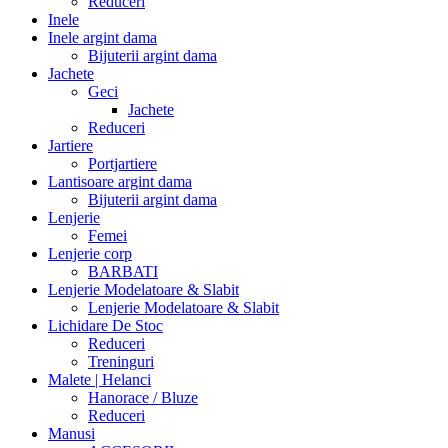
Reduceri
Inele
Inele argint dama
Bijuterii argint dama
Jachete
Geci
Jachete
Reduceri
Jartiere
Portjartiere
Lantisoare argint dama
Bijuterii argint dama
Lenjerie
Femei
Lenjerie corp
BARBATI
Lenjerie Modelatoare & Slabit
Lenjerie Modelatoare & Slabit
Lichidare De Stoc
Reduceri
Treninguri
Malete | Helanci
Hanorace / Bluze
Reduceri
Manusi