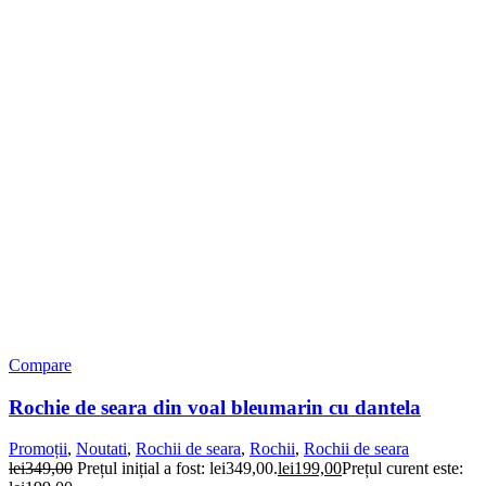
Compare
Rochie de seara din voal bleumarin cu dantela
Promoții
,
Noutati
,
Rochii de seara
,
Rochii
,
Rochii de seara
lei
349,00
Prețul inițial a fost: lei349,00.
lei
199,00
Prețul curent este: