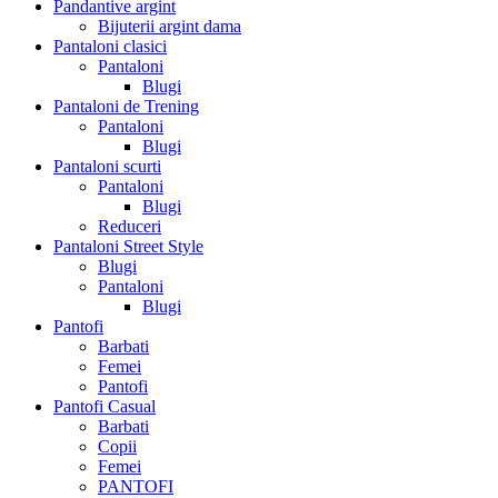
Pandantive argint
Bijuterii argint dama
Pantaloni clasici
Pantaloni
Blugi
Pantaloni de Trening
Pantaloni
Blugi
Pantaloni scurti
Pantaloni
Blugi
Reduceri
Pantaloni Street Style
Blugi
Pantaloni
Blugi
Pantofi
Barbati
Femei
Pantofi
Pantofi Casual
Barbati
Copii
Femei
PANTOFI