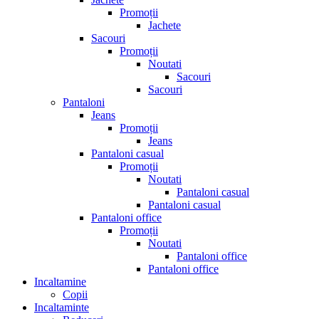
Promoții
Jachete
Sacouri
Promoții
Noutati
Sacouri
Sacouri
Pantaloni
Jeans
Promoții
Jeans
Pantaloni casual
Promoții
Noutati
Pantaloni casual
Pantaloni casual
Pantaloni office
Promoții
Noutati
Pantaloni office
Pantaloni office
Incaltamine
Copii
Incaltaminte