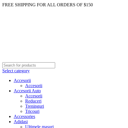
FREE SHIPPING FOR ALL ORDERS OF $150
Select category
Accesorii
Accesorii
Accesorii Auto
Accesorii
Reduceri
Treninguri
Tricouri
Accessories
Adidasi
Ultimele masuri