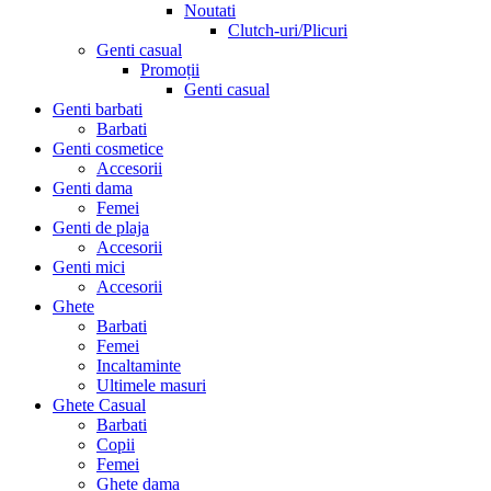
Noutati
Clutch-uri/Plicuri
Genti casual
Promoții
Genti casual
Genti barbati
Barbati
Genti cosmetice
Accesorii
Genti dama
Femei
Genti de plaja
Accesorii
Genti mici
Accesorii
Ghete
Barbati
Femei
Incaltaminte
Ultimele masuri
Ghete Casual
Barbati
Copii
Femei
Ghete dama