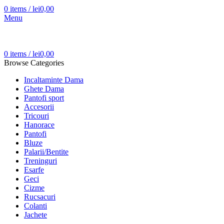
0
items
/
lei
0,00
Menu
0
items
/
lei
0,00
Browse Categories
Incaltaminte Dama
Ghete Dama
Pantofi sport
Accesorii
Tricouri
Hanorace
Pantofi
Bluze
Palarii/Bentite
Treninguri
Esarfe
Geci
Cizme
Rucsacuri
Colanti
Jachete