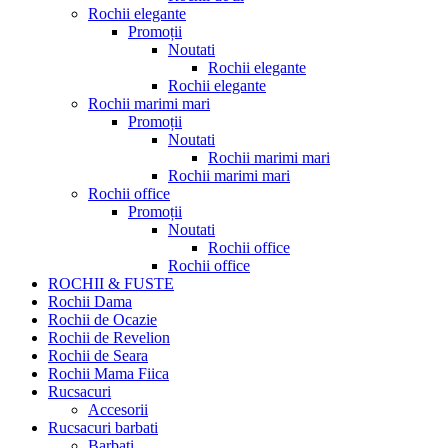
Rochii elegante
Promoții
Noutati
Rochii elegante
Rochii elegante
Rochii marimi mari
Promoții
Noutati
Rochii marimi mari
Rochii marimi mari
Rochii office
Promoții
Noutati
Rochii office
Rochii office
ROCHII & FUSTE
Rochii Dama
Rochii de Ocazie
Rochii de Revelion
Rochii de Seara
Rochii Mama Fiica
Rucsacuri
Accesorii
Rucsacuri barbati
Barbati