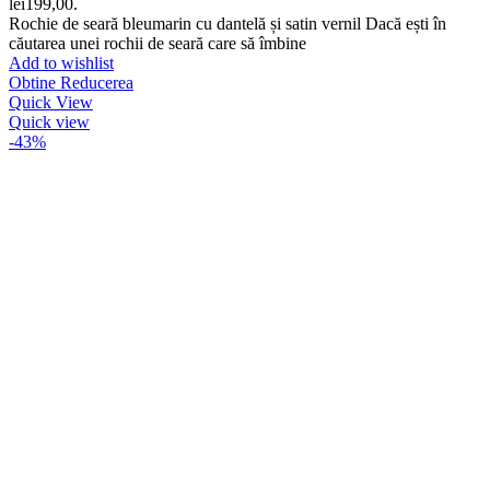
lei199,00.
Rochie de seară bleumarin cu dantelă și satin vernil Dacă ești în
căutarea unei rochii de seară care să îmbine
Add to wishlist
Obtine Reducerea
Quick View
Quick view
-43%