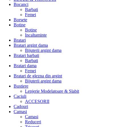
Bocanci
Barbati
Femei
Borsete
Botine
Botine
Incaltaminte
Bratari
Bratari argint dama
Bijuterii argint dama
Bratari barbati
Barbati
Bratari dama
Femei
Bratari de glezna din argint
Bijuterii argint dama
Bustiere
Lenjerie Modelatoare & Slabit
Caciuli
ACCESORII
Cadouri
Camasi
Camasi
Reduceri
Tricouri