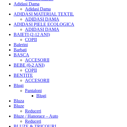
Adidasi Dama
Adidasi Dama
ADIDASI MATERIAL TEXTIL
ADIDASI DAMA
ADIDASI PIELE ECOLOGICA
ADIDASI DAMA
BAIETI (2-12 ANI)
COPII
Balerini
Barbati
BASCA
ACCESORII
BEBE (0-2 ANI)
COPII
BENTITE
ACCESORII
Blugi
Pantaloni
Blugi
Bluza
Bluze
Reduceri
Bluze / Hanorace – Auto
Reduceri
BLUZE & TRICOURI