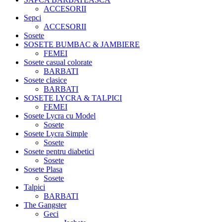
ACCESORII
Sepci
ACCESORII
Sosete
SOSETE BUMBAC & JAMBIERE
FEMEI
Sosete casual colorate
BARBATI
Sosete clasice
BARBATI
SOSETE LYCRA & TALPICI
FEMEI
Sosete Lycra cu Model
Sosete
Sosete Lycra Simple
Sosete
Sosete pentru diabetici
Sosete
Sosete Plasa
Sosete
Talpici
BARBATI
The Gangster
Geci