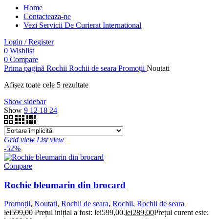
Home
Contacteaza-ne
Vezi Servicii De Curierat International
Login / Register
0
Wishlist
0
Compare
Prima pagină
Rochii
Rochii de seara
Promoții
Noutati
Afișez toate cele 5 rezultate
Show sidebar
Show
9
12
18
24
Grid view
List view
-52%
Compare
Rochie bleumarin din brocard
Promoții
,
Noutati
,
Rochii de seara
,
Rochii
,
Rochii de seara
lei
599,00
Prețul inițial a fost: lei599,00.
lei
289,00
Prețul curent este: