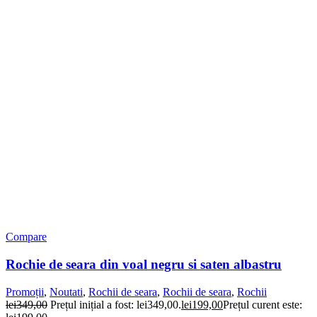
Compare
Rochie de seara din voal negru si saten albastru
Promoții
,
Noutati
,
Rochii de seara
,
Rochii de seara
,
Rochii
lei
349,00
Prețul inițial a fost: lei349,00.
lei
199,00
Prețul curent este: