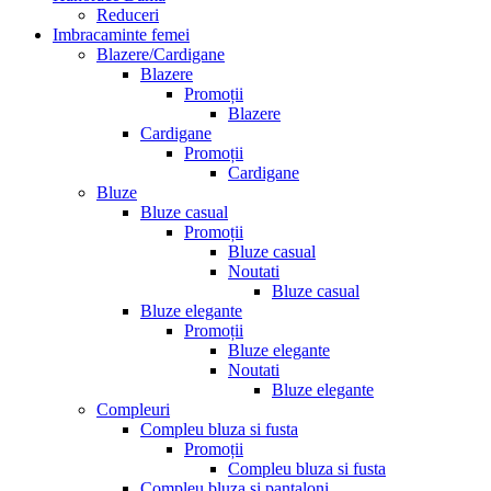
Reduceri
Imbracaminte femei
Blazere/Cardigane
Blazere
Promoții
Blazere
Cardigane
Promoții
Cardigane
Bluze
Bluze casual
Promoții
Bluze casual
Noutati
Bluze casual
Bluze elegante
Promoții
Bluze elegante
Noutati
Bluze elegante
Compleuri
Compleu bluza si fusta
Promoții
Compleu bluza si fusta
Compleu bluza si pantaloni