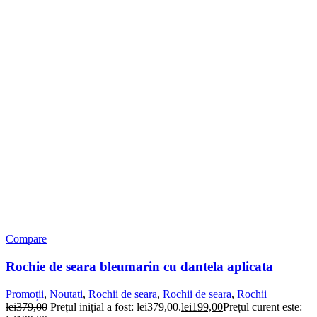
Compare
Rochie de seara bleumarin cu dantela aplicata
Promoții
,
Noutati
,
Rochii de seara
,
Rochii de seara
,
Rochii
lei
379,00
Prețul inițial a fost: lei379,00.
lei
199,00
Prețul curent este: