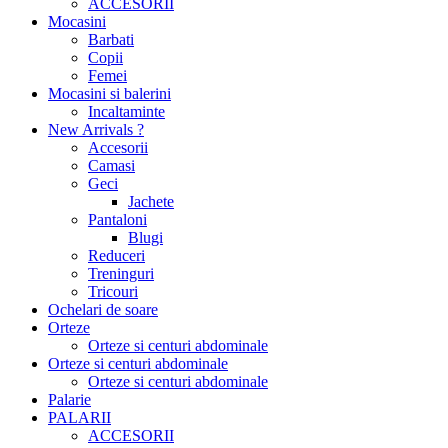
ACCESORII
Mocasini
Barbati
Copii
Femei
Mocasini si balerini
Incaltaminte
New Arrivals ?
Accesorii
Camasi
Geci
Jachete
Pantaloni
Blugi
Reduceri
Treninguri
Tricouri
Ochelari de soare
Orteze
Orteze si centuri abdominale
Orteze si centuri abdominale
Orteze si centuri abdominale
Palarie
PALARII
ACCESORII