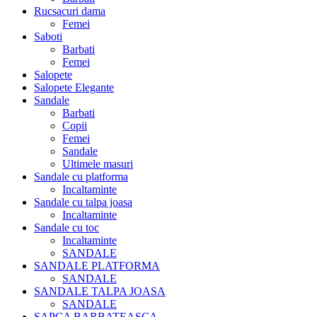
Rucsacuri dama
Femei
Saboti
Barbati
Femei
Salopete
Salopete Elegante
Sandale
Barbati
Copii
Femei
Sandale
Ultimele masuri
Sandale cu platforma
Incaltaminte
Sandale cu talpa joasa
Incaltaminte
Sandale cu toc
Incaltaminte
SANDALE
SANDALE PLATFORMA
SANDALE
SANDALE TALPA JOASA
SANDALE
SAPCA BARBATEASCA