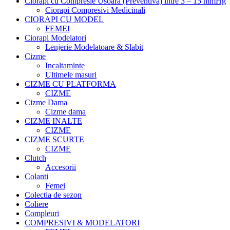
Ciorapi cu Compresie Usoara (Preventiva) intre 3 – 15 mmHg
Ciorapi Compresivi Medicinali
CIORAPI CU MODEL
FEMEI
Ciorapi Modelatori
Lenjerie Modelatoare & Slabit
Cizme
Incaltaminte
Ultimele masuri
CIZME CU PLATFORMA
CIZME
Cizme Dama
Cizme dama
CIZME INALTE
CIZME
CIZME SCURTE
CIZME
Clutch
Accesorii
Colanti
Femei
Colectia de sezon
Coliere
Compleuri
COMPRESIVI & MODELATORI