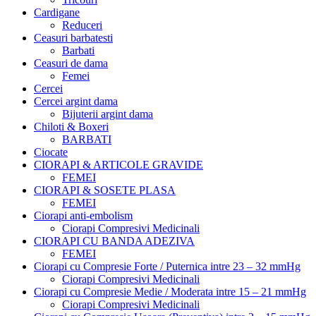
Cardigane
Reduceri
Ceasuri barbatesti
Barbati
Ceasuri de dama
Femei
Cercei
Cercei argint dama
Bijuterii argint dama
Chiloti & Boxeri
BARBATI
Ciocate
CIORAPI & ARTICOLE GRAVIDE
FEMEI
CIORAPI & SOSETE PLASA
FEMEI
Ciorapi anti-embolism
Ciorapi Compresivi Medicinali
CIORAPI CU BANDA ADEZIVA
FEMEI
Ciorapi cu Compresie Forte / Puternica intre 23 – 32 mmHg
Ciorapi Compresivi Medicinali
Ciorapi cu Compresie Medie / Moderata intre 15 – 21 mmHg
Ciorapi Compresivi Medicinali