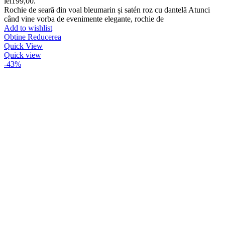
lei199,00.
Rochie de seară din voal bleumarin și satén roz cu dantelă Atunci
când vine vorba de evenimente elegante, rochie de
Add to wishlist
Obtine Reducerea
Quick View
Quick view
-43%