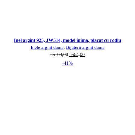
Inel argint 925, JW514, model inima, placat cu rodiu
Inele argint dama
,
Bijuterii argint dama
Prețul
Prețul
lei
109,00
lei
64,00
inițial
curent
-41%
a
este:
fost:
lei64,00.
lei109,00.