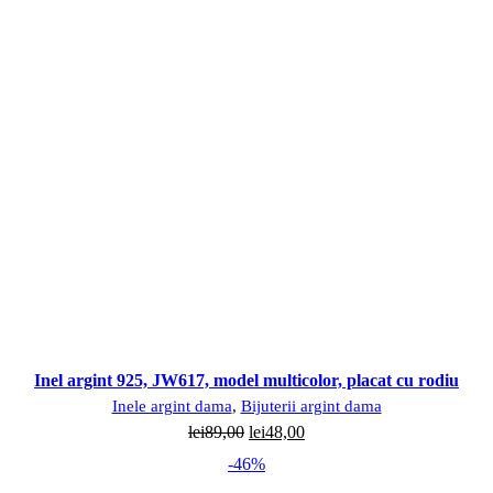
Inel argint 925, JW617, model multicolor, placat cu rodiu
Inele argint dama
,
Bijuterii argint dama
Prețul
Prețul
lei
89,00
lei
48,00
inițial
curent
-46%
a
este: