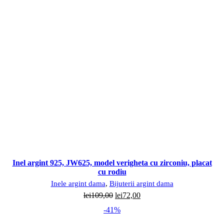
Inel argint 925, JW625, model verigheta cu zirconiu, placat
cu rodiu
Inele argint dama
,
Bijuterii argint dama
Prețul
Prețul
lei
109,00
lei
72,00
inițial
curent
-41%
a
este: