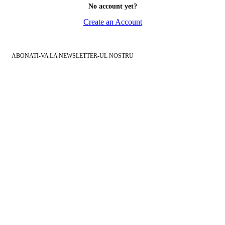
No account yet?
Create an Account
ABONATI-VA LA NEWSLETTER-UL NOSTRU
DORITI SA FITI LA
CURENT CU ULTIMELE
OFERTE, LA O GAMA
LARGA DE PRODUSE?
ABONATI-VA LA
NEWSLETTER-UL
NOSTRU
(INTRODUCETI-VA
ADRESA DE EMAIL)