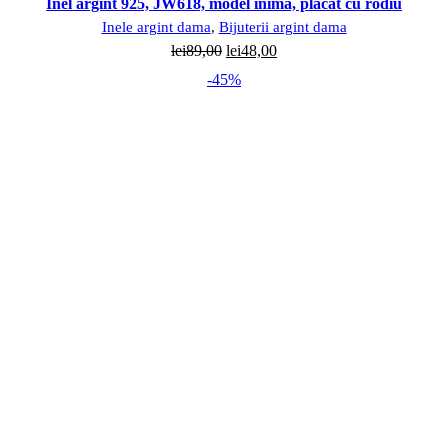
Inel argint 925, JW618, model inima, placat cu rodiu
Inele argint dama
,
Bijuterii argint dama
Prețul
Prețul
lei
89,00
lei
48,00
inițial
curent
-45%
a
este:
fost:
lei48,00.
lei89,00.