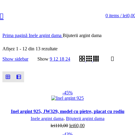
0
items
/
lei
0,0
Prima pagină
Inele argint dama
Bijuterii argint dama
Afișez 1 - 12 din 13 rezultate
Show sidebar
Show
9
12
18
24
-45%
Inel argint 925, JW329, model cu pietre, placat cu rodiu
Inele argint dama
,
Bijuterii argint dama
Prețul
Prețul
lei
110,00
lei
60,00
inițial
curent
-43%