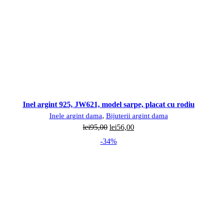
Inel argint 925, JW621, model sarpe, placat cu rodiu
Inele argint dama
,
Bijuterii argint dama
Prețul
Prețul
lei
95,00
lei
56,00
inițial
curent
-34%
a
este:
fost:
lei56,00.
lei95,00.