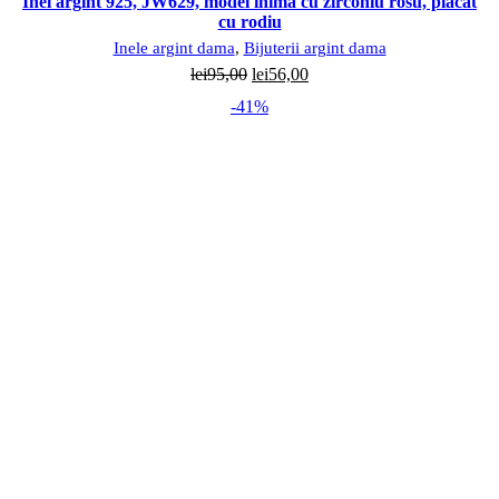
Inel argint 925, JW629, model inima cu zirconiu rosu, placat
cu rodiu
Inele argint dama
,
Bijuterii argint dama
Prețul
Prețul
lei
95,00
lei
56,00
inițial
curent
-41%
a
este:
fost:
lei56,00.
lei95,00.