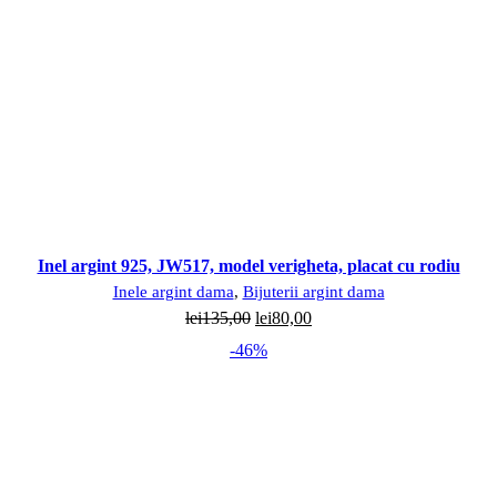
Inel argint 925, JW517, model verigheta, placat cu rodiu
Inele argint dama
,
Bijuterii argint dama
Prețul
Prețul
lei
135,00
lei
80,00
inițial
curent
-46%
a
este:
fost:
lei80,00.
lei135,00.