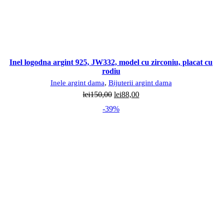
Inel logodna argint 925, JW332, model cu zirconiu, placat cu
rodiu
Inele argint dama
,
Bijuterii argint dama
Prețul
Prețul
lei
150,00
lei
88,00
inițial
curent
-39%
a
este:
fost:
lei88,00.
lei150,00.