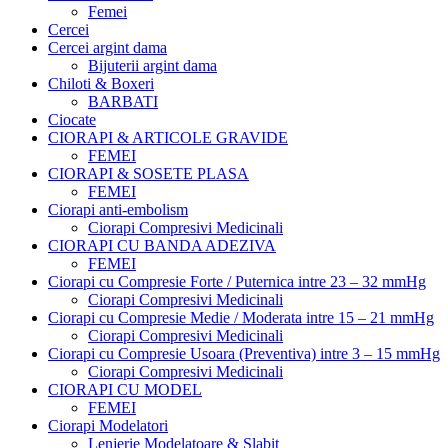
Femei
Cercei
Cercei argint dama
Bijuterii argint dama
Chiloti & Boxeri
BARBATI
Ciocate
CIORAPI & ARTICOLE GRAVIDE
FEMEI
CIORAPI & SOSETE PLASA
FEMEI
Ciorapi anti-embolism
Ciorapi Compresivi Medicinali
CIORAPI CU BANDA ADEZIVA
FEMEI
Ciorapi cu Compresie Forte / Puternica intre 23 – 32 mmHg
Ciorapi Compresivi Medicinali
Ciorapi cu Compresie Medie / Moderata intre 15 – 21 mmHg
Ciorapi Compresivi Medicinali
Ciorapi cu Compresie Usoara (Preventiva) intre 3 – 15 mmHg
Ciorapi Compresivi Medicinali
CIORAPI CU MODEL
FEMEI
Ciorapi Modelatori
Lenjerie Modelatoare & Slabit