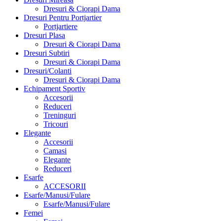
Dresuri & Ciorapi Dama
Dresuri Pentru Portjartier
Portjartiere
Dresuri Plasa
Dresuri & Ciorapi Dama
Dresuri Subtiri
Dresuri & Ciorapi Dama
Dresuri/Colanti
Dresuri & Ciorapi Dama
Echipament Sportiv
Accesorii
Reduceri
Treninguri
Tricouri
Elegante
Accesorii
Camasi
Elegante
Reduceri
Esarfe
ACCESORII
Esarfe/Manusi/Fulare
Esarfe/Manusi/Fulare
Femei