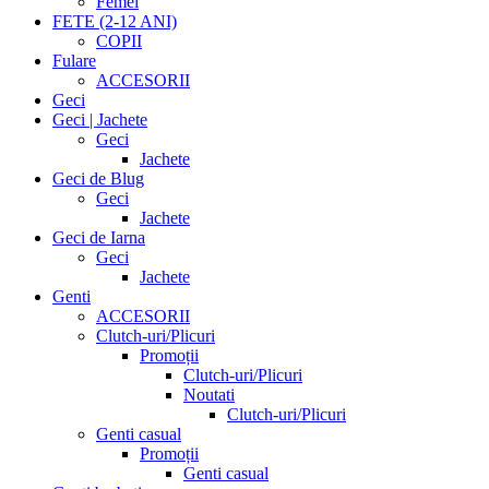
Femei
FETE (2-12 ANI)
COPII
Fulare
ACCESORII
Geci
Geci | Jachete
Geci
Jachete
Geci de Blug
Geci
Jachete
Geci de Iarna
Geci
Jachete
Genti
ACCESORII
Clutch-uri/Plicuri
Promoții
Clutch-uri/Plicuri
Noutati
Clutch-uri/Plicuri
Genti casual
Promoții
Genti casual