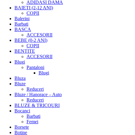
ADIDASI DAMA
BAIETI (2-12 ANI)
COPII
Balerini
Barbati
BASCA
ACCESORII
BEBE (0-2 ANI)
COPII
BENTITE
ACCESORII
Blugi
Pantaloni
Blugi
Bluza
Bluze
Reduceri
Bluze / Hanorace – Auto
Reduceri
BLUZE & TRICOURI
Bocanci
Barbati
Femei
Borsete
Botine