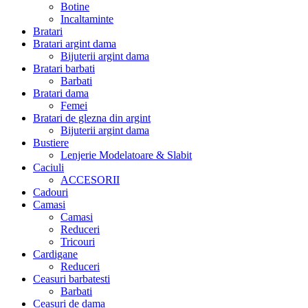
Botine
Incaltaminte
Bratari
Bratari argint dama
Bijuterii argint dama
Bratari barbati
Barbati
Bratari dama
Femei
Bratari de glezna din argint
Bijuterii argint dama
Bustiere
Lenjerie Modelatoare & Slabit
Caciuli
ACCESORII
Cadouri
Camasi
Camasi
Reduceri
Tricouri
Cardigane
Reduceri
Ceasuri barbatesti
Barbati
Ceasuri de dama