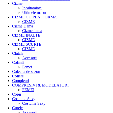
Cizme
Incaltaminte
Ultimele masuri
CIZME CU PLATFORMA
CIZME
Cizme Dama
Cizme dama
CIZME INALTE
CIZME
CIZME SCURTE
CIZME
Clutch
Accesorii
Colanti
Femei
Colectia de sezon
Coliere
Compleuri
COMPRESIVI & MODELATORI
FEMEI
Copii
Costume Sexy
Costume Sexy
Curele
Accesorii