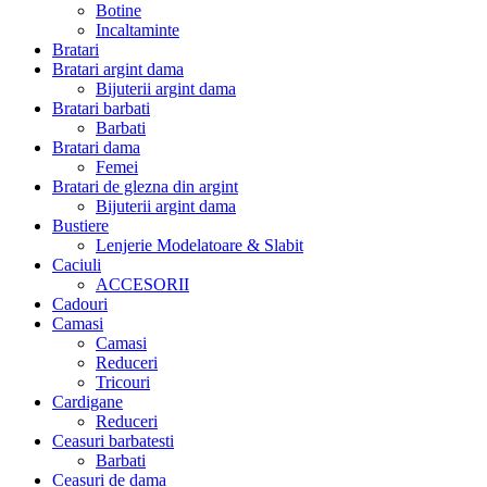
Botine
Incaltaminte
Bratari
Bratari argint dama
Bijuterii argint dama
Bratari barbati
Barbati
Bratari dama
Femei
Bratari de glezna din argint
Bijuterii argint dama
Bustiere
Lenjerie Modelatoare & Slabit
Caciuli
ACCESORII
Cadouri
Camasi
Camasi
Reduceri
Tricouri
Cardigane
Reduceri
Ceasuri barbatesti
Barbati
Ceasuri de dama