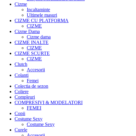
Cizme
Incaltaminte
Ultimele masuri
CIZME CU PLATFORMA
CIZME
Cizme Dama
Cizme dama
CIZME INALTE
CIZME
CIZME SCURTE
CIZME
Clutch
Accesorii
Colanti
Femei
Colectia de sezon
Coliere
Compleuri
COMPRESIVI & MODELATORI
FEMEI
Copii
Costume Sexy
Costume Sexy
Curele
Accesorii