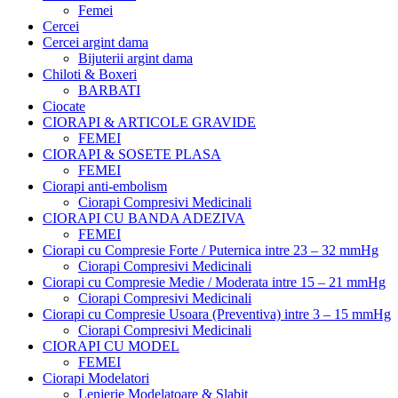
Femei
Cercei
Cercei argint dama
Bijuterii argint dama
Chiloti & Boxeri
BARBATI
Ciocate
CIORAPI & ARTICOLE GRAVIDE
FEMEI
CIORAPI & SOSETE PLASA
FEMEI
Ciorapi anti-embolism
Ciorapi Compresivi Medicinali
CIORAPI CU BANDA ADEZIVA
FEMEI
Ciorapi cu Compresie Forte / Puternica intre 23 – 32 mmHg
Ciorapi Compresivi Medicinali
Ciorapi cu Compresie Medie / Moderata intre 15 – 21 mmHg
Ciorapi Compresivi Medicinali
Ciorapi cu Compresie Usoara (Preventiva) intre 3 – 15 mmHg
Ciorapi Compresivi Medicinali
CIORAPI CU MODEL
FEMEI
Ciorapi Modelatori
Lenjerie Modelatoare & Slabit