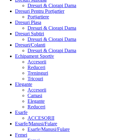
Dresuri & Ciorapi Dama
Dresuri Pentru Portjartier
Portjartiere
Dresuri Plasa
Dresuri & Ciorapi Dama
Dresuri Subtiri
Dresuri & Ciorapi Dama
Dresuri/Colanti
Dresuri & Ciorapi Dama
Echipament Sportiv
Accesorii
Reduceri
Treninguri
Tricouri
Elegante
Accesorii
Camasi
Elegante
Reduceri
Esarfe
ACCESORII
Esarfe/Manusi/Fulare
Esarfe/Manusi/Fulare
Femei