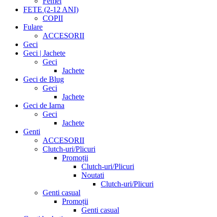
Femei
FETE (2-12 ANI)
COPII
Fulare
ACCESORII
Geci
Geci | Jachete
Geci
Jachete
Geci de Blug
Geci
Jachete
Geci de Iarna
Geci
Jachete
Genti
ACCESORII
Clutch-uri/Plicuri
Promoții
Clutch-uri/Plicuri
Noutati
Clutch-uri/Plicuri
Genti casual
Promoții
Genti casual