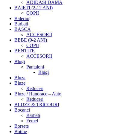
ADIDASI DAMA
BAIETI (2-12 ANI)
COPII
Balerini
Barbati
BASCA
ACCESORII
BEBE (0-2 ANI)
COPII
BENTITE
ACCESORII
Blugi
Pantaloni
Blugi
Bluza
Bluze
Reduceri
Bluze / Hanorace – Auto
Reduceri
BLUZE & TRICOURI
Bocanci
Barbati
Femei
Borsete
Botine