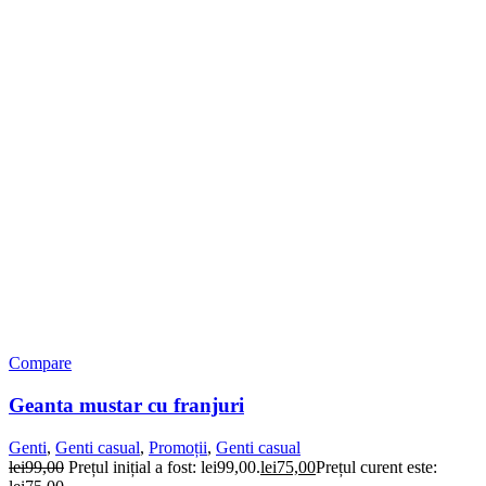
Compare
Geanta mustar cu franjuri
Genti
,
Genti casual
,
Promoții
,
Genti casual
lei
99,00
Prețul inițial a fost: lei99,00.
lei
75,00
Prețul curent este: