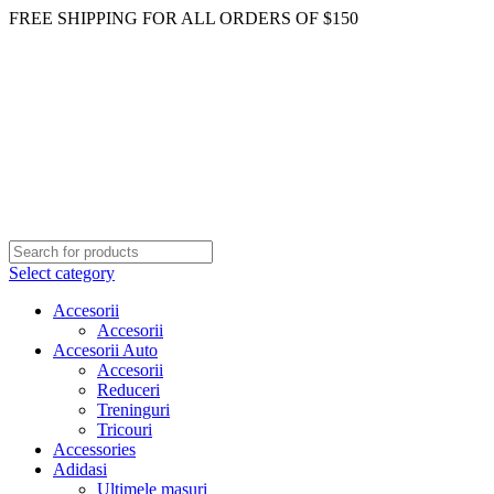
FREE SHIPPING FOR ALL ORDERS OF $150
Select category
Accesorii
Accesorii
Accesorii Auto
Accesorii
Reduceri
Treninguri
Tricouri
Accessories
Adidasi
Ultimele masuri