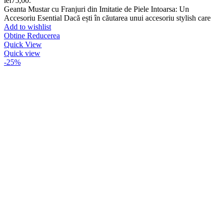
lei75,00.
Geanta Mustar cu Franjuri din Imitatie de Piele Intoarsa: Un
Accesoriu Esential Dacă ești în căutarea unui accesoriu stylish care
Add to wishlist
Obtine Reducerea
Quick View
Quick view
-25%