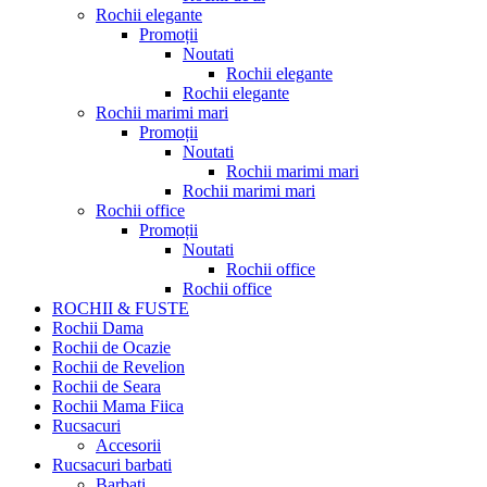
Rochii elegante
Promoții
Noutati
Rochii elegante
Rochii elegante
Rochii marimi mari
Promoții
Noutati
Rochii marimi mari
Rochii marimi mari
Rochii office
Promoții
Noutati
Rochii office
Rochii office
ROCHII & FUSTE
Rochii Dama
Rochii de Ocazie
Rochii de Revelion
Rochii de Seara
Rochii Mama Fiica
Rucsacuri
Accesorii
Rucsacuri barbati
Barbati