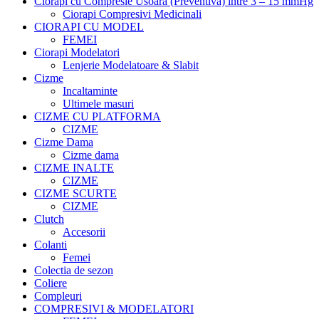
Ciorapi cu Compresie Usoara (Preventiva) intre 3 – 15 mmHg
Ciorapi Compresivi Medicinali
CIORAPI CU MODEL
FEMEI
Ciorapi Modelatori
Lenjerie Modelatoare & Slabit
Cizme
Incaltaminte
Ultimele masuri
CIZME CU PLATFORMA
CIZME
Cizme Dama
Cizme dama
CIZME INALTE
CIZME
CIZME SCURTE
CIZME
Clutch
Accesorii
Colanti
Femei
Colectia de sezon
Coliere
Compleuri
COMPRESIVI & MODELATORI