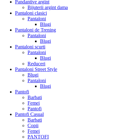
Pandantive argint
Bijuterii argint dama
Pantaloni clasici
Pantaloni
Blugi
Pantaloni de Trening
Pantaloni
Blugi
Pantaloni scurti
Pantaloni
Blugi
Reduceri
Pantaloni Street Style
Blugi
Pantaloni
Blugi
Pantofi
Barbati
Femei
Pantofi
Pantofi Casual
Barbati
Copii
Femei
PANTOFI