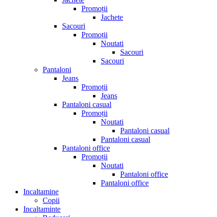
Promoții
Jachete
Sacouri
Promoții
Noutati
Sacouri
Sacouri
Pantaloni
Jeans
Promoții
Jeans
Pantaloni casual
Promoții
Noutati
Pantaloni casual
Pantaloni casual
Pantaloni office
Promoții
Noutati
Pantaloni office
Pantaloni office
Incaltamine
Copii
Incaltaminte