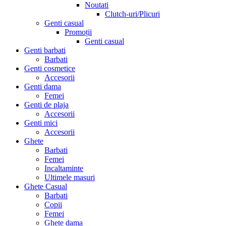
Noutati
Clutch-uri/Plicuri
Genti casual
Promoții
Genti casual
Genti barbati
Barbati
Genti cosmetice
Accesorii
Genti dama
Femei
Genti de plaja
Accesorii
Genti mici
Accesorii
Ghete
Barbati
Femei
Incaltaminte
Ultimele masuri
Ghete Casual
Barbati
Copii
Femei
Ghete dama