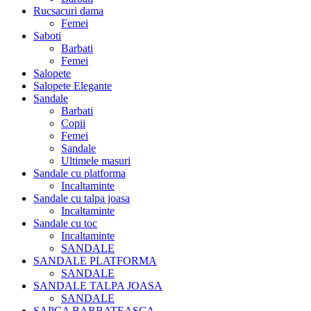
Rucsacuri dama
Femei
Saboti
Barbati
Femei
Salopete
Salopete Elegante
Sandale
Barbati
Copii
Femei
Sandale
Ultimele masuri
Sandale cu platforma
Incaltaminte
Sandale cu talpa joasa
Incaltaminte
Sandale cu toc
Incaltaminte
SANDALE
SANDALE PLATFORMA
SANDALE
SANDALE TALPA JOASA
SANDALE
SAPCA BARBATEASCA