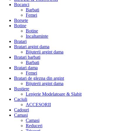
Bocanci
Barbati
Femei
Borsete
Botine
Botine
Incaltaminte
Bratari
Bratari argint dama
Bijuterii argint dama
Bratari barbati
Barbati
Bratari dama
Femei
Bratari de glezna din argint
Bijuterii argint dama
Bustiere
Lenjerie Modelatoare & Slabit
Caciuli
ACCESORII
Cadouri
Camasi
Camasi
Reduceri
Tricouri