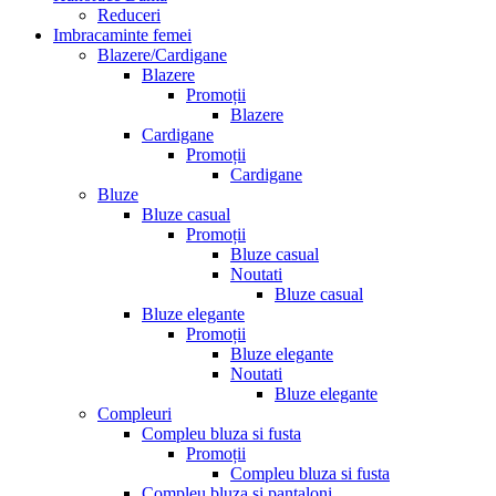
Reduceri
Imbracaminte femei
Blazere/Cardigane
Blazere
Promoții
Blazere
Cardigane
Promoții
Cardigane
Bluze
Bluze casual
Promoții
Bluze casual
Noutati
Bluze casual
Bluze elegante
Promoții
Bluze elegante
Noutati
Bluze elegante
Compleuri
Compleu bluza si fusta
Promoții
Compleu bluza si fusta
Compleu bluza si pantaloni