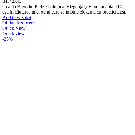
lei142,00.
Geanta Bleu din Piele Ecologică: Eleganță și Funcționalitate Dacă
ești în căutarea unei genți care să îmbine eleganța cu practicitatea,
Add to wishlist
Obtine Reducerea
Quick View
Quick view
-25%