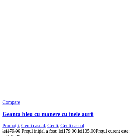
Compare
Geanta bleu cu manere cu inele aurii
Promoții
,
Genti casual
,
Genti
,
Genti casual
lei
179,00
Prețul inițial a fost: lei179,00.
lei
135,00
Prețul curent este: