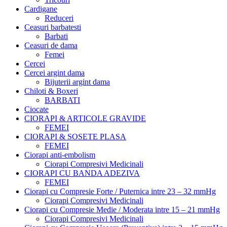
Cardigane
Reduceri
Ceasuri barbatesti
Barbati
Ceasuri de dama
Femei
Cercei
Cercei argint dama
Bijuterii argint dama
Chiloti & Boxeri
BARBATI
Ciocate
CIORAPI & ARTICOLE GRAVIDE
FEMEI
CIORAPI & SOSETE PLASA
FEMEI
Ciorapi anti-embolism
Ciorapi Compresivi Medicinali
CIORAPI CU BANDA ADEZIVA
FEMEI
Ciorapi cu Compresie Forte / Puternica intre 23 – 32 mmHg
Ciorapi Compresivi Medicinali
Ciorapi cu Compresie Medie / Moderata intre 15 – 21 mmHg
Ciorapi Compresivi Medicinali