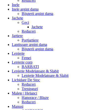
Reduceri
Inele
Inele argint dama
Bijuterii argint dama
Jachete
Geci
Jachete
Reduceri
Jartiere
Portjartiere
Lantisoare argint dama
Bijuterii argint dama
Lenjerie
Femei
Lenjerie corp
BARBATI
Lenjerie Modelatoare & Slabit
Lenjerie Modelatoare & Slabit
Lichidare De Stoc
Reduceri
Treninguri
Malete | Helanci
Hanorace / Bluze
Reduceri
Manusi