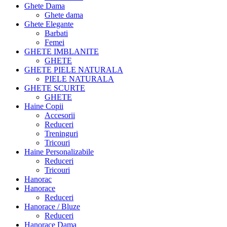
Ghete Dama
Ghete dama
Ghete Elegante
Barbati
Femei
GHETE IMBLANITE
GHETE
GHETE PIELE NATURALA
PIELE NATURALA
GHETE SCURTE
GHETE
Haine Copii
Accesorii
Reduceri
Treninguri
Tricouri
Haine Personalizabile
Reduceri
Tricouri
Hanorac
Hanorace
Reduceri
Hanorace / Bluze
Reduceri
Hanorace Dama