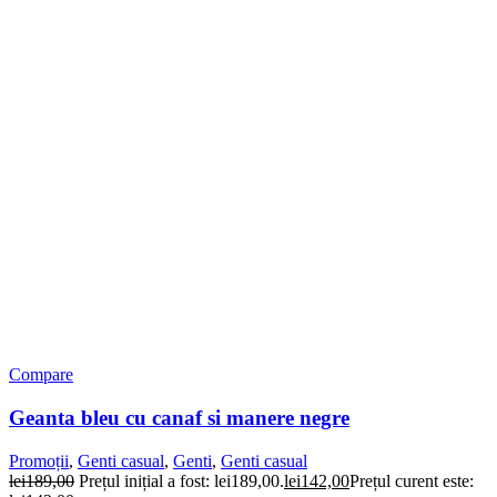
Compare
Geanta bleu cu canaf si manere negre
Promoții
,
Genti casual
,
Genti
,
Genti casual
lei
189,00
Prețul inițial a fost: lei189,00.
lei
142,00
Prețul curent este: