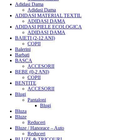
Adidasi Dama
Adidasi Dama
ADIDASI MATERIAL TEXTIL
ADIDASI DAMA
ADIDASI PIELE ECOLOGICA
ADIDASI DAMA
BAIETI (2-12 ANI)
COPII
Balerini
Barbati
BASCA
ACCESORII
BEBE (0-2 ANI)
COPII
BENTITE
ACCESORII
Blugi
Pantaloni
Blugi
Bluza
Bluze
Reduceri
Bluze / Hanorace – Auto
Reduceri
BLUZE & TRICOURI