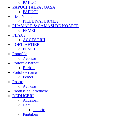
PAPUCI
PAPUCI TALPA JOASA
PAPUCI
Piele Naturala
PIELE NATURALA
PIJAMALE & CAMASI DE NOAPTE
FEMEI
PLAJA
ACCESORII
PORTJARTIER
FEMEI
Portofele
Accesorii
Portofele barbati
Barbati
Portofele dama
Femei
Posete
Accesorii
Produse de intretinere
REDUCERI
Accesorii
Geci
Jachete
Pantaloni