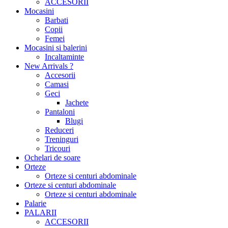
ACCESORII
Mocasini
Barbati
Copii
Femei
Mocasini si balerini
Incaltaminte
New Arrivals ?
Accesorii
Camasi
Geci
Jachete
Pantaloni
Blugi
Reduceri
Treninguri
Tricouri
Ochelari de soare
Orteze
Orteze si centuri abdominale
Orteze si centuri abdominale
Orteze si centuri abdominale
Palarie
PALARII
ACCESORII