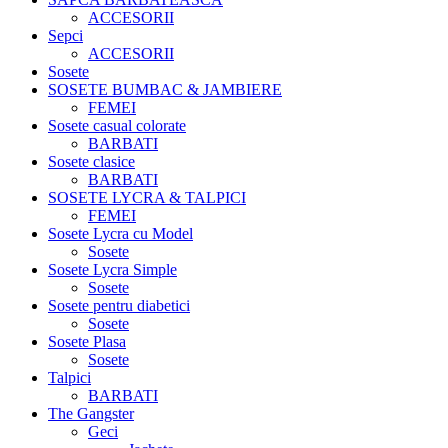
ACCESORII
Sepci
ACCESORII
Sosete
SOSETE BUMBAC & JAMBIERE
FEMEI
Sosete casual colorate
BARBATI
Sosete clasice
BARBATI
SOSETE LYCRA & TALPICI
FEMEI
Sosete Lycra cu Model
Sosete
Sosete Lycra Simple
Sosete
Sosete pentru diabetici
Sosete
Sosete Plasa
Sosete
Talpici
BARBATI
The Gangster
Geci