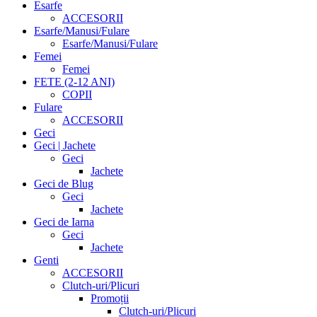
Esarfe
ACCESORII
Esarfe/Manusi/Fulare
Esarfe/Manusi/Fulare
Femei
Femei
FETE (2-12 ANI)
COPII
Fulare
ACCESORII
Geci
Geci | Jachete
Geci
Jachete
Geci de Blug
Geci
Jachete
Geci de Iarna
Geci
Jachete
Genti
ACCESORII
Clutch-uri/Plicuri
Promoții
Clutch-uri/Plicuri