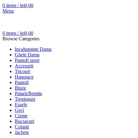
0
items
/
lei
0,00
Menu
0
items
/
lei
0,00
Browse Categories
Incaltaminte Dama
Ghete Dama
Pantofi sport
Accesorii
Tricouri
Hanorace
Pantofi
Bluze
Palarii/Bentite
Treninguri
Esarfe
Geci
Cizme
Rucsacuri
Colanti
Jachete