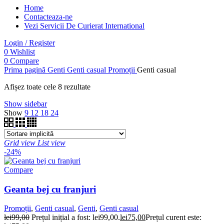
Home
Contacteaza-ne
Vezi Servicii De Curierat International
Login / Register
0
Wishlist
0
Compare
Prima pagină
Genti
Genti casual
Promoții
Genti casual
Afișez toate cele 8 rezultate
Show sidebar
Show
9
12
18
24
Grid view
List view
-24%
Compare
Geanta bej cu franjuri
Promoții
,
Genti casual
,
Genti
,
Genti casual
lei
99,00
Prețul inițial a fost: lei99,00.
lei
75,00
Prețul curent este: