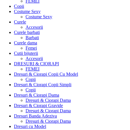
FEMEI
Copii
Costume Sexy
Costume Sexy
Curele
Accesorii
Curele barbati
Barbati
Curele dama
Femei
Cutii bijuterii
Accesorii
DRESURI & CIORAPI
FEMEI
Dresuri & Ciorapi Copii Cu Model
Copii
Dresuri & Ciorapi Copii Simpli
Copii
Dresuri & Ciorapi Dama
Dresuri & Ciorapi Dama
Dresuri & Ciorapi Gravide
Dresuri & Ciorapi Dama
Dresuri Banda Adeziva
Dresuri & Ciorapi Dama
Dresuri cu Model