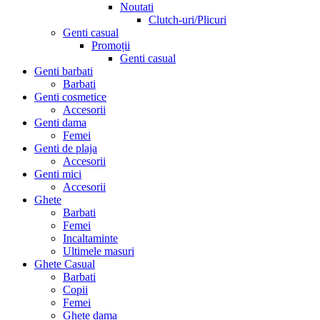
Noutati
Clutch-uri/Plicuri
Genti casual
Promoții
Genti casual
Genti barbati
Barbati
Genti cosmetice
Accesorii
Genti dama
Femei
Genti de plaja
Accesorii
Genti mici
Accesorii
Ghete
Barbati
Femei
Incaltaminte
Ultimele masuri
Ghete Casual
Barbati
Copii
Femei
Ghete dama