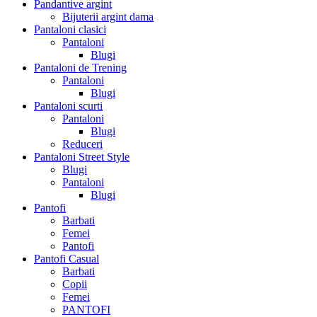
Pandantive argint
Bijuterii argint dama
Pantaloni clasici
Pantaloni
Blugi
Pantaloni de Trening
Pantaloni
Blugi
Pantaloni scurti
Pantaloni
Blugi
Reduceri
Pantaloni Street Style
Blugi
Pantaloni
Blugi
Pantofi
Barbati
Femei
Pantofi
Pantofi Casual
Barbati
Copii
Femei
PANTOFI