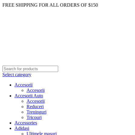
FREE SHIPPING FOR ALL ORDERS OF $150
Select category
Accesorii
Accesorii
Accesorii Auto
Accesorii
Reduceri
Treninguri
Tricouri
Accessories
Adidasi
Ultimele masuri