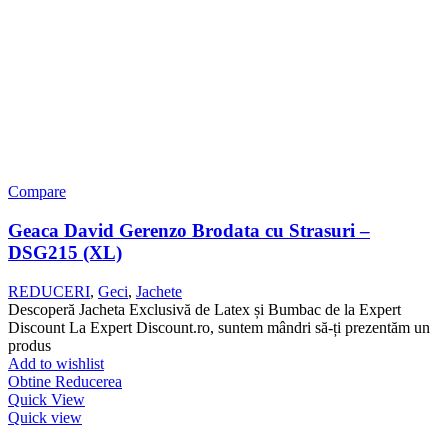
Compare
Geaca David Gerenzo Brodata cu Strasuri –
DSG215 (XL)
REDUCERI
,
Geci
,
Jachete
Descoperă Jacheta Exclusivă de Latex și Bumbac de la Expert
Discount La Expert Discount.ro, suntem mândri să-ți prezentăm un
produs
Add to wishlist
Obtine Reducerea
Quick View
Quick view