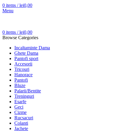
0
items
/
lei
0,00
Menu
0
items
/
lei
0,00
Browse Categories
Incaltaminte Dama
Ghete Dama
Pantofi sport
Accesorii
Tricouri
Hanorace
Pantofi
Bluze
Palarii/Bentite
Treninguri
Esarfe
Geci
Cizme
Rucsacuri
Colanti
Jachete