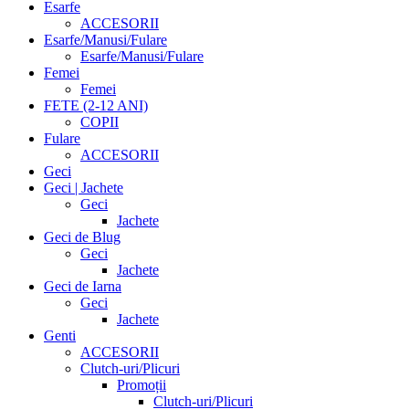
Esarfe
ACCESORII
Esarfe/Manusi/Fulare
Esarfe/Manusi/Fulare
Femei
Femei
FETE (2-12 ANI)
COPII
Fulare
ACCESORII
Geci
Geci | Jachete
Geci
Jachete
Geci de Blug
Geci
Jachete
Geci de Iarna
Geci
Jachete
Genti
ACCESORII
Clutch-uri/Plicuri
Promoții
Clutch-uri/Plicuri