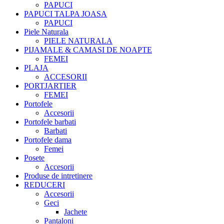
PAPUCI
PAPUCI TALPA JOASA
PAPUCI
Piele Naturala
PIELE NATURALA
PIJAMALE & CAMASI DE NOAPTE
FEMEI
PLAJA
ACCESORII
PORTJARTIER
FEMEI
Portofele
Accesorii
Portofele barbati
Barbati
Portofele dama
Femei
Posete
Accesorii
Produse de intretinere
REDUCERI
Accesorii
Geci
Jachete
Pantaloni