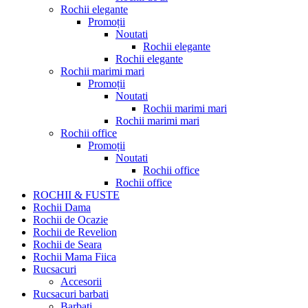
Rochii elegante
Promoții
Noutati
Rochii elegante
Rochii elegante
Rochii marimi mari
Promoții
Noutati
Rochii marimi mari
Rochii marimi mari
Rochii office
Promoții
Noutati
Rochii office
Rochii office
ROCHII & FUSTE
Rochii Dama
Rochii de Ocazie
Rochii de Revelion
Rochii de Seara
Rochii Mama Fiica
Rucsacuri
Accesorii
Rucsacuri barbati
Barbati