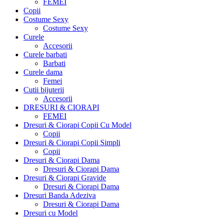
FEMEI
Copii
Costume Sexy
Costume Sexy
Curele
Accesorii
Curele barbati
Barbati
Curele dama
Femei
Cutii bijuterii
Accesorii
DRESURI & CIORAPI
FEMEI
Dresuri & Ciorapi Copii Cu Model
Copii
Dresuri & Ciorapi Copii Simpli
Copii
Dresuri & Ciorapi Dama
Dresuri & Ciorapi Dama
Dresuri & Ciorapi Gravide
Dresuri & Ciorapi Dama
Dresuri Banda Adeziva
Dresuri & Ciorapi Dama
Dresuri cu Model