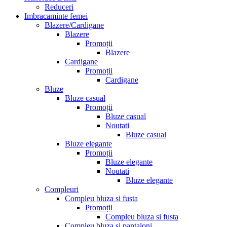
Reduceri
Imbracaminte femei
Blazere/Cardigane
Blazere
Promoții
Blazere
Cardigane
Promoții
Cardigane
Bluze
Bluze casual
Promoții
Bluze casual
Noutati
Bluze casual
Bluze elegante
Promoții
Bluze elegante
Noutati
Bluze elegante
Compleuri
Compleu bluza si fusta
Promoții
Compleu bluza si fusta
Compleu bluza si pantaloni