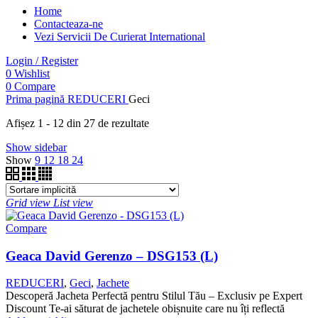
Home
Contacteaza-ne
Vezi Servicii De Curierat International
Login / Register
0
Wishlist
0
Compare
Prima pagină
REDUCERI
Geci
Afișez 1 - 12 din 27 de rezultate
Show sidebar
Show
9
12
18
24
Grid view
List view
Compare
Geaca David Gerenzo – DSG153 (L)
REDUCERI
,
Geci
,
Jachete
Descoperă Jacheta Perfectă pentru Stilul Tău – Exclusiv pe Expert
Discount Te-ai săturat de jachetele obișnuite care nu îți reflectă