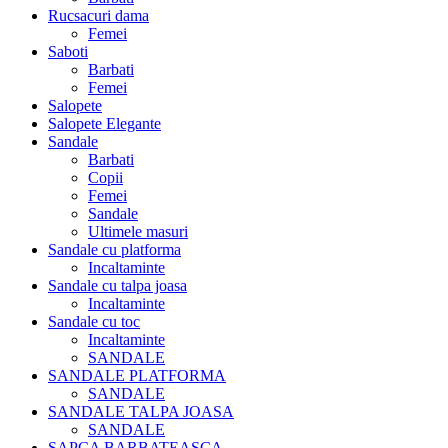
Rucsacuri dama
Femei
Saboti
Barbati
Femei
Salopete
Salopete Elegante
Sandale
Barbati
Copii
Femei
Sandale
Ultimele masuri
Sandale cu platforma
Incaltaminte
Sandale cu talpa joasa
Incaltaminte
Sandale cu toc
Incaltaminte
SANDALE
SANDALE PLATFORMA
SANDALE
SANDALE TALPA JOASA
SANDALE
SAPCA BARBATEASCA