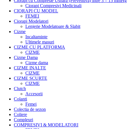
Ciorapi cu Compresie Usoara (Preventiva) intre 3 – 15 mmHg
Ciorapi Compresivi Medicinali
CIORAPI CU MODEL
FEMEI
Ciorapi Modelatori
Lenjerie Modelatoare & Slabit
Cizme
Incaltaminte
Ultimele masuri
CIZME CU PLATFORMA
CIZME
Cizme Dama
Cizme dama
CIZME INALTE
CIZME
CIZME SCURTE
CIZME
Clutch
Accesorii
Colanti
Femei
Colectia de sezon
Coliere
Compleuri
COMPRESIVI & MODELATORI