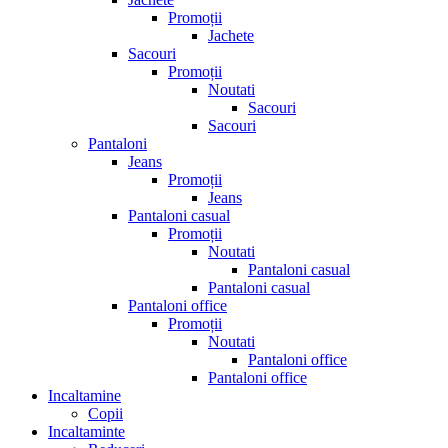
Promoții
Jachete
Sacouri
Promoții
Noutati
Sacouri
Sacouri
Pantaloni
Jeans
Promoții
Jeans
Pantaloni casual
Promoții
Noutati
Pantaloni casual
Pantaloni casual
Pantaloni office
Promoții
Noutati
Pantaloni office
Pantaloni office
Incaltamine
Copii
Incaltaminte