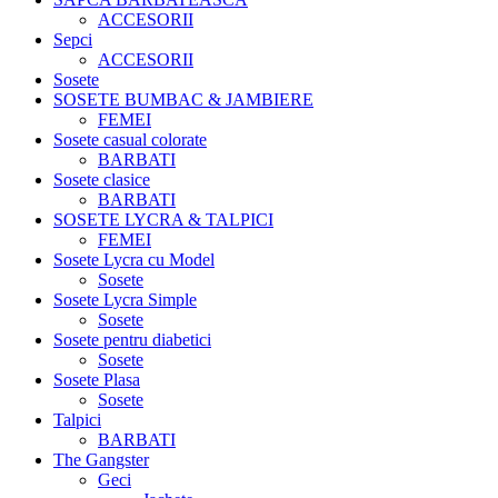
ACCESORII
Sepci
ACCESORII
Sosete
SOSETE BUMBAC & JAMBIERE
FEMEI
Sosete casual colorate
BARBATI
Sosete clasice
BARBATI
SOSETE LYCRA & TALPICI
FEMEI
Sosete Lycra cu Model
Sosete
Sosete Lycra Simple
Sosete
Sosete pentru diabetici
Sosete
Sosete Plasa
Sosete
Talpici
BARBATI
The Gangster
Geci