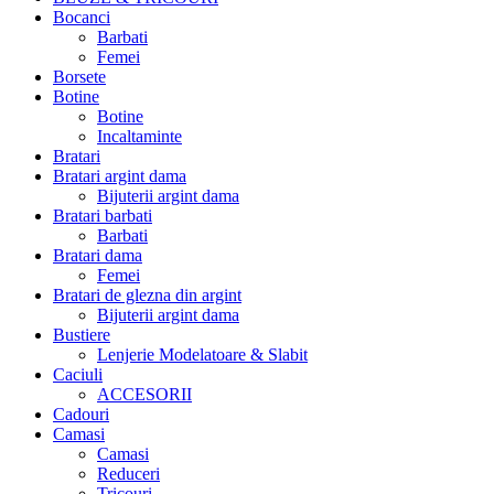
Bocanci
Barbati
Femei
Borsete
Botine
Botine
Incaltaminte
Bratari
Bratari argint dama
Bijuterii argint dama
Bratari barbati
Barbati
Bratari dama
Femei
Bratari de glezna din argint
Bijuterii argint dama
Bustiere
Lenjerie Modelatoare & Slabit
Caciuli
ACCESORII
Cadouri
Camasi
Camasi
Reduceri
Tricouri