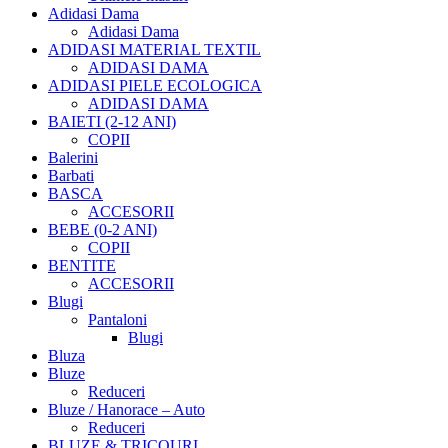
Adidasi Dama
Adidasi Dama
ADIDASI MATERIAL TEXTIL
ADIDASI DAMA
ADIDASI PIELE ECOLOGICA
ADIDASI DAMA
BAIETI (2-12 ANI)
COPII
Balerini
Barbati
BASCA
ACCESORII
BEBE (0-2 ANI)
COPII
BENTITE
ACCESORII
Blugi
Pantaloni
Blugi
Bluza
Bluze
Reduceri
Bluze / Hanorace – Auto
Reduceri
BLUZE & TRICOURI