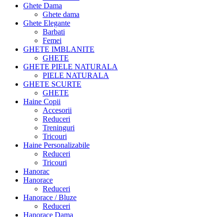
Ghete Dama
Ghete dama
Ghete Elegante
Barbati
Femei
GHETE IMBLANITE
GHETE
GHETE PIELE NATURALA
PIELE NATURALA
GHETE SCURTE
GHETE
Haine Copii
Accesorii
Reduceri
Treninguri
Tricouri
Haine Personalizabile
Reduceri
Tricouri
Hanorac
Hanorace
Reduceri
Hanorace / Bluze
Reduceri
Hanorace Dama