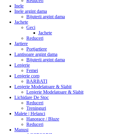
Reduceri
Inele
Inele argint dama
Bijuterii argint dama
Jachete
Geci
Jachete
Reduceri
Jartiere
Portjartiere
Lantisoare argint dama
Bijuterii argint dama
Lenjerie
Femei
Lenjerie corp
BARBATI
Lenjerie Modelatoare & Slabit
Lenjerie Modelatoare & Slabit
Lichidare De Stoc
Reduceri
Treninguri
Malete | Helanci
Hanorace / Bluze
Reduceri
Manusi