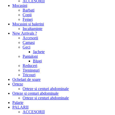
ACCESORII
Mocasini
Barbati
Copii
Femei
Mocasini si balerini
Incaltaminte
New Arrivals ?
Accesorii
Camasi
Geci
Jachete
Pantaloni
Blugi
Reduceri
Treninguri
Tricouri
Ochelari de soare
Orteze
Orteze si centuri abdominale
Orteze si centuri abdominale
Orteze si centuri abdominale
Palarie
PALARII
ACCESORII