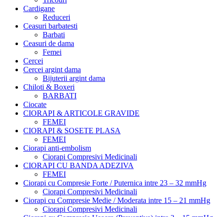
Cardigane
Reduceri
Ceasuri barbatesti
Barbati
Ceasuri de dama
Femei
Cercei
Cercei argint dama
Bijuterii argint dama
Chiloti & Boxeri
BARBATI
Ciocate
CIORAPI & ARTICOLE GRAVIDE
FEMEI
CIORAPI & SOSETE PLASA
FEMEI
Ciorapi anti-embolism
Ciorapi Compresivi Medicinali
CIORAPI CU BANDA ADEZIVA
FEMEI
Ciorapi cu Compresie Forte / Puternica intre 23 – 32 mmHg
Ciorapi Compresivi Medicinali
Ciorapi cu Compresie Medie / Moderata intre 15 – 21 mmHg
Ciorapi Compresivi Medicinali