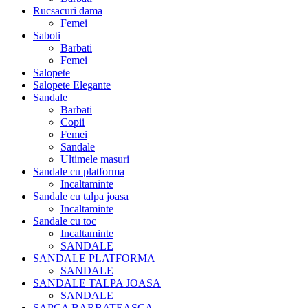
Rucsacuri dama
Femei
Saboti
Barbati
Femei
Salopete
Salopete Elegante
Sandale
Barbati
Copii
Femei
Sandale
Ultimele masuri
Sandale cu platforma
Incaltaminte
Sandale cu talpa joasa
Incaltaminte
Sandale cu toc
Incaltaminte
SANDALE
SANDALE PLATFORMA
SANDALE
SANDALE TALPA JOASA
SANDALE
SAPCA BARBATEASCA