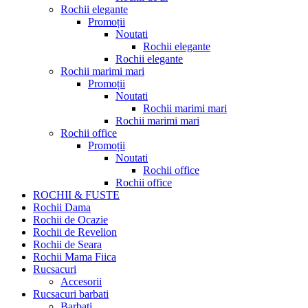
Rochii elegante
Promoții
Noutati
Rochii elegante
Rochii elegante
Rochii marimi mari
Promoții
Noutati
Rochii marimi mari
Rochii marimi mari
Rochii office
Promoții
Noutati
Rochii office
Rochii office
ROCHII & FUSTE
Rochii Dama
Rochii de Ocazie
Rochii de Revelion
Rochii de Seara
Rochii Mama Fiica
Rucsacuri
Accesorii
Rucsacuri barbati
Barbati