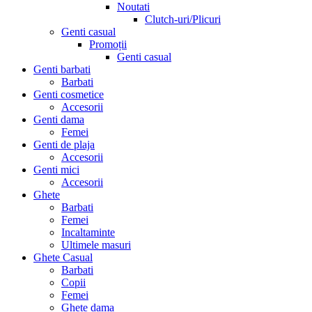
Noutati
Clutch-uri/Plicuri
Genti casual
Promoții
Genti casual
Genti barbati
Barbati
Genti cosmetice
Accesorii
Genti dama
Femei
Genti de plaja
Accesorii
Genti mici
Accesorii
Ghete
Barbati
Femei
Incaltaminte
Ultimele masuri
Ghete Casual
Barbati
Copii
Femei
Ghete dama