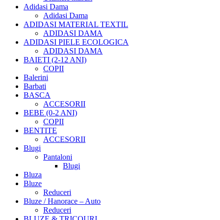
Adidasi Dama
Adidasi Dama
ADIDASI MATERIAL TEXTIL
ADIDASI DAMA
ADIDASI PIELE ECOLOGICA
ADIDASI DAMA
BAIETI (2-12 ANI)
COPII
Balerini
Barbati
BASCA
ACCESORII
BEBE (0-2 ANI)
COPII
BENTITE
ACCESORII
Blugi
Pantaloni
Blugi
Bluza
Bluze
Reduceri
Bluze / Hanorace – Auto
Reduceri
BLUZE & TRICOURI