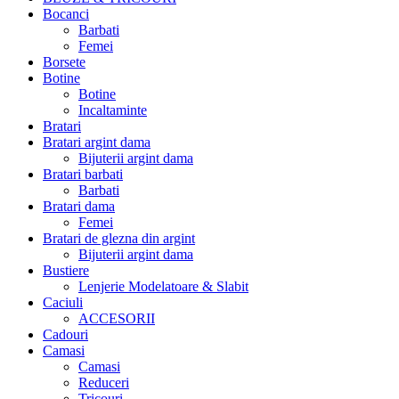
Bocanci
Barbati
Femei
Borsete
Botine
Botine
Incaltaminte
Bratari
Bratari argint dama
Bijuterii argint dama
Bratari barbati
Barbati
Bratari dama
Femei
Bratari de glezna din argint
Bijuterii argint dama
Bustiere
Lenjerie Modelatoare & Slabit
Caciuli
ACCESORII
Cadouri
Camasi
Camasi
Reduceri
Tricouri