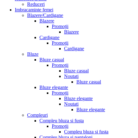
Reduceri
Imbracaminte femei
Blazere/Cardigane
Blazere
Promoții
Blazere
Cardigane
Promoții
Cardigane
Bluze
Bluze casual
Promoții
Bluze casual
Noutati
Bluze casual
Bluze elegante
Promoții
Bluze elegante
Noutati
Bluze elegante
Compleuri
Compleu bluza si fusta
Promoții
Compleu bluza si fusta
Compleu bluza si pantaloni