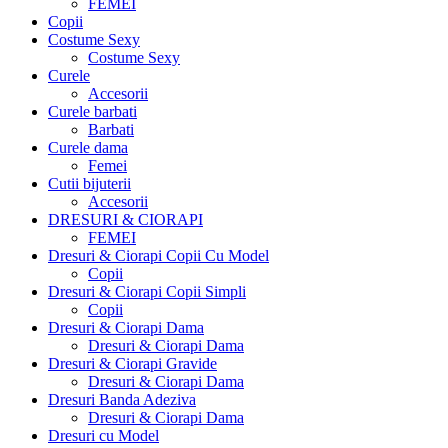
FEMEI
Copii
Costume Sexy
Costume Sexy
Curele
Accesorii
Curele barbati
Barbati
Curele dama
Femei
Cutii bijuterii
Accesorii
DRESURI & CIORAPI
FEMEI
Dresuri & Ciorapi Copii Cu Model
Copii
Dresuri & Ciorapi Copii Simpli
Copii
Dresuri & Ciorapi Dama
Dresuri & Ciorapi Dama
Dresuri & Ciorapi Gravide
Dresuri & Ciorapi Dama
Dresuri Banda Adeziva
Dresuri & Ciorapi Dama
Dresuri cu Model