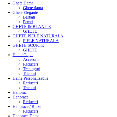
Ghete Dama
Ghete dama
Ghete Elegante
Barbati
Femei
GHETE IMBLANITE
GHETE
GHETE PIELE NATURALA
PIELE NATURALA
GHETE SCURTE
GHETE
Haine Copii
Accesorii
Reduceri
Treninguri
Tricouri
Haine Personalizabile
Reduceri
Tricouri
Hanorac
Hanorace
Reduceri
Hanorace / Bluze
Reduceri
Hanorace Dama