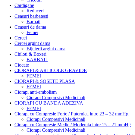
Cardigane
Reduceri
Ceasuri barbatesti
Barbati
Ceasuri de dama
Femei
Cercei
Cercei argint dama
Bijuterii argint dama
Chiloti & Boxeri
BARBATI
Ciocate
CIORAPI & ARTICOLE GRAVIDE
FEMEI
CIORAPI & SOSETE PLASA
FEMEI
Ciorapi anti-embolism
Ciorapi Compresivi Medicinali
CIORAPI CU BANDA ADEZIVA
FEMEI
Ciorapi cu Compresie Forte / Puternica intre 23 – 32 mmHg
Ciorapi Compresivi Medicinali
Ciorapi cu Compresie Medie / Moderata intre 15 – 21 mmHg
Ciorapi Compresivi Medicinali