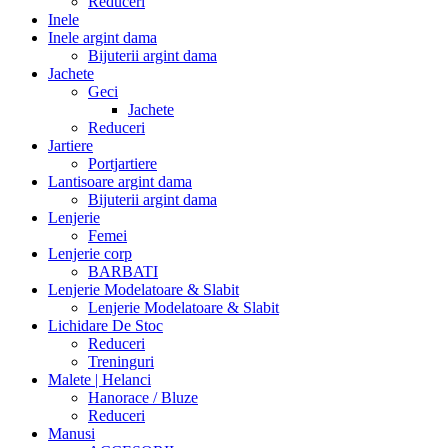
Reduceri
Inele
Inele argint dama
Bijuterii argint dama
Jachete
Geci
Jachete
Reduceri
Jartiere
Portjartiere
Lantisoare argint dama
Bijuterii argint dama
Lenjerie
Femei
Lenjerie corp
BARBATI
Lenjerie Modelatoare & Slabit
Lenjerie Modelatoare & Slabit
Lichidare De Stoc
Reduceri
Treninguri
Malete | Helanci
Hanorace / Bluze
Reduceri
Manusi