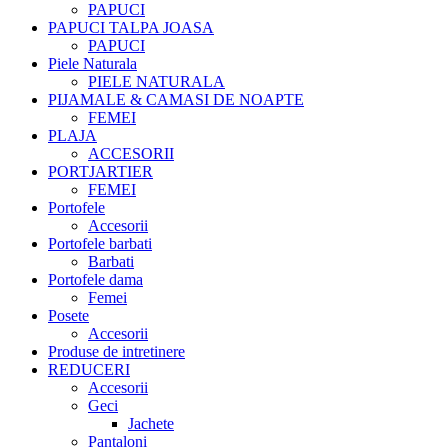
PAPUCI
PAPUCI TALPA JOASA
PAPUCI
Piele Naturala
PIELE NATURALA
PIJAMALE & CAMASI DE NOAPTE
FEMEI
PLAJA
ACCESORII
PORTJARTIER
FEMEI
Portofele
Accesorii
Portofele barbati
Barbati
Portofele dama
Femei
Posete
Accesorii
Produse de intretinere
REDUCERI
Accesorii
Geci
Jachete
Pantaloni