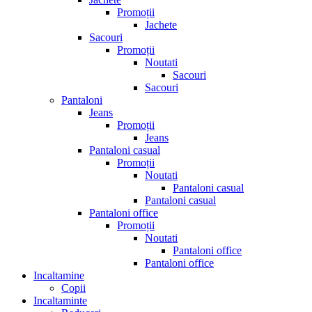
Promoții
Jachete
Sacouri
Promoții
Noutati
Sacouri
Sacouri
Pantaloni
Jeans
Promoții
Jeans
Pantaloni casual
Promoții
Noutati
Pantaloni casual
Pantaloni casual
Pantaloni office
Promoții
Noutati
Pantaloni office
Pantaloni office
Incaltamine
Copii
Incaltaminte