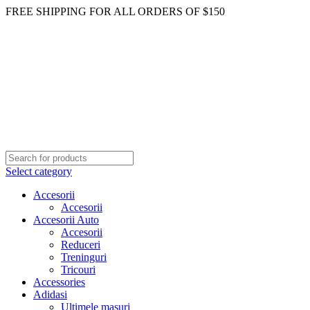
FREE SHIPPING FOR ALL ORDERS OF $150
Select category
Accesorii
Accesorii
Accesorii Auto
Accesorii
Reduceri
Treninguri
Tricouri
Accessories
Adidasi
Ultimele masuri