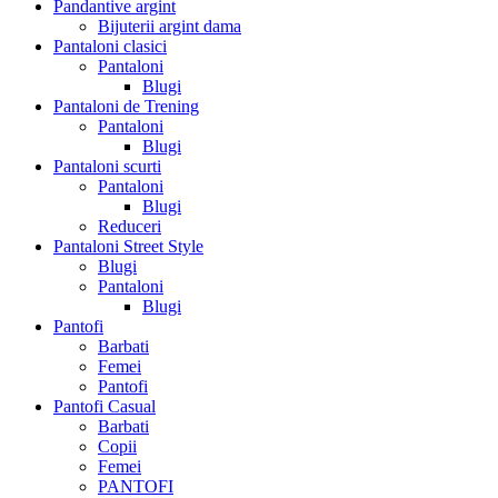
Pandantive argint
Bijuterii argint dama
Pantaloni clasici
Pantaloni
Blugi
Pantaloni de Trening
Pantaloni
Blugi
Pantaloni scurti
Pantaloni
Blugi
Reduceri
Pantaloni Street Style
Blugi
Pantaloni
Blugi
Pantofi
Barbati
Femei
Pantofi
Pantofi Casual
Barbati
Copii
Femei
PANTOFI