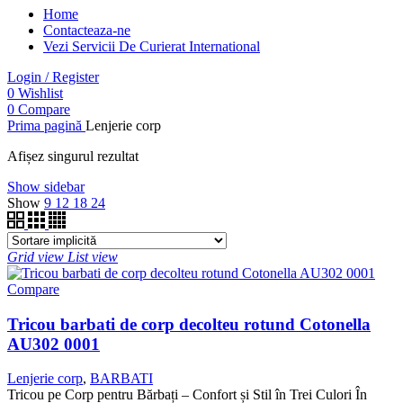
Home
Contacteaza-ne
Vezi Servicii De Curierat International
Login / Register
0
Wishlist
0
Compare
Prima pagină
Lenjerie corp
Afișez singurul rezultat
Show sidebar
Show
9
12
18
24
Grid view
List view
Compare
Tricou barbati de corp decolteu rotund Cotonella
AU302 0001
Lenjerie corp
,
BARBATI
Tricou pe Corp pentru Bărbați – Confort și Stil în Trei Culori În