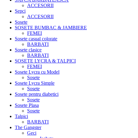
ACCESORII
Sepci
ACCESORII
Sosete
SOSETE BUMBAC & JAMBIERE
FEMEI
Sosete casual colorate
BARBATI
Sosete clasice
BARBATI
SOSETE LYCRA & TALPICI
FEMEI
Sosete Lycra cu Model
Sosete
Sosete Lycra Simple
Sosete
Sosete pentru diabetici
Sosete
Sosete Plasa
Sosete
Talpici
BARBATI
The Gangster
Geci