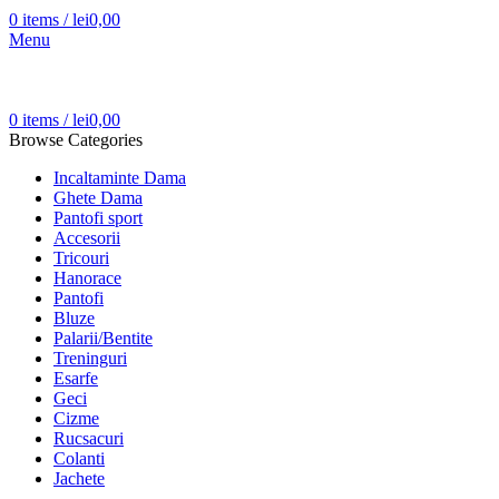
0
items
/
lei
0,00
Menu
0
items
/
lei
0,00
Browse Categories
Incaltaminte Dama
Ghete Dama
Pantofi sport
Accesorii
Tricouri
Hanorace
Pantofi
Bluze
Palarii/Bentite
Treninguri
Esarfe
Geci
Cizme
Rucsacuri
Colanti
Jachete