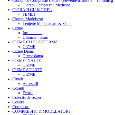
Ciorapi cu Compresie Usoara (Preventiva) intre 3 – 15 mmHg
Ciorapi Compresivi Medicinali
CIORAPI CU MODEL
FEMEI
Ciorapi Modelatori
Lenjerie Modelatoare & Slabit
Cizme
Incaltaminte
Ultimele masuri
CIZME CU PLATFORMA
CIZME
Cizme Dama
Cizme dama
CIZME INALTE
CIZME
CIZME SCURTE
CIZME
Clutch
Accesorii
Colanti
Femei
Colectia de sezon
Coliere
Compleuri
COMPRESIVI & MODELATORI