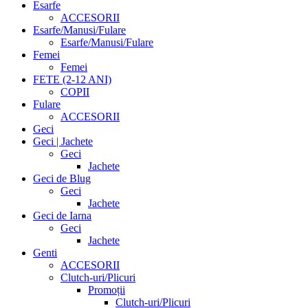
Esarfe
ACCESORII
Esarfe/Manusi/Fulare
Esarfe/Manusi/Fulare
Femei
Femei
FETE (2-12 ANI)
COPII
Fulare
ACCESORII
Geci
Geci | Jachete
Geci
Jachete
Geci de Blug
Geci
Jachete
Geci de Iarna
Geci
Jachete
Genti
ACCESORII
Clutch-uri/Plicuri
Promoții
Clutch-uri/Plicuri