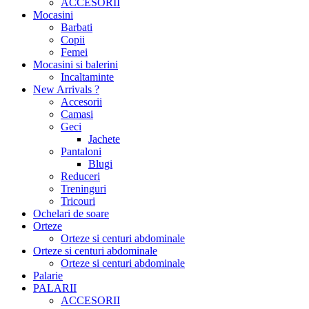
ACCESORII
Mocasini
Barbati
Copii
Femei
Mocasini si balerini
Incaltaminte
New Arrivals ?
Accesorii
Camasi
Geci
Jachete
Pantaloni
Blugi
Reduceri
Treninguri
Tricouri
Ochelari de soare
Orteze
Orteze si centuri abdominale
Orteze si centuri abdominale
Orteze si centuri abdominale
Palarie
PALARII
ACCESORII