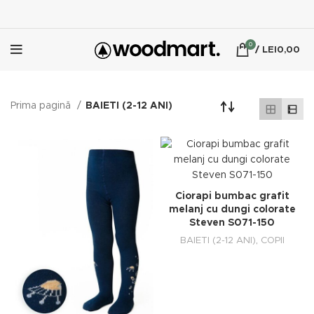
0
/
LEI
0,00
Prima pagină
BAIETI (2-12 ANI)
Ciorapi bumbac grafit
melanj cu dungi colorate
Steven S071-150
BAIETI (2-12 ANI)
,
COPII