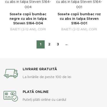
Sosete copii bumbac
Sosete copii bumbac roz
negre cu abs in talpa
cu abs in talpa Steven
Steven S164-004
S164-001
BAIETI (2-12 ANI)
,
COPII
BAIETI (2-12 ANI)
,
COPII
1
2
3
→
LIVRARE GRATUITĂ
La livrările de peste 100 de lei
PLATĂ ONLINE
Puteți plăti online cu cardul