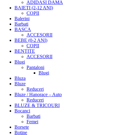
ADIDASI DAMA
BAIETI (2-12 ANI)
COPII
Balerini
Barbati
BASCA
ACCESORII
BEBE (0-2 ANI)
COPII
BENTITE
ACCESORII
Blugi
Pantaloni
Blugi
Bluza
Bluze
Reduceri
Bluze / Hanorace – Auto
Reduceri
BLUZE & TRICOURI
Bocanci
Barbati
Femei
Borsete
Botine