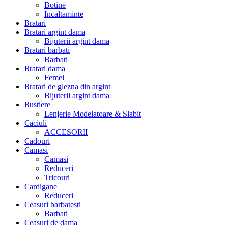
Botine
Incaltaminte
Bratari
Bratari argint dama
Bijuterii argint dama
Bratari barbati
Barbati
Bratari dama
Femei
Bratari de glezna din argint
Bijuterii argint dama
Bustiere
Lenjerie Modelatoare & Slabit
Caciuli
ACCESORII
Cadouri
Camasi
Camasi
Reduceri
Tricouri
Cardigane
Reduceri
Ceasuri barbatesti
Barbati
Ceasuri de dama