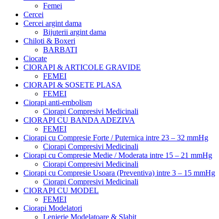
Femei
Cercei
Cercei argint dama
Bijuterii argint dama
Chiloti & Boxeri
BARBATI
Ciocate
CIORAPI & ARTICOLE GRAVIDE
FEMEI
CIORAPI & SOSETE PLASA
FEMEI
Ciorapi anti-embolism
Ciorapi Compresivi Medicinali
CIORAPI CU BANDA ADEZIVA
FEMEI
Ciorapi cu Compresie Forte / Puternica intre 23 – 32 mmHg
Ciorapi Compresivi Medicinali
Ciorapi cu Compresie Medie / Moderata intre 15 – 21 mmHg
Ciorapi Compresivi Medicinali
Ciorapi cu Compresie Usoara (Preventiva) intre 3 – 15 mmHg
Ciorapi Compresivi Medicinali
CIORAPI CU MODEL
FEMEI
Ciorapi Modelatori
Lenjerie Modelatoare & Slabit