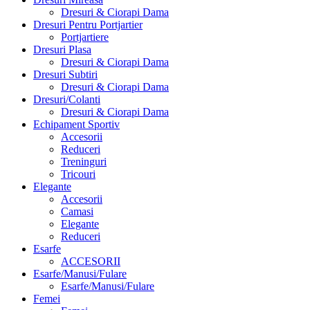
Dresuri & Ciorapi Dama
Dresuri Pentru Portjartier
Portjartiere
Dresuri Plasa
Dresuri & Ciorapi Dama
Dresuri Subtiri
Dresuri & Ciorapi Dama
Dresuri/Colanti
Dresuri & Ciorapi Dama
Echipament Sportiv
Accesorii
Reduceri
Treninguri
Tricouri
Elegante
Accesorii
Camasi
Elegante
Reduceri
Esarfe
ACCESORII
Esarfe/Manusi/Fulare
Esarfe/Manusi/Fulare
Femei