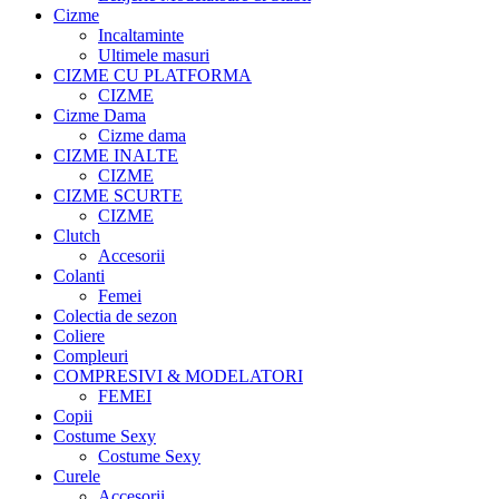
Cizme
Incaltaminte
Ultimele masuri
CIZME CU PLATFORMA
CIZME
Cizme Dama
Cizme dama
CIZME INALTE
CIZME
CIZME SCURTE
CIZME
Clutch
Accesorii
Colanti
Femei
Colectia de sezon
Coliere
Compleuri
COMPRESIVI & MODELATORI
FEMEI
Copii
Costume Sexy
Costume Sexy
Curele
Accesorii