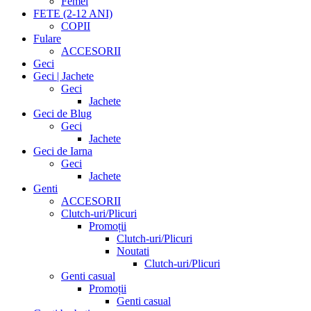
Femei
FETE (2-12 ANI)
COPII
Fulare
ACCESORII
Geci
Geci | Jachete
Geci
Jachete
Geci de Blug
Geci
Jachete
Geci de Iarna
Geci
Jachete
Genti
ACCESORII
Clutch-uri/Plicuri
Promoții
Clutch-uri/Plicuri
Noutati
Clutch-uri/Plicuri
Genti casual
Promoții
Genti casual