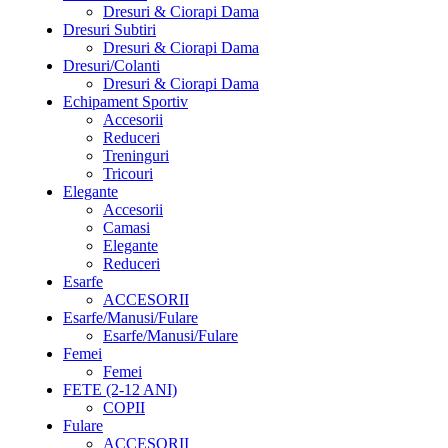
Dresuri & Ciorapi Dama
Dresuri Subtiri
Dresuri & Ciorapi Dama
Dresuri/Colanti
Dresuri & Ciorapi Dama
Echipament Sportiv
Accesorii
Reduceri
Treninguri
Tricouri
Elegante
Accesorii
Camasi
Elegante
Reduceri
Esarfe
ACCESORII
Esarfe/Manusi/Fulare
Esarfe/Manusi/Fulare
Femei
Femei
FETE (2-12 ANI)
COPII
Fulare
ACCESORII