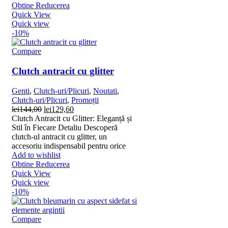
Obtine Reducerea
Quick View
Quick view
-10%
Compare
Clutch antracit cu glitter
Genti
,
Clutch-uri/Plicuri
,
Noutati
,
Clutch-uri/Plicuri
,
Promoții
Prețul
Prețul
lei
144,00
lei
129,60
inițial
curent
Clutch Antracit cu Glitter: Eleganță și
a
este:
Stil în Fiecare Detaliu Descoperă
fost:
lei129,60.
clutch-ul antracit cu glitter, un
lei144,00.
accesoriu indispensabil pentru orice
Add to wishlist
Obtine Reducerea
Quick View
Quick view
-10%
Compare