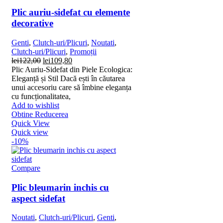
Plic auriu-sidefat cu elemente
decorative
Genti
,
Clutch-uri/Plicuri
,
Noutati
,
Clutch-uri/Plicuri
,
Promoții
Prețul
Prețul
lei
122,00
lei
109,80
inițial
curent
Plic Auriu-Sidefat din Piele Ecologica:
a
este:
Eleganță și Stil Dacă ești în căutarea
fost:
lei109,80.
unui accesoriu care să îmbine eleganța
lei122,00.
cu funcționalitatea,
Add to wishlist
Obtine Reducerea
Quick View
Quick view
-10%
Compare
Plic bleumarin inchis cu
aspect sidefat
Noutati
,
Clutch-uri/Plicuri
,
Genti
,