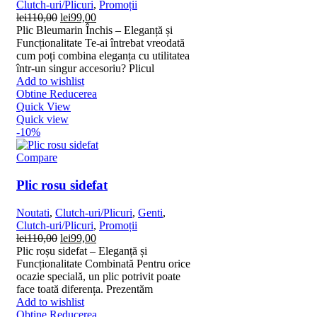
Clutch-uri/Plicuri
,
Promoții
Prețul
Prețul
lei
110,00
lei
99,00
inițial
curent
Plic Bleumarin Închis – Eleganță și
a
este:
Funcționalitate Te-ai întrebat vreodată
fost:
lei99,00.
cum poți combina eleganța cu utilitatea
lei110,00.
într-un singur accesoriu? Plicul
Add to wishlist
Obtine Reducerea
Quick View
Quick view
-10%
Compare
Plic rosu sidefat
Noutati
,
Clutch-uri/Plicuri
,
Genti
,
Clutch-uri/Plicuri
,
Promoții
Prețul
Prețul
lei
110,00
lei
99,00
inițial
curent
Plic roșu sidefat – Eleganță și
a
este:
Funcționalitate Combinată Pentru orice
fost:
lei99,00.
ocazie specială, un plic potrivit poate
lei110,00.
face toată diferența. Prezentăm
Add to wishlist
Obtine Reducerea