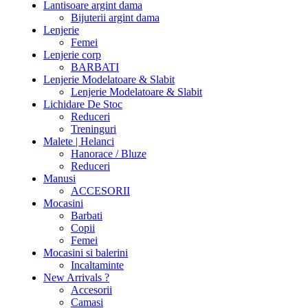
Lantisoare argint dama
Bijuterii argint dama
Lenjerie
Femei
Lenjerie corp
BARBATI
Lenjerie Modelatoare & Slabit
Lenjerie Modelatoare & Slabit
Lichidare De Stoc
Reduceri
Treninguri
Malete | Helanci
Hanorace / Bluze
Reduceri
Manusi
ACCESORII
Mocasini
Barbati
Copii
Femei
Mocasini si balerini
Incaltaminte
New Arrivals ?
Accesorii
Camasi