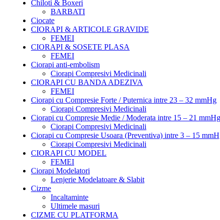
Chiloti & Boxeri
BARBATI
Ciocate
CIORAPI & ARTICOLE GRAVIDE
FEMEI
CIORAPI & SOSETE PLASA
FEMEI
Ciorapi anti-embolism
Ciorapi Compresivi Medicinali
CIORAPI CU BANDA ADEZIVA
FEMEI
Ciorapi cu Compresie Forte / Puternica intre 23 – 32 mmHg
Ciorapi Compresivi Medicinali
Ciorapi cu Compresie Medie / Moderata intre 15 – 21 mmH
Ciorapi Compresivi Medicinali
Ciorapi cu Compresie Usoara (Preventiva) intre 3 – 15 mm
Ciorapi Compresivi Medicinali
CIORAPI CU MODEL
FEMEI
Ciorapi Modelatori
Lenjerie Modelatoare & Slabit
Cizme
Incaltaminte
Ultimele masuri
CIZME CU PLATFORMA