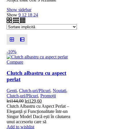
Show sidebar
Show
9
12
18
24
-10%
Compare
Clutch albastru cu aspect
perlat
Genti
,
Clutch-uri/Plicuri
,
Noutati
,
Clutch-uri/Plicuri
,
Promoții
Prețul
Prețul
lei
144,00
lei
129,60
inițial
curent
Clutch Albastru cu Aspect Perlat –
a
este:
Eleganță și Funcționalitate într-un
fost:
lei129,60.
Singur Model Dacă ești în căutarea
lei144,00.
unui accesoriu care să
Add to wishlist