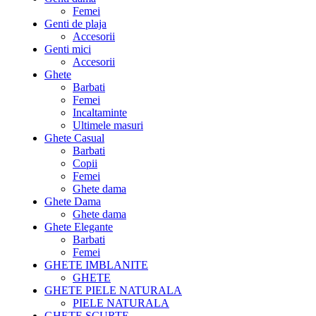
Femei
Genti de plaja
Accesorii
Genti mici
Accesorii
Ghete
Barbati
Femei
Incaltaminte
Ultimele masuri
Ghete Casual
Barbati
Copii
Femei
Ghete dama
Ghete Dama
Ghete dama
Ghete Elegante
Barbati
Femei
GHETE IMBLANITE
GHETE
GHETE PIELE NATURALA
PIELE NATURALA
GHETE SCURTE