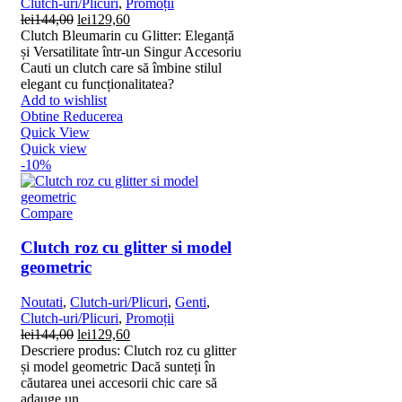
Clutch-uri/Plicuri
,
Promoții
Prețul
Prețul
lei
144,00
lei
129,60
inițial
curent
Clutch Bleumarin cu Glitter: Eleganță
a
este:
și Versatilitate într-un Singur Accesoriu
fost:
lei129,60.
Cauti un clutch care să îmbine stilul
lei144,00.
elegant cu funcționalitatea?
Add to wishlist
Obtine Reducerea
Quick View
Quick view
-10%
Compare
Clutch roz cu glitter si model
geometric
Noutati
,
Clutch-uri/Plicuri
,
Genti
,
Clutch-uri/Plicuri
,
Promoții
Prețul
Prețul
lei
144,00
lei
129,60
inițial
curent
Descriere produs: Clutch roz cu glitter
a
este:
și model geometric Dacă sunteți în
fost:
lei129,60.
căutarea unei accesorii chic care să
lei144,00.
adauge un