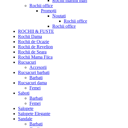
Rochii marimi mari
Rochii office
Promoții
Noutati
Rochii office
Rochii office
ROCHII & FUSTE
Rochii Dama
Rochii de Ocazie
Rochii de Revelion
Rochii de Seara
Rochii Mama Fiica
Rucsacuri
Accesorii
Rucsacuri barbati
Barbati
Rucsacuri dama
Femei
Saboti
Barbati
Femei
Salopete
Salopete Elegante
Sandale
Barbati