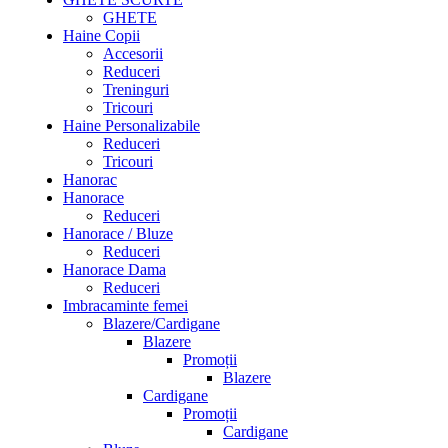
GHETE
Haine Copii
Accesorii
Reduceri
Treninguri
Tricouri
Haine Personalizabile
Reduceri
Tricouri
Hanorac
Hanorace
Reduceri
Hanorace / Bluze
Reduceri
Hanorace Dama
Reduceri
Imbracaminte femei
Blazere/Cardigane
Blazere
Promoții
Blazere
Cardigane
Promoții
Cardigane