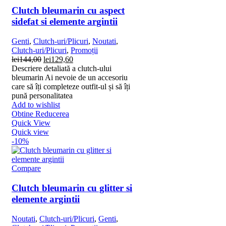
Clutch bleumarin cu aspect
sidefat si elemente argintii
Genti
,
Clutch-uri/Plicuri
,
Noutati
,
Clutch-uri/Plicuri
,
Promoții
Prețul
Prețul
lei
144,00
lei
129,60
inițial
curent
Descriere detaliată a clutch-ului
a
este:
bleumarin Ai nevoie de un accesoriu
fost:
lei129,60.
care să îți completeze outfit-ul și să îți
lei144,00.
pună personalitatea
Add to wishlist
Obtine Reducerea
Quick View
Quick view
-10%
Compare
Clutch bleumarin cu glitter si
elemente argintii
Noutati
,
Clutch-uri/Plicuri
,
Genti
,