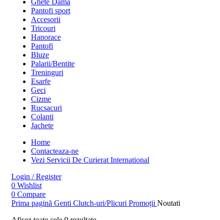
Ghete Dama
Pantofi sport
Accesorii
Tricouri
Hanorace
Pantofi
Bluze
Palarii/Bentite
Treninguri
Esarfe
Geci
Cizme
Rucsacuri
Colanti
Jachete
Home
Contacteaza-ne
Vezi Servicii De Curierat International
Login / Register
0
Wishlist
0
Compare
Prima pagină
Genti
Clutch-uri/Plicuri
Promoții
Noutati
Afișez toate cele 9 rezultate