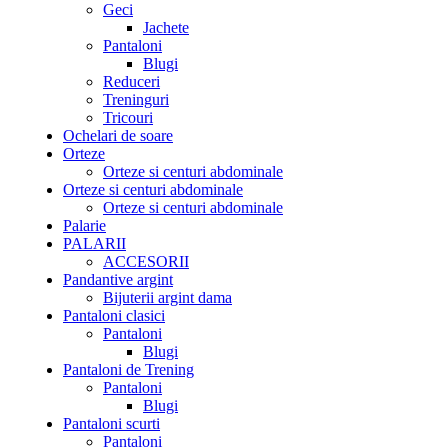
Geci
Jachete
Pantaloni
Blugi
Reduceri
Treninguri
Tricouri
Ochelari de soare
Orteze
Orteze si centuri abdominale
Orteze si centuri abdominale
Orteze si centuri abdominale
Palarie
PALARII
ACCESORII
Pandantive argint
Bijuterii argint dama
Pantaloni clasici
Pantaloni
Blugi
Pantaloni de Trening
Pantaloni
Blugi
Pantaloni scurti
Pantaloni