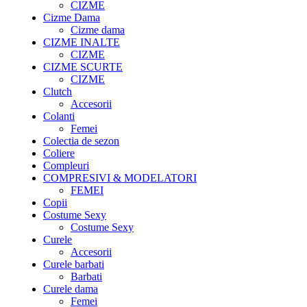
CIZME
Cizme Dama
Cizme dama
CIZME INALTE
CIZME
CIZME SCURTE
CIZME
Clutch
Accesorii
Colanti
Femei
Colectia de sezon
Coliere
Compleuri
COMPRESIVI & MODELATORI
FEMEI
Copii
Costume Sexy
Costume Sexy
Curele
Accesorii
Curele barbati
Barbati
Curele dama
Femei