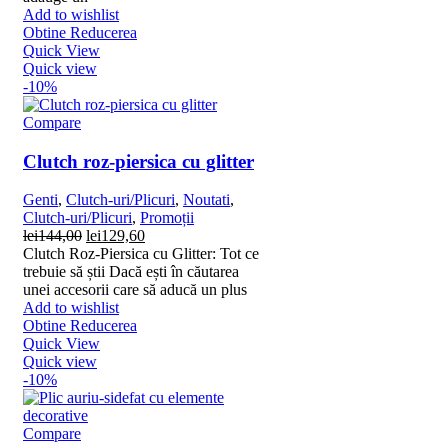
Add to wishlist
Obtine Reducerea
Quick View
Quick view
-10%
Compare
Clutch roz-piersica cu glitter
Genti
,
Clutch-uri/Plicuri
,
Noutati
,
Clutch-uri/Plicuri
,
Promoții
Prețul
Prețul
lei
144,00
lei
129,60
inițial
curent
Clutch Roz-Piersica cu Glitter: Tot ce
a
este:
trebuie să știi Dacă ești în căutarea
fost:
lei129,60.
unei accesorii care să aducă un plus
lei144,00.
Add to wishlist
Obtine Reducerea
Quick View
Quick view
-10%
Compare