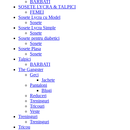
BARBATI
SOSETE LYCRA & TALPICI
FEMEI
Sosete Lycra cu Model
Sosete
Sosete Lycra Simple
Sosete
Sosete pentru diabetici
Sosete
Sosete Plasa
Sosete
Talpici
BARBATI
The Gangster
Geci
Jachete
Pantaloni
Blugi
Reduceri
Treninguri
Tricouri
Veste
Treninguri
Treninguri
Tricou