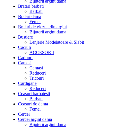
Bijuterii argint dama
Bratari barbati
Barbati
Bratari dama
Femei
Bratari de glezna din argint
Bijuterii argint dama
Bustiere
Lenjerie Modelatoare & Slabit
Caciuli
ACCESORII
Cadouri
Camasi
Camasi
Reduceri
Tricouri
Cardigane
Reduceri
Ceasuri barbatesti
Barbati
Ceasuri de dama
Femei
Cercei
Cercei argint dama
Bijuterii argint dama