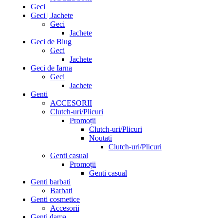
Geci
Geci | Jachete
Geci
Jachete
Geci de Blug
Geci
Jachete
Geci de Iarna
Geci
Jachete
Genti
ACCESORII
Clutch-uri/Plicuri
Promoții
Clutch-uri/Plicuri
Noutati
Clutch-uri/Plicuri
Genti casual
Promoții
Genti casual
Genti barbati
Barbati
Genti cosmetice
Accesorii
Genti dama