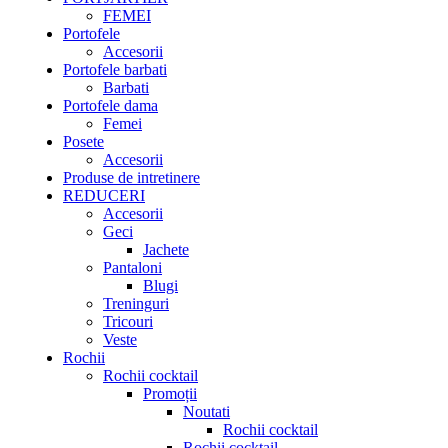
FEMEI
Portofele
Accesorii
Portofele barbati
Barbati
Portofele dama
Femei
Posete
Accesorii
Produse de intretinere
REDUCERI
Accesorii
Geci
Jachete
Pantaloni
Blugi
Treninguri
Tricouri
Veste
Rochii
Rochii cocktail
Promoții
Noutati
Rochii cocktail
Rochii cocktail