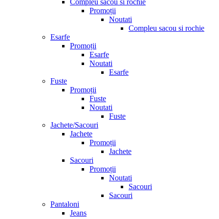
Compleu sacou si rochie
Promoții
Noutati
Compleu sacou si rochie
Esarfe
Promoții
Esarfe
Noutati
Esarfe
Fuste
Promoții
Fuste
Noutati
Fuste
Jachete/Sacouri
Jachete
Promoții
Jachete
Sacouri
Promoții
Noutati
Sacouri
Sacouri
Pantaloni
Jeans