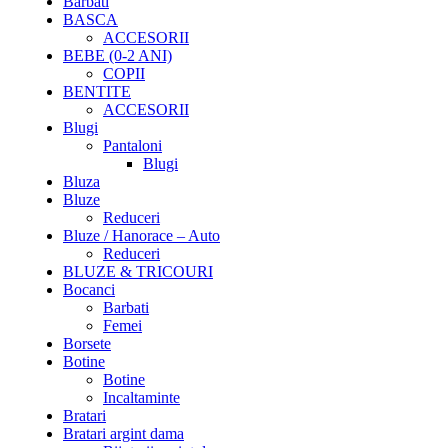
Barbati
BASCA
ACCESORII
BEBE (0-2 ANI)
COPII
BENTITE
ACCESORII
Blugi
Pantaloni
Blugi
Bluza
Bluze
Reduceri
Bluze / Hanorace – Auto
Reduceri
BLUZE & TRICOURI
Bocanci
Barbati
Femei
Borsete
Botine
Botine
Incaltaminte
Bratari
Bratari argint dama