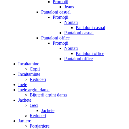
Promoții
Jeans
Pantaloni casual
Promoții
Noutati
Pantaloni casual
Pantaloni casual
Pantaloni office
Promoții
Noutati
Pantaloni office
Pantaloni office
Incaltamine
Copii
Incaltaminte
Reduceri
Inele
Inele argint dama
Bijuterii argint dama
Jachete
Geci
Jachete
Reduceri
Jartiere
Portjartiere