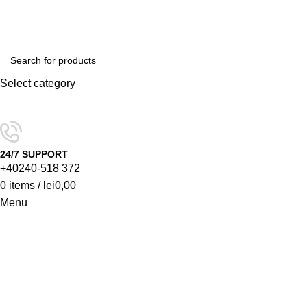
Select category
SEARCH
24/7 SUPPORT
+40240-518 372
0
items
/
lei
0,00
Menu