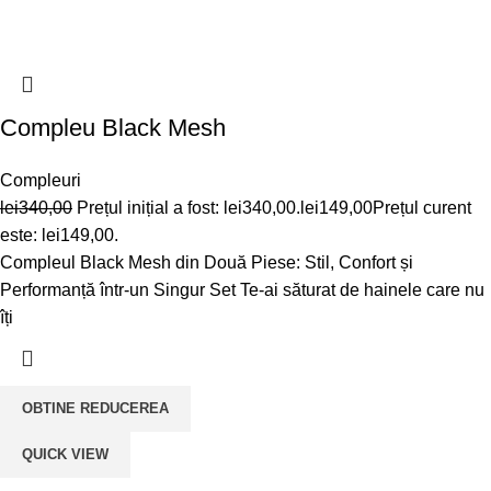
Compleu Black Mesh
Compleuri
lei
340,00
Prețul inițial a fost: lei340,00.
lei
149,00
Prețul curent
este: lei149,00.
Compleul Black Mesh din Două Piese: Stil, Confort și
Performanță într-un Singur Set Te-ai săturat de hainele care nu
îți
OBTINE REDUCEREA
QUICK VIEW