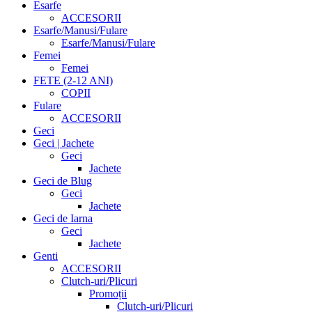
Esarfe
ACCESORII
Esarfe/Manusi/Fulare
Esarfe/Manusi/Fulare
Femei
Femei
FETE (2-12 ANI)
COPII
Fulare
ACCESORII
Geci
Geci | Jachete
Geci
Jachete
Geci de Blug
Geci
Jachete
Geci de Iarna
Geci
Jachete
Genti
ACCESORII
Clutch-uri/Plicuri
Promoții
Clutch-uri/Plicuri