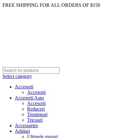
FREE SHIPPING FOR ALL ORDERS OF $150
Select category
Accesorii
Accesorii
Accesorii Auto
Accesorii
Reduceri
Treninguri
Tricouri
Accessories
Adidasi
Ultimele masuri