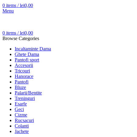
0
items
/
lei
0,00
Menu
0
items
/
lei
0,00
Browse Categories
Incaltaminte Dama
Ghete Dama
Pantofi sport
Accesorii
Tricouri
Hanorace
Pantofi
Bluze
Palarii/Bentite
Treninguri
Esarfe
Geci
Cizme
Rucsacuri
Colanti
Jachete