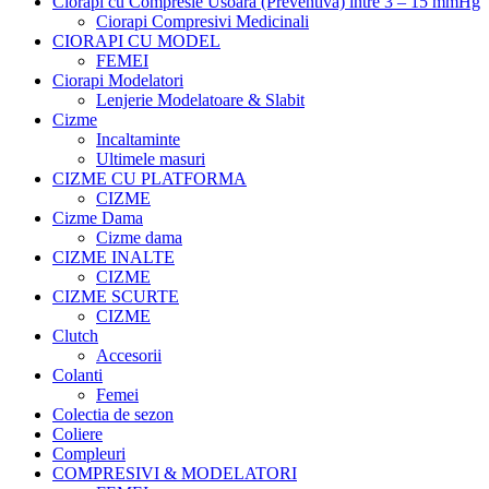
Ciorapi cu Compresie Usoara (Preventiva) intre 3 – 15 mmHg
Ciorapi Compresivi Medicinali
CIORAPI CU MODEL
FEMEI
Ciorapi Modelatori
Lenjerie Modelatoare & Slabit
Cizme
Incaltaminte
Ultimele masuri
CIZME CU PLATFORMA
CIZME
Cizme Dama
Cizme dama
CIZME INALTE
CIZME
CIZME SCURTE
CIZME
Clutch
Accesorii
Colanti
Femei
Colectia de sezon
Coliere
Compleuri
COMPRESIVI & MODELATORI