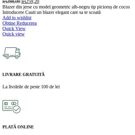
Prețul
Prețul
lei
288,00
lei
259,20
inițial
curent
Blazer din jerse cu model geometric alb-negru tip picioruș de cocos
a
este:
Introducere Cauti un blazer elegant care sa te scoată
fost:
lei259,20.
Add to wishlist
lei288,00.
Obtine Reducerea
Quick View
Quick view
LIVRARE GRATUITĂ
La livrările de peste 100 de lei
PLATĂ ONLINE