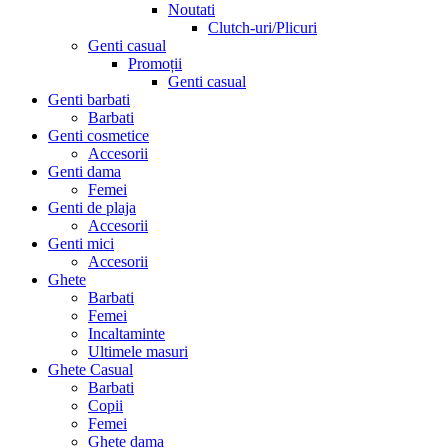
Noutati
Clutch-uri/Plicuri
Genti casual
Promoții
Genti casual
Genti barbati
Barbati
Genti cosmetice
Accesorii
Genti dama
Femei
Genti de plaja
Accesorii
Genti mici
Accesorii
Ghete
Barbati
Femei
Incaltaminte
Ultimele masuri
Ghete Casual
Barbati
Copii
Femei
Ghete dama