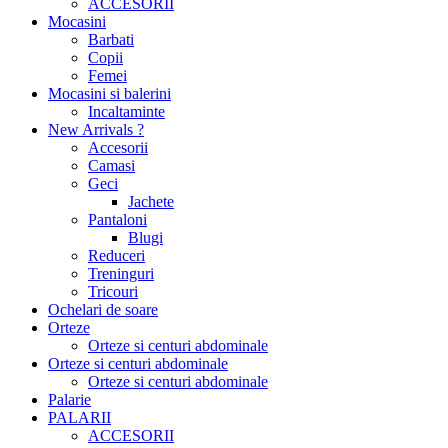
ACCESORII
Mocasini
Barbati
Copii
Femei
Mocasini si balerini
Incaltaminte
New Arrivals ?
Accesorii
Camasi
Geci
Jachete
Pantaloni
Blugi
Reduceri
Treninguri
Tricouri
Ochelari de soare
Orteze
Orteze si centuri abdominale
Orteze si centuri abdominale
Orteze si centuri abdominale
Palarie
PALARII
ACCESORII