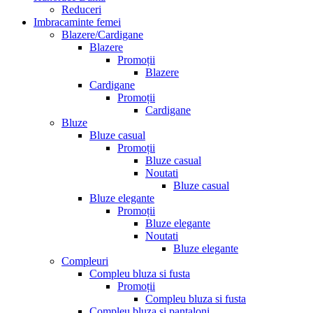
Reduceri
Imbracaminte femei
Blazere/Cardigane
Blazere
Promoții
Blazere
Cardigane
Promoții
Cardigane
Bluze
Bluze casual
Promoții
Bluze casual
Noutati
Bluze casual
Bluze elegante
Promoții
Bluze elegante
Noutati
Bluze elegante
Compleuri
Compleu bluza si fusta
Promoții
Compleu bluza si fusta
Compleu bluza si pantaloni