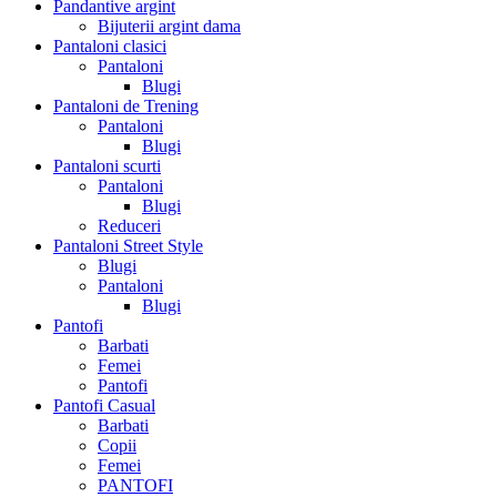
Pandantive argint
Bijuterii argint dama
Pantaloni clasici
Pantaloni
Blugi
Pantaloni de Trening
Pantaloni
Blugi
Pantaloni scurti
Pantaloni
Blugi
Reduceri
Pantaloni Street Style
Blugi
Pantaloni
Blugi
Pantofi
Barbati
Femei
Pantofi
Pantofi Casual
Barbati
Copii
Femei
PANTOFI