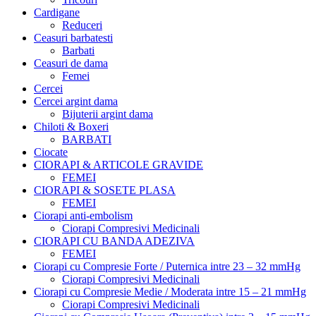
Cardigane
Reduceri
Ceasuri barbatesti
Barbati
Ceasuri de dama
Femei
Cercei
Cercei argint dama
Bijuterii argint dama
Chiloti & Boxeri
BARBATI
Ciocate
CIORAPI & ARTICOLE GRAVIDE
FEMEI
CIORAPI & SOSETE PLASA
FEMEI
Ciorapi anti-embolism
Ciorapi Compresivi Medicinali
CIORAPI CU BANDA ADEZIVA
FEMEI
Ciorapi cu Compresie Forte / Puternica intre 23 – 32 mmHg
Ciorapi Compresivi Medicinali
Ciorapi cu Compresie Medie / Moderata intre 15 – 21 mmHg
Ciorapi Compresivi Medicinali