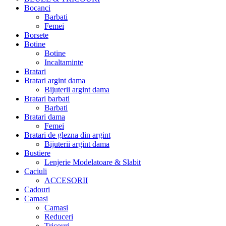
Bocanci
Barbati
Femei
Borsete
Botine
Botine
Incaltaminte
Bratari
Bratari argint dama
Bijuterii argint dama
Bratari barbati
Barbati
Bratari dama
Femei
Bratari de glezna din argint
Bijuterii argint dama
Bustiere
Lenjerie Modelatoare & Slabit
Caciuli
ACCESORII
Cadouri
Camasi
Camasi
Reduceri
Tricouri