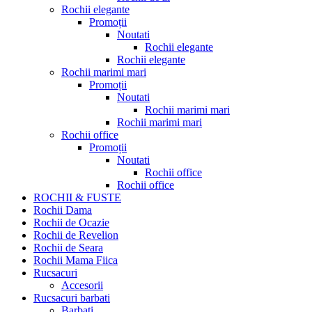
Rochii elegante
Promoții
Noutati
Rochii elegante
Rochii elegante
Rochii marimi mari
Promoții
Noutati
Rochii marimi mari
Rochii marimi mari
Rochii office
Promoții
Noutati
Rochii office
Rochii office
ROCHII & FUSTE
Rochii Dama
Rochii de Ocazie
Rochii de Revelion
Rochii de Seara
Rochii Mama Fiica
Rucsacuri
Accesorii
Rucsacuri barbati
Barbati