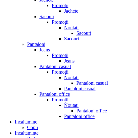
Promoții
Jachete
Sacouri
Promoții
Noutati
Sacouri
Sacouri
Pantaloni
Jeans
Promoții
Jeans
Pantaloni casual
Promoții
Noutati
Pantaloni casual
Pantaloni casual
Pantaloni office
Promoții
Noutati
Pantaloni office
Pantaloni office
Incaltamine
Copii
Incaltaminte