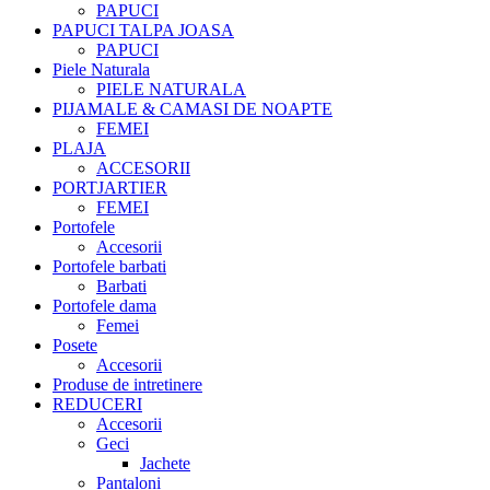
PAPUCI
PAPUCI TALPA JOASA
PAPUCI
Piele Naturala
PIELE NATURALA
PIJAMALE & CAMASI DE NOAPTE
FEMEI
PLAJA
ACCESORII
PORTJARTIER
FEMEI
Portofele
Accesorii
Portofele barbati
Barbati
Portofele dama
Femei
Posete
Accesorii
Produse de intretinere
REDUCERI
Accesorii
Geci
Jachete
Pantaloni