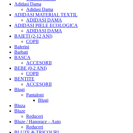
Adidasi Dama
Adidasi Dama
ADIDASI MATERIAL TEXTIL
ADIDASI DAMA
ADIDASI PIELE ECOLOGICA
ADIDASI DAMA
BAIETI (2-12 ANI)
COPII
Balerini
Barbati
BASCA
ACCESORII
BEBE (0-2 ANI)
COPII
BENTITE
ACCESORII
Blugi
Pantaloni
Blugi
Bluza
Bluze
Reduceri
Bluze / Hanorace – Auto
Reduceri
BLUZE & TRICOURI