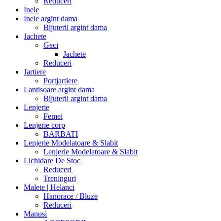
Reduceri
Inele
Inele argint dama
Bijuterii argint dama
Jachete
Geci
Jachete
Reduceri
Jartiere
Portjartiere
Lantisoare argint dama
Bijuterii argint dama
Lenjerie
Femei
Lenjerie corp
BARBATI
Lenjerie Modelatoare & Slabit
Lenjerie Modelatoare & Slabit
Lichidare De Stoc
Reduceri
Treninguri
Malete | Helanci
Hanorace / Bluze
Reduceri
Manusi