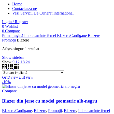
Home
Contacteaza-ne
Vezi Servicii De Curierat International
Login / Register
0
Wishlist
0
Compare
Prima pagină
Imbracaminte femei
Blazere/Cardigane
Blazere
Promoții
Blazere
Afișez singurul rezultat
Show sidebar
Show
9
12
18
24
Grid view
List view
-10%
Compare
Blazer din jerse cu model geometric alb-negru
Blazere/Cardigane
,
Blazere
,
Promoții
,
Blazere
,
Imbracaminte femei