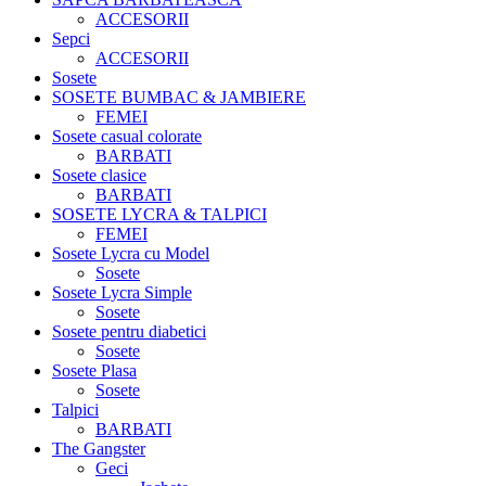
ACCESORII
Sepci
ACCESORII
Sosete
SOSETE BUMBAC & JAMBIERE
FEMEI
Sosete casual colorate
BARBATI
Sosete clasice
BARBATI
SOSETE LYCRA & TALPICI
FEMEI
Sosete Lycra cu Model
Sosete
Sosete Lycra Simple
Sosete
Sosete pentru diabetici
Sosete
Sosete Plasa
Sosete
Talpici
BARBATI
The Gangster
Geci