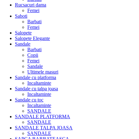
Rucsacuri dama
Femei
Saboti
Barbati
Femei
Salopete
Salopete Elegante
Sandale
Barbati
Copii
Femei
Sandale
Ultimele masuri
Sandale cu platforma
Incaltaminte
Sandale cu talpa joasa
Incaltaminte
Sandale cu toc
Incaltaminte
SANDALE
SANDALE PLATFORMA
SANDALE
SANDALE TALPA JOASA
SANDALE
SAPCA BARBATEASCA