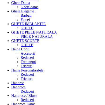
Ghete Dama
Ghete dama
Ghete Elegante
Barbati
Femei
GHETE IMBLANITE
GHETE
GHETE PIELE NATURALA
PIELE NATURALA
GHETE SCURTE
GHETE
Haine Copii
Accesorii
Reduceri
Treninguri
Tricouri
Haine Personalizabile
Reduceri
Tricouri
Hanorac
Hanorace
Reduceri
Hanorace / Bluze
Reduceri
Hanorace Dama