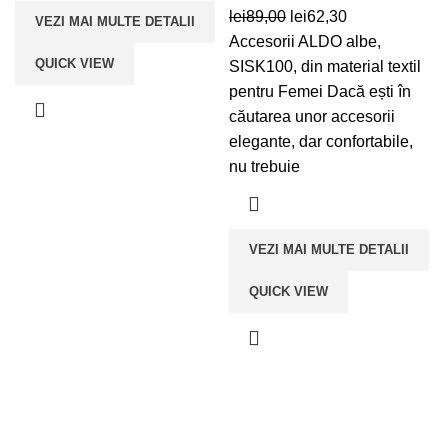
Prețul
Prețul
lei
89,00
lei
62,30
VEZI MAI MULTE DETALII
inițial
curent
Accesorii ALDO albe,
QUICK VIEW
a
este:
SISK100, din material textil
fost:
lei62,30.
pentru Femei Dacă ești în
lei89,00.
căutarea unor accesorii
elegante, dar confortabile,
nu trebuie
VEZI MAI MULTE DETALII
QUICK VIEW