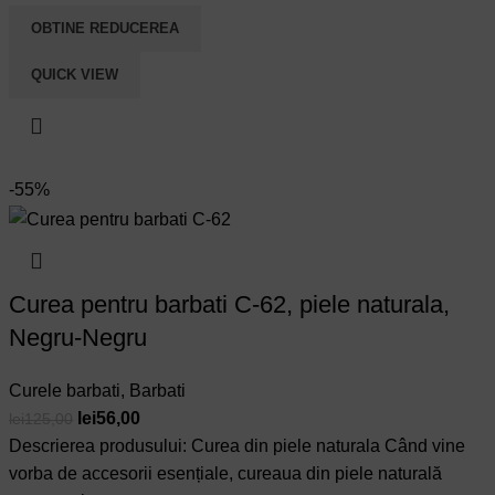
OBTINE REDUCEREA
QUICK VIEW
-55%
Curea pentru barbati C-62, piele naturala,
Negru-Negru
Curele barbati
,
Barbati
Prețul
Prețul
lei
56,00
lei
125,00
inițial
curent
Descrierea produsului: Curea din piele naturala Când vine
a
este:
vorba de accesorii esențiale, cureaua din piele naturală