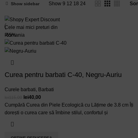
Show
9
12
18
24
Show sidebar
-65%
Curea pentru barbati C-40, Negru-Auriu
Curele barbati
,
Barbati
Prețul
Prețul
lei
40,00
lei
115,00
inițial
curent
Cumpără Curea din Piele Ecologică cu Lățime de 3.8 cm Îți
a
este:
dorești o curea care să îmbine stilul, confortul și
fost:
lei40,00.
lei115,00.