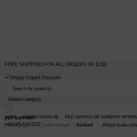
FREE SHIPPING FOR ALL ORDERS OF $150
Select category
Browse Categories
HOME
CONTACTEAZA-NE
VEZI SERVICII DE CURIERAT INTER
24/7 SUPPORT
+40240-518 372
Prima pagină
Curele barbati
Barbati
Afișez toate cel