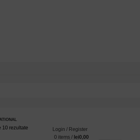
NATIONAL
e 10 rezultate
Login / Register
0
items
/
lei
0,00