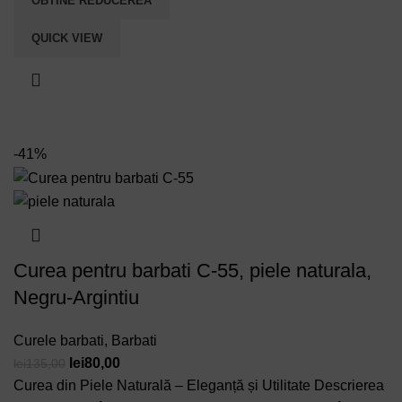
OBTINE REDUCEREA
QUICK VIEW
-41%
Curea pentru barbati C-55, piele naturala,
Negru-Argintiu
Curele barbati
,
Barbati
Prețul
Prețul
lei
80,00
lei
135,00
inițial
curent
Curea din Piele Naturală – Eleganță și Utilitate Descrierea