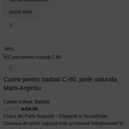
OBTINE REDUCEREA
QUICK VIEW
-55%
Curea pentru barbati C-60, piele naturala,
Maro-Argintiu
Curele barbati
,
Barbati
Prețul
Prețul
lei
56,00
lei
125,00
inițial
curent
Curea din Piele Naturală – Eleganță și Versatilitate
a
este:
Cureaua din piele naturală este accesoriul indispensabil în