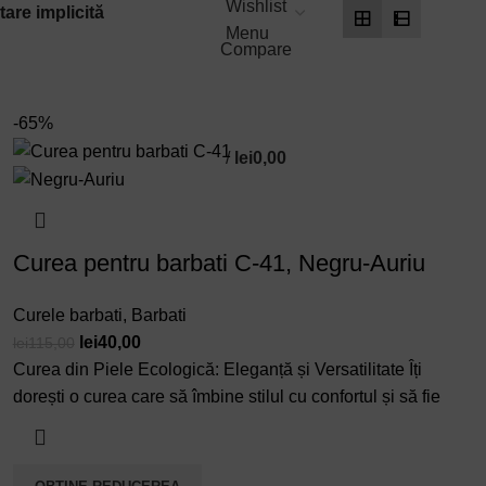
Wishlist
Menu
Compare
-65%
/
lei
0,00
Curea pentru barbati C-41, Negru-Auriu
Curele barbati
,
Barbati
Prețul
Prețul
lei
40,00
lei
115,00
inițial
curent
Curea din Piele Ecologică: Eleganță și Versatilitate Îți
a
este:
dorești o curea care să îmbine stilul cu confortul și să fie
fost:
lei40,00.
lei115,00.