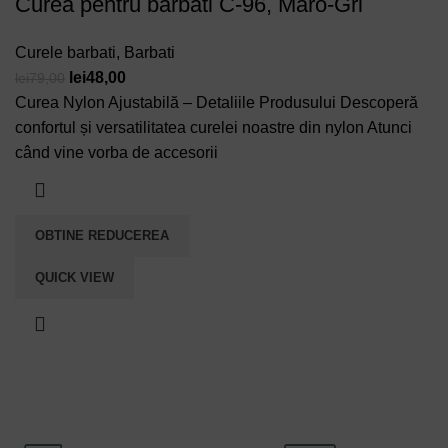
Curea pentru barbati C-96, Maro-Gri
Curele barbati
,
Barbati
Prețul
Prețul
lei
48,00
lei
79,00
inițial
curent
Curea Nylon Ajustabilă – Detaliile Produsului Descoperă
a
este:
confortul și versatilitatea curelei noastre din nylon Atunci
fost:
lei48,00.
când vine vorba de accesorii
lei79,00.
OBTINE REDUCEREA
QUICK VIEW