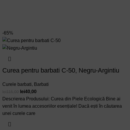
-65%
Curea pentru barbati C-50, Negru-Argintiu
Curele barbati
,
Barbati
Prețul
Prețul
lei
40,00
lei
115,00
inițial
curent
Descrierea Produsului: Curea din Piele Ecologică Bine ai
a
este:
venit în lumea accesoriilor esențiale! Dacă ești în căutarea
fost:
lei40,00.
unei curele care
lei115,00.