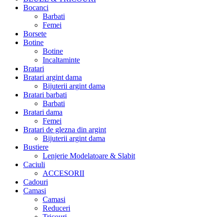
Bocanci
Barbati
Femei
Borsete
Botine
Botine
Incaltaminte
Bratari
Bratari argint dama
Bijuterii argint dama
Bratari barbati
Barbati
Bratari dama
Femei
Bratari de glezna din argint
Bijuterii argint dama
Bustiere
Lenjerie Modelatoare & Slabit
Caciuli
ACCESORII
Cadouri
Camasi
Camasi
Reduceri
Tricouri