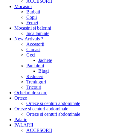
ACCESORII
Mocasini
Barbati
Copii
Femei
Mocasini si balerini
Incaltaminte
New Arrivals ?
Accesorii
Camasi
Geci
Jachete
Pantaloni
Blugi
Reduceri
Treninguri
Tricouri
Ochelari de soare
Orteze
Orteze si centuri abdominale
Orteze si centuri abdominale
Orteze si centuri abdominale
Palarie
PALARII
ACCESORII