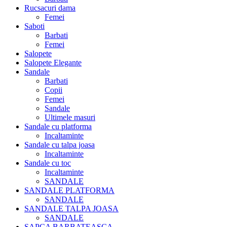
Rucsacuri dama
Femei
Saboti
Barbati
Femei
Salopete
Salopete Elegante
Sandale
Barbati
Copii
Femei
Sandale
Ultimele masuri
Sandale cu platforma
Incaltaminte
Sandale cu talpa joasa
Incaltaminte
Sandale cu toc
Incaltaminte
SANDALE
SANDALE PLATFORMA
SANDALE
SANDALE TALPA JOASA
SANDALE
SAPCA BARBATEASCA