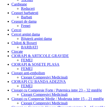
Cardigane
Reduceri
Ceasuri barbatesti
Barbati
Ceasuri de dama
Femei
Cercei
Cercei argint dama
Bijuterii argint dama
Chiloti & Boxeri
BARBATI
Ciocate
CIORAPI & ARTICOLE GRAVIDE
FEMEI
CIORAPI & SOSETE PLASA
FEMEI
Ciorapi anti-embolism
Ciorapi Compresivi Medicinali
CIORAPI CU BANDA ADEZIVA
FEMEI
Ciorapi cu Compresie Forte / Puternica intre 23 – 32 mmHg
Ciorapi Compresivi Medicinali
Ciorapi cu Compresie Medie / Moderata intre 15 – 21 mmHg
Ciorapi Compresivi Medicinali