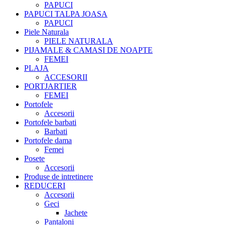
PAPUCI
PAPUCI TALPA JOASA
PAPUCI
Piele Naturala
PIELE NATURALA
PIJAMALE & CAMASI DE NOAPTE
FEMEI
PLAJA
ACCESORII
PORTJARTIER
FEMEI
Portofele
Accesorii
Portofele barbati
Barbati
Portofele dama
Femei
Posete
Accesorii
Produse de intretinere
REDUCERI
Accesorii
Geci
Jachete
Pantaloni