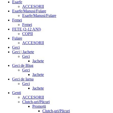
Esarfe
ACCESORII
Esarfe/Manusi/Fulare
Esarfe/Manusi/Fulare
Femei
Femei
FETE (2-12 ANI)
COPII
Fulare
ACCESORII
Geci
Geci | Jachete
Geci
Jachete
Geci de Blug
Geci
Jachete
Geci de Iarna
Geci
Jachete
Genti
ACCESORII
Clutch-uri/Plicuri
Promoții
Clutch-uri/Plicuri