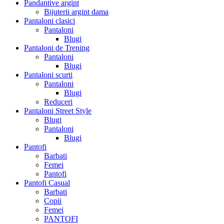
Pandantive argint
Bijuterii argint dama
Pantaloni clasici
Pantaloni
Blugi
Pantaloni de Trening
Pantaloni
Blugi
Pantaloni scurti
Pantaloni
Blugi
Reduceri
Pantaloni Street Style
Blugi
Pantaloni
Blugi
Pantofi
Barbati
Femei
Pantofi
Pantofi Casual
Barbati
Copii
Femei
PANTOFI