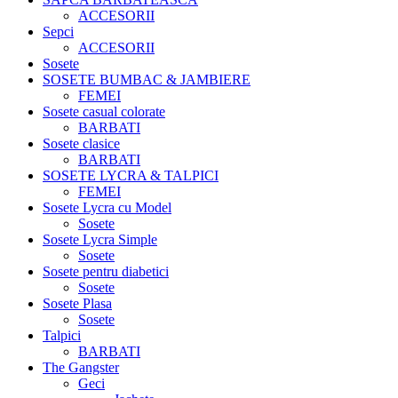
ACCESORII
Sepci
ACCESORII
Sosete
SOSETE BUMBAC & JAMBIERE
FEMEI
Sosete casual colorate
BARBATI
Sosete clasice
BARBATI
SOSETE LYCRA & TALPICI
FEMEI
Sosete Lycra cu Model
Sosete
Sosete Lycra Simple
Sosete
Sosete pentru diabetici
Sosete
Sosete Plasa
Sosete
Talpici
BARBATI
The Gangster
Geci