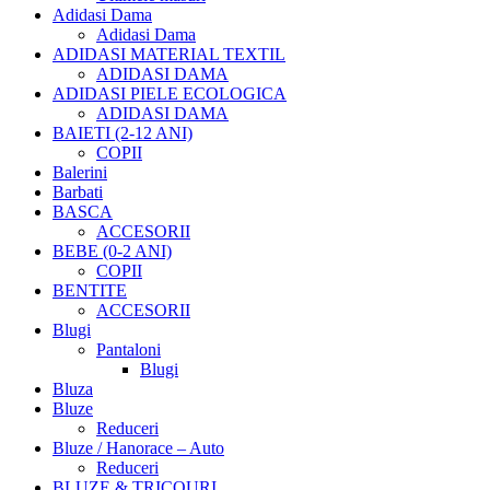
Adidasi Dama
Adidasi Dama
ADIDASI MATERIAL TEXTIL
ADIDASI DAMA
ADIDASI PIELE ECOLOGICA
ADIDASI DAMA
BAIETI (2-12 ANI)
COPII
Balerini
Barbati
BASCA
ACCESORII
BEBE (0-2 ANI)
COPII
BENTITE
ACCESORII
Blugi
Pantaloni
Blugi
Bluza
Bluze
Reduceri
Bluze / Hanorace – Auto
Reduceri
BLUZE & TRICOURI