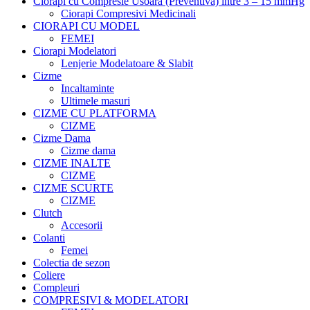
Ciorapi cu Compresie Usoara (Preventiva) intre 3 – 15 mmHg
Ciorapi Compresivi Medicinali
CIORAPI CU MODEL
FEMEI
Ciorapi Modelatori
Lenjerie Modelatoare & Slabit
Cizme
Incaltaminte
Ultimele masuri
CIZME CU PLATFORMA
CIZME
Cizme Dama
Cizme dama
CIZME INALTE
CIZME
CIZME SCURTE
CIZME
Clutch
Accesorii
Colanti
Femei
Colectia de sezon
Coliere
Compleuri
COMPRESIVI & MODELATORI