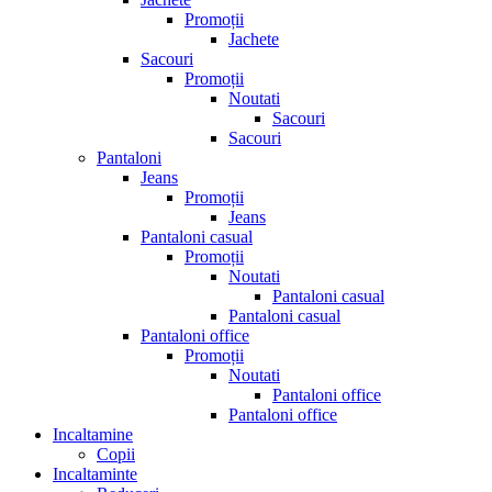
Promoții
Jachete
Sacouri
Promoții
Noutati
Sacouri
Sacouri
Pantaloni
Jeans
Promoții
Jeans
Pantaloni casual
Promoții
Noutati
Pantaloni casual
Pantaloni casual
Pantaloni office
Promoții
Noutati
Pantaloni office
Pantaloni office
Incaltamine
Copii
Incaltaminte