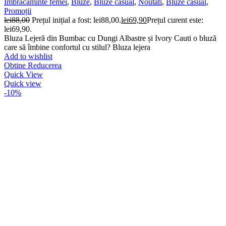
Imbracaminte femei
,
Bluze
,
Bluze casual
,
Noutati
,
Bluze casual
,
Promoții
lei
88,00
Prețul inițial a fost: lei88,00.
lei
69,90
Prețul curent este:
lei69,90.
Bluza Lejeră din Bumbac cu Dungi Albastre și Ivory Cauti o bluză
care să îmbine confortul cu stilul? Bluza lejera
Add to wishlist
Obtine Reducerea
Quick View
Quick view
-10%