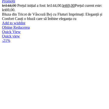
Promoții
lei
144,00
Prețul inițial a fost: lei144,00.
lei
69,00
Prețul curent este:
lei69,00.
Bluza din Tricot de Vâscoză Bej cu Fluturi Imprimați: Eleganță și
Confort Cauți o bluză care să îmbine eleganța cu
Add to wishlist
Obtine Reducerea
Quick View
Quick view
-21%