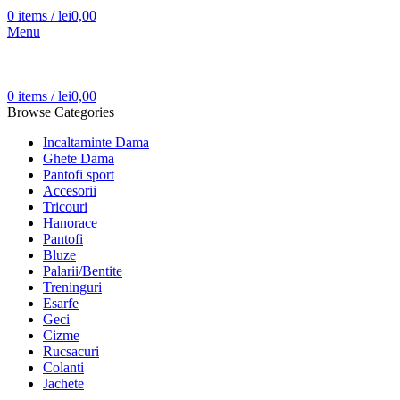
0
items
/
lei
0,00
Menu
0
items
/
lei
0,00
Browse Categories
Incaltaminte Dama
Ghete Dama
Pantofi sport
Accesorii
Tricouri
Hanorace
Pantofi
Bluze
Palarii/Bentite
Treninguri
Esarfe
Geci
Cizme
Rucsacuri
Colanti
Jachete