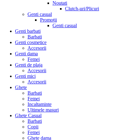
Noutati
Clutch-uri/Plicuri
Genti casual
Promoții
Genti casual
Genti barbati
Barbati
Genti cosmetice
Accesorii
Genti dama
Femei
Genti de plaja
Accesorii
Genti mici
Accesorii
Ghete
Barbati
Femei
Incaltaminte
Ultimele masuri
Ghete Casual
Barbati
Copii
Femei
Ghete dama