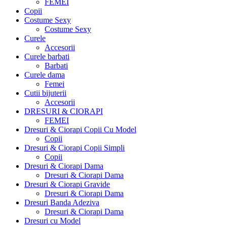
FEMEI
Copii
Costume Sexy
Costume Sexy
Curele
Accesorii
Curele barbati
Barbati
Curele dama
Femei
Cutii bijuterii
Accesorii
DRESURI & CIORAPI
FEMEI
Dresuri & Ciorapi Copii Cu Model
Copii
Dresuri & Ciorapi Copii Simpli
Copii
Dresuri & Ciorapi Dama
Dresuri & Ciorapi Dama
Dresuri & Ciorapi Gravide
Dresuri & Ciorapi Dama
Dresuri Banda Adeziva
Dresuri & Ciorapi Dama
Dresuri cu Model