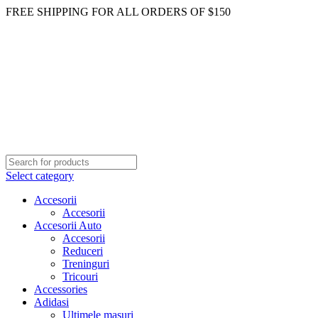
FREE SHIPPING FOR ALL ORDERS OF $150
Select category
Accesorii
Accesorii
Accesorii Auto
Accesorii
Reduceri
Treninguri
Tricouri
Accessories
Adidasi
Ultimele masuri