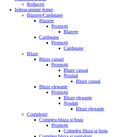
Reduceri
Imbracaminte femei
Blazere/Cardigane
Blazere
Promoții
Blazere
Cardigane
Promoții
Cardigane
Bluze
Bluze casual
Promoții
Bluze casual
Noutati
Bluze casual
Bluze elegante
Promoții
Bluze elegante
Noutati
Bluze elegante
Compleuri
Compleu bluza si fusta
Promoții
Compleu bluza si fusta
Compleu bluza si pantaloni