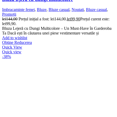
Imbracaminte femei
,
Bluze
,
Bluze casual
,
Noutati
,
Bluze casual
,
Promoții
lei
144,00
Prețul inițial a fost: lei144,00.
lei
99,90
Prețul curent este:
lei99,90.
Bluza Lejeră cu Dungi Multicolore – Un Must-Have în Garderoba
Ta Dacă ești în căutarea unei piese vestimentare versatile și
Add to wishlist
Obtine Reducerea
Quick View
Quick view
-38%