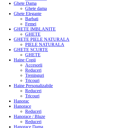
Ghete Dama
Ghete dama
Ghete Elegante
Barbati
Femei
GHETE IMBLANITE
GHETE
GHETE PIELE NATURALA
PIELE NATURALA
GHETE SCURTE
GHETE
Haine Copii
Accesorii
Reduceri
Treninguri
Tricouri
Haine Personalizabile
Reduceri
Tricouri
Hanorac
Hanorace
Reduceri
Hanorace / Bluze
Reduceri
Hanorace Dama