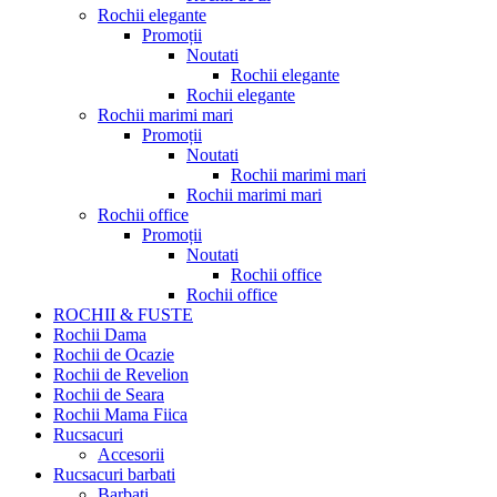
Rochii elegante
Promoții
Noutati
Rochii elegante
Rochii elegante
Rochii marimi mari
Promoții
Noutati
Rochii marimi mari
Rochii marimi mari
Rochii office
Promoții
Noutati
Rochii office
Rochii office
ROCHII & FUSTE
Rochii Dama
Rochii de Ocazie
Rochii de Revelion
Rochii de Seara
Rochii Mama Fiica
Rucsacuri
Accesorii
Rucsacuri barbati
Barbati