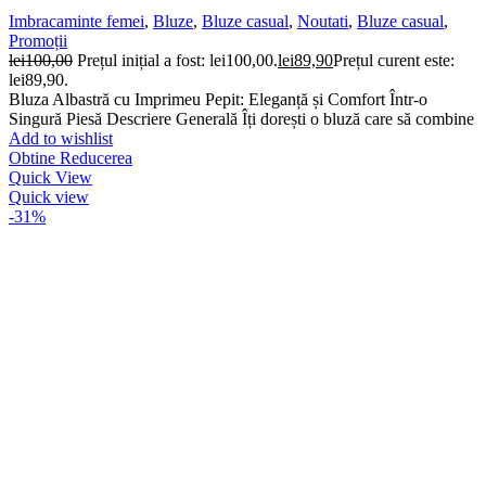
Imbracaminte femei
,
Bluze
,
Bluze casual
,
Noutati
,
Bluze casual
,
Promoții
lei
100,00
Prețul inițial a fost: lei100,00.
lei
89,90
Prețul curent este:
lei89,90.
Bluza Albastră cu Imprimeu Pepit: Eleganță și Comfort Într-o
Singură Piesă Descriere Generală Îți dorești o bluză care să combine
Add to wishlist
Obtine Reducerea
Quick View
Quick view
-31%