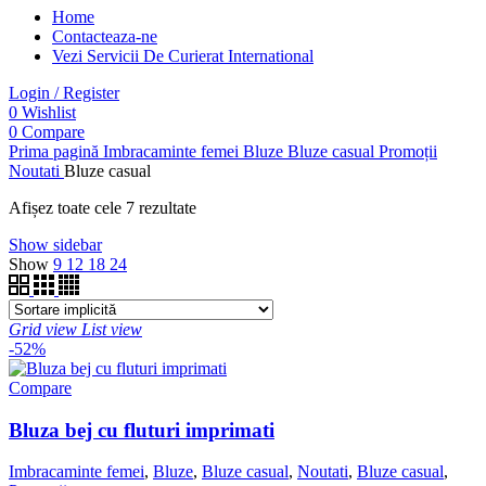
Home
Contacteaza-ne
Vezi Servicii De Curierat International
Login / Register
0
Wishlist
0
Compare
Prima pagină
Imbracaminte femei
Bluze
Bluze casual
Promoții
Noutati
Bluze casual
Afișez toate cele 7 rezultate
Show sidebar
Show
9
12
18
24
Grid view
List view
-52%
Compare
Bluza bej cu fluturi imprimati
Imbracaminte femei
,
Bluze
,
Bluze casual
,
Noutati
,
Bluze casual
,