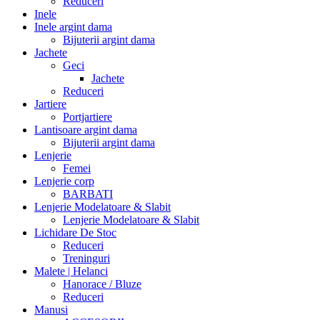
Reduceri
Inele
Inele argint dama
Bijuterii argint dama
Jachete
Geci
Jachete
Reduceri
Jartiere
Portjartiere
Lantisoare argint dama
Bijuterii argint dama
Lenjerie
Femei
Lenjerie corp
BARBATI
Lenjerie Modelatoare & Slabit
Lenjerie Modelatoare & Slabit
Lichidare De Stoc
Reduceri
Treninguri
Malete | Helanci
Hanorace / Bluze
Reduceri
Manusi