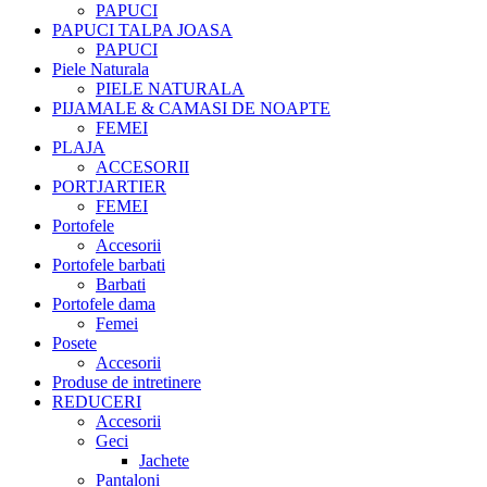
PAPUCI
PAPUCI TALPA JOASA
PAPUCI
Piele Naturala
PIELE NATURALA
PIJAMALE & CAMASI DE NOAPTE
FEMEI
PLAJA
ACCESORII
PORTJARTIER
FEMEI
Portofele
Accesorii
Portofele barbati
Barbati
Portofele dama
Femei
Posete
Accesorii
Produse de intretinere
REDUCERI
Accesorii
Geci
Jachete
Pantaloni