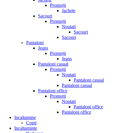
Promoții
Jachete
Sacouri
Promoții
Noutati
Sacouri
Sacouri
Pantaloni
Jeans
Promoții
Jeans
Pantaloni casual
Promoții
Noutati
Pantaloni casual
Pantaloni casual
Pantaloni office
Promoții
Noutati
Pantaloni office
Pantaloni office
Incaltamine
Copii
Incaltaminte