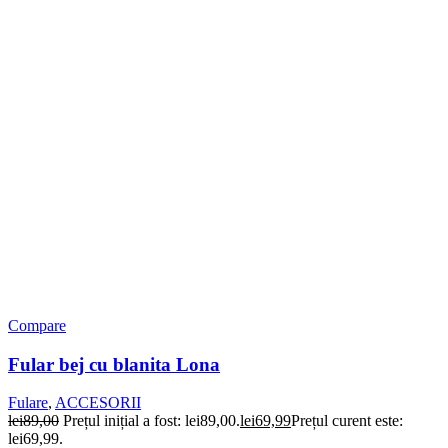
Compare
Fular bej cu blanita Lona
Fulare
,
ACCESORII
lei
89,00
Prețul inițial a fost: lei89,00.
lei
69,99
Prețul curent este:
lei69,99.