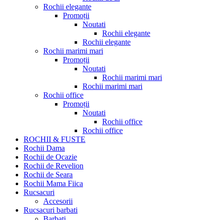
Rochii elegante
Promoții
Noutati
Rochii elegante
Rochii elegante
Rochii marimi mari
Promoții
Noutati
Rochii marimi mari
Rochii marimi mari
Rochii office
Promoții
Noutati
Rochii office
Rochii office
ROCHII & FUSTE
Rochii Dama
Rochii de Ocazie
Rochii de Revelion
Rochii de Seara
Rochii Mama Fiica
Rucsacuri
Accesorii
Rucsacuri barbati
Barbati