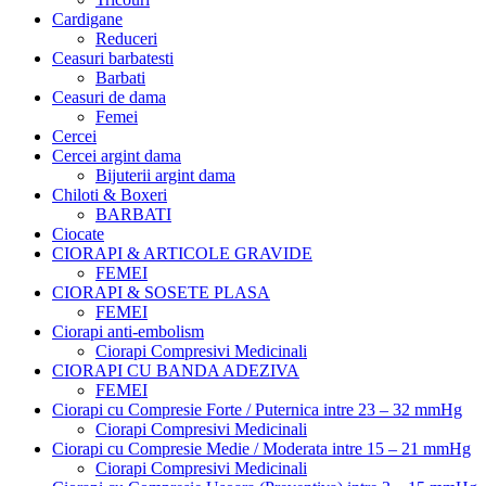
Cardigane
Reduceri
Ceasuri barbatesti
Barbati
Ceasuri de dama
Femei
Cercei
Cercei argint dama
Bijuterii argint dama
Chiloti & Boxeri
BARBATI
Ciocate
CIORAPI & ARTICOLE GRAVIDE
FEMEI
CIORAPI & SOSETE PLASA
FEMEI
Ciorapi anti-embolism
Ciorapi Compresivi Medicinali
CIORAPI CU BANDA ADEZIVA
FEMEI
Ciorapi cu Compresie Forte / Puternica intre 23 – 32 mmHg
Ciorapi Compresivi Medicinali
Ciorapi cu Compresie Medie / Moderata intre 15 – 21 mmHg
Ciorapi Compresivi Medicinali