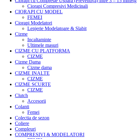
Ciorapi cu Compresie Usoara (Preventiva) intre 3 – 15 mmHg
Ciorapi Compresivi Medicinali
CIORAPI CU MODEL
FEMEI
Ciorapi Modelatori
Lenjerie Modelatoare & Slabit
Cizme
Incaltaminte
Ultimele masuri
CIZME CU PLATFORMA
CIZME
Cizme Dama
Cizme dama
CIZME INALTE
CIZME
CIZME SCURTE
CIZME
Clutch
Accesorii
Colanti
Femei
Colectia de sezon
Coliere
Compleuri
COMPRESIVI & MODELATORI