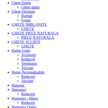
Ghete Dama
Ghete dama
Ghete Elegante
Barbati
Femei
GHETE IMBLANITE
GHETE
GHETE PIELE NATURALA
PIELE NATURALA
GHETE SCURTE
GHETE
Haine Copii
Accesorii
Reduceri
Treninguri
Tricouri
Haine Personalizabile
Reduceri
Tricouri
Hanorac
Hanorace
Reduceri
Hanorace / Bluze
Reduceri
Hanorace Dama