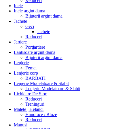
Reduceri
Inele
Inele argint dama
Bijuterii argint dama
Jachete
Geci
Jachete
Reduceri
Jartiere
Portjartiere
Lantisoare argint dama
Bijuterii argint dama
Lenjerie
Femei
Lenjerie corp
BARBATI
Lenjerie Modelatoare & Slabit
Lenjerie Modelatoare & Slabit
Lichidare De Stoc
Reduceri
Treninguri
Malete | Helanci
Hanorace / Bluze
Reduceri
Manusi