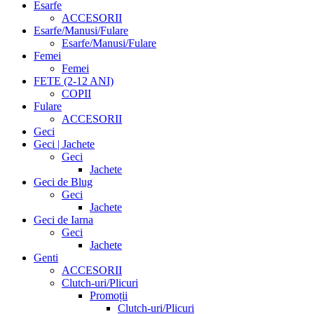
Esarfe
ACCESORII
Esarfe/Manusi/Fulare
Esarfe/Manusi/Fulare
Femei
Femei
FETE (2-12 ANI)
COPII
Fulare
ACCESORII
Geci
Geci | Jachete
Geci
Jachete
Geci de Blug
Geci
Jachete
Geci de Iarna
Geci
Jachete
Genti
ACCESORII
Clutch-uri/Plicuri
Promoții
Clutch-uri/Plicuri