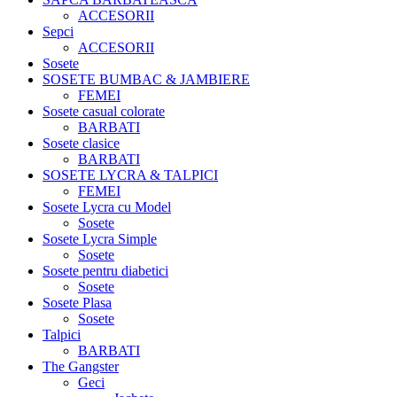
ACCESORII
Sepci
ACCESORII
Sosete
SOSETE BUMBAC & JAMBIERE
FEMEI
Sosete casual colorate
BARBATI
Sosete clasice
BARBATI
SOSETE LYCRA & TALPICI
FEMEI
Sosete Lycra cu Model
Sosete
Sosete Lycra Simple
Sosete
Sosete pentru diabetici
Sosete
Sosete Plasa
Sosete
Talpici
BARBATI
The Gangster
Geci