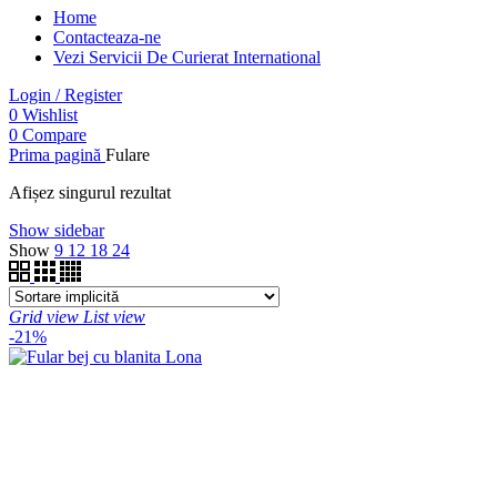
Home
Contacteaza-ne
Vezi Servicii De Curierat International
Login / Register
0
Wishlist
0
Compare
Prima pagină
Fulare
Afișez singurul rezultat
Show sidebar
Show
9
12
18
24
Grid view
List view
-21%