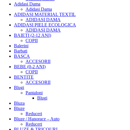
Adidasi Dama
Adidasi Dama
ADIDASI MATERIAL TEXTIL
ADIDASI DAMA
ADIDASI PIELE ECOLOGICA
ADIDASI DAMA
BAIETI (2-12 ANI)
COPII
Balerini
Barbati
BASCA
ACCESORII
BEBE (0-2 ANI)
COPII
BENTITE
ACCESORII
Blugi
Pantaloni
Blugi
Bluza
Bluze
Reduceri
Bluze / Hanorace – Auto
Reduceri
BLUZE & TRICOURI