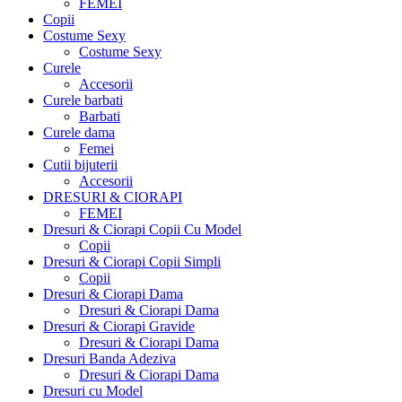
FEMEI
Copii
Costume Sexy
Costume Sexy
Curele
Accesorii
Curele barbati
Barbati
Curele dama
Femei
Cutii bijuterii
Accesorii
DRESURI & CIORAPI
FEMEI
Dresuri & Ciorapi Copii Cu Model
Copii
Dresuri & Ciorapi Copii Simpli
Copii
Dresuri & Ciorapi Dama
Dresuri & Ciorapi Dama
Dresuri & Ciorapi Gravide
Dresuri & Ciorapi Dama
Dresuri Banda Adeziva
Dresuri & Ciorapi Dama
Dresuri cu Model