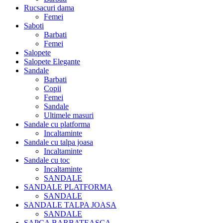
Rucsacuri dama
Femei
Saboti
Barbati
Femei
Salopete
Salopete Elegante
Sandale
Barbati
Copii
Femei
Sandale
Ultimele masuri
Sandale cu platforma
Incaltaminte
Sandale cu talpa joasa
Incaltaminte
Sandale cu toc
Incaltaminte
SANDALE
SANDALE PLATFORMA
SANDALE
SANDALE TALPA JOASA
SANDALE
SAPCA BARBATEASCA