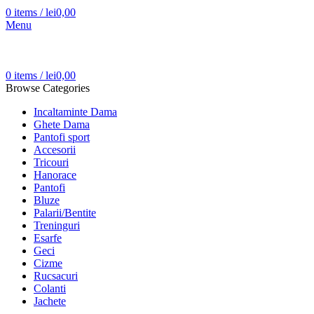
0
items
/
lei
0,00
Menu
0
items
/
lei
0,00
Browse Categories
Incaltaminte Dama
Ghete Dama
Pantofi sport
Accesorii
Tricouri
Hanorace
Pantofi
Bluze
Palarii/Bentite
Treninguri
Esarfe
Geci
Cizme
Rucsacuri
Colanti
Jachete