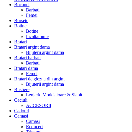
Bocanci
Barbati
Femei
Borsete
Botine
Botine
Incaltaminte
Bratari
Bratari argint dama
Bijuterii argint dama
Bratari barbati
Barbati
Bratari dama
Femei
Bratari de glezna din argint
Bijuterii argint dama
Bustiere
Lenjerie Modelatoare & Slabit
Caciuli
ACCESORII
Cadouri
Camasi
Camasi
Reduceri
Tricouri