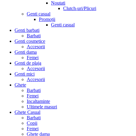
Noutati
Clutch-uri/Plicuri
Genti casual
Promoții
Genti casual
Genti barbati
Barbati
Genti cosmetice
Accesorii
Genti dama
Femei
Genti de plaja
Accesorii
Genti mici
Accesorii
Ghete
Barbati
Femei
Incaltaminte
Ultimele masuri
Ghete Casual
Barbati
Copii
Femei
Ghete dama