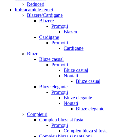
Reduceri
Imbracaminte femei
Blazere/Cardigane
Blazere
Promoții
Blazere
Cardigane
Promoții
Cardigane
Bluze
Bluze casual
Promoții
Bluze casual
Noutati
Bluze casual
Bluze elegante
Promoții
Bluze elegante
Noutati
Bluze elegante
Compleuri
Compleu bluza si fusta
Promoții
Compleu bluza si fusta
Compleu bluza si pantaloni