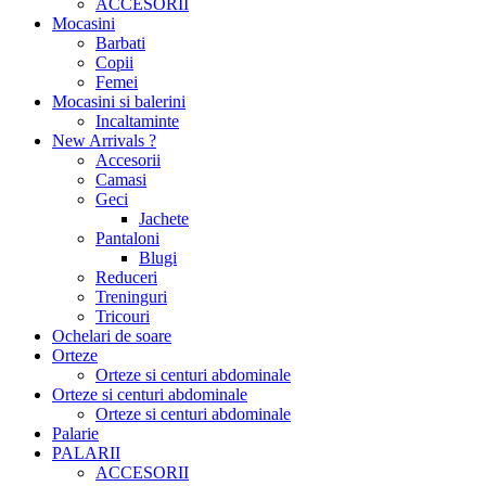
ACCESORII
Mocasini
Barbati
Copii
Femei
Mocasini si balerini
Incaltaminte
New Arrivals ?
Accesorii
Camasi
Geci
Jachete
Pantaloni
Blugi
Reduceri
Treninguri
Tricouri
Ochelari de soare
Orteze
Orteze si centuri abdominale
Orteze si centuri abdominale
Orteze si centuri abdominale
Palarie
PALARII
ACCESORII