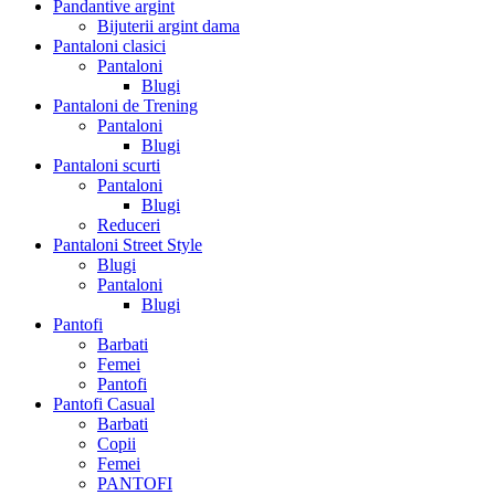
Pandantive argint
Bijuterii argint dama
Pantaloni clasici
Pantaloni
Blugi
Pantaloni de Trening
Pantaloni
Blugi
Pantaloni scurti
Pantaloni
Blugi
Reduceri
Pantaloni Street Style
Blugi
Pantaloni
Blugi
Pantofi
Barbati
Femei
Pantofi
Pantofi Casual
Barbati
Copii
Femei
PANTOFI