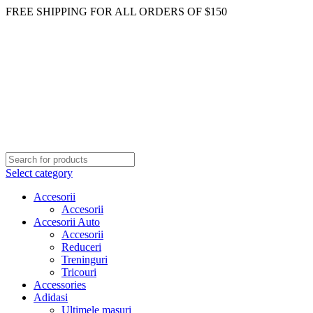
FREE SHIPPING FOR ALL ORDERS OF $150
Select category
Accesorii
Accesorii
Accesorii Auto
Accesorii
Reduceri
Treninguri
Tricouri
Accessories
Adidasi
Ultimele masuri