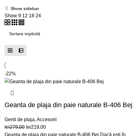
Show sidebar
Show
9
12
18
24
-22%
Geanta de plaja din paie naturale B-406 Bej
Genti de plaja
,
Accesorii
Prețul
Prețul
lei
279,00
lei
219,00
inițial
curent
Geanta de plaja din paie naturale B-406 Bej Dacă ești în