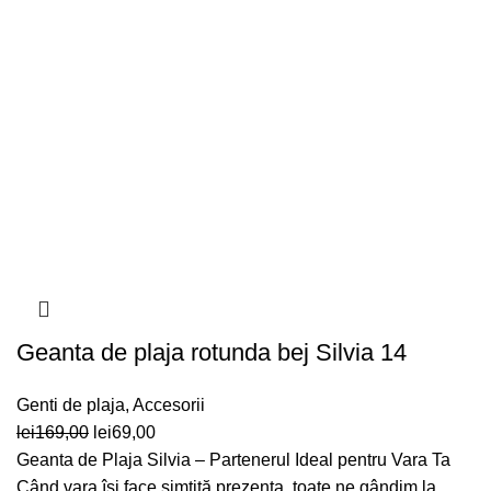
Geanta de plaja rotunda bej Silvia 14
Genti de plaja
,
Accesorii
Prețul
Prețul
lei
169,00
lei
69,00
inițial
curent
Geanta de Plaja Silvia – Partenerul Ideal pentru Vara Ta
a
este:
Când vara își face simțită prezența, toate ne gândim la