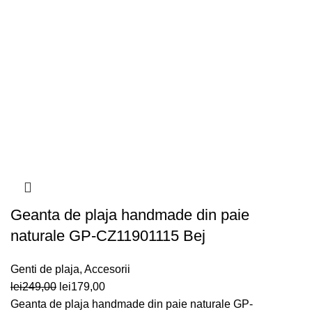
Geanta de plaja handmade din paie
naturale GP-CZ11901115 Bej
Genti de plaja
,
Accesorii
Prețul
Prețul
lei
249,00
lei
179,00
inițial
curent
Geanta de plaja handmade din paie naturale GP-