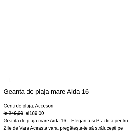
Geanta de plaja mare Aida 16
Genti de plaja
,
Accesorii
Prețul
Prețul
lei
249,00
lei
189,00
inițial
curent
Geanta de plaja mare Aida 16 – Eleganta si Practica pentru
a
este:
Zile de Vara Aceasta vara, pregătește-te să strălucești pe