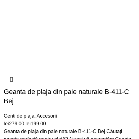
Geanta de plaja din paie naturale B-411-C
Bej
Genti de plaja
,
Accesorii
Prețul
Prețul
lei
279,00
lei
199,00
inițial
curent
Geanta de plaja din paie naturale B-411-C Bej Căutați
a
este: