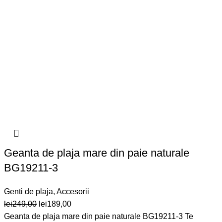
Geanta de plaja mare din paie naturale
BG19211-3
Genti de plaja
,
Accesorii
Prețul
Prețul
lei
249,00
lei
189,00
inițial
curent
Geanta de plaja mare din paie naturale BG19211-3 Te