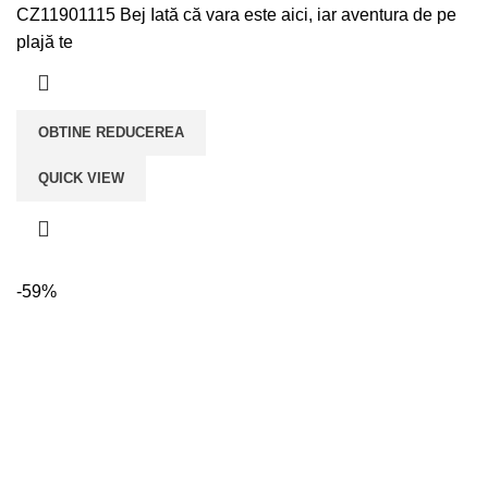
a
este:
CZ11901115 Bej Iată că vara este aici, iar aventura de pe
fost:
lei179,00.
plajă te
lei249,00.
OBTINE REDUCEREA
QUICK VIEW
-59%