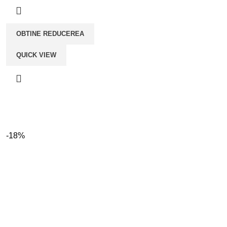
fost:
lei189,00.
lei249,00.
OBTINE REDUCEREA
QUICK VIEW
-18%