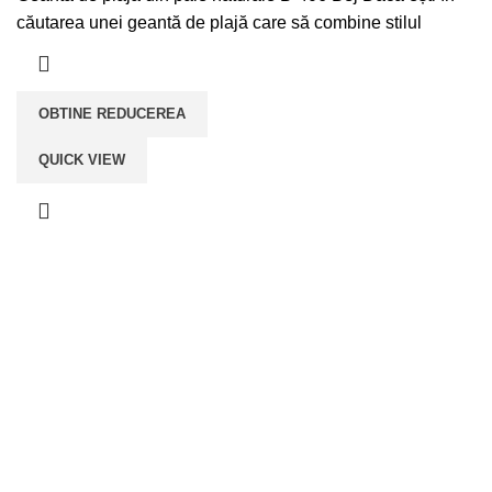
a
este:
căutarea unei geantă de plajă care să combine stilul
fost:
lei219,00.
lei279,00.
OBTINE REDUCEREA
QUICK VIEW