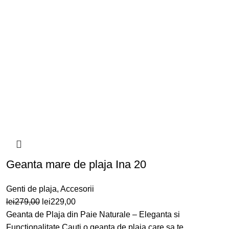
Geanta mare de plaja Ina 20
Genti de plaja
,
Accesorii
Prețul
Prețul
lei
279,00
lei
229,00
inițial
curent
Geanta de Plaja din Paie Naturale – Eleganta si
a
este:
Functionalitate Cauti o geanta de plaja care sa te