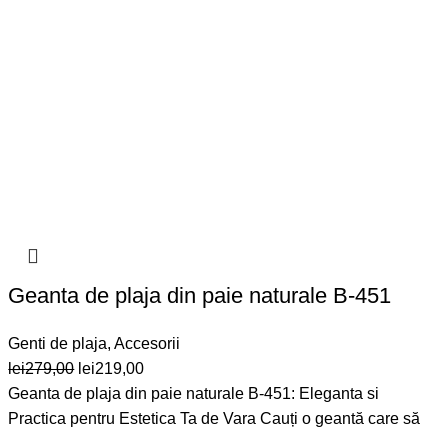
Geanta de plaja din paie naturale B-451
Genti de plaja
,
Accesorii
Prețul
Prețul
lei
279,00
lei
219,00
inițial
curent
Geanta de plaja din paie naturale B-451: Eleganta si
a
este:
Practica pentru Estetica Ta de Vara Cauți o geantă care să
fost:
lei219,00.