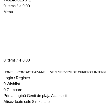
+40240-518 372
0
items
/
lei
0,00
Menu
0
items
/
lei
0,00
Browse Categories
HOME
CONTACTEAZA-NE
VEZI SERVICII DE CURIERAT INTER
Login / Register
0
Wishlist
0
Compare
Prima pagină
Genti de plaja
Accesorii
Afișez toate cele 8 rezultate