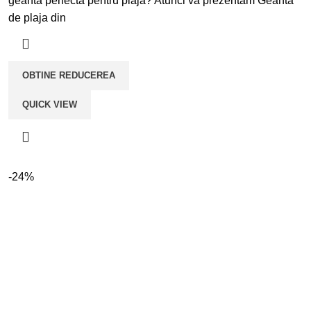
geanta perfectă pentru plajă? Atunci vă prezentăm Geanta
fost:
lei199,00.
de plaja din
lei279,00.
OBTINE REDUCEREA
QUICK VIEW
-24%