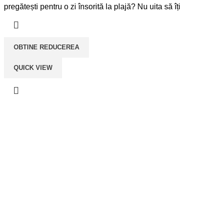
a
este:
pregătești pentru o zi însorită la plajă? Nu uita să îți
fost:
lei189,00.
lei249,00.
OBTINE REDUCEREA
QUICK VIEW