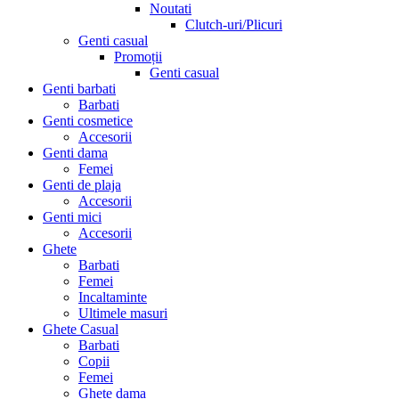
Noutati
Clutch-uri/Plicuri
Genti casual
Promoții
Genti casual
Genti barbati
Barbati
Genti cosmetice
Accesorii
Genti dama
Femei
Genti de plaja
Accesorii
Genti mici
Accesorii
Ghete
Barbati
Femei
Incaltaminte
Ultimele masuri
Ghete Casual
Barbati
Copii
Femei
Ghete dama