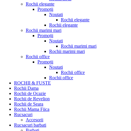
Rochii elegante
Promoții
Noutati
Rochii elegante
Rochii elegante
Rochii marimi mari
Promoții
Noutati
Rochii marimi mari
Rochii marimi mari
Rochii office
Promoții
Noutati
Rochii office
Rochii office
ROCHII & FUSTE
Rochii Dama
Rochii de Ocazie
Rochii de Revelion
Rochii de Seara
Rochii Mama Fiica
Rucsacuri
Accesorii
Rucsacuri barbati
Barbati