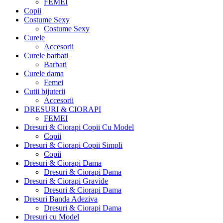
FEMEI
Copii
Costume Sexy
Costume Sexy
Curele
Accesorii
Curele barbati
Barbati
Curele dama
Femei
Cutii bijuterii
Accesorii
DRESURI & CIORAPI
FEMEI
Dresuri & Ciorapi Copii Cu Model
Copii
Dresuri & Ciorapi Copii Simpli
Copii
Dresuri & Ciorapi Dama
Dresuri & Ciorapi Dama
Dresuri & Ciorapi Gravide
Dresuri & Ciorapi Dama
Dresuri Banda Adeziva
Dresuri & Ciorapi Dama
Dresuri cu Model