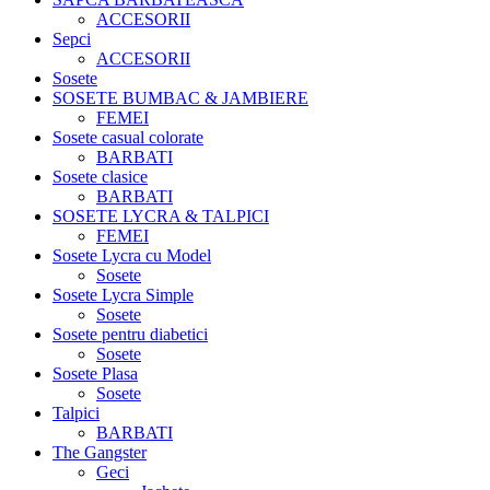
ACCESORII
Sepci
ACCESORII
Sosete
SOSETE BUMBAC & JAMBIERE
FEMEI
Sosete casual colorate
BARBATI
Sosete clasice
BARBATI
SOSETE LYCRA & TALPICI
FEMEI
Sosete Lycra cu Model
Sosete
Sosete Lycra Simple
Sosete
Sosete pentru diabetici
Sosete
Sosete Plasa
Sosete
Talpici
BARBATI
The Gangster
Geci