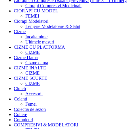
Ciorapi cu Compresie Usoara (Preventiva) intre 3 – 15 mmHg
Ciorapi Compresivi Medicinali
CIORAPI CU MODEL
FEMEI
Ciorapi Modelatori
Lenjerie Modelatoare & Slabit
Cizme
Incaltaminte
Ultimele masuri
CIZME CU PLATFORMA
CIZME
Cizme Dama
Cizme dama
CIZME INALTE
CIZME
CIZME SCURTE
CIZME
Clutch
Accesorii
Colanti
Femei
Colectia de sezon
Coliere
Compleuri
COMPRESIVI & MODELATORI