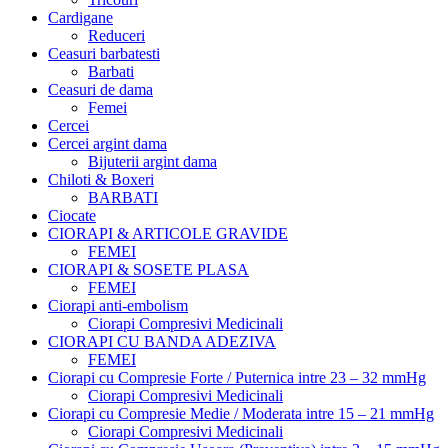
Cardigane
Reduceri
Ceasuri barbatesti
Barbati
Ceasuri de dama
Femei
Cercei
Cercei argint dama
Bijuterii argint dama
Chiloti & Boxeri
BARBATI
Ciocate
CIORAPI & ARTICOLE GRAVIDE
FEMEI
CIORAPI & SOSETE PLASA
FEMEI
Ciorapi anti-embolism
Ciorapi Compresivi Medicinali
CIORAPI CU BANDA ADEZIVA
FEMEI
Ciorapi cu Compresie Forte / Puternica intre 23 – 32 mmHg
Ciorapi Compresivi Medicinali
Ciorapi cu Compresie Medie / Moderata intre 15 – 21 mmHg
Ciorapi Compresivi Medicinali