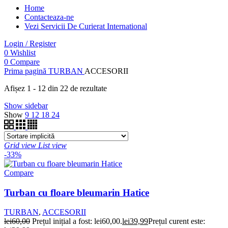
Home
Contacteaza-ne
Vezi Servicii De Curierat International
Login / Register
0
Wishlist
0
Compare
Prima pagină
TURBAN
ACCESORII
Afișez 1 - 12 din 22 de rezultate
Show sidebar
Show
9
12
18
24
Grid view
List view
-33%
Compare
Turban cu floare bleumarin Hatice
TURBAN
,
ACCESORII
lei
60,00
Prețul inițial a fost: lei60,00.
lei
39,99
Prețul curent este: