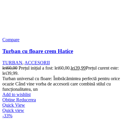
Compare
Turban cu floare crem Hatice
TURBAN
,
ACCESORII
lei
60,00
Prețul inițial a fost: lei60,00.
lei
39,99
Prețul curent este:
lei39,99.
Turban universal cu floare: Îmbrăcămintea perfectă pentru orice
ocazie Când vine vorba de accesorii care combină stilul cu
funcționalitatea, un
Add to wishlist
Obtine Reducerea
Quick View
Quick view
-33%