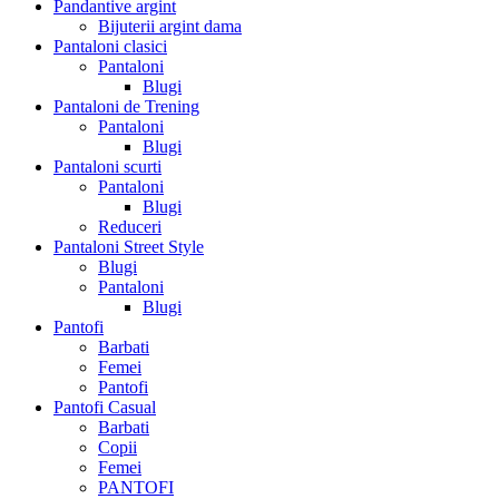
Pandantive argint
Bijuterii argint dama
Pantaloni clasici
Pantaloni
Blugi
Pantaloni de Trening
Pantaloni
Blugi
Pantaloni scurti
Pantaloni
Blugi
Reduceri
Pantaloni Street Style
Blugi
Pantaloni
Blugi
Pantofi
Barbati
Femei
Pantofi
Pantofi Casual
Barbati
Copii
Femei
PANTOFI