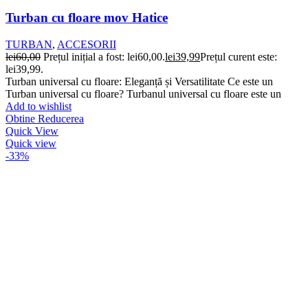
Turban cu floare mov Hatice
TURBAN
,
ACCESORII
lei
60,00
Prețul inițial a fost: lei60,00.
lei
39,99
Prețul curent este:
lei39,99.
Turban universal cu floare: Eleganță și Versatilitate Ce este un
Turban universal cu floare? Turbanul universal cu floare este un
Add to wishlist
Obtine Reducerea
Quick View
Quick view
-33%