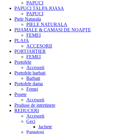
PAPUCI
PAPUCI TALPA JOASA
PAPUCI
Piele Naturala
PIELE NATURALA
PIJAMALE & CAMASI DE NOAPTE
FEMEI
PLAJA
ACCESORII
PORTJARTIER
FEMEI
Portofele
Accesorii
Portofele barbati
Barbati
Portofele dama
Femei
Posete
Accesorii
Produse de intretinere
REDUCERI
Accesorii
Geci
Jachete
Pantaloni