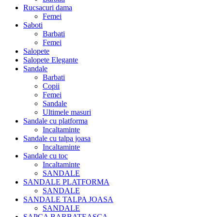
Rucsacuri dama
Femei
Saboti
Barbati
Femei
Salopete
Salopete Elegante
Sandale
Barbati
Copii
Femei
Sandale
Ultimele masuri
Sandale cu platforma
Incaltaminte
Sandale cu talpa joasa
Incaltaminte
Sandale cu toc
Incaltaminte
SANDALE
SANDALE PLATFORMA
SANDALE
SANDALE TALPA JOASA
SANDALE
SAPCA BARBATEASCA