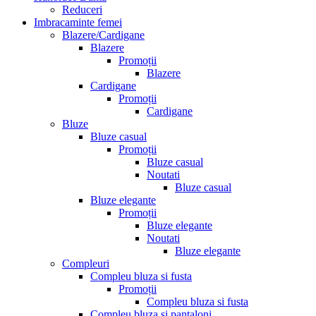
Reduceri
Imbracaminte femei
Blazere/Cardigane
Blazere
Promoții
Blazere
Cardigane
Promoții
Cardigane
Bluze
Bluze casual
Promoții
Bluze casual
Noutati
Bluze casual
Bluze elegante
Promoții
Bluze elegante
Noutati
Bluze elegante
Compleuri
Compleu bluza si fusta
Promoții
Compleu bluza si fusta
Compleu bluza si pantaloni