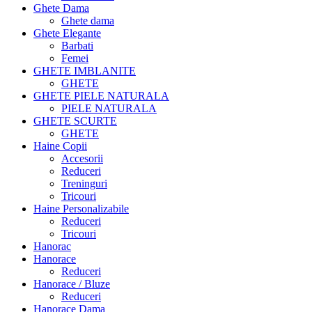
Ghete Dama
Ghete dama
Ghete Elegante
Barbati
Femei
GHETE IMBLANITE
GHETE
GHETE PIELE NATURALA
PIELE NATURALA
GHETE SCURTE
GHETE
Haine Copii
Accesorii
Reduceri
Treninguri
Tricouri
Haine Personalizabile
Reduceri
Tricouri
Hanorac
Hanorace
Reduceri
Hanorace / Bluze
Reduceri
Hanorace Dama