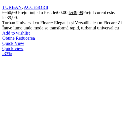
TURBAN
,
ACCESORII
lei
60,00
Prețul inițial a fost: lei60,00.
lei
39,99
Prețul curent este:
lei39,99.
Turban Universal cu Floare: Eleganța și Versatilitatea în Fiecare Zi
Într-o lume unde moda se transformă rapid, turbanul universal cu
Add to wishlist
Obtine Reducerea
Quick View
Quick view
-33%