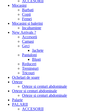
ACCESORII
Mocasini
Barbati
Copii
Femei
Mocasini si balerini
Incaltaminte
New Arrivals ?
Accesorii
Camasi
Geci
Jachete
Pantaloni
Blugi
Reduceri
Treninguri
Tricouri
Ochelari de soare
Orteze
Orteze si centuri abdominale
Orteze si centuri abdominale
Orteze si centuri abdominale
Palarie
PALARII
ACCESORII