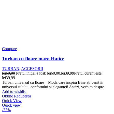
Compare
Turban cu floare maro Hatice
TURBAN
,
ACCESORII
lei
60,00
Prețul inițial a fost: lei60,00.
lei
39,99
Prețul curent este:
lei39,99.
Turban universal cu floare – Moda care inspiră Bine ați venit în
universul stilului, confortului și eleganței! Astăzi, vorbim despre
Add to wishlist
Obtine Reducerea
Quick View
Quick view
-33%