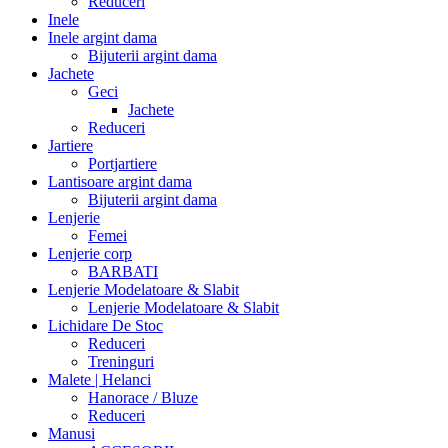
Reduceri
Inele
Inele argint dama
Bijuterii argint dama
Jachete
Geci
Jachete
Reduceri
Jartiere
Portjartiere
Lantisoare argint dama
Bijuterii argint dama
Lenjerie
Femei
Lenjerie corp
BARBATI
Lenjerie Modelatoare & Slabit
Lenjerie Modelatoare & Slabit
Lichidare De Stoc
Reduceri
Treninguri
Malete | Helanci
Hanorace / Bluze
Reduceri
Manusi