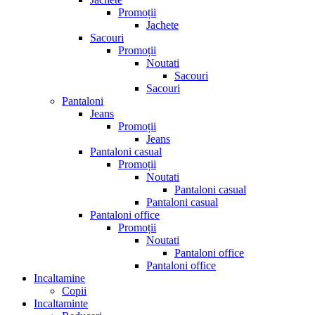
Promoții
Jachete
Sacouri
Promoții
Noutati
Sacouri
Sacouri
Pantaloni
Jeans
Promoții
Jeans
Pantaloni casual
Promoții
Noutati
Pantaloni casual
Pantaloni casual
Pantaloni office
Promoții
Noutati
Pantaloni office
Pantaloni office
Incaltamine
Copii
Incaltaminte