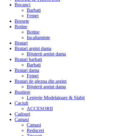
Bocanci
Barbati
Femei
Borsete
Botine
Botine
Incaltaminte
Bratari
Bratari argint dama
Bijuterii argint dama
Bratari barbati
Barbati
Bratari dama
Femei
Bratari de glezna din argint
Bijuterii argint dama
Bustiere
Lenjerie Modelatoare & Slabit
Caciuli
ACCESORII
Cadouri
Camasi
Camasi
Reduceri
Tricouri