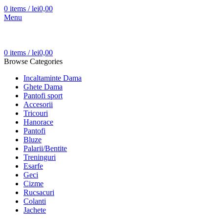
0
items
/
lei
0,00
Menu
0
items
/
lei
0,00
Browse Categories
Incaltaminte Dama
Ghete Dama
Pantofi sport
Accesorii
Tricouri
Hanorace
Pantofi
Bluze
Palarii/Bentite
Treninguri
Esarfe
Geci
Cizme
Rucsacuri
Colanti
Jachete