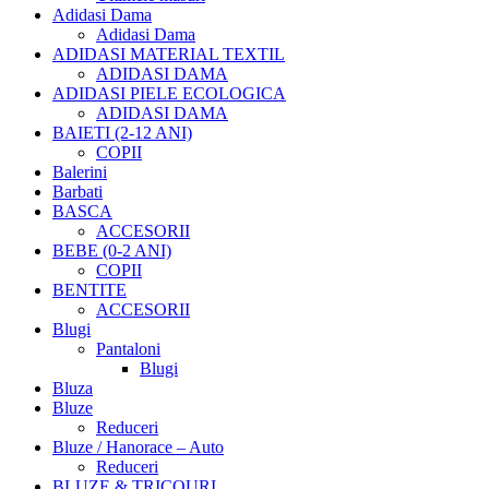
Adidasi Dama
Adidasi Dama
ADIDASI MATERIAL TEXTIL
ADIDASI DAMA
ADIDASI PIELE ECOLOGICA
ADIDASI DAMA
BAIETI (2-12 ANI)
COPII
Balerini
Barbati
BASCA
ACCESORII
BEBE (0-2 ANI)
COPII
BENTITE
ACCESORII
Blugi
Pantaloni
Blugi
Bluza
Bluze
Reduceri
Bluze / Hanorace – Auto
Reduceri
BLUZE & TRICOURI