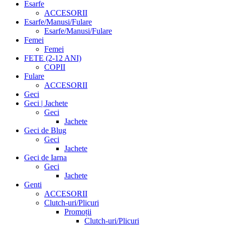
Esarfe
ACCESORII
Esarfe/Manusi/Fulare
Esarfe/Manusi/Fulare
Femei
Femei
FETE (2-12 ANI)
COPII
Fulare
ACCESORII
Geci
Geci | Jachete
Geci
Jachete
Geci de Blug
Geci
Jachete
Geci de Iarna
Geci
Jachete
Genti
ACCESORII
Clutch-uri/Plicuri
Promoții
Clutch-uri/Plicuri