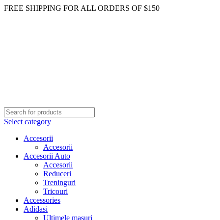
FREE SHIPPING FOR ALL ORDERS OF $150
Select category
Accesorii
Accesorii
Accesorii Auto
Accesorii
Reduceri
Treninguri
Tricouri
Accessories
Adidasi
Ultimele masuri