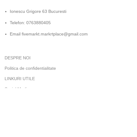
Ionescu Grigore 63 Bucuresti
Telefon: 0763880405
Email fivemarkt.markrtplace@gmail.com
DESPRE NOI
Politica de confidentialitate
LINKURI UTILE
Social Media
Înscrieți-vă la newsletter-ul nostru