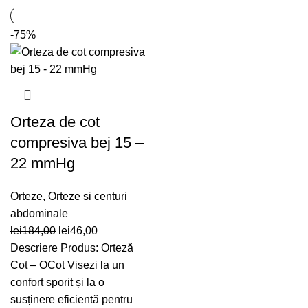
-75%
Orteza de cot
compresiva bej 15 –
22 mmHg
Orteze
,
Orteze si centuri
abdominale
Prețul
Prețul
lei
184,00
lei
46,00
inițial
curent
Descriere Produs: Orteză
a
este:
Cot – OCot Visezi la un
fost:
lei46,00.
confort sporit și la o
lei184,00.
susținere eficientă pentru