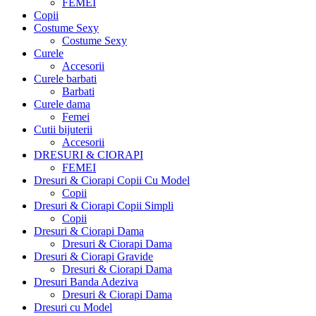
FEMEI
Copii
Costume Sexy
Costume Sexy
Curele
Accesorii
Curele barbati
Barbati
Curele dama
Femei
Cutii bijuterii
Accesorii
DRESURI & CIORAPI
FEMEI
Dresuri & Ciorapi Copii Cu Model
Copii
Dresuri & Ciorapi Copii Simpli
Copii
Dresuri & Ciorapi Dama
Dresuri & Ciorapi Dama
Dresuri & Ciorapi Gravide
Dresuri & Ciorapi Dama
Dresuri Banda Adeziva
Dresuri & Ciorapi Dama
Dresuri cu Model