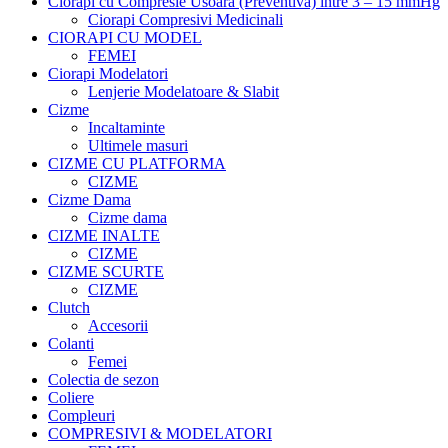
Ciorapi cu Compresie Usoara (Preventiva) intre 3 – 15 mmHg
Ciorapi Compresivi Medicinali
CIORAPI CU MODEL
FEMEI
Ciorapi Modelatori
Lenjerie Modelatoare & Slabit
Cizme
Incaltaminte
Ultimele masuri
CIZME CU PLATFORMA
CIZME
Cizme Dama
Cizme dama
CIZME INALTE
CIZME
CIZME SCURTE
CIZME
Clutch
Accesorii
Colanti
Femei
Colectia de sezon
Coliere
Compleuri
COMPRESIVI & MODELATORI