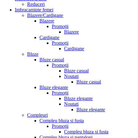
Reduceri
Imbracaminte femei
Blazere/Cardigane
Blazere
Promoții
Blazere
Cardigane
Promoții
Cardigane
Bluze
Bluze casual
Promoții
Bluze casual
Noutati
Bluze casual
Bluze elegante
Promoții
Bluze elegante
Noutati
Bluze elegante
Compleuri
Compleu bluza si fusta
Promoții
Compleu bluza si fusta
Compleu bluza si pantaloni