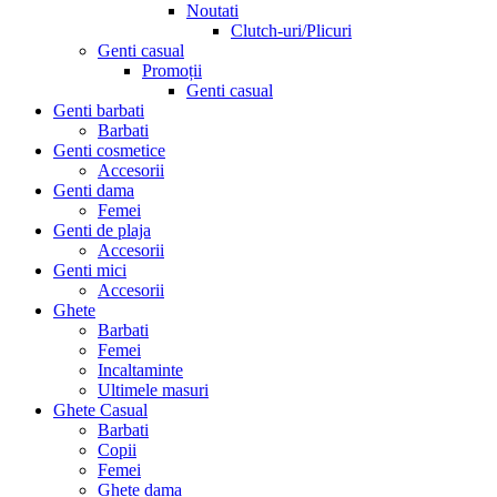
Noutati
Clutch-uri/Plicuri
Genti casual
Promoții
Genti casual
Genti barbati
Barbati
Genti cosmetice
Accesorii
Genti dama
Femei
Genti de plaja
Accesorii
Genti mici
Accesorii
Ghete
Barbati
Femei
Incaltaminte
Ultimele masuri
Ghete Casual
Barbati
Copii
Femei
Ghete dama