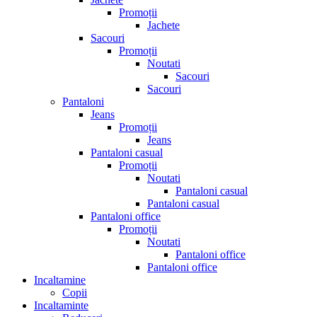
Promoții
Jachete
Sacouri
Promoții
Noutati
Sacouri
Sacouri
Pantaloni
Jeans
Promoții
Jeans
Pantaloni casual
Promoții
Noutati
Pantaloni casual
Pantaloni casual
Pantaloni office
Promoții
Noutati
Pantaloni office
Pantaloni office
Incaltamine
Copii
Incaltaminte