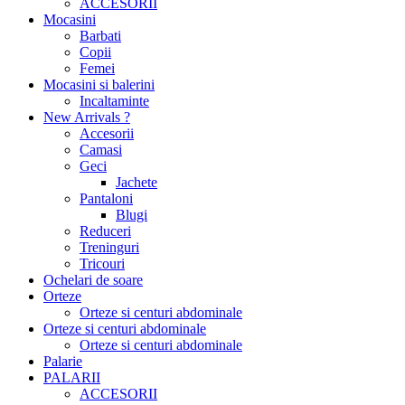
ACCESORII
Mocasini
Barbati
Copii
Femei
Mocasini si balerini
Incaltaminte
New Arrivals ?
Accesorii
Camasi
Geci
Jachete
Pantaloni
Blugi
Reduceri
Treninguri
Tricouri
Ochelari de soare
Orteze
Orteze si centuri abdominale
Orteze si centuri abdominale
Orteze si centuri abdominale
Palarie
PALARII
ACCESORII