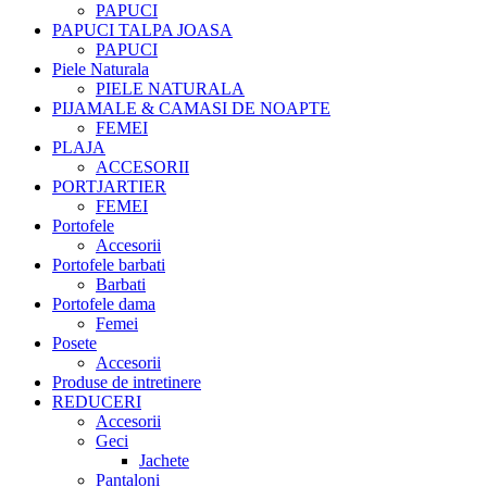
PAPUCI
PAPUCI TALPA JOASA
PAPUCI
Piele Naturala
PIELE NATURALA
PIJAMALE & CAMASI DE NOAPTE
FEMEI
PLAJA
ACCESORII
PORTJARTIER
FEMEI
Portofele
Accesorii
Portofele barbati
Barbati
Portofele dama
Femei
Posete
Accesorii
Produse de intretinere
REDUCERI
Accesorii
Geci
Jachete
Pantaloni