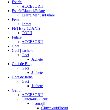
Esarfe
ACCESORII
Esarfe/Manusi/Fulare
Esarfe/Manusi/Fulare
Femei
Femei
FETE (2-12 ANI)
COPII
Fulare
ACCESORII
Geci
Geci | Jachete
Geci
Jachete
Geci de Blug
Geci
Jachete
Geci de Iarna
Geci
Jachete
Genti
ACCESORII
Clutch-uri/Plicuri
Promoții
Clutch-uri/Plicuri