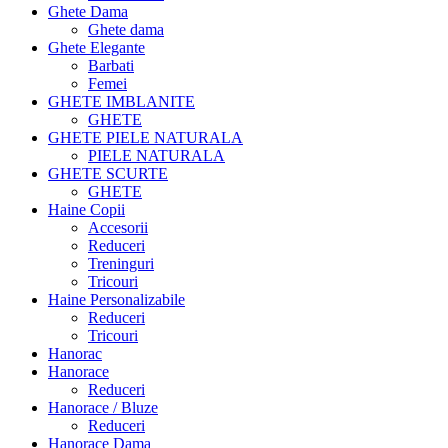
Ghete Dama
Ghete dama
Ghete Elegante
Barbati
Femei
GHETE IMBLANITE
GHETE
GHETE PIELE NATURALA
PIELE NATURALA
GHETE SCURTE
GHETE
Haine Copii
Accesorii
Reduceri
Treninguri
Tricouri
Haine Personalizabile
Reduceri
Tricouri
Hanorac
Hanorace
Reduceri
Hanorace / Bluze
Reduceri
Hanorace Dama