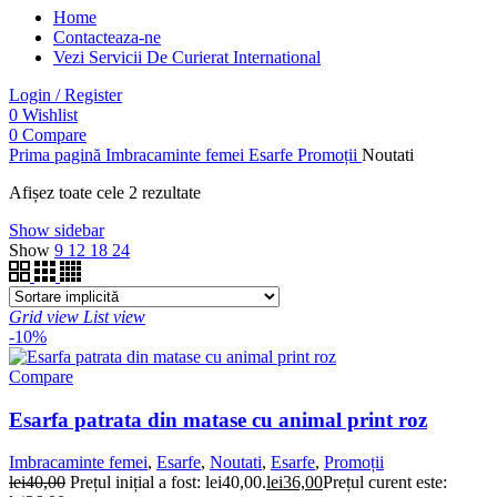
Home
Contacteaza-ne
Vezi Servicii De Curierat International
Login / Register
0
Wishlist
0
Compare
Prima pagină
Imbracaminte femei
Esarfe
Promoții
Noutati
Afișez toate cele 2 rezultate
Show sidebar
Show
9
12
18
24
Grid view
List view
-10%
Compare
Esarfa patrata din matase cu animal print roz
Imbracaminte femei
,
Esarfe
,
Noutati
,
Esarfe
,
Promoții
lei
40,00
Prețul inițial a fost: lei40,00.
lei
36,00
Prețul curent este: