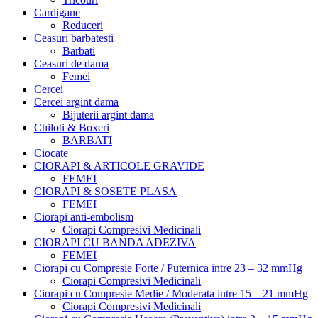
Cardigane
Reduceri
Ceasuri barbatesti
Barbati
Ceasuri de dama
Femei
Cercei
Cercei argint dama
Bijuterii argint dama
Chiloti & Boxeri
BARBATI
Ciocate
CIORAPI & ARTICOLE GRAVIDE
FEMEI
CIORAPI & SOSETE PLASA
FEMEI
Ciorapi anti-embolism
Ciorapi Compresivi Medicinali
CIORAPI CU BANDA ADEZIVA
FEMEI
Ciorapi cu Compresie Forte / Puternica intre 23 – 32 mmHg
Ciorapi Compresivi Medicinali
Ciorapi cu Compresie Medie / Moderata intre 15 – 21 mmHg
Ciorapi Compresivi Medicinali