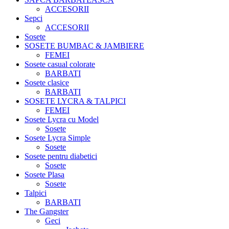
ACCESORII
Sepci
ACCESORII
Sosete
SOSETE BUMBAC & JAMBIERE
FEMEI
Sosete casual colorate
BARBATI
Sosete clasice
BARBATI
SOSETE LYCRA & TALPICI
FEMEI
Sosete Lycra cu Model
Sosete
Sosete Lycra Simple
Sosete
Sosete pentru diabetici
Sosete
Sosete Plasa
Sosete
Talpici
BARBATI
The Gangster
Geci