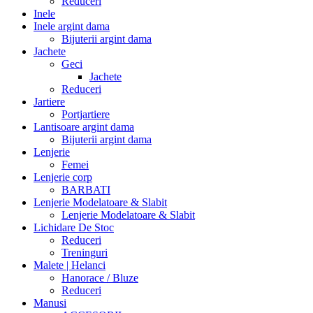
Reduceri
Inele
Inele argint dama
Bijuterii argint dama
Jachete
Geci
Jachete
Reduceri
Jartiere
Portjartiere
Lantisoare argint dama
Bijuterii argint dama
Lenjerie
Femei
Lenjerie corp
BARBATI
Lenjerie Modelatoare & Slabit
Lenjerie Modelatoare & Slabit
Lichidare De Stoc
Reduceri
Treninguri
Malete | Helanci
Hanorace / Bluze
Reduceri
Manusi