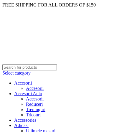
FREE SHIPPING FOR ALL ORDERS OF $150
Select category
Accesorii
Accesorii
Accesorii Auto
Accesorii
Reduceri
Treninguri
Tricouri
Accessories
Adidasi
Ultimele masuri