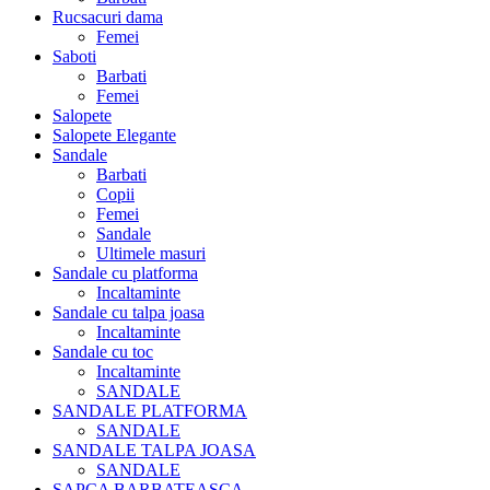
Rucsacuri dama
Femei
Saboti
Barbati
Femei
Salopete
Salopete Elegante
Sandale
Barbati
Copii
Femei
Sandale
Ultimele masuri
Sandale cu platforma
Incaltaminte
Sandale cu talpa joasa
Incaltaminte
Sandale cu toc
Incaltaminte
SANDALE
SANDALE PLATFORMA
SANDALE
SANDALE TALPA JOASA
SANDALE
SAPCA BARBATEASCA