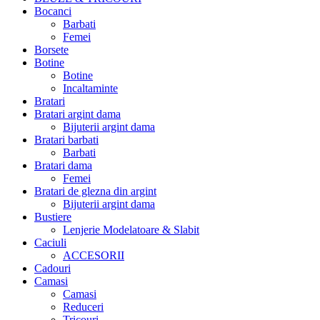
Bocanci
Barbati
Femei
Borsete
Botine
Botine
Incaltaminte
Bratari
Bratari argint dama
Bijuterii argint dama
Bratari barbati
Barbati
Bratari dama
Femei
Bratari de glezna din argint
Bijuterii argint dama
Bustiere
Lenjerie Modelatoare & Slabit
Caciuli
ACCESORII
Cadouri
Camasi
Camasi
Reduceri
Tricouri