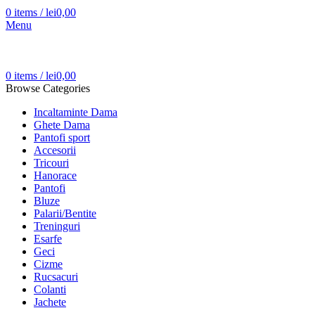
0
items
/
lei
0,00
Menu
0
items
/
lei
0,00
Browse Categories
Incaltaminte Dama
Ghete Dama
Pantofi sport
Accesorii
Tricouri
Hanorace
Pantofi
Bluze
Palarii/Bentite
Treninguri
Esarfe
Geci
Cizme
Rucsacuri
Colanti
Jachete