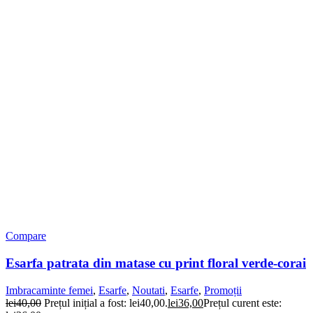
Compare
Esarfa patrata din matase cu print floral verde-corai
Imbracaminte femei
,
Esarfe
,
Noutati
,
Esarfe
,
Promoții
lei
40,00
Prețul inițial a fost: lei40,00.
lei
36,00
Prețul curent este: