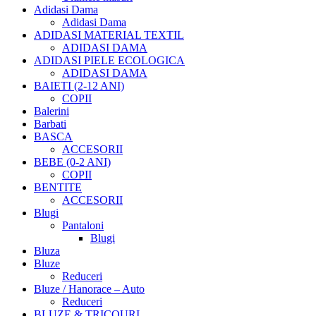
Adidasi Dama
Adidasi Dama
ADIDASI MATERIAL TEXTIL
ADIDASI DAMA
ADIDASI PIELE ECOLOGICA
ADIDASI DAMA
BAIETI (2-12 ANI)
COPII
Balerini
Barbati
BASCA
ACCESORII
BEBE (0-2 ANI)
COPII
BENTITE
ACCESORII
Blugi
Pantaloni
Blugi
Bluza
Bluze
Reduceri
Bluze / Hanorace – Auto
Reduceri
BLUZE & TRICOURI