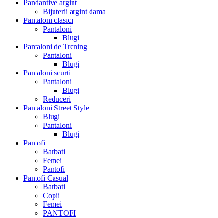
Pandantive argint
Bijuterii argint dama
Pantaloni clasici
Pantaloni
Blugi
Pantaloni de Trening
Pantaloni
Blugi
Pantaloni scurti
Pantaloni
Blugi
Reduceri
Pantaloni Street Style
Blugi
Pantaloni
Blugi
Pantofi
Barbati
Femei
Pantofi
Pantofi Casual
Barbati
Copii
Femei
PANTOFI