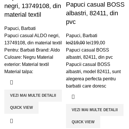
Papuci casual BOSS
negri, 13749108, din
albastri, 82411, din
material textil
pvc
Papuci
,
Barbati
Papuci casual ALDO negri,
Papuci
,
Barbati
Prețul
Prețul
13749108, din material textil
lei
219,00
lei
199,00
inițial
curent
Pentru: Barbati Brand: Aldo
Papuci casual BOSS
a
este:
Culoare: Negru Material
albastri, 82411, din pvc
fost:
lei199,00.
exterior: Material textil
Papucii casual BOSS
lei219,00.
Material talpa:
albastri, model 82411, sunt
alegerea perfecta pentru
barbatii care doresc
VEZI MAI MULTE DETALII
QUICK VIEW
VEZI MAI MULTE DETALII
QUICK VIEW