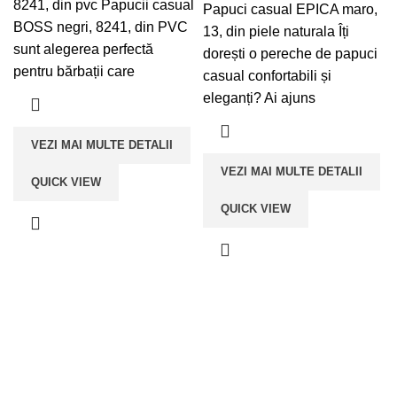
8241, din pvc Papucii casual
Papuci casual EPICA maro,
BOSS negri, 8241, din PVC
13, din piele naturala Îți
sunt alegerea perfectă
dorești o pereche de papuci
pentru bărbații care
casual confortabili și
eleganți? Ai ajuns
VEZI MAI MULTE DETALII
VEZI MAI MULTE DETALII
QUICK VIEW
QUICK VIEW