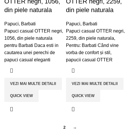
OTTER negri, 1056,
OTTER negri, 2259,
din piele naturala
din piele naturala
Papuci
,
Barbati
Papuci
,
Barbati
Papuci casual OTTER negri,
Papuci casual OTTER negri,
1056, din piele naturala
2259, din piele naturala,
pentru Barbati Daca esti in
Pentru: Barbati Când vine
cautarea unei perechi de
vorba de confort și stil,
papuci casual eleganti
papucii casual OTTER
VEZI MAI MULTE DETALII
VEZI MAI MULTE DETALII
QUICK VIEW
QUICK VIEW
1
2
→