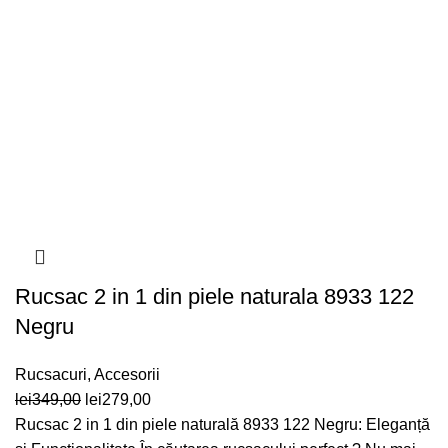
Rucsac 2 in 1 din piele naturala 8933 122
Negru
Rucsacuri
,
Accesorii
Prețul
Prețul
lei
349,00
lei
279,00
inițial
curent
Rucsac 2 in 1 din piele naturală 8933 122 Negru: Eleganță