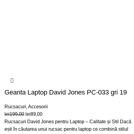
Geanta Laptop David Jones PC-033 gri 19
Rucsacuri
,
Accesorii
Prețul
Prețul
lei
199,00
lei
89,00
inițial
curent
Rucsacuri David Jones pentru Laptop – Calitate și Stil Dacă
a
este:
ești în căutarea unui rucsac pentru laptop ce combină stilul