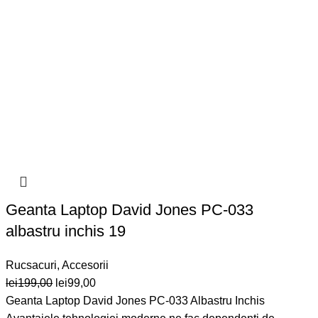
Geanta Laptop David Jones PC-033
albastru inchis 19
Rucsacuri
,
Accesorii
Prețul
Prețul
lei
199,00
lei
99,00
inițial
curent
Geanta Laptop David Jones PC-033 Albastru Inchis
a
este: