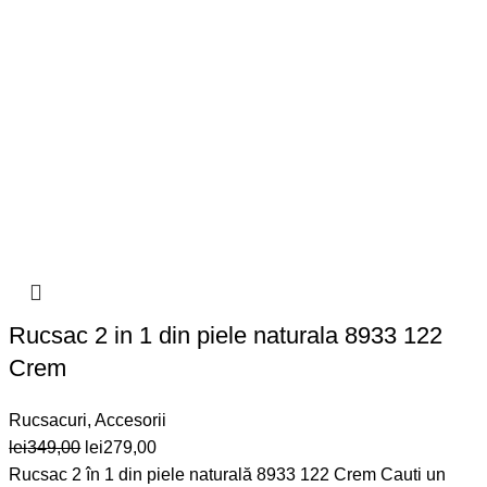
Rucsac 2 in 1 din piele naturala 8933 122
Crem
Rucsacuri
,
Accesorii
Prețul
Prețul
lei
349,00
lei
279,00
inițial
curent
Rucsac 2 în 1 din piele naturală 8933 122 Crem Cauti un