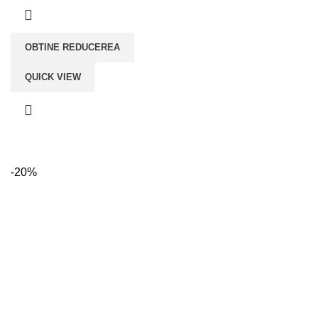
fost:
lei89,00.
lei199,00.
OBTINE REDUCEREA
QUICK VIEW
-20%