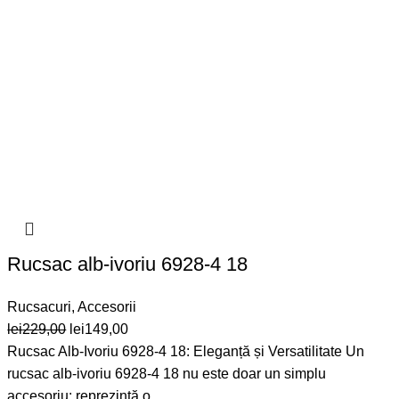
Rucsac alb-ivoriu 6928-4 18
Rucsacuri
,
Accesorii
Prețul
Prețul
lei
229,00
lei
149,00
inițial
curent
Rucsac Alb-Ivoriu 6928-4 18: Eleganță și Versatilitate Un
a
este:
rucsac alb-ivoriu 6928-4 18 nu este doar un simplu
fost:
lei149,00.
accesoriu; reprezintă o