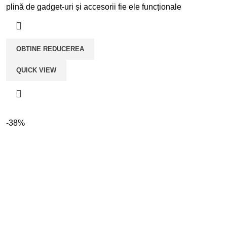
a
este:
plină de gadget-uri și accesorii fie ele funcționale
fost:
lei299,00.
lei439,00.
OBTINE REDUCEREA
QUICK VIEW
-38%