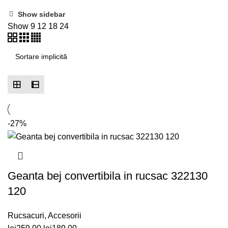
Show sidebar
Show
9
12
18
24
-27%
Geanta bej convertibila in rucsac 322130
120
Rucsacuri
,
Accesorii
Prețul
Prețul