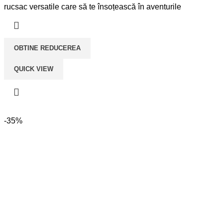
a
este:
rucsac versatile care să te însoțească în aventurile
fost:
lei279,00.
lei349,00.
OBTINE REDUCEREA
QUICK VIEW
-35%