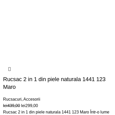
Rucsac 2 in 1 din piele naturala 1441 123
Maro
Rucsacuri
,
Accesorii
Prețul
Prețul
lei
439,00
lei
299,00
inițial
curent
Rucsac 2 in 1 din piele naturala 1441 123 Maro Într-o lume