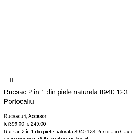
Rucsac 2 in 1 din piele naturala 8940 123
Portocaliu
Rucsacuri
,
Accesorii
Prețul
Prețul
lei
399,00
lei
249,00
inițial
curent
Rucsac 2 în 1 din piele naturală 8940 123 Portocaliu Cauti