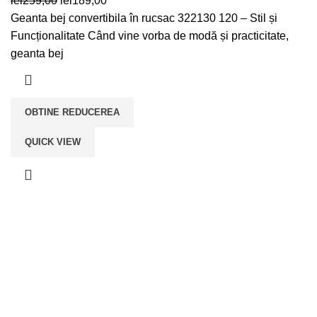
lei
259,00
lei
189,00
inițial
curent
Geanta bej convertibila în rucsac 322130 120 – Stil și
a
este:
Funcționalitate Când vine vorba de modă și practicitate,
fost:
lei189,00.
geanta bej
lei259,00.
OBTINE REDUCEREA
QUICK VIEW