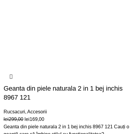
Geanta din piele naturala 2 in 1 bej inchis
8967 121
Rucsacuri
,
Accesorii
Prețul
Prețul
lei
299,00
lei
169,00
inițial
curent
Geanta din piele naturala 2 in 1 bej inchis 8967 121 Cauți o
a
este: