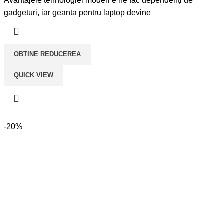
Avantajele tehnologiei moderne ne fac dependenți de
fost:
lei99,00.
gadgeturi, iar geanta pentru laptop devine
lei199,00.
OBTINE REDUCEREA
QUICK VIEW
-20%