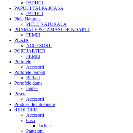
PAPUCI
PAPUCI TALPA JOASA
PAPUCI
Piele Naturala
PIELE NATURALA
PIJAMALE & CAMASI DE NOAPTE
FEMEI
PLAJA
ACCESORII
PORTJARTIER
FEMEI
Portofele
Accesorii
Portofele barbati
Barbati
Portofele dama
Femei
Posete
Accesorii
Produse de intretinere
REDUCERI
Accesorii
Geci
Jachete
Pantaloni