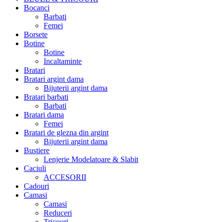
Bocanci
Barbati
Femei
Borsete
Botine
Botine
Incaltaminte
Bratari
Bratari argint dama
Bijuterii argint dama
Bratari barbati
Barbati
Bratari dama
Femei
Bratari de glezna din argint
Bijuterii argint dama
Bustiere
Lenjerie Modelatoare & Slabit
Caciuli
ACCESORII
Cadouri
Camasi
Camasi
Reduceri
Tricouri