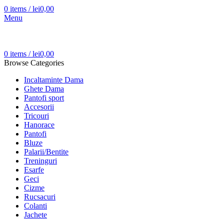
0
items
/
lei
0,00
Menu
0
items
/
lei
0,00
Browse Categories
Incaltaminte Dama
Ghete Dama
Pantofi sport
Accesorii
Tricouri
Hanorace
Pantofi
Bluze
Palarii/Bentite
Treninguri
Esarfe
Geci
Cizme
Rucsacuri
Colanti
Jachete