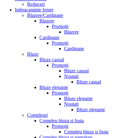
Reduceri
Imbracaminte femei
Blazere/Cardigane
Blazere
Promoții
Blazere
Cardigane
Promoții
Cardigane
Bluze
Bluze casual
Promoții
Bluze casual
Noutati
Bluze casual
Bluze elegante
Promoții
Bluze elegante
Noutati
Bluze elegante
Compleuri
Compleu bluza si fusta
Promoții
Compleu bluza si fusta
Compleu bluza si pantaloni