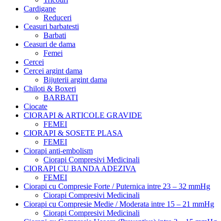
Cardigane
Reduceri
Ceasuri barbatesti
Barbati
Ceasuri de dama
Femei
Cercei
Cercei argint dama
Bijuterii argint dama
Chiloti & Boxeri
BARBATI
Ciocate
CIORAPI & ARTICOLE GRAVIDE
FEMEI
CIORAPI & SOSETE PLASA
FEMEI
Ciorapi anti-embolism
Ciorapi Compresivi Medicinali
CIORAPI CU BANDA ADEZIVA
FEMEI
Ciorapi cu Compresie Forte / Puternica intre 23 – 32 mmHg
Ciorapi Compresivi Medicinali
Ciorapi cu Compresie Medie / Moderata intre 15 – 21 mmHg
Ciorapi Compresivi Medicinali