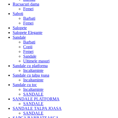
Rucsacuri dama
Femei
Saboti
Barbati
Femei
Salopete
Salopete Elegante
Sandale
Barbati
Copii
Femei
Sandale
Ultimele masuri
Sandale cu platforma
Incaltaminte
Sandale cu talpa joasa
Incaltaminte
Sandale cu toc
Incaltaminte
SANDALE
SANDALE PLATFORMA
SANDALE
SANDALE TALPA JOASA
SANDALE
SAPCA BARBATEASCA