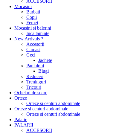
ACCESORII
Mocasini
Barbati
Copii
Femei
Mocasini si balerini
Incaltaminte
New Arrivals ?
Accesorii
Camasi
Geci
Jachete
Pantaloni
Blugi
Reduceri
Treninguri
Tricouri
Ochelari de soare
Orteze
Orteze si centuri abdominale
Orteze si centuri abdominale
Orteze si centuri abdominale
Palarie
PALARII
ACCESORII