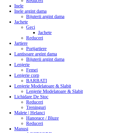
Reduceri
Inele
Inele argint dama
Bijuterii argint dama
Jachete
Geci
Jachete
Reduceri
Jartiere
Portjartiere
Lantisoare argint dama
Bijuterii argint dama
Lenjerie
Femei
Lenjerie corp
BARBATI
Lenjerie Modelatoare & Slabit
Lenjerie Modelatoare & Slabit
Lichidare De Stoc
Reduceri
Treninguri
Malete | Helanci
Hanorace / Bluze
Reduceri
Manusi