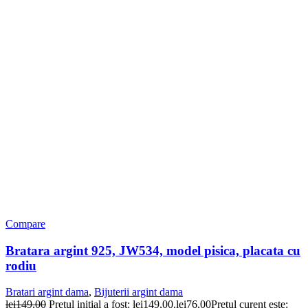
Compare
Bratara argint 925, JW534, model pisica, placata cu
rodiu
Bratari argint dama
,
Bijuterii argint dama
lei
149,00
Prețul inițial a fost: lei149,00.
lei
76,00
Prețul curent este: