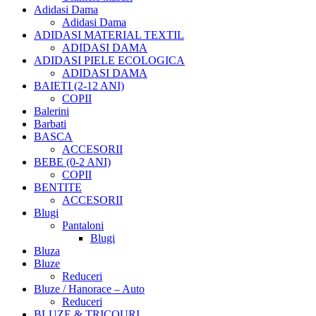
Adidasi Dama
Adidasi Dama
ADIDASI MATERIAL TEXTIL
ADIDASI DAMA
ADIDASI PIELE ECOLOGICA
ADIDASI DAMA
BAIETI (2-12 ANI)
COPII
Balerini
Barbati
BASCA
ACCESORII
BEBE (0-2 ANI)
COPII
BENTITE
ACCESORII
Blugi
Pantaloni
Blugi
Bluza
Bluze
Reduceri
Bluze / Hanorace – Auto
Reduceri
BLUZE & TRICOURI