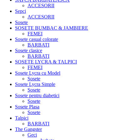
ACCESORII
Sepci
ACCESORII
Sosete
SOSETE BUMBAC & JAMBIERE
FEMEI
Sosete casual colorate
BARBATI
Sosete clasice
BARBATI
SOSETE LYCRA & TALPICI
FEMEI
Sosete Lycra cu Model
Sosete
Sosete Lycra Simple
Sosete
Sosete pentru diabetici
Sosete
Sosete Plasa
Sosete
Talpici
BARBATI
The Gangster
Geci