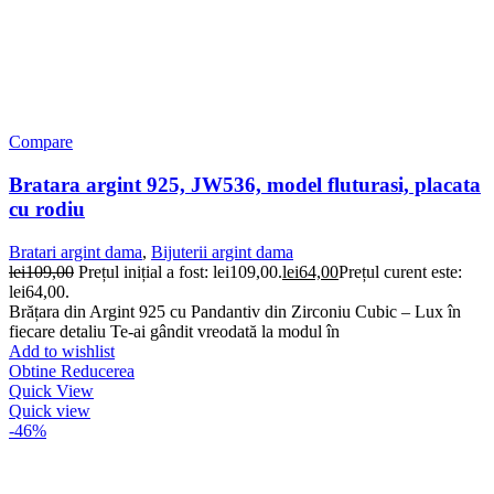
Compare
Bratara argint 925, JW536, model fluturasi, placata
cu rodiu
Bratari argint dama
,
Bijuterii argint dama
lei
109,00
Prețul inițial a fost: lei109,00.
lei
64,00
Prețul curent este:
lei64,00.
Brățara din Argint 925 cu Pandantiv din Zirconiu Cubic – Lux în
fiecare detaliu Te-ai gândit vreodată la modul în
Add to wishlist
Obtine Reducerea
Quick View
Quick view
-46%