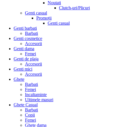
Noutati
Clutch-uri/Plicuri
Genti casual
Promoții
Genti casual
Genti barbati
Barbati
Genti cosmetice
Accesorii
Genti dama
Femei
Genti de plaja
Accesorii
Genti mici
Accesorii
Ghete
Barbati
Femei
Incaltaminte
Ultimele masuri
Ghete Casual
Barbati
Copii
Femei
Ghete dama