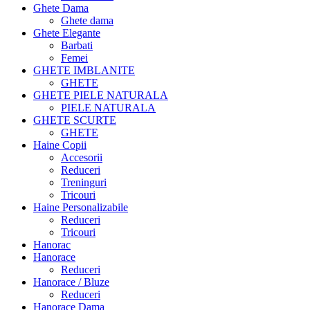
Ghete Dama
Ghete dama
Ghete Elegante
Barbati
Femei
GHETE IMBLANITE
GHETE
GHETE PIELE NATURALA
PIELE NATURALA
GHETE SCURTE
GHETE
Haine Copii
Accesorii
Reduceri
Treninguri
Tricouri
Haine Personalizabile
Reduceri
Tricouri
Hanorac
Hanorace
Reduceri
Hanorace / Bluze
Reduceri
Hanorace Dama