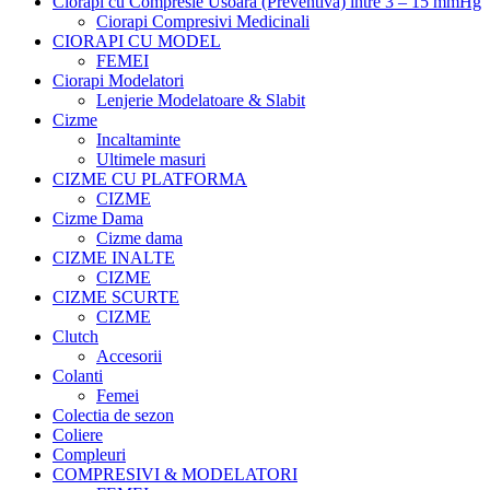
Ciorapi cu Compresie Usoara (Preventiva) intre 3 – 15 mmHg
Ciorapi Compresivi Medicinali
CIORAPI CU MODEL
FEMEI
Ciorapi Modelatori
Lenjerie Modelatoare & Slabit
Cizme
Incaltaminte
Ultimele masuri
CIZME CU PLATFORMA
CIZME
Cizme Dama
Cizme dama
CIZME INALTE
CIZME
CIZME SCURTE
CIZME
Clutch
Accesorii
Colanti
Femei
Colectia de sezon
Coliere
Compleuri
COMPRESIVI & MODELATORI