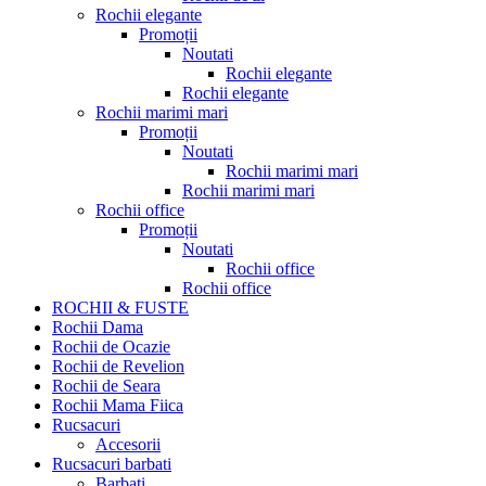
Rochii elegante
Promoții
Noutati
Rochii elegante
Rochii elegante
Rochii marimi mari
Promoții
Noutati
Rochii marimi mari
Rochii marimi mari
Rochii office
Promoții
Noutati
Rochii office
Rochii office
ROCHII & FUSTE
Rochii Dama
Rochii de Ocazie
Rochii de Revelion
Rochii de Seara
Rochii Mama Fiica
Rucsacuri
Accesorii
Rucsacuri barbati
Barbati