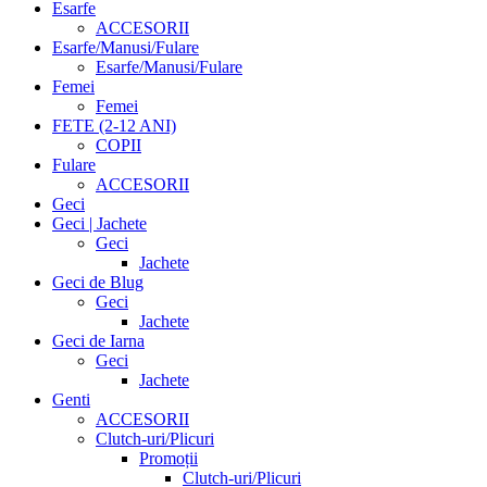
Esarfe
ACCESORII
Esarfe/Manusi/Fulare
Esarfe/Manusi/Fulare
Femei
Femei
FETE (2-12 ANI)
COPII
Fulare
ACCESORII
Geci
Geci | Jachete
Geci
Jachete
Geci de Blug
Geci
Jachete
Geci de Iarna
Geci
Jachete
Genti
ACCESORII
Clutch-uri/Plicuri
Promoții
Clutch-uri/Plicuri