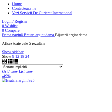
Home
Contacteaza-ne
Vezi Servicii De Curierat International
Login / Register
0
Wishlist
0
Compare
Prima pagină
Bratari argint dama
Bijuterii argint dama
Afișez toate cele 5 rezultate
Show sidebar
Show
9
12
18
24
Grid view
List view
-49%