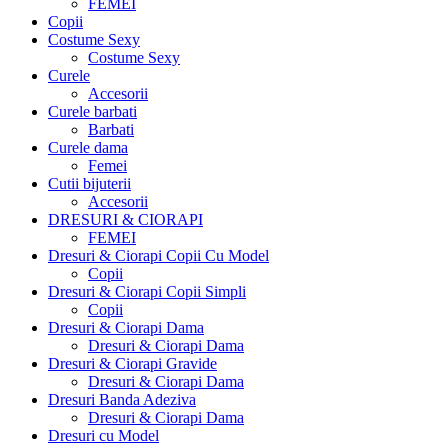
FEMEI
Copii
Costume Sexy
Costume Sexy
Curele
Accesorii
Curele barbati
Barbati
Curele dama
Femei
Cutii bijuterii
Accesorii
DRESURI & CIORAPI
FEMEI
Dresuri & Ciorapi Copii Cu Model
Copii
Dresuri & Ciorapi Copii Simpli
Copii
Dresuri & Ciorapi Dama
Dresuri & Ciorapi Dama
Dresuri & Ciorapi Gravide
Dresuri & Ciorapi Dama
Dresuri Banda Adeziva
Dresuri & Ciorapi Dama
Dresuri cu Model