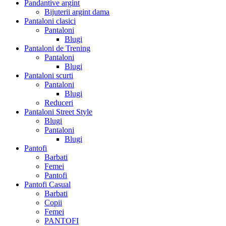
Pandantive argint
Bijuterii argint dama
Pantaloni clasici
Pantaloni
Blugi
Pantaloni de Trening
Pantaloni
Blugi
Pantaloni scurti
Pantaloni
Blugi
Reduceri
Pantaloni Street Style
Blugi
Pantaloni
Blugi
Pantofi
Barbati
Femei
Pantofi
Pantofi Casual
Barbati
Copii
Femei
PANTOFI