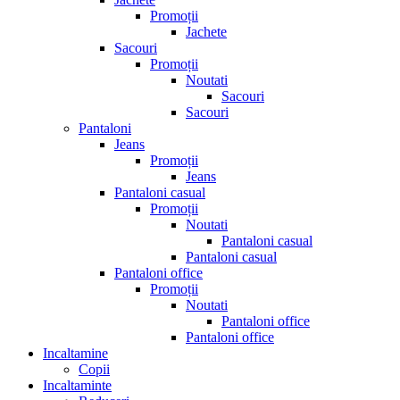
Promoții
Jachete
Sacouri
Promoții
Noutati
Sacouri
Sacouri
Pantaloni
Jeans
Promoții
Jeans
Pantaloni casual
Promoții
Noutati
Pantaloni casual
Pantaloni casual
Pantaloni office
Promoții
Noutati
Pantaloni office
Pantaloni office
Incaltamine
Copii
Incaltaminte