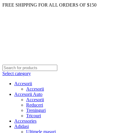
FREE SHIPPING FOR ALL ORDERS OF $150
Select category
Accesorii
Accesorii
Accesorii Auto
Accesorii
Reduceri
Treninguri
Tricouri
Accessories
Adidasi
Ultimele masuri