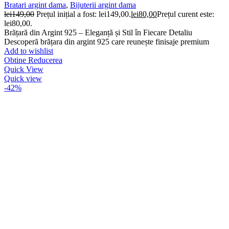
Bratari argint dama
,
Bijuterii argint dama
lei
149,00
Prețul inițial a fost: lei149,00.
lei
80,00
Prețul curent este:
lei80,00.
Brățară din Argint 925 – Eleganță și Stil în Fiecare Detaliu
Descoperă brățara din argint 925 care reunește finisaje premium
Add to wishlist
Obtine Reducerea
Quick View
Quick view
-42%