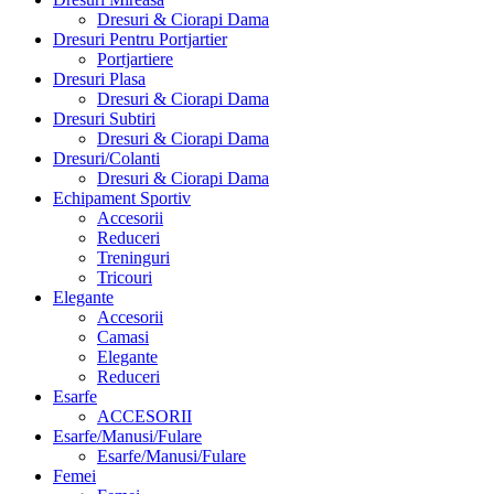
Dresuri & Ciorapi Dama
Dresuri Pentru Portjartier
Portjartiere
Dresuri Plasa
Dresuri & Ciorapi Dama
Dresuri Subtiri
Dresuri & Ciorapi Dama
Dresuri/Colanti
Dresuri & Ciorapi Dama
Echipament Sportiv
Accesorii
Reduceri
Treninguri
Tricouri
Elegante
Accesorii
Camasi
Elegante
Reduceri
Esarfe
ACCESORII
Esarfe/Manusi/Fulare
Esarfe/Manusi/Fulare
Femei