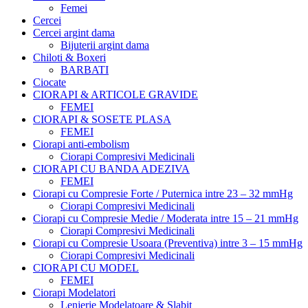
Femei
Cercei
Cercei argint dama
Bijuterii argint dama
Chiloti & Boxeri
BARBATI
Ciocate
CIORAPI & ARTICOLE GRAVIDE
FEMEI
CIORAPI & SOSETE PLASA
FEMEI
Ciorapi anti-embolism
Ciorapi Compresivi Medicinali
CIORAPI CU BANDA ADEZIVA
FEMEI
Ciorapi cu Compresie Forte / Puternica intre 23 – 32 mmHg
Ciorapi Compresivi Medicinali
Ciorapi cu Compresie Medie / Moderata intre 15 – 21 mmHg
Ciorapi Compresivi Medicinali
Ciorapi cu Compresie Usoara (Preventiva) intre 3 – 15 mmHg
Ciorapi Compresivi Medicinali
CIORAPI CU MODEL
FEMEI
Ciorapi Modelatori
Lenjerie Modelatoare & Slabit