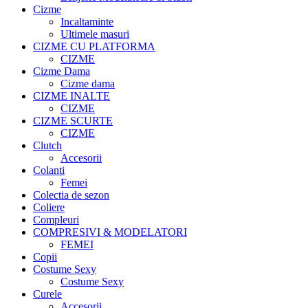
Cizme
Incaltaminte
Ultimele masuri
CIZME CU PLATFORMA
CIZME
Cizme Dama
Cizme dama
CIZME INALTE
CIZME
CIZME SCURTE
CIZME
Clutch
Accesorii
Colanti
Femei
Colectia de sezon
Coliere
Compleuri
COMPRESIVI & MODELATORI
FEMEI
Copii
Costume Sexy
Costume Sexy
Curele
Accesorii