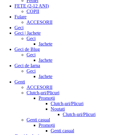
Femei
FETE (2-12 ANI)
COPII
Fulare
ACCESORII
Geci
Geci | Jachete
Geci
Jachete
Geci de Blug
Geci
Jachete
Geci de Iarna
Geci
Jachete
Genti
ACCESORII
Clutch-uri/Plicuri
Promoții
Clutch-uri/Plicuri
Noutati
Clutch-uri/Plicuri
Genti casual
Promoții
Genti casual