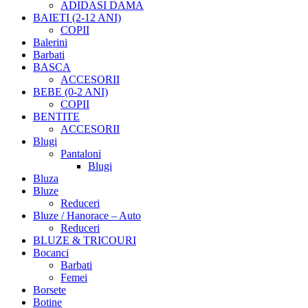
ADIDASI DAMA
BAIETI (2-12 ANI)
COPII
Balerini
Barbati
BASCA
ACCESORII
BEBE (0-2 ANI)
COPII
BENTITE
ACCESORII
Blugi
Pantaloni
Blugi
Bluza
Bluze
Reduceri
Bluze / Hanorace – Auto
Reduceri
BLUZE & TRICOURI
Bocanci
Barbati
Femei
Borsete
Botine