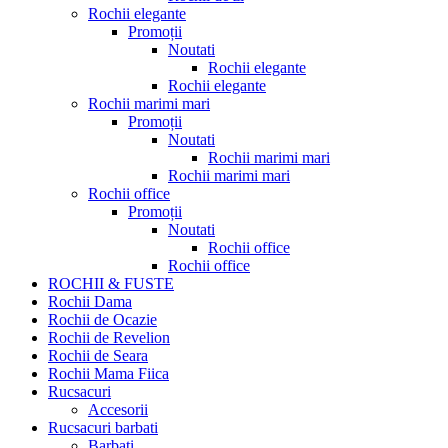
Rochii elegante
Promoții
Noutati
Rochii elegante
Rochii elegante
Rochii marimi mari
Promoții
Noutati
Rochii marimi mari
Rochii marimi mari
Rochii office
Promoții
Noutati
Rochii office
Rochii office
ROCHII & FUSTE
Rochii Dama
Rochii de Ocazie
Rochii de Revelion
Rochii de Seara
Rochii Mama Fiica
Rucsacuri
Accesorii
Rucsacuri barbati
Barbati