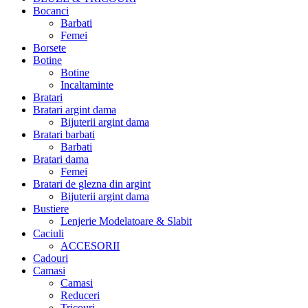
Bocanci
Barbati
Femei
Borsete
Botine
Botine
Incaltaminte
Bratari
Bratari argint dama
Bijuterii argint dama
Bratari barbati
Barbati
Bratari dama
Femei
Bratari de glezna din argint
Bijuterii argint dama
Bustiere
Lenjerie Modelatoare & Slabit
Caciuli
ACCESORII
Cadouri
Camasi
Camasi
Reduceri
Tricouri