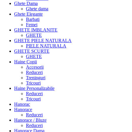
Ghete Dama
Ghete dama
Ghete Elegante
Barbati
Femei
GHETE IMBLANITE
GHETE
GHETE PIELE NATURALA
PIELE NATURALA
GHETE SCURTE
GHETE
Haine Copii
Accesorii
Reduceri
Treninguri
Tricouri
Haine Personalizabile
Reduceri
Tricouri
Hanorac
Hanorace
Reduceri
Hanorace / Bluze
Reduceri
Hanorace Dama