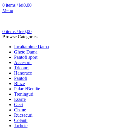
0
items
/
lei
0,00
Menu
0
items
/
lei
0,00
Browse Categories
Incaltaminte Dama
Ghete Dama
Pantofi sport
Accesorii
Tricouri
Hanorace
Pantofi
Bluze
Palarii/Bentite
Treninguri
Esarfe
Geci
Cizme
Rucsacuri
Colanti
Jachete