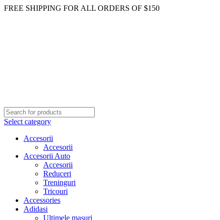
FREE SHIPPING FOR ALL ORDERS OF $150
Select category
Accesorii
Accesorii
Accesorii Auto
Accesorii
Reduceri
Treninguri
Tricouri
Accessories
Adidasi
Ultimele masuri