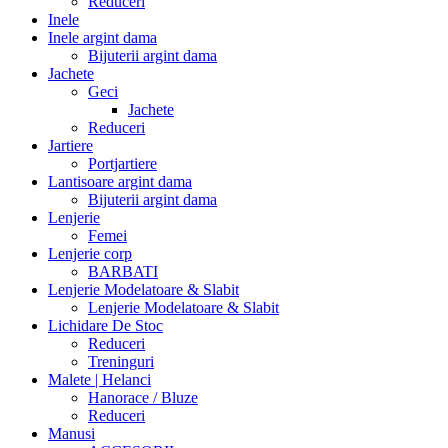
Reduceri
Inele
Inele argint dama
Bijuterii argint dama
Jachete
Geci
Jachete
Reduceri
Jartiere
Portjartiere
Lantisoare argint dama
Bijuterii argint dama
Lenjerie
Femei
Lenjerie corp
BARBATI
Lenjerie Modelatoare & Slabit
Lenjerie Modelatoare & Slabit
Lichidare De Stoc
Reduceri
Treninguri
Malete | Helanci
Hanorace / Bluze
Reduceri
Manusi