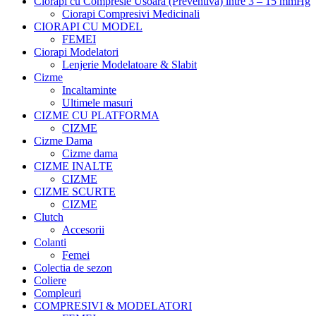
Ciorapi cu Compresie Usoara (Preventiva) intre 3 – 15 mmHg
Ciorapi Compresivi Medicinali
CIORAPI CU MODEL
FEMEI
Ciorapi Modelatori
Lenjerie Modelatoare & Slabit
Cizme
Incaltaminte
Ultimele masuri
CIZME CU PLATFORMA
CIZME
Cizme Dama
Cizme dama
CIZME INALTE
CIZME
CIZME SCURTE
CIZME
Clutch
Accesorii
Colanti
Femei
Colectia de sezon
Coliere
Compleuri
COMPRESIVI & MODELATORI