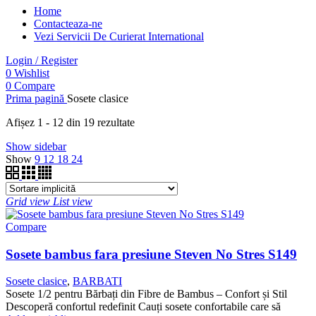
Home
Contacteaza-ne
Vezi Servicii De Curierat International
Login / Register
0
Wishlist
0
Compare
Prima pagină
Sosete clasice
Afișez 1 - 12 din 19 rezultate
Show sidebar
Show
9
12
18
24
Grid view
List view
Compare
Sosete bambus fara presiune Steven No Stres S149
Sosete clasice
,
BARBATI
Sosete 1/2 pentru Bărbați din Fibre de Bambus – Confort și Stil
Descoperă confortul redefinit Cauți sosete confortabile care să