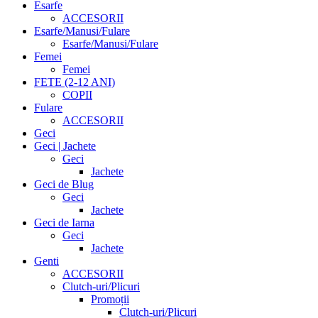
Esarfe
ACCESORII
Esarfe/Manusi/Fulare
Esarfe/Manusi/Fulare
Femei
Femei
FETE (2-12 ANI)
COPII
Fulare
ACCESORII
Geci
Geci | Jachete
Geci
Jachete
Geci de Blug
Geci
Jachete
Geci de Iarna
Geci
Jachete
Genti
ACCESORII
Clutch-uri/Plicuri
Promoții
Clutch-uri/Plicuri