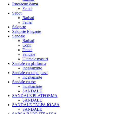
Rucsacuri dama
Femei
Saboti
Barbati
Femei
Salopete
Salopete Elegante
Sandale
Barbati
Copii
Femei
Sandale
Ultimele masuri
Sandale cu platforma
Incaltaminte
Sandale cu talpa joasa
Incaltaminte
Sandale cu toc
Incaltaminte
SANDALE
SANDALE PLATFORMA
SANDALE
SANDALE TALPA JOASA
SANDALE
SAPCA BARBATEASCA