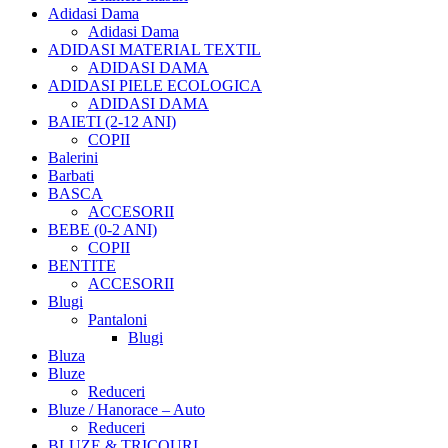
Adidasi Dama
Adidasi Dama
ADIDASI MATERIAL TEXTIL
ADIDASI DAMA
ADIDASI PIELE ECOLOGICA
ADIDASI DAMA
BAIETI (2-12 ANI)
COPII
Balerini
Barbati
BASCA
ACCESORII
BEBE (0-2 ANI)
COPII
BENTITE
ACCESORII
Blugi
Pantaloni
Blugi
Bluza
Bluze
Reduceri
Bluze / Hanorace – Auto
Reduceri
BLUZE & TRICOURI