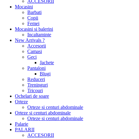
ACCESORII
Mocasini
Barbati
Copii
Femei
Mocasini si balerini
Incaltaminte
New Arrivals ?
Accesorii
Camasi
Geci
Jachete
Pantaloni
Blugi
Reduceri
Treninguri
Tricouri
Ochelari de soare
Orteze
Orteze si centuri abdominale
Orteze si centuri abdominale
Orteze si centuri abdominale
Palarie
PALARII
ACCESORII