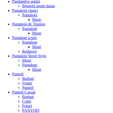
Pandantive argint
Bijuterii argint dama
Pantaloni clasici
Pantaloni
Blugi
Pantaloni de Trening
Pantaloni
Blugi
Pantaloni scurti
Pantaloni
Blugi
Reduceri
Pantaloni Street Style
Blugi
Pantaloni
Blugi
Pantofi
Barbati
Femei
Pantofi
Pantofi Casual
Barbati
Copii
Femei
PANTOFI