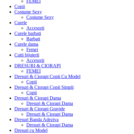
FEMEI
Copii
Costume Sexy
Costume Sexy
Curele
Accesorii
Curele barbati
Barbati
Curele dama
Femei
Cutii bijuterii
Accesorii
DRESURI & CIORAPI
FEMEI
Dresuri & Ciorapi Copii Cu Model
Copii
Dresuri & Ciorapi Copii Simpli
Copii
Dresuri & Ciorapi Dama
Dresuri & Ciorapi Dama
Dresuri & Ciorapi Gravide
Dresuri & Ciorapi Dama
Dresuri Banda Adeziva
Dresuri & Ciorapi Dama
Dresuri cu Model