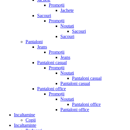
Promoții
Jachete
Sacouri
Promoții
Noutati
Sacouri
Sacouri
Pantaloni
Jeans
Promoții
Jeans
Pantaloni casual
Promoții
Noutati
Pantaloni casual
Pantaloni casual
Pantaloni office
Promoții
Noutati
Pantaloni office
Pantaloni office
Incaltamine
Copii
Incaltaminte