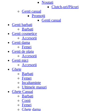
Noutati
Clutch-uri/Plicuri
Genti casual
Promoții
Genti casual
Genti barbati
Barbati
Genti cosmetice
Accesorii
Genti dama
Femei
Genti de plaja
Accesorii
Genti mici
Accesorii
Ghete
Barbati
Femei
Incaltaminte
Ultimele masuri
Ghete Casual
Barbati
Copii
Femei
Ghete dama