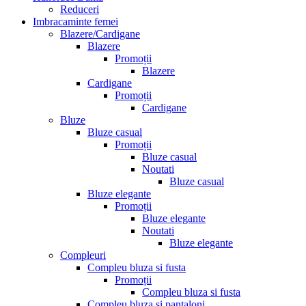
Reduceri
Imbracaminte femei
Blazere/Cardigane
Blazere
Promoții
Blazere
Cardigane
Promoții
Cardigane
Bluze
Bluze casual
Promoții
Bluze casual
Noutati
Bluze casual
Bluze elegante
Promoții
Bluze elegante
Noutati
Bluze elegante
Compleuri
Compleu bluza si fusta
Promoții
Compleu bluza si fusta
Compleu bluza si pantaloni