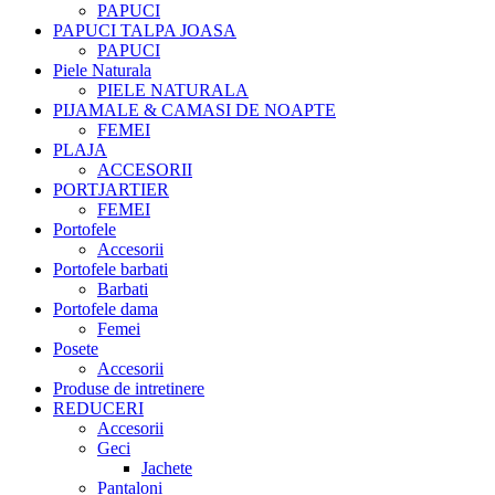
PAPUCI
PAPUCI TALPA JOASA
PAPUCI
Piele Naturala
PIELE NATURALA
PIJAMALE & CAMASI DE NOAPTE
FEMEI
PLAJA
ACCESORII
PORTJARTIER
FEMEI
Portofele
Accesorii
Portofele barbati
Barbati
Portofele dama
Femei
Posete
Accesorii
Produse de intretinere
REDUCERI
Accesorii
Geci
Jachete
Pantaloni