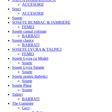
ACCESORII
Sepci
ACCESORII
Sosete
SOSETE BUMBAC & JAMBIERE
FEMEI
Sosete casual colorate
BARBATI
Sosete clasice
BARBATI
SOSETE LYCRA & TALPICI
FEMEI
Sosete Lycra cu Model
Sosete
Sosete Lycra Simple
Sosete
Sosete pentru diabetici
Sosete
Sosete Plasa
Sosete
Talpici
BARBATI
The Gangster
Geci