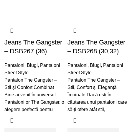
Jeans The Gangster
Jeans The Gangster
– DSB267 (36)
– DSB268 (30,32)
Pantaloni
,
Blugi
,
Pantaloni
Pantaloni
,
Blugi
,
Pantaloni
Street Style
Street Style
Pantalon The Gangster –
Pantalon The Gangster –
Stil și Confort Combinat
Stil, Confort și Eleganță
Bine ai venit în universul
Îmbinate Dacă ești în
Pantalonilor The Gangster, o
căutarea unui pantaloni care
alegere perfectă pentru
să-ți ofere atât stil,