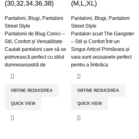
(30,32,34,36,38)
(M,L,XL)
Pantaloni
,
Blugi
,
Pantaloni
Pantaloni
,
Blugi
,
Pantaloni
Street Style
Street Style
Pantalonii de Blug Conici –
Pantalon scurt The Gangster
Stil, Confort și Versatilitate
– Stil și Confort Într-un
Cautati pantaloni care să se
Singur Articol Primăvara și
potrivească perfect cu stilul
vara sunt sezoanele perfect
dumneavoastră de
pentru a îmbrăca
OBTINE REDUCEREA
OBTINE REDUCEREA
QUICK VIEW
QUICK VIEW