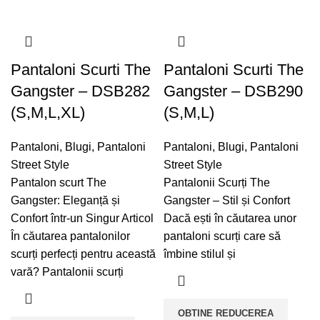
Pantaloni Scurti The
Pantaloni Scurti The
Gangster – DSB282
Gangster – DSB290
(S,M,L,XL)
(S,M,L)
Pantaloni
,
Blugi
,
Pantaloni
Pantaloni
,
Blugi
,
Pantaloni
Street Style
Street Style
Pantalon scurt The
Pantalonii Scurți The
Gangster: Eleganță și
Gangster – Stil și Confort
Confort într-un Singur Articol
Dacă ești în căutarea unor
În căutarea pantalonilor
pantaloni scurți care să
scurți perfecți pentru această
îmbine stilul și
vară? Pantalonii scurți
OBTINE REDUCEREA