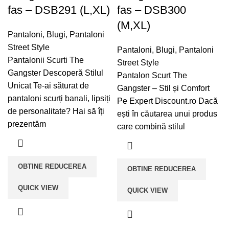
fas – DSB291 (L,XL)
fas – DSB300
(M,XL)
Pantaloni
,
Blugi
,
Pantaloni
Street Style
Pantaloni
,
Blugi
,
Pantaloni
Pantalonii Scurti The
Street Style
Gangster Descoperă Stilul
Pantalon Scurt The
Unicat Te-ai săturat de
Gangster – Stil și Comfort
pantaloni scurți banali, lipsiți
Pe Expert Discount.ro Dacă
de personalitate? Hai să îți
ești în căutarea unui produs
prezentăm
care combină stilul
OBTINE REDUCEREA
OBTINE REDUCEREA
QUICK VIEW
QUICK VIEW