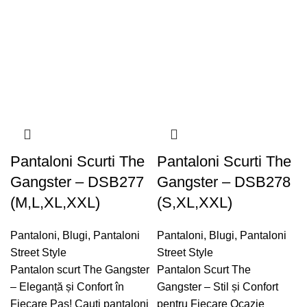
Pantaloni Scurti The
Pantaloni Scurti The
Gangster – DSB277
Gangster – DSB278
(M,L,XL,XXL)
(S,XL,XXL)
Pantaloni
,
Blugi
,
Pantaloni
Pantaloni
,
Blugi
,
Pantaloni
Street Style
Street Style
Pantalon scurt The Gangster
Pantalon Scurt The
– Eleganță și Confort în
Gangster – Stil și Confort
Fiecare Pas! Cauți pantaloni
pentru Fiecare Ocazie