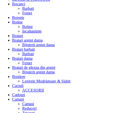
Bocanci
Barbati
Femei
Borsete
Botine
Botine
Incaltaminte
Bratari
Bratari argint dama
Bijuterii argint dama
Bratari barbati
Barbati
Bratari dama
Femei
Bratari de glezna din argint
Bijuterii argint dama
Bustiere
Lenjerie Modelatoare & Slabit
Caciuli
ACCESORII
Cadouri
Camasi
Camasi
Reduceri
Tricouri