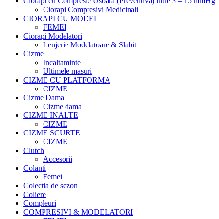
Ciorapi cu Compresie Usoara (Preventiva) intre 3 – 15 mmHg
Ciorapi Compresivi Medicinali
CIORAPI CU MODEL
FEMEI
Ciorapi Modelatori
Lenjerie Modelatoare & Slabit
Cizme
Incaltaminte
Ultimele masuri
CIZME CU PLATFORMA
CIZME
Cizme Dama
Cizme dama
CIZME INALTE
CIZME
CIZME SCURTE
CIZME
Clutch
Accesorii
Colanti
Femei
Colectia de sezon
Coliere
Compleuri
COMPRESIVI & MODELATORI