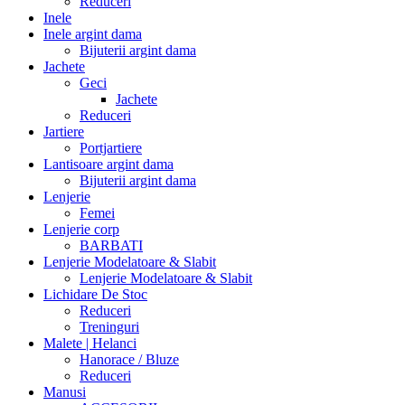
Reduceri
Inele
Inele argint dama
Bijuterii argint dama
Jachete
Geci
Jachete
Reduceri
Jartiere
Portjartiere
Lantisoare argint dama
Bijuterii argint dama
Lenjerie
Femei
Lenjerie corp
BARBATI
Lenjerie Modelatoare & Slabit
Lenjerie Modelatoare & Slabit
Lichidare De Stoc
Reduceri
Treninguri
Malete | Helanci
Hanorace / Bluze
Reduceri
Manusi