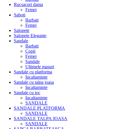
Rucsacuri dama
Femei
Saboti
Barbati
Femei
Salopete
Salopete Elegante
Sandale
Barbati
Copii
Femei
Sandale
Ultimele masuri
Sandale cu platforma
Incaltaminte
Sandale cu talpa joasa
Incaltaminte
Sandale cu toc
Incaltaminte
SANDALE
SANDALE PLATFORMA
SANDALE
SANDALE TALPA JOASA
SANDALE
SAPCA BARBATEASCA