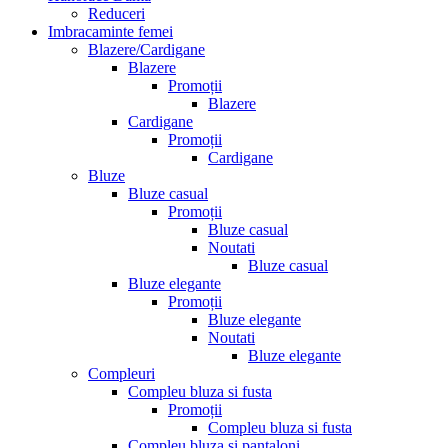
Reduceri
Imbracaminte femei
Blazere/Cardigane
Blazere
Promoții
Blazere
Cardigane
Promoții
Cardigane
Bluze
Bluze casual
Promoții
Bluze casual
Noutati
Bluze casual
Bluze elegante
Promoții
Bluze elegante
Noutati
Bluze elegante
Compleuri
Compleu bluza si fusta
Promoții
Compleu bluza si fusta
Compleu bluza si pantaloni