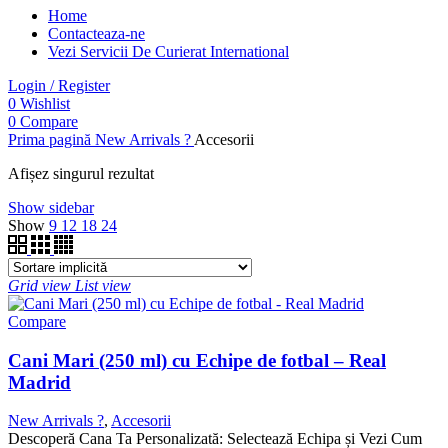
Home
Contacteaza-ne
Vezi Servicii De Curierat International
Login / Register
0
Wishlist
0
Compare
Prima pagină
New Arrivals ?
Accesorii
Afișez singurul rezultat
Show sidebar
Show
9
12
18
24
Grid view
List view
Compare
Cani Mari (250 ml) cu Echipe de fotbal – Real
Madrid
New Arrivals ?
,
Accesorii
Descoperă Cana Ta Personalizată: Selectează Echipa și Vezi Cum