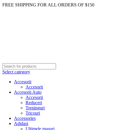
FREE SHIPPING FOR ALL ORDERS OF $150
Select category
Accesorii
Accesorii
Accesorii Auto
Accesorii
Reduceri
Treninguri
Tricouri
Accessories
Adidasi
Ultimele masuri