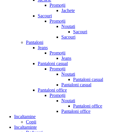
Promoții
Jachete
Sacouri
Promoții
Noutati
Sacouri
Sacouri
Pantaloni
Jeans
Promoții
Jeans
Pantaloni casual
Promoții
Noutati
Pantaloni casual
Pantaloni casual
Pantaloni office
Promoții
Noutati
Pantaloni office
Pantaloni office
Incaltamine
Copii
Incaltaminte