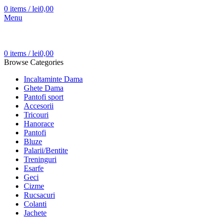
0
items
/
lei
0,00
Menu
0
items
/
lei
0,00
Browse Categories
Incaltaminte Dama
Ghete Dama
Pantofi sport
Accesorii
Tricouri
Hanorace
Pantofi
Bluze
Palarii/Bentite
Treninguri
Esarfe
Geci
Cizme
Rucsacuri
Colanti
Jachete