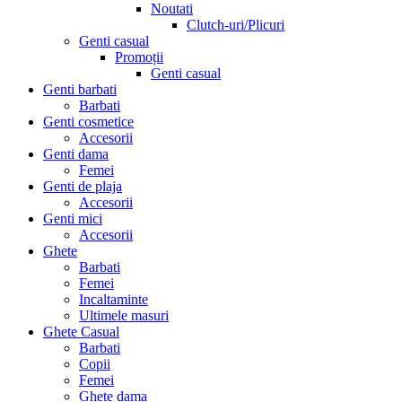
Noutati
Clutch-uri/Plicuri
Genti casual
Promoții
Genti casual
Genti barbati
Barbati
Genti cosmetice
Accesorii
Genti dama
Femei
Genti de plaja
Accesorii
Genti mici
Accesorii
Ghete
Barbati
Femei
Incaltaminte
Ultimele masuri
Ghete Casual
Barbati
Copii
Femei
Ghete dama