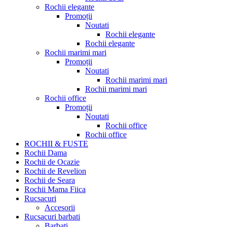
Rochii elegante
Promoții
Noutati
Rochii elegante
Rochii elegante
Rochii marimi mari
Promoții
Noutati
Rochii marimi mari
Rochii marimi mari
Rochii office
Promoții
Noutati
Rochii office
Rochii office
ROCHII & FUSTE
Rochii Dama
Rochii de Ocazie
Rochii de Revelion
Rochii de Seara
Rochii Mama Fiica
Rucsacuri
Accesorii
Rucsacuri barbati
Barbati