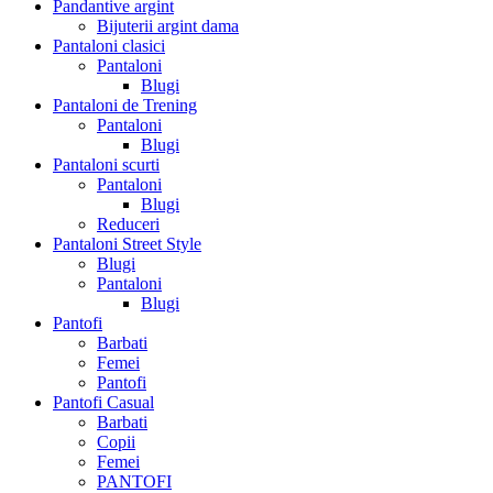
Pandantive argint
Bijuterii argint dama
Pantaloni clasici
Pantaloni
Blugi
Pantaloni de Trening
Pantaloni
Blugi
Pantaloni scurti
Pantaloni
Blugi
Reduceri
Pantaloni Street Style
Blugi
Pantaloni
Blugi
Pantofi
Barbati
Femei
Pantofi
Pantofi Casual
Barbati
Copii
Femei
PANTOFI