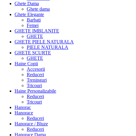
Ghete Dama
Ghete dama
Ghete Elegante
Barbati
Femei
GHETE IMBLANITE
GHETE
GHETE PIELE NATURALA
PIELE NATURALA
GHETE SCURTE
GHETE
Haine Copii
Accesorii
Reduceri
Treninguri
Tricouri
Haine Personalizabile
Reduceri
Tricouri
Hanorac
Hanorace
Reduceri
Hanorace / Bluze
Reduceri
Hanorace Dama