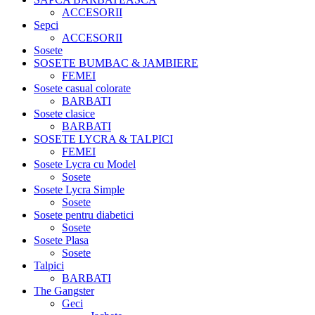
ACCESORII
Sepci
ACCESORII
Sosete
SOSETE BUMBAC & JAMBIERE
FEMEI
Sosete casual colorate
BARBATI
Sosete clasice
BARBATI
SOSETE LYCRA & TALPICI
FEMEI
Sosete Lycra cu Model
Sosete
Sosete Lycra Simple
Sosete
Sosete pentru diabetici
Sosete
Sosete Plasa
Sosete
Talpici
BARBATI
The Gangster
Geci