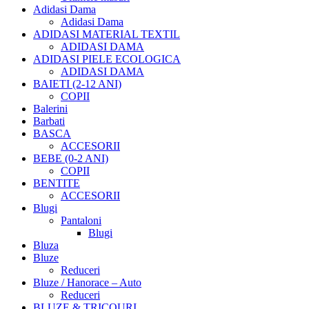
Adidasi Dama
Adidasi Dama
ADIDASI MATERIAL TEXTIL
ADIDASI DAMA
ADIDASI PIELE ECOLOGICA
ADIDASI DAMA
BAIETI (2-12 ANI)
COPII
Balerini
Barbati
BASCA
ACCESORII
BEBE (0-2 ANI)
COPII
BENTITE
ACCESORII
Blugi
Pantaloni
Blugi
Bluza
Bluze
Reduceri
Bluze / Hanorace – Auto
Reduceri
BLUZE & TRICOURI