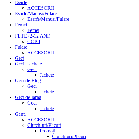
Esarfe
ACCESORII
Esarfe/Manusi/Fulare
Esarfe/Manusi/Fulare
Femei
Femei
FETE (2-12 ANI)
COPII
Fulare
ACCESORII
Geci
Geci | Jachete
Geci
Jachete
Geci de Blug
Geci
Jachete
Geci de Iarna
Geci
Jachete
Genti
ACCESORII
Clutch-uri/Plicuri
Promoții
Clutch-uri/Plicuri