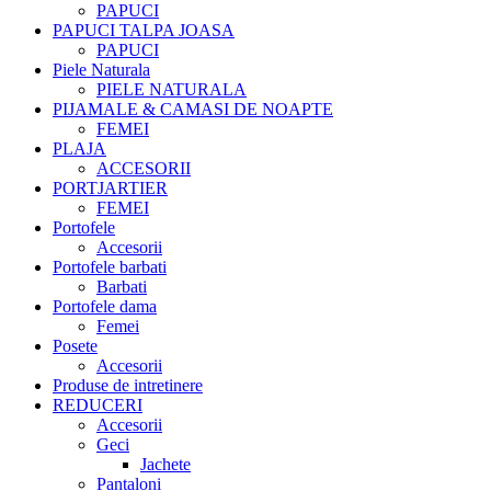
PAPUCI
PAPUCI TALPA JOASA
PAPUCI
Piele Naturala
PIELE NATURALA
PIJAMALE & CAMASI DE NOAPTE
FEMEI
PLAJA
ACCESORII
PORTJARTIER
FEMEI
Portofele
Accesorii
Portofele barbati
Barbati
Portofele dama
Femei
Posete
Accesorii
Produse de intretinere
REDUCERI
Accesorii
Geci
Jachete
Pantaloni