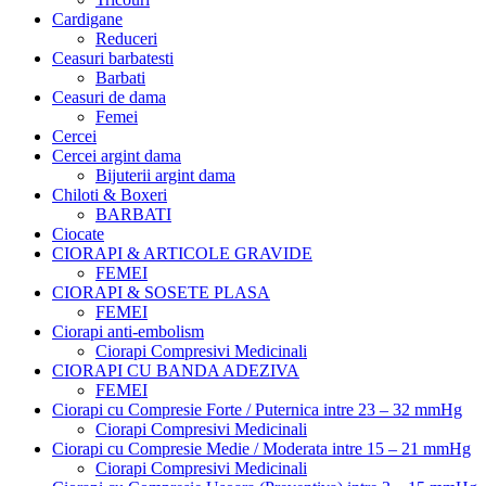
Cardigane
Reduceri
Ceasuri barbatesti
Barbati
Ceasuri de dama
Femei
Cercei
Cercei argint dama
Bijuterii argint dama
Chiloti & Boxeri
BARBATI
Ciocate
CIORAPI & ARTICOLE GRAVIDE
FEMEI
CIORAPI & SOSETE PLASA
FEMEI
Ciorapi anti-embolism
Ciorapi Compresivi Medicinali
CIORAPI CU BANDA ADEZIVA
FEMEI
Ciorapi cu Compresie Forte / Puternica intre 23 – 32 mmHg
Ciorapi Compresivi Medicinali
Ciorapi cu Compresie Medie / Moderata intre 15 – 21 mmHg
Ciorapi Compresivi Medicinali