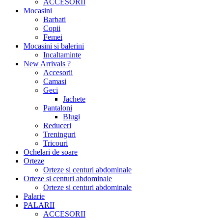
ACCESORII
Mocasini
Barbati
Copii
Femei
Mocasini si balerini
Incaltaminte
New Arrivals ?
Accesorii
Camasi
Geci
Jachete
Pantaloni
Blugi
Reduceri
Treninguri
Tricouri
Ochelari de soare
Orteze
Orteze si centuri abdominale
Orteze si centuri abdominale
Orteze si centuri abdominale
Palarie
PALARII
ACCESORII