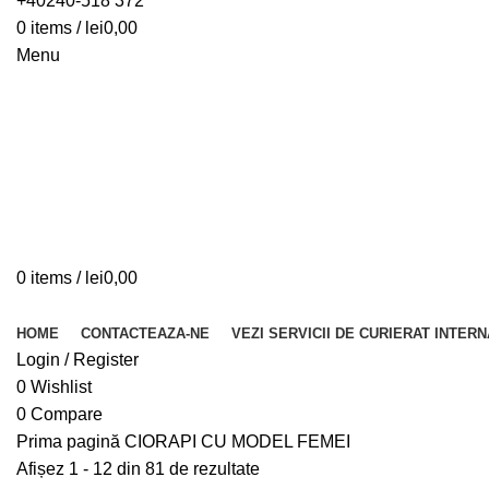
+40240-518 372
0
items
/
lei
0,00
Menu
0
items
/
lei
0,00
Browse Categories
HOME
CONTACTEAZA-NE
VEZI SERVICII DE CURIERAT INTER
Login / Register
0
Wishlist
0
Compare
Prima pagină
CIORAPI CU MODEL
FEMEI
Afișez 1 - 12 din 81 de rezultate