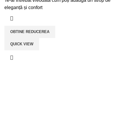
Te-ai întrebat vreodată cum poți adăuga un strop de
eleganță și confort
OBTINE REDUCEREA
QUICK VIEW