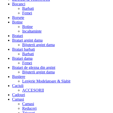
Bocanci
Barbati
Femei
Borsete
Botine
Botine
Incaltaminte
Bratari
Bratari argint dama
Bijuterii argint dama
Bratari barbati
Barbati
Bratari dama
Femei
Bratari de glezna din argint
Bijuterii argint dama
Bustiere
Lenjerie Modelatoare & Slabit
Caciuli
ACCESORII
Cadouri
Camasi
Camasi
Reduceri
Tricouri