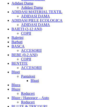
Adidasi Dama
Adidasi Dama
ADIDASI MATERIAL TEXTIL
ADIDASI DAMA
ADIDASI PIELE ECOLOGICA
ADIDASI DAMA
BAIETI (2-12 ANI)
COPII
Balerini
Barbati
BASCA
ACCESORII
BEBE (0-2 ANI)
COPII
BENTITE
ACCESORII
Blugi
Pantaloni
Blugi
Bluza
Bluze
Reduceri
Bluze / Hanorace – Auto
Reduceri
BLUZE & TRICOURI