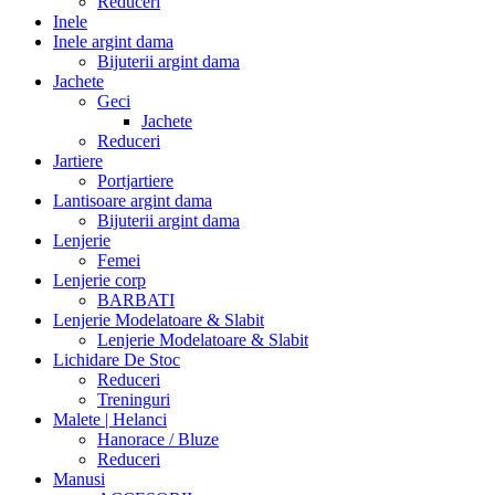
Reduceri
Inele
Inele argint dama
Bijuterii argint dama
Jachete
Geci
Jachete
Reduceri
Jartiere
Portjartiere
Lantisoare argint dama
Bijuterii argint dama
Lenjerie
Femei
Lenjerie corp
BARBATI
Lenjerie Modelatoare & Slabit
Lenjerie Modelatoare & Slabit
Lichidare De Stoc
Reduceri
Treninguri
Malete | Helanci
Hanorace / Bluze
Reduceri
Manusi