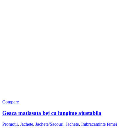
Compare
Geaca matlasata bej cu lungime ajustabila
Promoții
,
Jachete
,
Jachete/Sacouri
,
Jachete
,
Imbracaminte femei