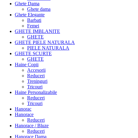
Ghete Dama
Ghete dama
Ghete Elegante
Barbati
Femei
GHETE IMBLANITE
GHETE
GHETE PIELE NATURALA
PIELE NATURALA
GHETE SCURTE
GHETE
Haine Copii
Accesorii
Reduceri
Treninguri
Tricouri
Haine Personalizabile
Reduceri
Tricouri
Hanorac
Hanorace
Reduceri
Hanorace / Bluze
Reduceri
Hanorace Dama