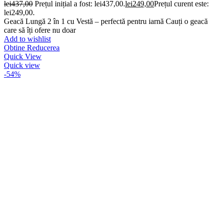
lei
437,00
Prețul inițial a fost: lei437,00.
lei
249,00
Prețul curent este:
lei249,00.
Geacă Lungă 2 în 1 cu Vestă – perfectă pentru iarnă Cauți o geacă
care să îți ofere nu doar
Add to wishlist
Obtine Reducerea
Quick View
Quick view
-54%