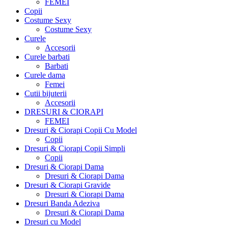
FEMEI
Copii
Costume Sexy
Costume Sexy
Curele
Accesorii
Curele barbati
Barbati
Curele dama
Femei
Cutii bijuterii
Accesorii
DRESURI & CIORAPI
FEMEI
Dresuri & Ciorapi Copii Cu Model
Copii
Dresuri & Ciorapi Copii Simpli
Copii
Dresuri & Ciorapi Dama
Dresuri & Ciorapi Dama
Dresuri & Ciorapi Gravide
Dresuri & Ciorapi Dama
Dresuri Banda Adeziva
Dresuri & Ciorapi Dama
Dresuri cu Model