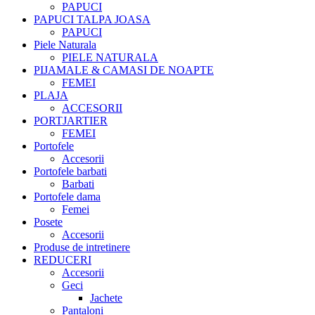
PAPUCI
PAPUCI TALPA JOASA
PAPUCI
Piele Naturala
PIELE NATURALA
PIJAMALE & CAMASI DE NOAPTE
FEMEI
PLAJA
ACCESORII
PORTJARTIER
FEMEI
Portofele
Accesorii
Portofele barbati
Barbati
Portofele dama
Femei
Posete
Accesorii
Produse de intretinere
REDUCERI
Accesorii
Geci
Jachete
Pantaloni