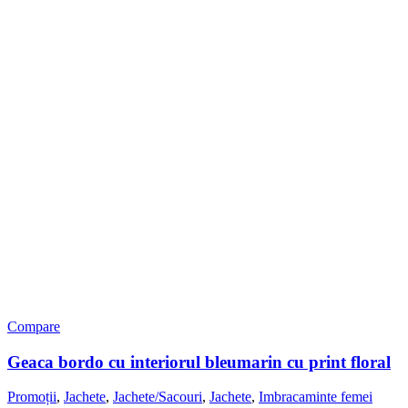
Compare
Geaca bordo cu interiorul bleumarin cu print floral
Promoții
,
Jachete
,
Jachete/Sacouri
,
Jachete
,
Imbracaminte femei