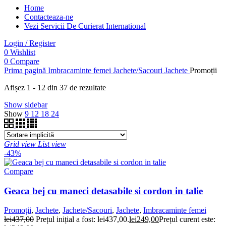
Home
Contacteaza-ne
Vezi Servicii De Curierat International
Login / Register
0
Wishlist
0
Compare
Prima pagină
Imbracaminte femei
Jachete/Sacouri
Jachete
Promoții
Afișez 1 - 12 din 37 de rezultate
Show sidebar
Show
9
12
18
24
Grid view
List view
-43%
Compare
Geaca bej cu maneci detasabile si cordon in talie
Promoții
,
Jachete
,
Jachete/Sacouri
,
Jachete
,
Imbracaminte femei
lei
437,00
Prețul inițial a fost: lei437,00.
lei
249,00
Prețul curent este: