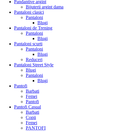
Pandantive argint
Bijuterii argint dama
Pantaloni clasici
Pantaloni
Blugi
Pantaloni de Trening
Pantaloni
Blugi
Pantaloni scurti
Pantaloni
Blugi
Reduceri
Pantaloni Street Style
Blugi
Pantaloni
Blugi
Pantofi
Barbati
Femei
Pantofi
Pantofi Casual
Barbati
Copii
Femei
PANTOFI