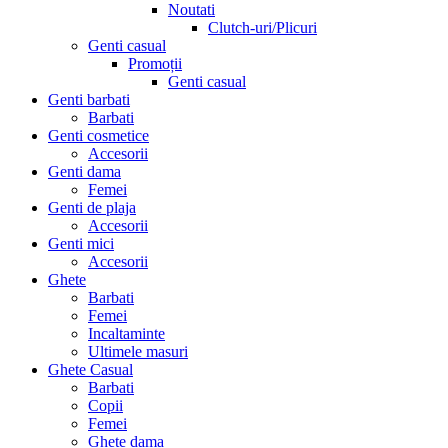
Noutati
Clutch-uri/Plicuri
Genti casual
Promoții
Genti casual
Genti barbati
Barbati
Genti cosmetice
Accesorii
Genti dama
Femei
Genti de plaja
Accesorii
Genti mici
Accesorii
Ghete
Barbati
Femei
Incaltaminte
Ultimele masuri
Ghete Casual
Barbati
Copii
Femei
Ghete dama