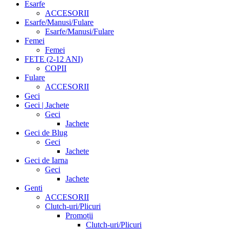
Esarfe
ACCESORII
Esarfe/Manusi/Fulare
Esarfe/Manusi/Fulare
Femei
Femei
FETE (2-12 ANI)
COPII
Fulare
ACCESORII
Geci
Geci | Jachete
Geci
Jachete
Geci de Blug
Geci
Jachete
Geci de Iarna
Geci
Jachete
Genti
ACCESORII
Clutch-uri/Plicuri
Promoții
Clutch-uri/Plicuri