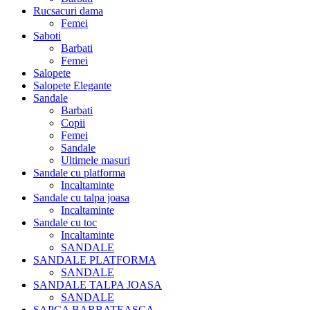
Rucsacuri dama
Femei
Saboti
Barbati
Femei
Salopete
Salopete Elegante
Sandale
Barbati
Copii
Femei
Sandale
Ultimele masuri
Sandale cu platforma
Incaltaminte
Sandale cu talpa joasa
Incaltaminte
Sandale cu toc
Incaltaminte
SANDALE
SANDALE PLATFORMA
SANDALE
SANDALE TALPA JOASA
SANDALE
SAPCA BARBATEASCA