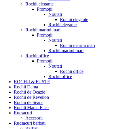
Rochii elegante
Promoții
Noutati
Rochii elegante
Rochii elegante
Rochii marimi mari
Promoții
Noutati
Rochii marimi mari
Rochii marimi mari
Rochii office
Promoții
Noutati
Rochii office
Rochii office
ROCHII & FUSTE
Rochii Dama
Rochii de Ocazie
Rochii de Revelion
Rochii de Seara
Rochii Mama Fiica
Rucsacuri
Accesorii
Rucsacuri barbati
Barbati