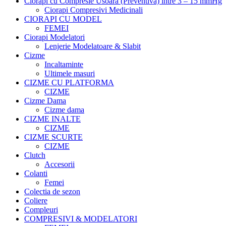
Ciorapi cu Compresie Usoara (Preventiva) intre 3 – 15 mmHg
Ciorapi Compresivi Medicinali
CIORAPI CU MODEL
FEMEI
Ciorapi Modelatori
Lenjerie Modelatoare & Slabit
Cizme
Incaltaminte
Ultimele masuri
CIZME CU PLATFORMA
CIZME
Cizme Dama
Cizme dama
CIZME INALTE
CIZME
CIZME SCURTE
CIZME
Clutch
Accesorii
Colanti
Femei
Colectia de sezon
Coliere
Compleuri
COMPRESIVI & MODELATORI