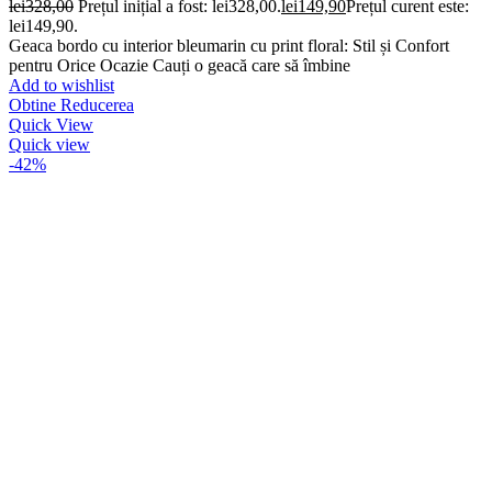
lei
328,00
Prețul inițial a fost: lei328,00.
lei
149,90
Prețul curent este:
lei149,90.
Geaca bordo cu interior bleumarin cu print floral: Stil și Confort
pentru Orice Ocazie Cauți o geacă care să îmbine
Add to wishlist
Obtine Reducerea
Quick View
Quick view
-42%