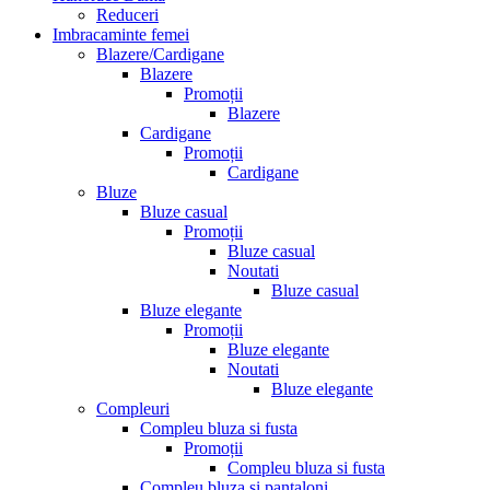
Reduceri
Imbracaminte femei
Blazere/Cardigane
Blazere
Promoții
Blazere
Cardigane
Promoții
Cardigane
Bluze
Bluze casual
Promoții
Bluze casual
Noutati
Bluze casual
Bluze elegante
Promoții
Bluze elegante
Noutati
Bluze elegante
Compleuri
Compleu bluza si fusta
Promoții
Compleu bluza si fusta
Compleu bluza si pantaloni