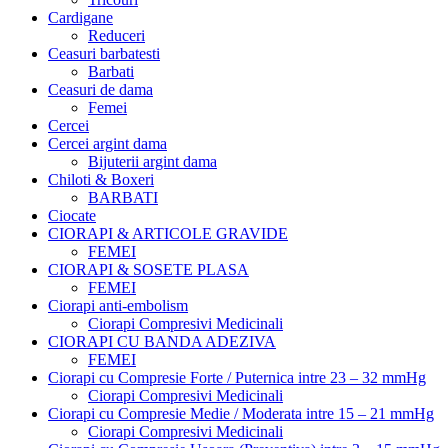
Cardigane
Reduceri
Ceasuri barbatesti
Barbati
Ceasuri de dama
Femei
Cercei
Cercei argint dama
Bijuterii argint dama
Chiloti & Boxeri
BARBATI
Ciocate
CIORAPI & ARTICOLE GRAVIDE
FEMEI
CIORAPI & SOSETE PLASA
FEMEI
Ciorapi anti-embolism
Ciorapi Compresivi Medicinali
CIORAPI CU BANDA ADEZIVA
FEMEI
Ciorapi cu Compresie Forte / Puternica intre 23 – 32 mmHg
Ciorapi Compresivi Medicinali
Ciorapi cu Compresie Medie / Moderata intre 15 – 21 mmHg
Ciorapi Compresivi Medicinali