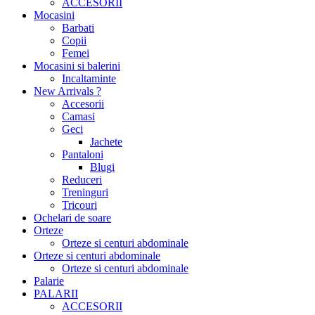
ACCESORII
Mocasini
Barbati
Copii
Femei
Mocasini si balerini
Incaltaminte
New Arrivals ?
Accesorii
Camasi
Geci
Jachete
Pantaloni
Blugi
Reduceri
Treninguri
Tricouri
Ochelari de soare
Orteze
Orteze si centuri abdominale
Orteze si centuri abdominale
Orteze si centuri abdominale
Palarie
PALARII
ACCESORII