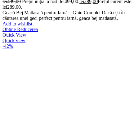
lei
499,00
Prețul inițial a fost: lei499,00.
lei
289,00
Prețul curent este:
lei289,00.
Geacă Bej Matlasată pentru Iarnă – Ghid Complet Dacă ești în
căutarea unei geci perfect pentru iarnă, geaca bej matlasată,
Add to wishlist
Obtine Reducerea
Quick View
Quick view
-42%