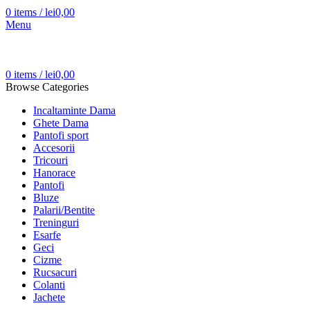
0
items
/
lei
0,00
Menu
0
items
/
lei
0,00
Browse Categories
Incaltaminte Dama
Ghete Dama
Pantofi sport
Accesorii
Tricouri
Hanorace
Pantofi
Bluze
Palarii/Bentite
Treninguri
Esarfe
Geci
Cizme
Rucsacuri
Colanti
Jachete