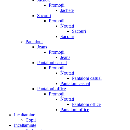
Promoții
Jachete
Sacouri
Promoții
Noutati
Sacouri
Sacouri
Pantaloni
Jeans
Promoții
Jeans
Pantaloni casual
Promoții
Noutati
Pantaloni casual
Pantaloni casual
Pantaloni office
Promoții
Noutati
Pantaloni office
Pantaloni office
Incaltamine
Copii
Incaltaminte