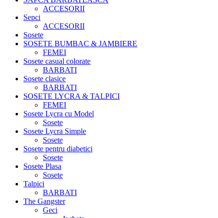
ACCESORII
Sepci
ACCESORII
Sosete
SOSETE BUMBAC & JAMBIERE
FEMEI
Sosete casual colorate
BARBATI
Sosete clasice
BARBATI
SOSETE LYCRA & TALPICI
FEMEI
Sosete Lycra cu Model
Sosete
Sosete Lycra Simple
Sosete
Sosete pentru diabetici
Sosete
Sosete Plasa
Sosete
Talpici
BARBATI
The Gangster
Geci