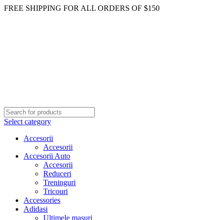
FREE SHIPPING FOR ALL ORDERS OF $150
Select category
Accesorii
Accesorii
Accesorii Auto
Accesorii
Reduceri
Treninguri
Tricouri
Accessories
Adidasi
Ultimele masuri