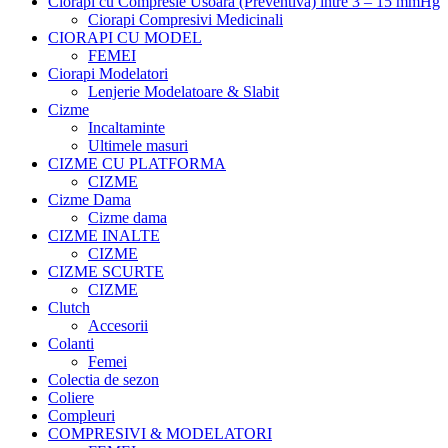
Ciorapi cu Compresie Usoara (Preventiva) intre 3 – 15 mmHg
Ciorapi Compresivi Medicinali
CIORAPI CU MODEL
FEMEI
Ciorapi Modelatori
Lenjerie Modelatoare & Slabit
Cizme
Incaltaminte
Ultimele masuri
CIZME CU PLATFORMA
CIZME
Cizme Dama
Cizme dama
CIZME INALTE
CIZME
CIZME SCURTE
CIZME
Clutch
Accesorii
Colanti
Femei
Colectia de sezon
Coliere
Compleuri
COMPRESIVI & MODELATORI