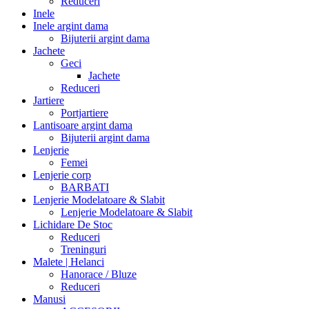
Reduceri
Inele
Inele argint dama
Bijuterii argint dama
Jachete
Geci
Jachete
Reduceri
Jartiere
Portjartiere
Lantisoare argint dama
Bijuterii argint dama
Lenjerie
Femei
Lenjerie corp
BARBATI
Lenjerie Modelatoare & Slabit
Lenjerie Modelatoare & Slabit
Lichidare De Stoc
Reduceri
Treninguri
Malete | Helanci
Hanorace / Bluze
Reduceri
Manusi