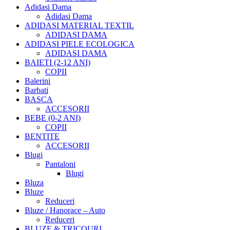
Adidasi Dama
Adidasi Dama
ADIDASI MATERIAL TEXTIL
ADIDASI DAMA
ADIDASI PIELE ECOLOGICA
ADIDASI DAMA
BAIETI (2-12 ANI)
COPII
Balerini
Barbati
BASCA
ACCESORII
BEBE (0-2 ANI)
COPII
BENTITE
ACCESORII
Blugi
Pantaloni
Blugi
Bluza
Bluze
Reduceri
Bluze / Hanorace – Auto
Reduceri
BLUZE & TRICOURI