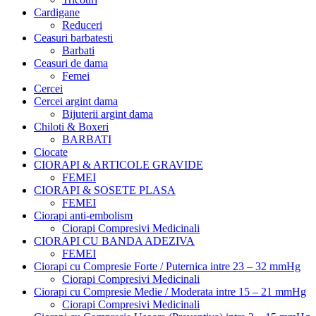
Cardigane
Reduceri
Ceasuri barbatesti
Barbati
Ceasuri de dama
Femei
Cercei
Cercei argint dama
Bijuterii argint dama
Chiloti & Boxeri
BARBATI
Ciocate
CIORAPI & ARTICOLE GRAVIDE
FEMEI
CIORAPI & SOSETE PLASA
FEMEI
Ciorapi anti-embolism
Ciorapi Compresivi Medicinali
CIORAPI CU BANDA ADEZIVA
FEMEI
Ciorapi cu Compresie Forte / Puternica intre 23 – 32 mmHg
Ciorapi Compresivi Medicinali
Ciorapi cu Compresie Medie / Moderata intre 15 – 21 mmHg
Ciorapi Compresivi Medicinali