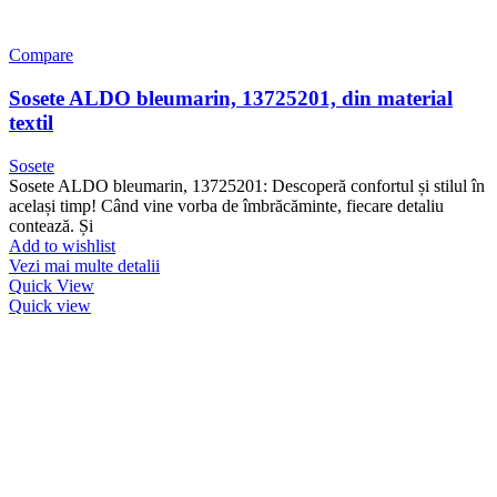
Compare
Sosete ALDO bleumarin, 13725201, din material
textil
Sosete
Sosete ALDO bleumarin, 13725201: Descoperă confortul și stilul în
același timp! Când vine vorba de îmbrăcăminte, fiecare detaliu
contează. Și
Add to wishlist
Vezi mai multe detalii
Quick View
Quick view