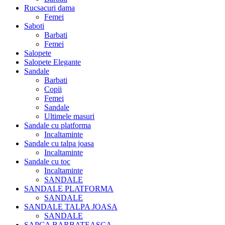
Rucsacuri dama
Femei
Saboti
Barbati
Femei
Salopete
Salopete Elegante
Sandale
Barbati
Copii
Femei
Sandale
Ultimele masuri
Sandale cu platforma
Incaltaminte
Sandale cu talpa joasa
Incaltaminte
Sandale cu toc
Incaltaminte
SANDALE
SANDALE PLATFORMA
SANDALE
SANDALE TALPA JOASA
SANDALE
SAPCA BARBATEASCA