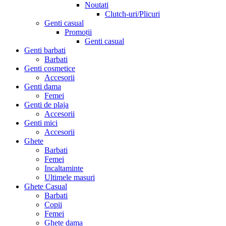
Noutati
Clutch-uri/Plicuri
Genti casual
Promoții
Genti casual
Genti barbati
Barbati
Genti cosmetice
Accesorii
Genti dama
Femei
Genti de plaja
Accesorii
Genti mici
Accesorii
Ghete
Barbati
Femei
Incaltaminte
Ultimele masuri
Ghete Casual
Barbati
Copii
Femei
Ghete dama