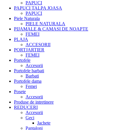
PAPUCI
PAPUCI TALPA JOASA
PAPUCI
Piele Naturala
PIELE NATURALA
PIJAMALE & CAMASI DE NOAPTE
FEMEI
PLAJA
ACCESORII
PORTJARTIER
FEMEI
Portofele
Accesorii
Portofele barbati
Barbati
Portofele dama
Femei
Posete
Accesorii
Produse de intretinere
REDUCERI
Accesorii
Geci
Jachete
Pantaloni