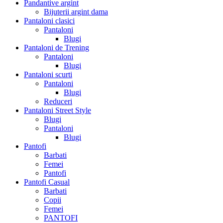
Pandantive argint
Bijuterii argint dama
Pantaloni clasici
Pantaloni
Blugi
Pantaloni de Trening
Pantaloni
Blugi
Pantaloni scurti
Pantaloni
Blugi
Reduceri
Pantaloni Street Style
Blugi
Pantaloni
Blugi
Pantofi
Barbati
Femei
Pantofi
Pantofi Casual
Barbati
Copii
Femei
PANTOFI