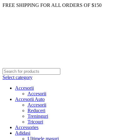
FREE SHIPPING FOR ALL ORDERS OF $150
Select category
Accesorii
Accesorii
Accesorii Auto
Accesorii
Reduceri
Treninguri
Tricouri
Accessories
Adidasi
Ultimele masuri