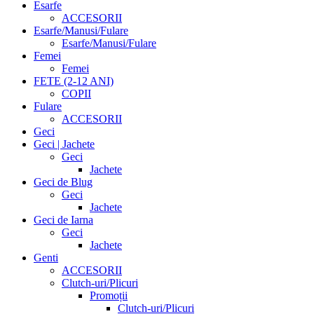
Esarfe
ACCESORII
Esarfe/Manusi/Fulare
Esarfe/Manusi/Fulare
Femei
Femei
FETE (2-12 ANI)
COPII
Fulare
ACCESORII
Geci
Geci | Jachete
Geci
Jachete
Geci de Blug
Geci
Jachete
Geci de Iarna
Geci
Jachete
Genti
ACCESORII
Clutch-uri/Plicuri
Promoții
Clutch-uri/Plicuri