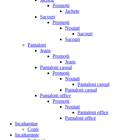
Promoții
Jachete
Sacouri
Promoții
Noutati
Sacouri
Sacouri
Pantaloni
Jeans
Promoții
Jeans
Pantaloni casual
Promoții
Noutati
Pantaloni casual
Pantaloni casual
Pantaloni office
Promoții
Noutati
Pantaloni office
Pantaloni office
Incaltamine
Copii
Incaltaminte