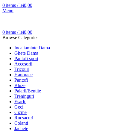
0
items
/
lei
0,00
Menu
0
items
/
lei
0,00
Browse Categories
Incaltaminte Dama
Ghete Dama
Pantofi sport
Accesorii
Tricouri
Hanorace
Pantofi
Bluze
Palarii/Bentite
Treninguri
Esarfe
Geci
Cizme
Rucsacuri
Colanti
Jachete