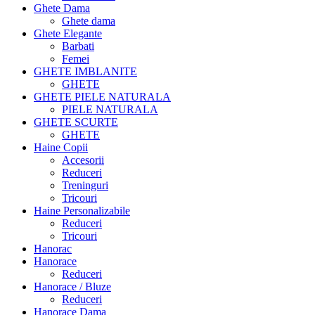
Ghete Dama
Ghete dama
Ghete Elegante
Barbati
Femei
GHETE IMBLANITE
GHETE
GHETE PIELE NATURALA
PIELE NATURALA
GHETE SCURTE
GHETE
Haine Copii
Accesorii
Reduceri
Treninguri
Tricouri
Haine Personalizabile
Reduceri
Tricouri
Hanorac
Hanorace
Reduceri
Hanorace / Bluze
Reduceri
Hanorace Dama