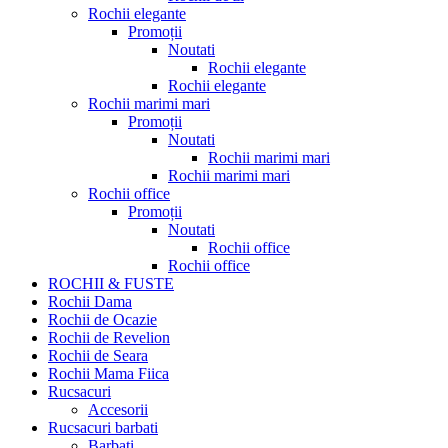
Rochii elegante
Promoții
Noutati
Rochii elegante
Rochii elegante
Rochii marimi mari
Promoții
Noutati
Rochii marimi mari
Rochii marimi mari
Rochii office
Promoții
Noutati
Rochii office
Rochii office
ROCHII & FUSTE
Rochii Dama
Rochii de Ocazie
Rochii de Revelion
Rochii de Seara
Rochii Mama Fiica
Rucsacuri
Accesorii
Rucsacuri barbati
Barbati