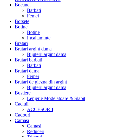
Bocanci
Barbati
Femei
Borsete
Botine
Botine
Incaltaminte
Bratari
Bratari argint dama
Bijuterii argint dama
Bratari barbati
Barbati
Bratari dama
Femei
Bratari de glezna din argint
Bijuterii argint dama
Bustiere
Lenjerie Modelatoare & Slabit
Caciuli
ACCESORII
Cadouri
Camasi
Camasi
Reduceri
Tricouri