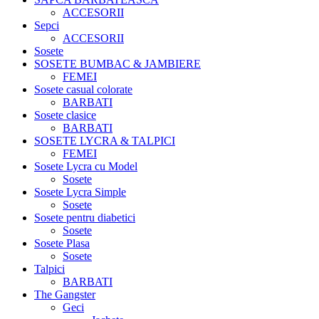
ACCESORII
Sepci
ACCESORII
Sosete
SOSETE BUMBAC & JAMBIERE
FEMEI
Sosete casual colorate
BARBATI
Sosete clasice
BARBATI
SOSETE LYCRA & TALPICI
FEMEI
Sosete Lycra cu Model
Sosete
Sosete Lycra Simple
Sosete
Sosete pentru diabetici
Sosete
Sosete Plasa
Sosete
Talpici
BARBATI
The Gangster
Geci