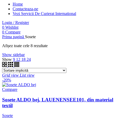
Home
Contacteaza-ne
Vezi Servicii De Curierat International
Login / Register
0
Wishlist
0
Compare
Prima pagină
Sosete
Afișez toate cele 8 rezultate
Show sidebar
Show
9
12
18
24
Grid view
List view
-20%
Compare
Sosete ALDO bej, LAUENENSEE101, din material
textil
Sosete