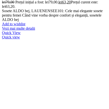
lei
79,00
Prețul inițial a fost: lei79,00.
lei
63,20
Prețul curent este:
lei63,20.
Sosete ALDO bej, LAUENENSEE101: Cele mai elegante sosete
pentru femei Când vine vorba despre confort și eleganță, sosetele
ALDO bej
Add to wishlist
Vezi mai multe detalii
Quick View
Quick view