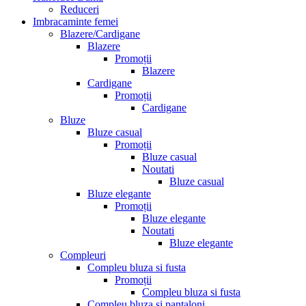
Reduceri
Imbracaminte femei
Blazere/Cardigane
Blazere
Promoții
Blazere
Cardigane
Promoții
Cardigane
Bluze
Bluze casual
Promoții
Bluze casual
Noutati
Bluze casual
Bluze elegante
Promoții
Bluze elegante
Noutati
Bluze elegante
Compleuri
Compleu bluza si fusta
Promoții
Compleu bluza si fusta
Compleu bluza si pantaloni