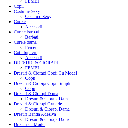
FEMEI
Copii
Costume Sexy
Costume Sexy
Curele
Accesorii
Curele barbati
Barbati
Curele dama
Femei
Cutii bijuterii
Accesorii
DRESURI & CIORAPI
FEMEI
Dresuri & Ciorapi Copii Cu Model
Copii
Dresuri & Ciorapi Copii Simpli
Copii
Dresuri & Ciorapi Dama
Dresuri & Ciorapi Dama
Dresuri & Ciorapi Gravide
Dresuri & Ciorapi Dama
Dresuri Banda Adeziva
Dresuri & Ciorapi Dama
Dresuri cu Model