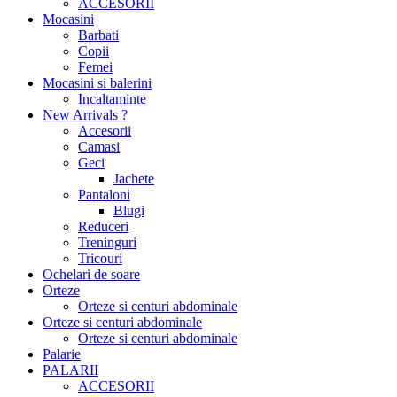
ACCESORII
Mocasini
Barbati
Copii
Femei
Mocasini si balerini
Incaltaminte
New Arrivals ?
Accesorii
Camasi
Geci
Jachete
Pantaloni
Blugi
Reduceri
Treninguri
Tricouri
Ochelari de soare
Orteze
Orteze si centuri abdominale
Orteze si centuri abdominale
Orteze si centuri abdominale
Palarie
PALARII
ACCESORII