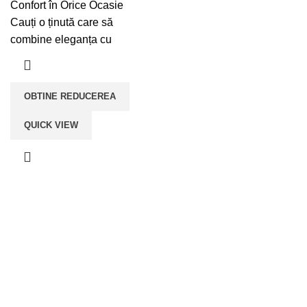
fost:
lei219,00.
Confort în Orice Ocasie
lei320,00.
Cauți o ținută care să
combine eleganța cu
OBTINE REDUCEREA
QUICK VIEW