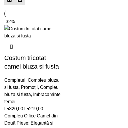
-32%
Costum tricotat
camel bluza si fusta
Compleuri
,
Compleu bluza
si fusta
,
Promoții
,
Compleu
bluza si fusta
,
Imbracaminte
femei
Prețul
Prețul
lei
320,00
lei
219,00
inițial
curent
Compleu Office Camel din
a
este:
Două Piese: Eleganță și