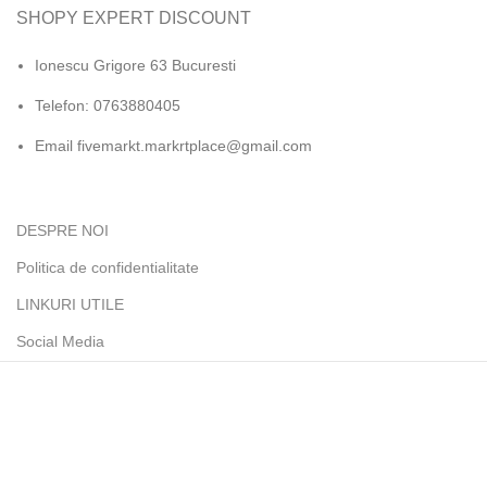
SHOPY EXPERT DISCOUNT
Ionescu Grigore 63 Bucuresti
Telefon: 0763880405
Email fivemarkt.markrtplace@gmail.com
DESPRE NOI
Politica de confidentialitate
LINKURI UTILE
Social Media
Înscrieți-vă la newsletter-ul nostru